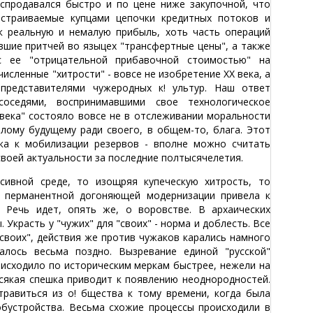
спродавался быстро и по цене ниже закупочной, что
ыстраиваемые купцами цепочки кредитных потоков и
 реальную и немалую прибыль, хоть часть операций
вшие притчей во языцех "трансфертные цены", а также
с ее "отрицательной прибавочной стоимостью" на
исленные "хитрости" - вовсе не изобретение ХХ века, а
представителями чужеродных к! ультур. Наш ответ
оседями, воспринимавшими свое технологическое
овека" состояло вовсе не в отслеживании моральности
тлому будущему ради своего, в общем-то, блага. Этот
ка к мобилизации резервов - вполне можно считать
своей актуальности за последние полтысячелетия.
сивной среде, то изощряя купеческую хитрость, то
я перманентной догоняющей модернизации привела к
 Речь идет, опять же, о воровстве. В архаических
красть у "чужих" для "своих" - норма и доблесть. Все
"своих", действия же против чужаков карались намного
алось весьма поздно. Вызревание единой "русской"
исходило по историческим меркам быстрее, нежели на
 Всякая спешка приводит к появлению неоднородностей.
травиться из о! бщества к тому времени, когда была
бустройства. Весьма схожие процессы происходили в