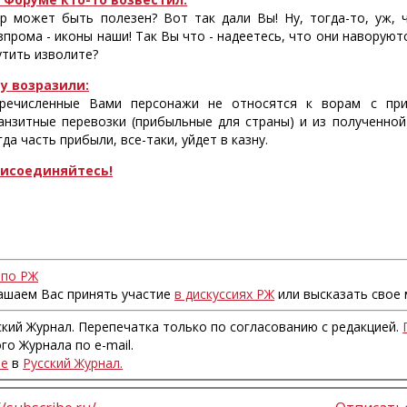
р может быть полезен? Вот так дали Вы! Ну, тогда-то, уж, 
зпрома - иконы наши! Так Вы что - надеетесь, что они наворуютс
тить изволите?
у возразили:
речисленные Вами персонажи не относятся к ворам с при
анзитные перевозки (прибыльные для страны) и из полученной
гда часть прибыли, все-таки, уйдет в казну.
исоединяйтесь!
 по РЖ
ашаем Вас принять участие
в дискуссиях РЖ
или высказать свое 
ский Журнал. Перепечатка только по согласованию с редакцией.
го Журнала по e-mail.
те
в
Русский Журнал.