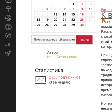
Общество
СМИ
1
2
3
Прогноз
4
5
6
7
8
9
10
Евген
К 
погоды
11
12
13
14
15
16
17
К
Спорт
18
19
20
21
22
23
24
ак
25
26
27
28
29
30
помощ
Страны
Рассч
и
Туризм
спосо
регионы
этой 
Экономика
котор
и
Автор
Email-
финансы
Принц
Илья Овчинников
маркетинг
европ
"разв
Статистика
выход
тради
2.836 подписчиков
принц
-3 за неделю
истори
време
хитро
Но на
некач