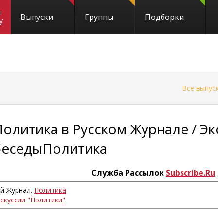
и
Выпуски
Группы
Подборки
y
←
Все выпус
Политика в Русском Журнале / Э
беседыПолитика
Служба Рассылок
Subscribe.Ru
ий Журнал.
Политика
искуссии "Политики"