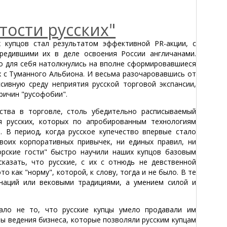
тости русских"
х купцов стал результатом эффективной PR-акции, с
редившими их в деле освоения России англичанами.
но для себя натолкнулись на вполне сформировавшиеся
 с Туманного Альбиона. И весьма разочаровавшись от
сивную среду неприятия русской торговой экспансии,
ричин "русофобии".
ства в торговле, столь убедительно расписываемый
я русских, которых по апробированным технологиям
. В период, когда русское купечество впервые стало
воих корпоративных привычек, ни единых правил, ни
орские гости" быстро научили наших купцов базовым
сказать, что русские, с их с отнюдь не девственной
то как "норму", которой, к слову, тогда и не было. В те
наций или вековыми традициями, а умением силой и
ало не то, что русские купцы умело продавали им
ы ведения бизнеса, которые позволяли русским купцам