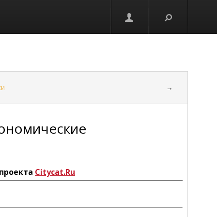
ки
→
кономические
проекта
Citycat.Ru