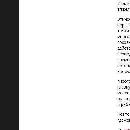
Итали
тяжел
Этиче
вор",
точки
много
сохра
дейст
перио
време
артел
воору
"Прог
главн
менее
жизне
сгреб
Поэт
"демо
На