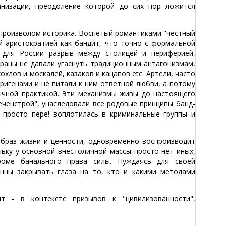
анизации, преодоление которой до сих пор ложится
 произволом историка. Воспетый романтиками "честный
й аристократией как бандит, что точно с формальной
й для России разрыв между столицей и периферией,
траны не давали угаснуть традиционным антагонизмам,
лов и москалей, казаков и кацапов etc. Артели, часто
ригенами и не питали к ним ответной любви, а потому
ычной практикой. Эти механизмы живы до настоящего
ченстрой", унаследовали все родовые принципы банд-
и просто пере! воплотилась в криминальные группы и
образ жизни и ценности, одновременно воспроизводит
льку у основной внестоличной массы просто нет иных,
роме банального права силы. Нуждаясь для своей
онны закрывать глаза на то, кто и какими методами
т - в контексте призывов к "цивилизованности",