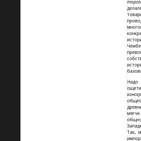
торго
делал
товар
прово
много
конкр
истор
Чембе
прево
собст
истор
базов
Надо 
ощети
консе
общес
древн
мягче
общно
Запад
Так, 
импор