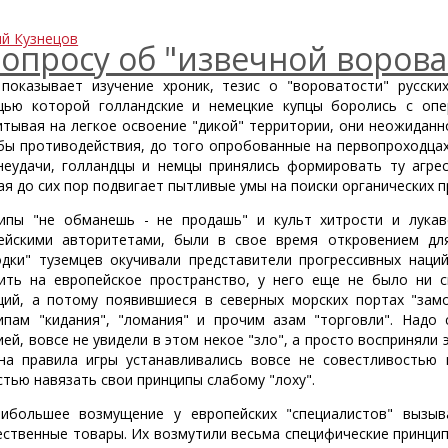
ий Кузнецов
вопросу об "извечной ворова
 показывает изучение хроник, тезис о "вороватости" русски
ью которой голландские и немецкие купцы боролись с опе
итывая на легкое освоение "дикой" территории, они неожидан
бы противодействия, до того опробованные на первопроходцах
неудачи, голландцы и немцы принялись формировать ту агрес
ая до сих пор подвигает пытливые умы на поиски органических п
ипы "не обманешь - не продашь" и культ хитрости и лукав
ейскими авторитетами, были в свое время откровением дл
одки" туземцев окучивали представители прогрессивных наций
ить на европейское пространство, у него еще не было ни с
ций, а потому появившиеся в северных морских портах "зам
ипам "кидания", "ломания" и прочим азам "торговли". Надо 
ей, вовсе не увидели в этом некое "зло", а просто восприняли э
на правила игры устанавливались вовсе не совестливостью 
стью навязать свои принципы слабому "лоху".
ибольшее возмущение у европейских "специалистов" вызыв
ественные товары. Их возмутили весьма специфические принцип