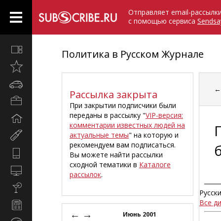
Отправляет email-рассылк
с помощью сервиса
Sendsa
Все
Политика в Русском Журнале
вместе
Открыто
недавно
Автомобили
Рассылка закрыта
Бизнес
При закрытии подписчики были
и
переданы в рассылку "
VIP-версия:
Дом
карьера
комментарии известных людей на
и
актуальные темы
" на которую и
Мир
семья
рекомендуем вам подписаться.
женщины
Hi-
Вы можете найти рассылки
Tech
сходной тематики в
Каталоге
Компьютеры
рассылок
.
и
Культура,
интернет
Русск
стиль
Все д
Новости
жизни
←
→
и
Июнь 2001