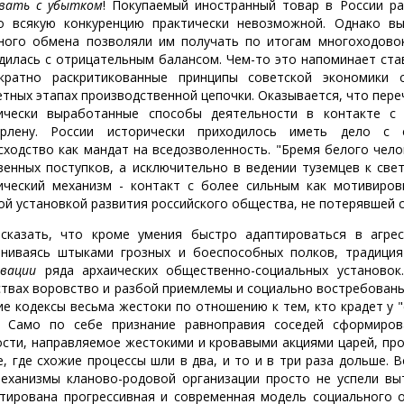
вать с убытком
! Покупаемый иностранный товар в России ра
о всякую конкуренцию практически невозможной. Однако в
ного обмена позволяли им получать по итогам многоходовок
дилась с отрицательным балансом. Чем-то это напоминает ста
кратно раскритикованные принципы советской экономики 
етных этапах производственной цепочки. Оказывается, что переч
ически выработанные способы деятельности в контакте с 
рлену. России исторически приходилось иметь дело с с
сходство как мандат на вседозволенность. "Бремя белого чел
венных поступков, а исключительно в ведении туземцев к све
ический механизм - контакт с более сильным как мотивиров
ой установкой развития российского общества, не потерявшей 
сказать, что кроме умения быстро адаптироваться в агрес
ниваясь штыками грозных и боеспособных полков, традици
рвации
ряда архаических общественно-социальных установок.
твах воровство и разбой приемлемы и социально востребованы. У
ие кодексы весьма жестоки по отношению к тем, кто крадет у 
. Само по себе признание равноправия соседей сформиров
сти, направляемое жестокими и кровавыми акциями царей, про
е, где схожие процессы шли в два, и то и в три раза дольше.
механизмы кланово-родовой организации просто не успели вы
тирована прогрессивная и современная модель социального о