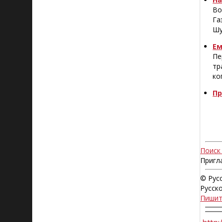
Во
Га
Шу
Ем
Пе
тр
ко
Пр
Поиск
Пригл
© Рус
Русско
Пиши