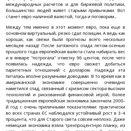
международных расчетов и для биржевой политики,
большинство людей живет старыми привычками. Вот
станет евро наличной валютой, тогда и поговорим...
Между тем именно в этот момент евро, пока еще в
основном виртуальный, резко сдал позиции. А ведь как
хороши, как свежи были прогнозы всего несколько
месяцев назад! После затяжного спада летом-осенью
прошлого года европейская валюта стала набирать вес
и в январе "потрогала" отметку 96 центов, после чего
появилась надежда, что евро сможет добиться
паритетных отношений с долларом. Надежда эта
питалась вполне разумными доводами. В то время как в
американской экономике совершенно очевидно
наметился спад, связанный с кризисом сектора высоких
технологий и рискованной финансовой игрой, более
традиционная европейская экономика закончила 2000-
й год с очень приличными показателями: практически
во всех странах ЕС наблюдался устойчивый рост в 3-4
процента, что для Старого света совсем неплохо. Даже
немецкая экономика взяла трехпроцентную планку, из