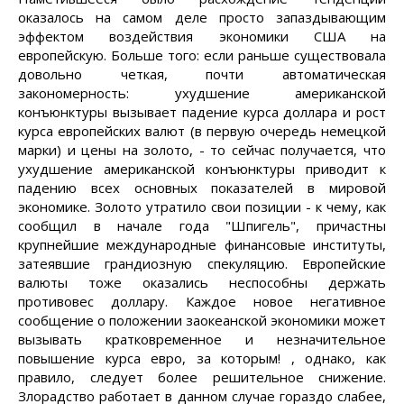
оказалось на самом деле просто запаздывающим
эффектом воздействия экономики США на
европейскую. Больше того: если раньше существовала
довольно четкая, почти автоматическая
закономерность: ухудшение американской
конъюнктуры вызывает падение курса доллара и рост
курса европейских валют (в первую очередь немецкой
марки) и цены на золото, - то сейчас получается, что
ухудшение американской конъюнктуры приводит к
падению всех основных показателей в мировой
экономике. Золото утратило свои позиции - к чему, как
сообщил в начале года "Шпигель", причастны
крупнейшие международные финансовые институты,
затеявшие грандиозную спекуляцию. Европейские
валюты тоже оказались неспособны держать
противовес доллару. Каждое новое негативное
сообщение о положении заокеанской экономики может
вызывать кратковременное и незначительное
повышение курса евро, за которым! , однако, как
правило, следует более решительное снижение.
Злорадство работает в данном случае гораздо слабее,