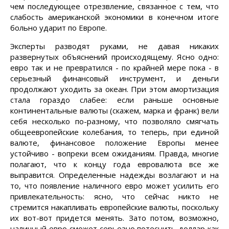
чем последующее отрезвление, связанное с тем, что
слабость американской экономики в конечном итоге
больно ударит по Европе.
Эксперты разводят руками, не давая никаких
развернутых объяснений происходящему. Ясно одно:
евро так и не превратился - по крайней мере пока - в
серьезный финансовый инструмент, и деньги
продолжают уходить за океан. При этом амортизация
стала гораздо слабее: если раньше основные
континентальные валюты (скажем, марка и франк) вели
себя несколько по-разному, что позволяло смягчать
общеевропейские колебания, то теперь, при единой
валюте, финансовое положение Европы менее
устойчиво - вопреки всем ожиданиям. Правда, многие
полагают, что к концу года евровалюта все же
выправится. Определенные надежды возлагают и на
то, что появление наличного евро может усилить его
привлекательность: ясно, что сейчас никто не
стремится накапливать европейские валюты, поскольку
их вот-вот придется менять. Зато потом, возможно,
наличный евро сможет серьезно потеснить доллар как