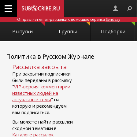
Отправляет email-рассылки с помощью сервиса
Sendsay
Выпуски
Группы
Подборки
Политика в Русском Журнале
Рассылка закрыта
При закрытии подписчики
были переданы в рассылку
"
VIP-версия: комментарии
известных людей на
актуальные темы
" на
которую и рекомендуем
вам подписаться.
Вы можете найти рассылки
сходной тематики в
Каталоге рассылок
.