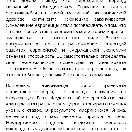
чего делали вывод, что переходный период,
связанный с объединением Германии и тяжело
отразившийся на самой массивной экономической
державе! континента, наконец-то заканчивается.
Осмелевшие европейцы стали поговаривать о том, что
начался новый этап в экономической истории Европы -
эмансипация от заокеанского дяди. Эксперты
рассуждали о том, что расхождение тенденций
развития европейской и американской экономики
означает способность ЕС самостоятельно определять
свои экономические ориентиры и действовать
независимо. Все было логично, однако реальность, как
это часто бывает, с логикой не очень-то знакома.
Во-первых, американцы стали принимать
решительные меры, не обращая внимания на
окружающих. Глава Федеральной резервной системы
Алан Гринспэн раз за разом дергал стоп-кран снижения
учетных ставок. В результате американская биржа,
летевшая под откос, немного пришла в себя.
Неудержимое падение индексов сменилось
лихорадочным дерганьем вверх-вниз, которое тоже не