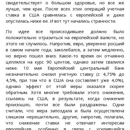
свидетельствует о большом здоровье, но все же
лучше, чем крах. После всех этих операций учетная
ставка в США сравнялась с европейской и даже
опустилась ниже ее. И вот тут начались странности.
По идее все происходившее должно было
положительно отразиться на европейской валюте, но
этого не случилось. Напротив, евро, уверенно росший
в самом начале года, заколебался, а затем медленно,
но верно пошел вниз. Какое-то время он отчаянно
цеплялся на курс 90 центов, однако затем свалился
ниже. 10 мая Европейский центральный банк
незначительно снизил учетную ставку (с 4,75% до
4,5%, при том что в США она составляет уже 4,0%),
однако эффект от этой меры оказался скорее
обратным. Хотя многие требовали этого снижения,
ссылаясь на США, в результате, когда снижение
произошло, почти все были раздражены. Одни
считали, что мера запоздала и была осуществлена
слишком нерешительно, другие, напротив, полагали,
что снижение ставки не отвечает интересам
европейцев, особенно в связи с усилившейся