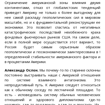
Ограничение американской зоны влияния двумя
континентами, отказ от глобалистских тенденций
приведет Америку не только к более выгодному для
нее самой раскладу геополитических сил в мировом
масштабе, но и к фундаментальной реконструкции ее
экономики. Это позволит спастись от негативных
катастрофических последствий неизбежного краха
фондовых фьючерсных рынков США. На самом деле,
если в полной мере осуществится этот вариант, то
Россия будет самым серьезным образом
геополитически и геоэкономически заинтересована в !
определенной стабильности американского фактора и
в процветании Америки.
Александр Ослон.
Мы почему-то по старинке склонны
постоянно выстраивать наши с Америкой отношения
по системе взаимного антагонизма. Это
непродуктивный путь. К Америке следует относиться
как к обычному соседу по лестничной площадке. То
есть - исповедовать систему обычных человеческих
отношений и здорового дипломатизма: где-то
надавить, где-то поддакнуть, а где-то и простить. Из-