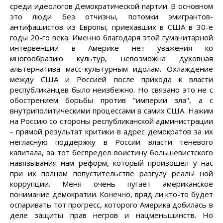
среди идеологов Демократической партии. В основном
это люди без отчизны, потомки эмигрантов-
антифашистов из Европы, приехавших в США в 30-е
годы 20-го века. Именно благодаря этой гуманитарной
интервенции в Америке нет уважения ко
многообразию культур, невозможна духовная
альтернатива масс-культурным идолам. Охлаждение
между США и Россией после прихода к власти
республиканцев было неизбежно. Но связано это не с
обострением борьбы против "империи зла", а с
внутриполитическими процессами в самих США. Нажим
на Россию со стороны республиканской администрации
- прямой результат критики в адрес демократов за их
негласную поддержку в России власти теневого
капитала, за тот беспредел воистину большевистского
навязывания нам реформ, который произошел у нас
при их полном попустительстве разгулу реаль! ной
коррупции. Меня очень пугает американское
понимание демократии. Конечно, вряд ли кто-то будет
оспаривать тот прогресс, которого Америка добилась в
деле защиты прав негров и нацменьшинств. Но