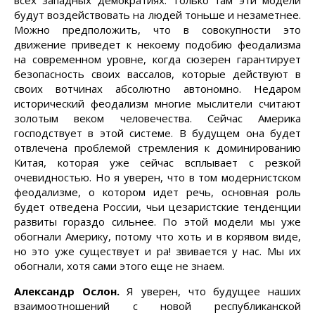
всех западных демократиях. Только там эти модели
будут воздействовать на людей тоньше и незаметнее.
Можно предположить, что в совокупности это
движение приведет к некоему подобию феодализма
на современном уровне, когда сюзерен гарантирует
безопасность своих вассалов, которые действуют в
своих вотчинах абсолютно автономно. Недаром
исторический феодализм многие мыслители считают
золотым веком человечества. Сейчас Америка
господствует в этой системе. В будущем она будет
отвлечена проблемой стремления к доминированию
Китая, которая уже сейчас всплывает с резкой
очевидностью. Но я уверен, что в том модернистском
феодализме, о котором идет речь, основная роль
будет отведена России, чьи цезаристские тенденции
развиты гораздо сильнее. По этой модели мы уже
обогнали Америку, потому что хоть и в корявом виде,
но это уже существует и ра! звивается у нас. Мы их
обогнали, хотя сами этого еще не знаем.
Александр Ослон.
Я уверен, что будущее наших
взаимоотношений с новой республиканской