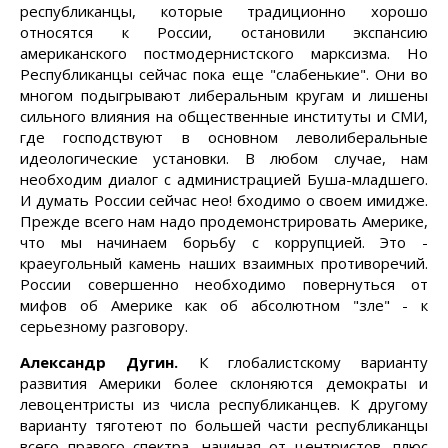
республиканцы, которые традиционно хорошо
относятся к России, остановили экспансию
американского постмодернистского марксизма. Но
Республиканцы сейчас пока еще "слабенькие". Они во
многом подыгрывают либеральным кругам и лишены
сильного влияния на общественные институты и СМИ,
где господствуют в основном леволиберальные
идеологические установки. В любом случае, нам
необходим диалог с администрацией Буша-младшего.
И думать России сейчас нео! бходимо о своем имидже.
Прежде всего нам надо продемонстрировать Америке,
что мы начинаем борьбу с коррупцией. Это -
краеугольный камень наших взаимных противоречий.
России совершенно необходимо повернуться от
мифов об Америке как об абсолютном "зле" - к
серьезному разговору.
Александр Дугин.
К глобалистскому варианту
развития Америки более склоняются демократы и
левоцентристы из числа республиканцев. К другому
варианту тяготеют по большей части республиканцы
всего правого спектра, начиная от центристов, плюс