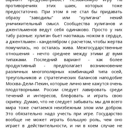
противоречиях этих шаек, которых тоже
предостаточно. При этом я не стал бы придавать
образу "заводилы" или "хулигана" некий
уничижительный смысл. Сообщества хулиганов и
джентльменов ведут себя одинаково. Просто у них
табу разные: хулиган бьет наотмашь ножом в сердце,
а джентльмен - канделябром с расчетом, чтобы жертва
помучилась, но осталась жива. Межгосударственные
отношения - нечто среднее между этими д! вумя
типажами. Последний вариант - как более
продуктивный - предполагает возникновение
различных многополярных комбинаций типа осей,
треугольников и стратегических балансов наподобие
Москва-Дели-Пекин, которые лично мне кажутся очень
плодотворными. России следует лавировать среди
течений и интересов, блефовать и играть свою
скрипку. Думаю, что не следует забывать: мы для всего
мира тоже считаемся неизбежным злом или добром.
Это обязательно надо учесть при игре. Государство
вообще не может играть большую роль, чем оно
играет в действительности, и ни в коем случае не