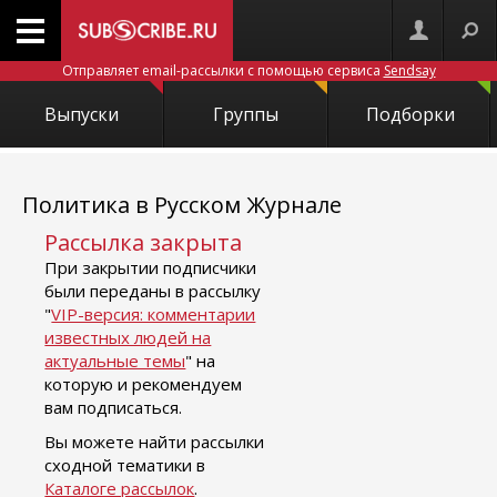
Отправляет email-рассылки с помощью сервиса
Sendsay
Выпуски
Группы
Подборки
Политика в Русском Журнале
Рассылка закрыта
При закрытии подписчики
были переданы в рассылку
"
VIP-версия: комментарии
известных людей на
актуальные темы
" на
которую и рекомендуем
вам подписаться.
Вы можете найти рассылки
сходной тематики в
Каталоге рассылок
.