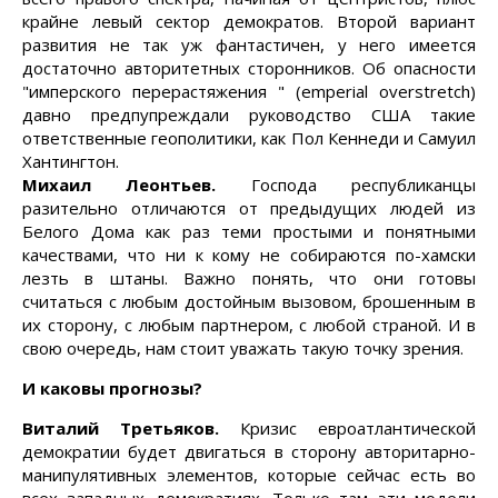
крайне левый сектор демократов. Второй вариант
развития не так уж фантастичен, у него имеется
достаточно авторитетных сторонников. Об опасности
"имперского перерастяжения " (emperial overstretch)
давно предпупреждали руководство США такие
ответственные геополитики, как Пол Кеннеди и Самуил
Хантингтон.
Михаил Леонтьев.
Господа республиканцы
разительно отличаются от предыдущих людей из
Белого Дома как раз теми простыми и понятными
качествами, что ни к кому не собираются по-хамски
лезть в штаны. Важно понять, что они готовы
считаться с любым достойным вызовом, брошенным в
их сторону, с любым партнером, с любой страной. И в
свою очередь, нам стоит уважать такую точку зрения.
И каковы прогнозы?
Виталий Третьяков.
Кризис евроатлантической
демократии будет двигаться в сторону авторитарно-
манипулятивных элементов, которые сейчас есть во