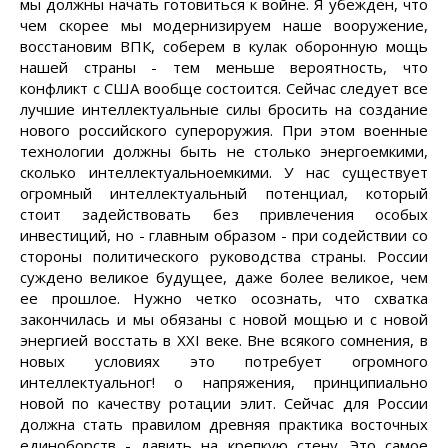
мы должны начать готовиться к войне. Я убежден, что
чем скорее мы модернизируем наше вооружение,
восстановим ВПК, соберем в кулак оборонную мощь
нашей страны - тем меньше вероятность, что
конфликт с США вообще состоится. Сейчас следует все
лучшие интеллектуальные силы бросить на создание
нового российского супероружия. При этом военные
технологии должны быть не столько энергоемкими,
сколько интеллектуальноемкими. У нас существует
огромный интеллектуальный потенциал, который
стоит задействовать без привлечения особых
инвестиций, но - главным образом - при содействии со
стороны политического руководства страны. России
суждено великое будущее, даже более великое, чем
ее прошлое. Нужно четко осознать, что схватка
закончилась и мы обязаны с новой мощью и с новой
энергией восстать в XXI веке. Вне всякого сомнения, в
новых условиях это потребует огромного
интеллектуальног! о напряжения, принципиально
новой по качеству ротации элит. Сейчас для России
должна стать правилом древняя практика восточных
единоборств - давить на крепкую стену. Это самое