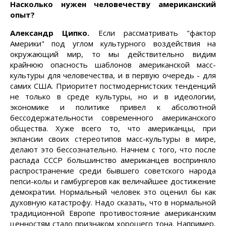
Насколько нужен человечеству американский
опыт?
Александр Ципко.
Если рассматривать "фактор
Америки" под углом культурного воздействия на
окружающий мир, то мы действительно видим
крайнюю опасность шаблонов американской масс-
культуры для человечества, и в первую очередь - для
самих США. Приоритет постмодернистских тенденций
не только в среде культуры, но и в идеологии,
экономике и политике привел к абсолютной
бессодержательности современного американского
общества. Хуже всего то, что американцы, при
экпансии своих стереотипов масс-культуры в мире,
делают это бессознательно. Начнем с того, что после
распада СССР большинство американцев восприняло
распространение среди бывшего советского народа
пепси-колы и гамбургеров как величайшее достижение
демократии. Нормальный человек это оценил бы как
духовную катастрофу. Надо сказать, что в нормальной
традиционной Европе противостояние американским
ценностям стало признаком хорошего тона. Например,