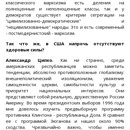
классического марксизма есть деления на
полноценные и неполноценные классы, так и у
демократов существует критерии сегрегации на
"цивилизованно-демократические" и
"нецивилизованные" народы. Это и есть современный
- постмодернистский - марксизм.
Так что же, в США напрочь отсутствуют
здоровые силы?
Александр Ципко.
Как ни странно, среди
американских республиканцев можно заметить
тенденции, абсолютно противоположные глобализму:
внешнеполитический изоляционизм, уважение
самоценности церкви, самобытности культур и
приоритет национальных интересов. Они
представляют собой реальную, дружественную России
Америку. Во время президентских выборов 1996 года
мне довелось изучить предвыборную программу
противника Клинтона - республиканца Дола. Я сравнил
ее с программой Зюганова и нашел около 90%
сходства. Чрезвычайно важно, чтобы именно