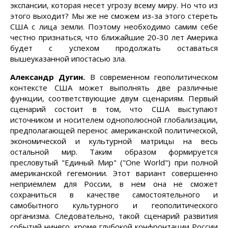
экспансии, которая несет угрозу всему миру. Но что из
этого выходит? Мы же не сможем из-за этого стереть
США с лица земли. Поэтому необходимо самим себе
честно признаться, что ближайшие 20-30 лет Америка
будет с успехом продолжать оставаться
вышеуказанной ипостасью зла.
Александр Дугин.
В современном геополитическом
контексте США может выполнять две различные
функции, соответствующие двум сценариям. Первый
сценарий состоит в том, что США выступают
источником и носителем однополюсной глобализации,
предполагающей перенос американской политической,
экономической и культурной матрицы на весь
остальной мир. Таким образом формируется
пресловутый "Единый Мир" ("One World") при полной
американской гегемонии. Этот вариант совершенно
неприемлем для России, в нем она не сможет
сохраниться в качестве самостоятельного и
самобытного культурного и геополитического
организма. Следовательно, такой сценарий развития
событий ничего, кроме глубокой конфронтации России