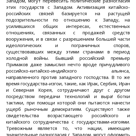
Западом, могут перевесить политические разногласия
этих государств с Западом. Активизация китайско-
российских связей базируется на растущей
подозрительности по отношению к Западу, на
усилившихся общих интересах, естественных
отношениях, связанных с продажей средств
вооружения, и в связи с разрешением большей части
идеологических и пограничных споров,
существовавших между этими странами в период
холодной войны. Бывший российский премьер
Примаков даже замыслил нечто вроде причудливого
российско-китайско-индийского альянса,
направленного против западного господства. В то же
время государства-изгои, такие, как Ирак, Сербия, Иран
и Северная Корея, сотрудничают друг с другом
посредством передачи технологий и выра! ботки
тактики, при помощи которой они пытаются нанести
ущерб рыночным демократиям. Существуют также
свидетельства возрастающего российского и
китайского сотрудничества с государствами-изгоями.
Тревожным является то, что нации, имеющие
значительные разногласия с Западом, могут оформить