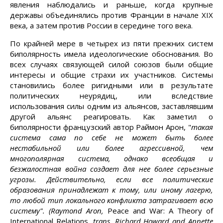
явления наблюдались и раньше, когда крупные
державы объединялись против Франции в начале XIX
века, а затем против России в середине того века.
По крайней мере в четырех из пяти прежних систем
биполярность имела идеологические обоснования. Во
всех случаях связующей силой союзов были общие
интересы и общие страхи их участников. Системы
становились более ригидными или в результате
политических неурядиц, или вследствие
использования силы одним из альянсов, заставлявшим
другой альянс реагировать. Как заметил о
биполярности французский автор Раймон Арон, "
такая
система сама по себе не может быть более
нестабильной или более агрессивной, чем
многополярная система, однако всеобщая и
безжалостная война создает для нее более серьезные
угрозы. Действительно, если все политические
образования принадлежат к тому, или иному лагерю,
то любой тип локального конфликта затрагивает всю
систему". (Raymond Aron,
Peace and War: A Theory of
International Relations
, trans. Richard Howard and Annette