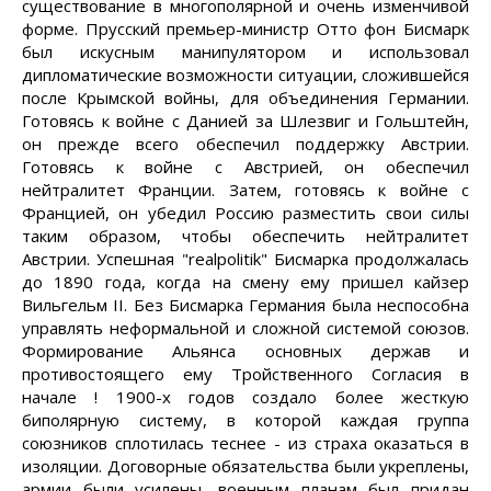
существование в многополярной и очень изменчивой
форме. Прусский премьер-министр Отто фон Бисмарк
был искусным манипулятором и использовал
дипломатические возможности ситуации, сложившейся
после Крымской войны, для объединения Германии.
Готовясь к войне с Данией за Шлезвиг и Гольштейн,
он прежде всего обеспечил поддержку Австрии.
Готовясь к войне с Австрией, он обеспечил
нейтралитет Франции. Затем, готовясь к войне с
Францией, он убедил Россию разместить свои силы
таким образом, чтобы обеспечить нейтралитет
Австрии. Успешная "realpolitik" Бисмарка продолжалась
до 1890 года, когда на смену ему пришел кайзер
Вильгельм II. Без Бисмарка Германия была неспособна
управлять неформальной и сложной системой союзов.
Формирование Альянса основных держав и
противостоящего ему Тройственного Согласия в
начале ! 1900-х годов создало более жесткую
биполярную систему, в которой каждая группа
союзников сплотилась теснее - из страха оказаться в
изоляции. Договорные обязательства были укреплены,
армии были усилены, военным планам был придан