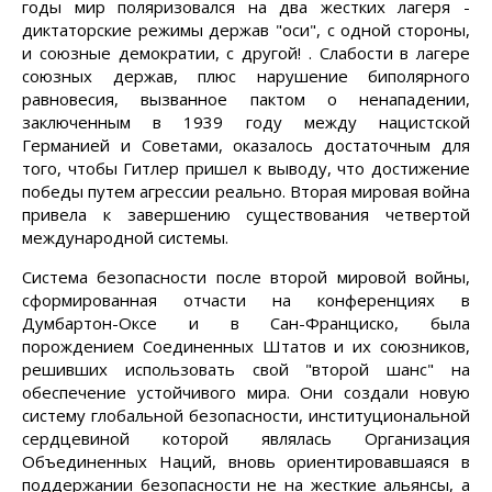
годы мир поляризовался на два жестких лагеря -
диктаторские режимы держав "оси", с одной стороны,
и союзные демократии, с другой! . Слабости в лагере
союзных держав, плюс нарушение биполярного
равновесия, вызванное пактом о ненападении,
заключенным в 1939 году между нацистской
Германией и Советами, оказалось достаточным для
того, чтобы Гитлер пришел к выводу, что достижение
победы путем агрессии реально. Вторая мировая война
привела к завершению существования четвертой
международной системы.
Система безопасности после второй мировой войны,
сформированная отчасти на конференциях в
Думбартон-Оксе и в Сан-Франциско, была
порождением Соединенных Штатов и их союзников,
решивших использовать свой "второй шанс" на
обеспечение устойчивого мира. Они создали новую
систему глобальной безопасности, институциональной
сердцевиной которой являлась Организация
Объединенных Наций, вновь ориентировавшаяся в
поддержании безопасности не на жесткие альянсы, а