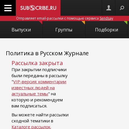
Отправляет email-рассылки с помощью сервиса
Sendsay
Выпуски
Группы
Подборки
Политика в Русском Журнале
Рассылка закрыта
При закрытии подписчики
были переданы в рассылку
"
VIP-версия: комментарии
известных людей на
актуальные темы
" на
которую и рекомендуем
вам подписаться.
Вы можете найти рассылки
сходной тематики в
Каталоге рассылок
.