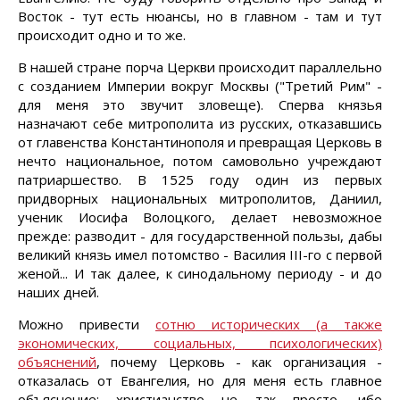
Восток - тут есть нюансы, но в главном - там и тут
происходит одно и то же.
В нашей стране порча Церкви происходит параллельно
с созданием Империи вокруг Москвы ("Третий Рим" -
для меня это звучит зловеще). Сперва князья
назначают себе митрополита из русских, отказавшись
от главенства Константинополя и превращая Церковь в
нечто национальное, потом самовольно учреждают
патриаршество. В 1525 году один из первых
придворных национальных митрополитов, Даниил,
ученик Иосифа Волоцкого, делает невозможное
прежде: разводит - для государственной пользы, дабы
великий князь имел потомство - Василия III-го с первой
женой... И так далее, к синодальному периоду - и до
наших дней.
Можно привести
сотню исторических (а также
экономических, социальных, психологических)
объяснений
, почему Церковь - как организация -
отказалась от Евангелия, но для меня есть главное
объяснение: христианство не так просто, ибо