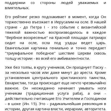
поддержки со стороны людей уважаемых и
влиятельных.
Его рейтинг резко подскакивает в момент, когда Он
торжественно въезжает в Иерусалим на осле. В нашей
стране - до Петра I - это событие с византийской
тяжелой важностью воспроизводилось в каждое
"Вербное воскресенье" на Красной площади: патриарх
сидит на осле, осла под уздцы ведет царь.
Евангельская картинка гениально и точно передает
"триумфальное победное" шествие Церкви сквозь
толщу истории - во всей его амбивалентности.
Уже без толпы, в кругу учеников, Он празднует Пасху -
за несколько часов или даже минут до ареста. Кроме
установления центрального христианского таинства,
Евхаристии, тогда происходит еще нечто чрезвычайно
важное. Он неожиданно начинает умывать ноги
ученикам (традиционная услуга раба), а они -
действительно считающие Его Учителем и Господином
- в шоке (Ин. 15). Это - радикальнейшая революция в
истории, другая картина власти, иерархии, авторитета.