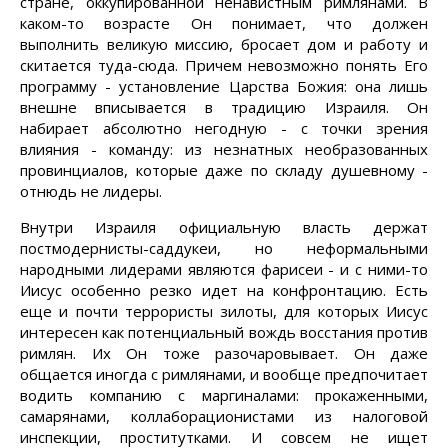
стране, оккупированной ненавистным римлянами. В
каком-то возрасте Он понимает, что должен
выполнить великую миссию, бросает дом и работу и
скитается туда-сюда. Причем невозможно понять Его
программу - установление Царства Божия: она лишь
внешне вписывается в традицию Израиля. Он
набирает абсолютно негодную - с точки зрения
влияния - команду: из незнатных необразованных
провинциалов, которые даже по складу душевному -
отнюдь не лидеры.
Внутри Израиля официальную власть держат
постмодернисты-саддукеи, но неформальными
народными лидерами являются фарисеи - и с ними-то
Иисус особенно резко идет на конфронтацию. Есть
еще и почти террористы зилоты, для которых Иисус
интересен как потенциальный вождь восстания против
римлян. Их Он тоже разочаровывает. Он даже
общается иногда с римлянами, и вообще предпочитает
водить компанию с маргиналами: прокаженными,
самарянами, коллаборационистами из налоговой
инспекции, проститутками. И совсем не ищет