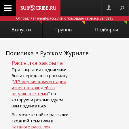
Отправляет email-рассылки с помощью сервиса
Sendsay
Выпуски
Группы
Подборки
Политика в Русском Журнале
Рассылка закрыта
При закрытии подписчики
были переданы в рассылку
"
VIP-версия: комментарии
известных людей на
актуальные темы
" на
которую и рекомендуем
вам подписаться.
Вы можете найти рассылки
сходной тематики в
Каталоге рассылок
.