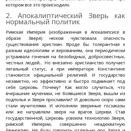
котором все это происходило.
2. Апокалиптический Зверь как
нормальный политик
Римская Империя (изображенная в Апокалипсисе в
образе Зверя) нюхом чувствовала опасность
существования христиан. Вроде бы толерантная к
разным идеологиям и верованиям, она периодически
устраивала гонения на безобидных, добросовестных,
честных людей... Но внезапно христианство получает
легальный статус, а при императоре Константине
становится официальной религией. И государство
незаметно, но эффективно и быстро подминает под
себя Церковь. Почему? Как могло случиться, что
вчерашние мученики, не боявшиеся Зверя, вышли из
подполья и Зверя прославили? И довольно скоро сами
стали мучителями. И исполняли звериные госзаказы
или же натравляли зверя на врагов Церкви. Став
государственной, Церковь усвоила технологию Зверя,
римской Империи, совершенно неадекватную
Евангелию. Не буду говорить отдельно про Запад и