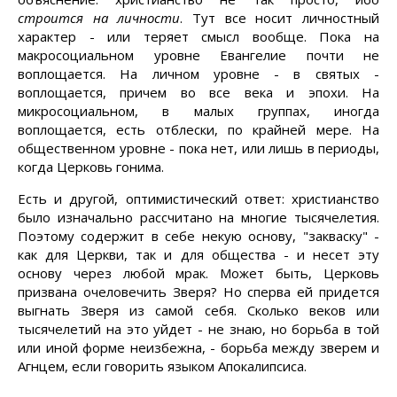
строится на личности
. Тут все носит личностный
характер - или теряет смысл вообще. Пока на
макросоциальном уровне Евангелие почти не
воплощается. На личном уровне - в святых -
воплощается, причем во все века и эпохи. На
микросоциальном, в малых группах, иногда
воплощается, есть отблески, по крайней мере. На
общественном уровне - пока нет, или лишь в периоды,
когда Церковь гонима.
Есть и другой, оптимистический ответ: христианство
было изначально рассчитано на многие тысячелетия.
Поэтому содержит в себе некую основу, "закваску" -
как для Церкви, так и для общества - и несет эту
основу через любой мрак. Может быть, Церковь
призвана очеловечить Зверя? Но сперва ей придется
выгнать Зверя из самой себя. Сколько веков или
тысячелетий на это уйдет - не знаю, но борьба в той
или иной форме неизбежна, - борьба между зверем и
Агнцем, если говорить языком Апокалипсиса.