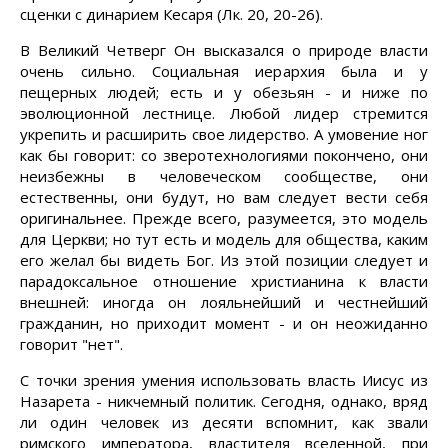
сценки с динарием Кесаря (Лк. 20, 20-26).
В Великий Четверг Он высказался о природе власти
очень сильно. Социальная иерархия была и у
пещерных людей; есть и у обезьян - и ниже по
эволюционной лестнице. Любой лидер стремится
укрепить и расширить свое лидерство. А умовение ног
как бы говорит: со зверотехнологиями покончено, они
неизбежны в человеческом сообществе, они
естественны, они будут, но вам следует вести себя
оригинальнее. Прежде всего, разумеется, это модель
для Церкви; но тут есть и модель для общества, каким
его желал бы видеть Бог. Из этой позиции следует и
парадоксальное отношение христианина к власти
внешней: иногда он лояльнейший и честнейший
гражданин, но приходит момент - и он неожиданно
говорит "нет".
С точки зрения умения использовать власть Иисус из
Назарета - никчемный политик. Сегодня, однако, вряд
ли один человек из десяти вспомнит, как звали
римского императора, властителя вселенной, при