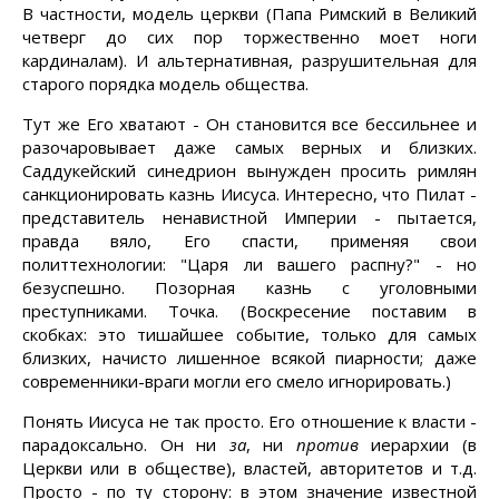
В частности, модель церкви (Папа Римский в Великий
четверг до сих пор торжественно моет ноги
кардиналам). И альтернативная, разрушительная для
старого порядка модель общества.
Тут же Его хватают - Он становится все бессильнее и
разочаровывает даже самых верных и близких.
Саддукейский синедрион вынужден просить римлян
санкционировать казнь Иисуса. Интересно, что Пилат -
представитель ненавистной Империи - пытается,
правда вяло, Его спасти, применяя свои
политтехнологии: "Царя ли вашего распну?" - но
безуспешно. Позорная казнь с уголовными
преступниками. Точка. (Воскресение поставим в
скобках: это тишайшее событие, только для самых
близких, начисто лишенное всякой пиарности; даже
современники-враги могли его смело игнорировать.)
Понять Иисуса не так просто. Его отношение к власти -
парадоксально. Он ни
за
, ни
против
иерархии (в
Церкви или в обществе), властей, авторитетов и т.д.
Просто - по ту сторону: в этом значение известной