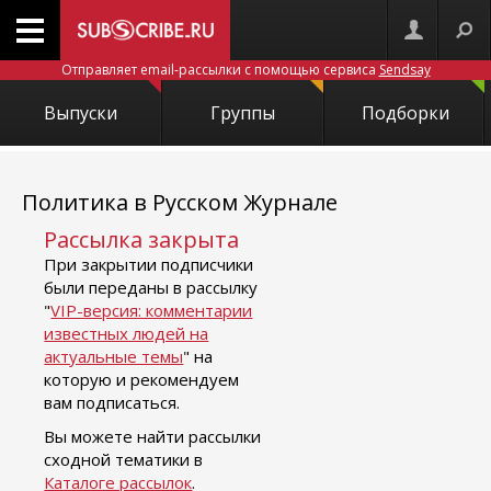
Отправляет email-рассылки с помощью сервиса
Sendsay
Выпуски
Группы
Подборки
Политика в Русском Журнале
Рассылка закрыта
При закрытии подписчики
были переданы в рассылку
"
VIP-версия: комментарии
известных людей на
актуальные темы
" на
которую и рекомендуем
вам подписаться.
Вы можете найти рассылки
сходной тематики в
Каталоге рассылок
.