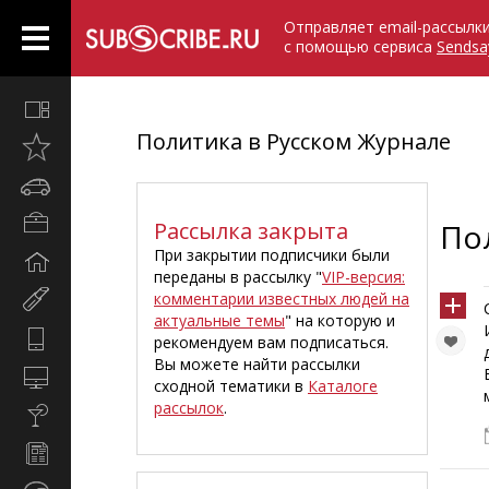
Отправляет email-рассылк
с помощью сервиса
Sendsa
Все
вместе
Политика в Русском Журнале
Открыто
недавно
Автомобили
Бизнес
Рассылка закрыта
По
и
При закрытии подписчики были
Дом
карьера
переданы в рассылку "
VIP-версия:
и
комментарии известных людей на
Мир
семья
актуальные темы
" на которую и
женщины
Hi-
рекомендуем вам подписаться.
Tech
Вы можете найти рассылки
Компьютеры
сходной тематики в
Каталоге
и
рассылок
.
Культура,
интернет
стиль
Новости
жизни
и