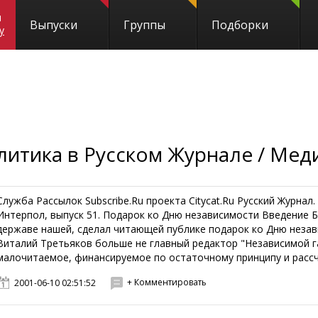
и
Выпуски
Группы
Подборки
y
литика в Русском Журнале / Ме
Служба Рассылок Subscribe.Ru проекта Citycat.Ru Русский Журна
Интерпол, выпуск 51. Подарок ко Дню независимости Введение Б
державе нашей, сделал читающей публике подарок ко Дню незави
Виталий Третьяков больше не главный редактор "Независимой га
малочитаемое, финансируемое по остаточному принципу и рассчи
+ Комментировать
2001-06-10 02:51:52