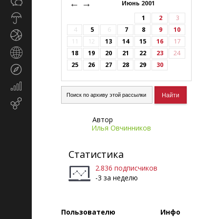
Общество
←
→
СМИ
Июнь 2001
Прогноз
1
2
3
погоды
4
5
6
7
8
9
10
Спорт
11
12
13
14
15
16
17
Страны
18
19
20
21
22
23
24
и
25
26
27
28
29
30
Туризм
регионы
Экономика
и
Email-
финансы
маркетинг
Автор
Илья Овчинников
Статистика
2.836 подписчиков
-3 за неделю
Пользователю
Инфо