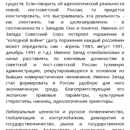
существ. Если говорить об идеологической реальности
новой, постсоветской России, то придется
констатировать, что выстраивалась эта реальность -
как спонтанно, так и целенаправленно - в
соотнесенности с Западом. Оно и понятно. Именно от
Запада Советский Союз потерпел поражение в
"холодной войне" (дату поражения каждый россиянин
может определить сам - апрель 1985, август 1991,
декабрь 1991 и т.д.). Именно Запад отмобилизовал и
начал расставлять по ключевым должностям в
советской и пост-советской России туземную
администрацию, рекрутировавшуюся в основном из
бывших коммунистических чиновников. Именно Запад
стал формировать в России удобную для него
экономическую среду, благоприятствующие его
экспансии правовые параметры, культурные
стереотипы, наконец, идеологические ориентиры.
Либеральные ценности и русское почвенничество,
глобализация и контрглобализм, демократия и
государственничество, рынок и государственное
регулирование, федерализм и унитарность, права