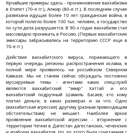
Ярчайшие примеры здесь - проникновение ваххабизма
в Египет (70-е гг.), Алжир (80-е гг.). В последнем случае
развязана идущая более 10 лет гражданская война, в
которой полегло более 100 тыс. человек, а государство
по сути дела разрушается. В 90-х годах ваххабизм стал
массовидно проникать в Россию. (Первые ваххабитские
эмиссары забрасывались на территорию СССР еще в
70-е гг.)
Действие ваххабитского вируса, поражающего в
первую очередь регионы распространения ислама, в
полной мере проявилось на российском Северном
Кавказе. Мы не станем сейчас обсуждать постоянно
муссируемые темы - агентами каких спецслужб
являются ваххабитский "эмир" Хаттаб и его
ваххабитский подручный Шамиль Басаев, кто кому
платил деньги, в каких размерах и за что. Одно
(ваххабитская агрессия) другому (разным привходящим
обстоятельствам) не мешает. Наиболее яркое
проявление ваххабитской агрессии - вторжение с
территории Чечни в Дагестан дагестанских, чеченских
и арабских ваххабитов. Но до этого была сочетаемая с