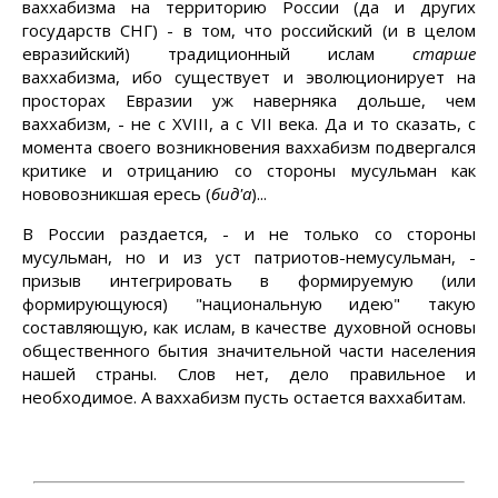
ваххабизма на территорию России (да и других
государств СНГ) - в том, что российский (и в целом
евразийский) традиционный ислам
старше
ваххабизма, ибо существует и эволюционирует на
просторах Евразии уж наверняка дольше, чем
ваххабизм, - не с XVIII, а с VII века. Да и то сказать, с
момента своего возникновения ваххабизм подвергался
критике и отрицанию со стороны мусульман как
нововозникшая ересь (
бид'а
)...
В России раздается, - и не только со стороны
мусульман, но и из уст патриотов-немусульман, -
призыв интегрировать в формируемую (или
формирующуюся) "национальную идею" такую
составляющую, как ислам, в качестве духовной основы
общественного бытия значительной части населения
нашей страны. Слов нет, дело правильное и
необходимое. А ваххабизм пусть остается ваххабитам.