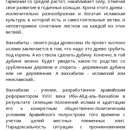
гармонии со средой растет, накапливает силу, отмечая
свое развитие в годичных кольцах. Крона этого древа -
исключительно разнообразная и богатая исламская
культура, в которой есть и самостоятельные ветви, и
неповторимое сочетание листков на каждой из этих
ветвей...
Ваххабиты - своего рода дровосеки. Их проект
чистого
ислама
заключается в том, что надо это древо срубить
под корень. А из ствола сделать дубину. Конечно, в той
дубине можно будет увидеть какое-то родство со
срубленным деревом и спорить - деревянная дубина
или не деревянная. А ваххабизм - исламский или
неисламский...
Ваххабизм - учение, разработанное аравийским
реформатором XVIII века Ибн-Абд-аль-Ваххабом в
результате селекции положений ислама и адаптации
его к конкретным общественно-политическим
условиям Аравийского полуострова того времени с
учетом целей местных племенных элит.
Парадоксальность ситуации с проникновением