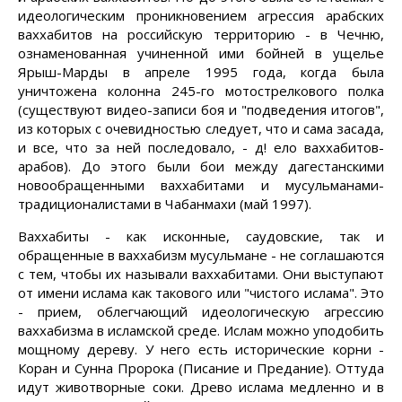
идеологическим проникновением агрессия арабских
ваххабитов на российскую территорию - в Чечню,
ознаменованная учиненной ими бойней в ущелье
Ярыш-Марды в апреле 1995 года, когда была
уничтожена колонна 245-го мотострелкового полка
(существуют видео-записи боя и "подведения итогов",
из которых с очевидностью следует, что и сама засада,
и все, что за ней последовало, - д! ело ваххабитов-
арабов). До этого были бои между дагестанскими
новообращенными ваххабитами и мусульманами-
традиционалистами в Чабанмахи (май 1997).
Ваххабиты - как исконные, саудовские, так и
обращенные в ваххабизм мусульмане - не соглашаются
с тем, чтобы их называли ваххабитами. Они выступают
от имени ислама как такового или "чистого ислама". Это
- прием, облегчающий идеологическую агрессию
ваххабизма в исламской среде. Ислам можно уподобить
мощному дереву. У него есть исторические корни -
Коран и Сунна Пророка (Писание и Предание). Оттуда
идут животворные соки. Древо ислама медленно и в