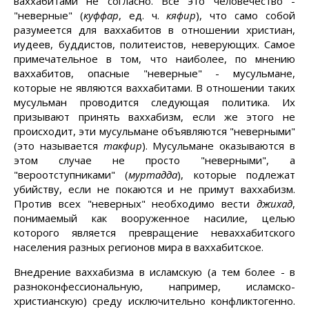
ваххабитами не согласно. Все это человечество -
"неверные" (
куффар
, ед. ч.
кяфир
), что само собой
разумеется для ваххабитов в отношении христиан,
иудеев, буддистов, политеистов, неверующих. Самое
примечательное в том, что наиболее, по мнению
ваххабитов, опасные "неверные" - мусульмане,
которые не являются ваххабитами. В отношении таких
мусульман проводится следующая политика. Их
призывают принять ваххабизм, если же этого не
происходит, эти мусульмане объявляются "неверными"
(это называется
такфир
). Мусульмане оказываются в
этом случае не просто "неверными", а
"вероотступниками" (
муртадда
), которые подлежат
убийству, если не покаются и не примут ваххабизм.
Против всех "неверных" необходимо вести
джихад
,
понимаемый как вооруженное насилие, целью
которого является превращение неваххабитского
населения разных регионов мира в ваххабитское.
Внедрение ваххабизма в исламскую (а тем более - в
разноконфессиональную, например, исламско-
христианскую) среду исключительно конфликтогенно.