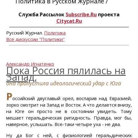
Политика в Русском Журнале /
Служба Рассылок
Subscribe.Ru
проекта
Citycat.Ru
Русский Журнал.
Политика
Все дискуссии "Политики"
Александр Игнатенко
Пока Россия пялилась на
Запад,
она пропустила идеологический удар с Юга
Р
оссийский двуглавый орел, воспарив над Евразией,
зорко смотрит на Запад и Восток. А что делается внизу,
на Юге он просто не в состоянии увидеть. Тому
мешает геральдическая ригидность. Правда, мог бы,
наверное, услышать. Все-таки четыре уха - не два.
Ну да Бог с ней, с физиологией геральдических