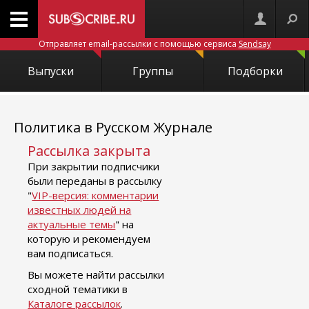
Отправляет email-рассылки с помощью сервиса
Sendsay
Выпуски
Группы
Подборки
Политика в Русском Журнале
Рассылка закрыта
При закрытии подписчики
были переданы в рассылку
"
VIP-версия: комментарии
известных людей на
актуальные темы
" на
которую и рекомендуем
вам подписаться.
Вы можете найти рассылки
сходной тематики в
Каталоге рассылок
.