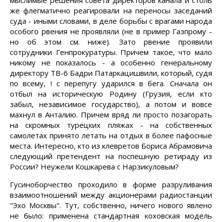
мыслимые решения совета директоров канала и столь
же флегматично реагировали на переносы заседаний
суда - иными словами, в деле борьбы с врагами народа
особого рвения не проявляли (не в пример Газпрому -
но об этом см. ниже). Зато рвение проявили
сотрудники Генпрокуратуры. Причем такое, что мало
никому не показалось - а особенно генеральному
директору ТВ-6 Бадри Патаркацишвили, который, судя
по всему, ! с перепугу ударился в бега. Сначала он
отбыл на историческую Родину (Грузия, если кто
забыл, независимое государство), а потом и вовсе
махнул в Анталию. Причем вряд ли просто позагорать
на скромных турецких пляжах - на собственных
самолетах принято летать на отдых в более пафосные
места. Интересно, кто из клевретов Бориса Абрамовича
следующий претендент на поспешную ретираду из
России? Неужели Кошкарева с Нарзикуловым?
Гусиноборчество проходило в форме разруливания
взаимоотношений между акционерами радиостанции
"Эхо Москвы". Тут, собственно, ничего нового явлено
не было: применена стандартная коховская модель