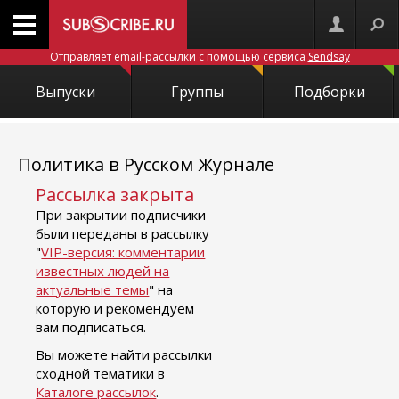
Отправляет email-рассылки с помощью сервиса
Sendsay
Выпуски
Группы
Подборки
Политика в Русском Журнале
Рассылка закрыта
При закрытии подписчики
были переданы в рассылку
"
VIP-версия: комментарии
известных людей на
актуальные темы
" на
которую и рекомендуем
вам подписаться.
Вы можете найти рассылки
сходной тематики в
Каталоге рассылок
.