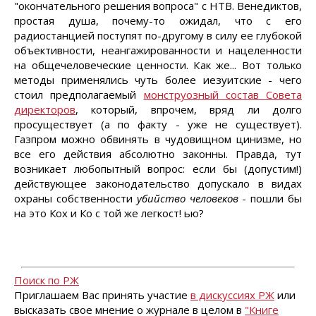
"окончательного решения вопроса" с НТВ. Венедиктов,
простая душа, почему-то ожидал, что с его
радиостанцией поступят по-другому в силу ее глубокой
объективности, неангажированности и нацеленности
на общечеловеческие ценности. Как же... Вот только
методы применялись чуть более иезуитские - чего
стоил предполагаемый
монструозный состав Совета
директоров
, который, впрочем, вряд ли долго
просуществует (а по факту - уже не существует).
Газпром можно обвинять в чудовищном цинизме, но
все его действия абсолютно законны. Правда, тут
возникает любопытный вопрос: если бы (допустим!)
действующее законодательство допускало в видах
охраны собственности
убийство человеков
- пошли бы
на это Кох и Ко с той же легкост! ью?
Поиск по РЖ
Приглашаем Вас принять участие
в дискуссиях РЖ
или
высказать свое мнение о журнале в целом в
"Книге