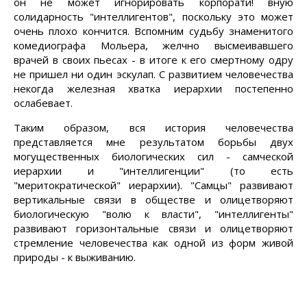
он не может игнорировать корпорати! вную
солидарность "интеллигентов", поскольку это может
очень плохо кончится. Вспомним судьбу знаменитого
комедиографа Мольера, желчно высмеивавшего
врачей в своих пьесах - в итоге к его смертному одру
не пришел ни один эскулап. С развитием человечества
некогда железная хватка иерархии постепенно
ослабевает.
Таким образом, вся история человечества
представляется мне результатом борьбы двух
могущественных биологических сил - самческой
иерархии и "интеллигенции" (то есть
"меритократической" иерархии). "Самцы" развивают
вертикальные связи в обществе и олицетворяют
биологическую "волю к власти", "интеллигенты"
развивают горизонтальные связи и олицетворяют
стремление человечества как одной из форм живой
природы - к выживанию.