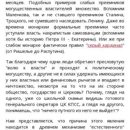
месяцев. Подобных примеров слабых преемников
могущественных властителей множество. Вспомним
Маленкова, так и не ставшего преемником Сталина,
Троцкого, не сумевшего наследовать Ленину. Даже во
времена монархии формальные преемники часто
уступали власть нахрапистым самозванцам (вспомним
хотя бы историю Петра III - Екатерины). Или же при
слабом монархе фактически правил "
серый кардинал
"
(от Ришелье до Распутина).
Так благодаря чему одни люди обретают пресловутую
"волю к власти" и проходят к политическому
могуществу, а другие не в силах удержать имеющихся
у них властных или финансовых рычагов и впадают в
ничтожество, несмотря на то что на их стороне
общество, государство и Церковь? Почему, глядя на
одного, уже со школьной скамьи видишь готового
генерального секретаря ЦК КПСС, а глядя на другого,
понимаешь, что "ничего путного из него не выйдет"?
Нам представляется, что причина этого явления
находится в древнем механизме "естественного"