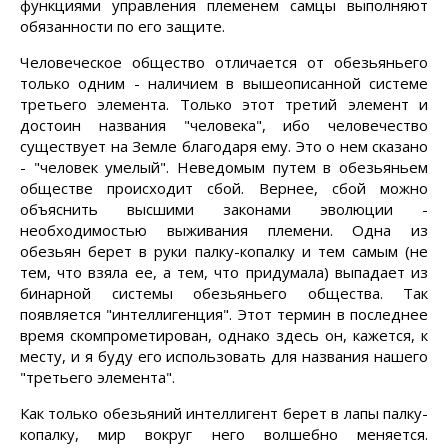
функциями управления племенем самцы выполняют
обязанности по его защите.
Человеческое общество отличается от обезьяньего
только одним - наличием в вышеописанной системе
третьего элемента. Только этот третий элемент и
достоин названия "человека", ибо человечество
существует на Земле благодаря ему. Это о нем сказано
- "человек умелый". Неведомым путем в обезьяньем
обществе происходит сбой. Вернее, сбой можно
объяснить высшими законами эволюции -
необходимостью выживания племени. Одна из
обезьян берет в руки палку-копалку и тем самым (не
тем, что взяла ее, а тем, что придумала) выпадает из
бинарной системы обезьяньего общества. Так
появляется "интеллигенция". Этот термин в последнее
время скомпрометирован, однако здесь он, кажется, к
месту, и я буду его использовать для названия нашего
"третьего элемента".
Как только обезьяний интеллигент берет в лапы палку-
копалку, мир вокруг него волшебно меняется.