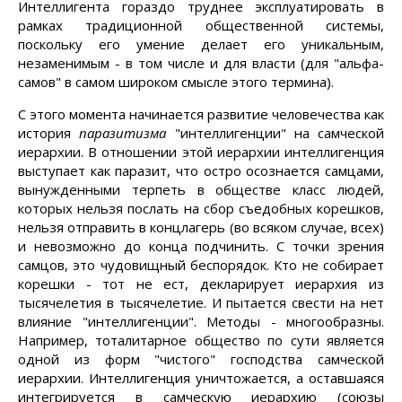
Интеллигента гораздо труднее эксплуатировать в
рамках традиционной общественной системы,
поскольку его умение делает его уникальным,
незаменимым - в том числе и для власти (для "альфа-
самов" в самом широком смысле этого термина).
С этого момента начинается развитие человечества как
история
паразитизма
"интеллигенции" на самческой
иерархии. В отношении этой иерархии интеллигенция
выступает как паразит, что остро осознается самцами,
вынужденными терпеть в обществе класс людей,
которых нельзя послать на сбор съедобных корешков,
нельзя отправить в концлагерь (во всяком случае, всех)
и невозможно до конца подчинить. С точки зрения
самцов, это чудовищный беспорядок. Кто не собирает
корешки - тот не ест, декларирует иерархия из
тысячелетия в тысячелетие. И пытается свести на нет
влияние "интеллигенции". Методы - многообразны.
Например, тоталитарное общество по сути является
одной из форм "чистого" господства самческой
иерархии. Интеллигенция уничтожается, а оставшаяся
интегрируется в самческую иерархию (союзы