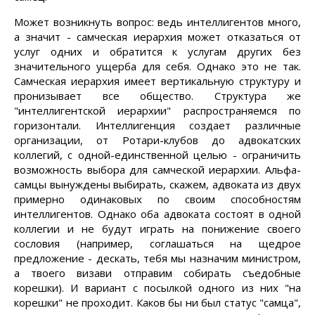
Может возникнуть вопрос: ведь интеллигентов много,
а значит - самческая иерархия может отказаться от
услуг одних и обратится к услугам других без
значительного ущерба для себя. Однако это не так.
Самческая иерархия имеет вертикальную структуру и
пронизывает все общество. Структура же
"интеллигентской иерархии" распространяемся по
горизонтали. Интеллигенция создает различные
организации, от Ротари-клубов до адвокатских
коллегий, с одной-единственной целью - ограничить
возможность выбора для самческой иерархии. Альфа-
самцы вынуждены выбирать, скажем, адвоката из двух
примерно одинаковых по своим способностям
интеллигентов. Однако оба адвоката состоят в одной
коллегии и не будут играть на понижение своего
сословия (например, соглашаться на щедрое
предложение - дескать, тебя мы назначим министром,
а твоего визави отправим собирать съедобные
корешки). И вариант с посылкой одного из них "на
корешки" не проходит. Каков бы ни был статус "самца",