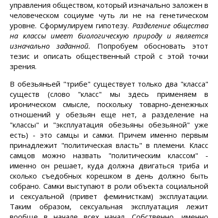
управления обществом, который изначально заложен в
человеческом социуме чуть ли не на генетическом
уровне. Сформулируем гипотезу.
Разделение общества
на классы имеет биологическую природу и является
изначально заданной.
Попробуем обосновать этот
тезис и описать общественный строй с этой точки
зрения.
В обезьяньей "трибе" существует только два "класса"
существ (слово "класс" мы здесь применяем в
ироническом смысле, поскольку товарно-денежных
отношений у обезьян еще нет, а разделение на
"классы" и "эксплуатация обезьяны обезьяной" уже
есть) - это самцы и самки. Причем именно первым
принадлежит "политическая власть" в племени. Класс
самцов можно назвать "политическим классом" -
именно он решает, куда должна двигаться триба и
сколько съедобных корешком в день должно быть
собрано. Самки выступают в роли объекта социальной
и сексуальной (привет феминисткам) эксплуатации.
Таким образом, сексуальная эксплуатация лежит
вообще в начале всех начал. Собственно, именно