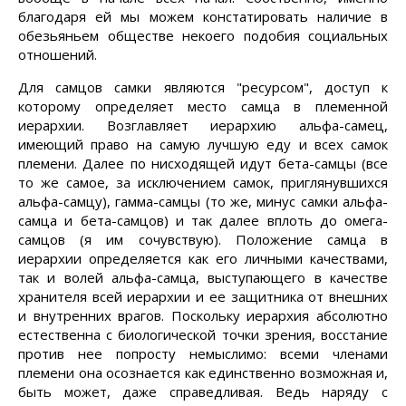
благодаря ей мы можем констатировать наличие в
обезьяньем обществе некоего подобия социальных
отношений.
Для самцов самки являются "ресурсом", доступ к
которому определяет место самца в племенной
иерархии. Возглавляет иерархию альфа-самец,
имеющий право на самую лучшую еду и всех самок
племени. Далее по нисходящей идут бета-самцы (все
то же самое, за исключением самок, приглянувшихся
альфа-самцу), гамма-самцы (то же, минус самки альфа-
самца и бета-самцов) и так далее вплоть до омега-
самцов (я им сочувствую). Положение самца в
иерархии определяется как его личными качествами,
так и волей альфа-самца, выступающего в качестве
хранителя всей иерархии и ее защитника от внешних
и внутренних врагов. Поскольку иерархия абсолютно
естественна с биологической точки зрения, восстание
против нее попросту немыслимо: всеми членами
племени она осознается как единственно возможная и,
быть может, даже справедливая. Ведь наряду с