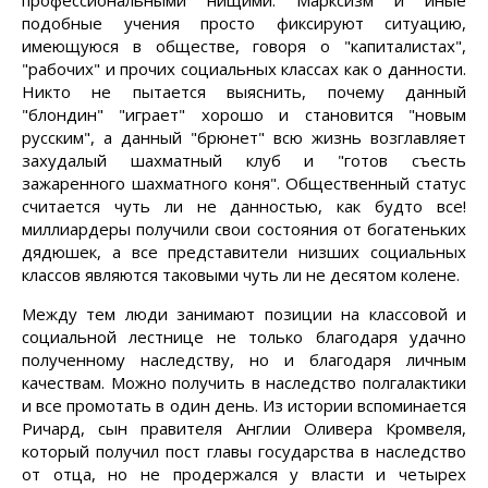
профессиональными нищими. Марксизм и иные
подобные учения просто фиксируют ситуацию,
имеющуюся в обществе, говоря о "капиталистах",
"рабочих" и прочих социальных классах как о данности.
Никто не пытается выяснить, почему данный
"блондин" "играет" хорошо и становится "новым
русским", а данный "брюнет" всю жизнь возглавляет
захудалый шахматный клуб и "готов съесть
зажаренного шахматного коня". Общественный статус
считается чуть ли не данностью, как будто все!
миллиардеры получили свои состояния от богатеньких
дядюшек, а все представители низших социальных
классов являются таковыми чуть ли не десятом колене.
Между тем люди занимают позиции на классовой и
социальной лестнице не только благодаря удачно
полученному наследству, но и благодаря личным
качествам. Можно получить в наследство полгалактики
и все промотать в один день. Из истории вспоминается
Ричард, сын правителя Англии Оливера Кромвеля,
который получил пост главы государства в наследство
от отца, но не продержался у власти и четырех