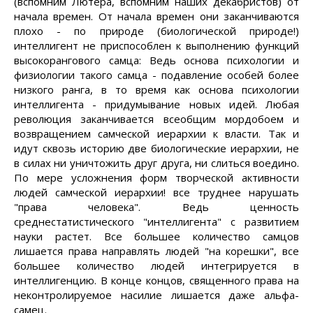
(вспомним Лютера, вспомним наших декабристов) от
начала времен. От начала времен они заканчиваются
плохо - по природе (биологической природе!)
интеллигент не приспособлен к выполнению функций
высокорангового самца: Ведь основа психологии и
физиологии такого самца - подавление особей более
низкого ранга, в то время как основа психологии
интеллигента - придумывание новых идей. Любая
революция заканчивается всеобщим мордобоем и
возвращением самческой иерархии к власти. Так и
идут сквозь историю две биологические иерархии, не
в силах ни уничтожить друг друга, ни слиться воедино.
По мере усложнения форм творческой активности
людей самческой иерархии! все труднее нарушать
"права человека". Ведь ценность
среднестатистического "интеллигента" с развитием
науки растет. Все большее количество самцов
лишается права направлять людей "на корешки", все
большее количество людей интегрируется в
интеллигенцию. В конце концов, священного права на
неконтролируемое насилие лишается даже альфа-
самец.