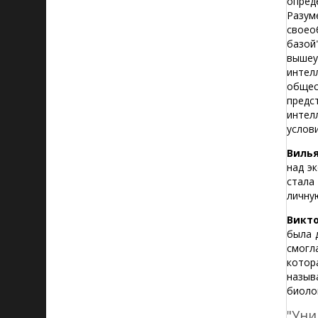
опред
Разум
своео
базой
вышеу
интел
общес
предс
интел
услови
Виль
над э
стала
личну
Викто
была 
смогл
котор
назыв
биоло
"Уни