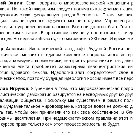
сей Зудин:
Если говорить о мировоззренческой концепции р
лизм. Но такой плюрализм следует понимать как фрагментацию,
деологическую феодальную раздробленность. Такая мозаи
циал, иначе нужного эффекта мы не получим. Управленцы
ительно управленческих навыков. Все они должны быть "пяте
ленческим языком. В противном случае у нас возникнет очер
осцев. Но нельзя забывать, что мы живем в XXI веке. И время м
р Алкснис:
Идеологический ландшафт будущей России не 
огическая мозаика в едином комплексе национального инте
оты, а коммунисты-рыночники, центристы-рыночники и так далее
ическая элита приобретет характерный левоцентристский ин
огия здравого смысла. Идеология элит сосредоточит свое
ических эпох, поэтому будущая идеология России имеет все перс
лав Игрунов:
Я убежден в том, что мировоззренческая приро
листическая демократия базируется на несводимых друг ко дру
ализации общества. Поскольку мы существуем в рамках пол
е фундаментальное мировоззрение, которое вовсе не должно дл
ть так, чтобы они принимали его как свое собственное. В бл
одимы десятилетия. При недемократическом правлении этот п
 курсов правительств сам этот процесс зависеть не будет.