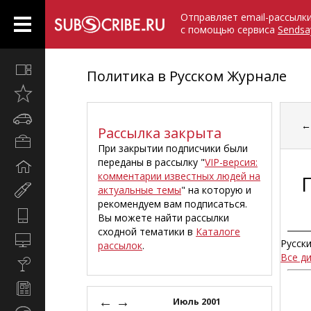
Отправляет email-рассылк
с помощью сервиса
Sendsa
Все
Политика в Русском Журнале
вместе
Открыто
недавно
Автомобили
Рассылка закрыта
Бизнес
При закрытии подписчики были
и
переданы в рассылку "
VIP-версия:
Дом
карьера
комментарии известных людей на
и
актуальные темы
" на которую и
Мир
семья
рекомендуем вам подписаться.
женщины
Hi-
Вы можете найти рассылки
Tech
сходной тематики в
Каталоге
Компьютеры
Русск
рассылок
.
и
Все д
Культура,
интернет
стиль
Новости
жизни
←
→
и
Июль 2001