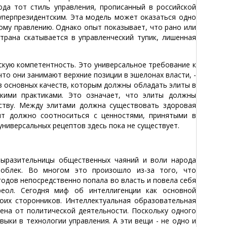
юда тот стиль управления, прописанный в российской
суперпрезидентским. Эта модель может оказаться одно
ому правлению. Однако опыт показывает, что рано или
рана скатывается в управленческий тупик, лишенная
кую компетентность. Это универсальное требование к
что они занимают верхние позиции в эшелонах власти, -
з основных качеств, которым должны обладать элиты в
скими практиками. Это означает, что элиты должны
ству. Между элитами должна существовать здоровая
ит должно соотноситься с ценностями, принятыми в
универсальных рецептов здесь пока не существует.
выразительницы общественных чаяний и воли народа
поблек. Во многом это произошло из-за того, что
годов непосредственно попала во власть и повела себя
реол. Сегодня миф об интеллигенции как основной
оих сторонников. Интеллектуальная образовательная
дена от политической деятельности. Поскольку одного
ыки в технологии управления. А эти вещи - не одно и