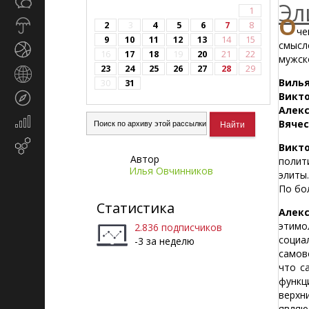
Общество
СМИ
Эл
1
О
Прогноз
2
3
4
5
6
7
8
че
погоды
9
10
11
12
13
14
15
смысл
Спорт
16
17
18
19
20
21
22
мужск
23
24
25
26
27
28
29
Страны
Виль
30
31
и
Викто
Туризм
регионы
Алек
Экономика
Вячес
и
Email-
Викто
финансы
Автор
маркетинг
полит
Илья Овчинников
элиты
По бо
Статистика
Алекс
этимо
2.836 подписчиков
социа
-3 за неделю
самов
что с
функц
верхн
являю