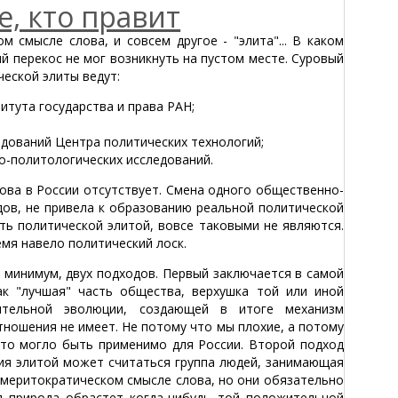
те, кто правит
м смысле слова, и совсем другое - "элита"... В каком
й перекос не мог возникнуть на пустом месте. Суровый
еской элиты ведут:
итута государства и права РАН;
едований Центра политических технологий;
о-политологических исследований.
ова в России отсутствует. Смена одного общественно-
одов, не привела к образованию реальной политической
ать политической элитой, вовсе таковыми не являются.
мя навело политический лоск.
 минимум, двух подходов. Первый заключается в самой
ак "лучшая" часть общества, верхушка той или иной
ительной эволюции, создающей в итоге механизм
тношения не имеет. Не потому что мы плохие, а потому
это могло быть применимо для России. Второй подход
ния элитой может считаться группа людей, занимающая
в меритократическом смысле слова, но они обязательно
я природа обрастет когда-нибудь той положительной