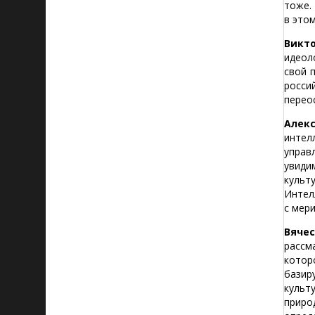
тоже.
в это
Викто
идеол
свой 
росси
перео
Алек
интел
управ
увиди
культ
Интел
с мер
Вячес
рассм
котор
базир
культ
приро