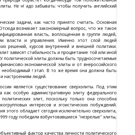
иты. Не н! адо забывать: чтобы получить английский
еские задачи, как часто принято считать. Основная
 Отсюда возникает закономерный вопрос, что же такое
ифицированная власть, воплощенная в группе людей,
ии власти и управления. Именно этот слой людей
их решений, курсов внутренней и внешней политики.
элит зависят стабильность и процветание той или иной
а. У политической элиты должны быть трудносочетаемые
 финансово-экономической элиты и от внероссийского
 необходимый ! этап. В то же время она должна быть
 и настроениям людей.
ссии является существование сверхэлиты. Под этим
а как особую административную элиту федерального
политических элит, поскольку только она способна
когрупповых интересов и эгоистических побуждений.
я этого обладает сегодня исключительно сверхэлита,
1999 году победили взбунтовавшиеся "незрелые" элиты,
субъективный фактор качества личности политического