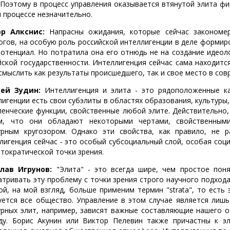
 Поэтому в процесс управления оказывается втянутой элита фи
м процессе незначительно.
р Алкснис:
Напрасны ожидания, которые сейчас закономер
огов, на особую роль российской интеллигенции в деле формир
потенциал. Но потратила она его отнюдь не на создание идеол
йской государственности. Интеллигенция сейчас сама находитс
смыслить как результаты происшедшего, так и свое место в сов
сей Зудин:
Интеллигенция и элита - это рядоположенные ка
лигенции есть свои субэлиты в областях образования, культуры, 
ленческие функции, свойственные любой элите. Действительно,
м, что они обладают некоторыми чертами, свойственными
урным кругозором. Однако эти свойства, как правило, не р
лигенция сейчас - это особый субсоциальный слой, особая соц
итократической точки зрения.
лав Игрунов:
"Элита" - это всегда шире, чем простое поня
атривать эту проблему с точки зрения строго научного подход
ой, на мой взгляд, больше применим термин "strata", то ест
уется все общество. Управление в этом случае является лишь
урных элит, например, зависят важные составляющие нашего о
ду. Борис Акунин или Виктор Пелевин также причастны к эл