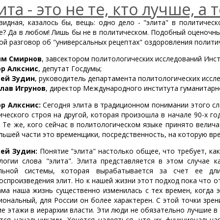
ита - это не те, кто лучше, а 
видная, казалось бы, вещь: одно дело - "элита" в политическо
е? Да в любом! Лишь бы не в политическом. Подобный оценочны
ой разговор об "универсальных рецептах" оздоровления политич
ям Смирнов
, завсектором политологических исследований Инст
р Алкснис
, депутат Госдумы;
сей Зудин
, руководитель департамента политологических иссл
лав Игрунов
, директор Международного института гуманитарн
р Алкснис:
Сегодня элита в традиционном понимании этого сл
ического строя на другой, которая произошла в начале 90-х г
. Те же, кого сейчас в политологическом языке принято велич
льшей части это временщики, посредственность, на которую вре
ей Зудин:
Понятие "элита" настолько общее, что требует, как
логии слова "элита". Элита представляется в этом случае к
льной системы, которая вырабатывается за счет ее дл
оспроизведения элит. Но к нашей жизни этот подход пока что о
ама наша жизнь существенно изменилась с тех времен, когда 
иональный, для России он более характерен. С этой точки зре
ие этажи в иерархии власти. Эти люди не обязательно лучшие 
тся начальниками. Хочется надеяться, что их функциональна