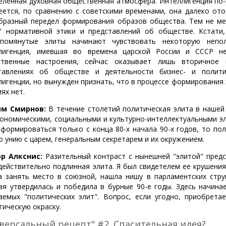
еленная духовная общественная атмосфера. Интеллигенция по-
еется, по сравнению с советскими временами, она далеко ото
бразный передел формирования образов общества. Тем не мен
" нормативной этики и представлений об обществе. Кстати,
помянутые элиты начинают чувствовать некоторую непо
лигенция, имевшая во времена царской России и СССР не
твенные настроения, сейчас оказывает лишь вторичное 
тавлениях об обществе и деятельности бизнес- и полит
лигенции, но вынужден признать, что в процессе формирования 
ях нет.
ям Смирнов:
В течение столетий политическая элита в нашей
кономическими, социальными и культурно-интеллектуальными эл
 формироваться только с конца 80-х начала 90-х годов, то по
ю унию с царем, генеральным секретарем и их окружением.
р Алкснис:
Разительный контраст с нынешней "элитой" предс
действительно подлинная элита. Я был свидетелем ее крушения
а занять место в союзной, нашла нишу в парламентских стру
ая утвердилась и победила в бурные 90-е годы. Здесь начина
аемых "политических элит". Вопрос, если угодно, приобрета
гическую окраску.
версальный рецепт" #2. Спасительная идея?