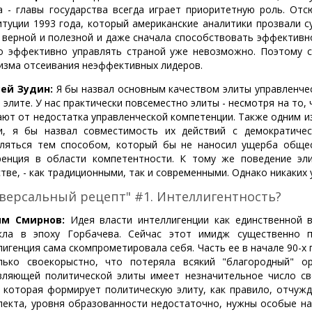
а - главы государства всегда играет приоритетную роль. Отс
итуции 1993 года, который американские аналитики прозвали 
 верной и полезной и даже сначала способствовать эффективн
о эффективно управлять страной уже невозможно. Поэтому ст
изма отсеивания неэффективных лидеров.
ей Зудин:
Я бы назвал основным качеством элиты управленчес
 элите. У нас практически повсеместно элиты - несмотря на то, 
ают от недостатка управленческой компетенции. Также одним и
и, я бы назвал совместимость их действий с демократиче
ляться тем способом, который бы не наносил ущерба обще
ренция в области компетентности. К тому же поведение эл
тве, - как традиционными, так и современными. Однако никаких 
версальный рецепт" #1. Интеллигентность?
ям Смирнов:
Идея власти интеллигенции как единственной 
кла в эпоху Горбачева. Сейчас этот имидж существенно 
лигенция сама скомпрометировала себя. Часть ее в начале 90-х 
лько своекорыстно, что потеряла всякий "благородный" о
вляющей политической элиты имеет незначительное число св
, которая формирует политическую элиту, как правило, отчуж
лекта, уровня образованности недостаточно, нужны особые нав