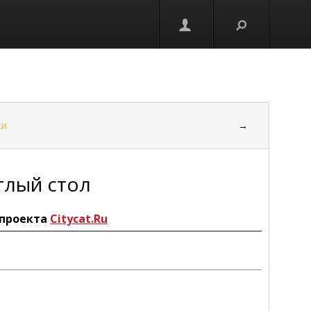
ки
→
глый стол
проекта
Citycat.Ru