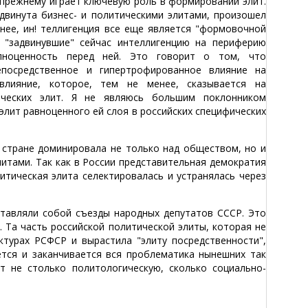
прежнему играет ключевую роль в формировании элит.
двинута бизнес- и политическими элитами, произошел
ее, ин! теллигенция все еще является "формовочной
 "задвинувшие" сейчас интеллигенцию на периферию
лноценность перед ней. Это говорит о том, что
посредственное и гипертрофированное влияние на
влияние, которое, тем не менее, сказывается на
ических элит. Я не являюсь большим поклонником
элит равноценного ей слоя в российских специфических
 стране доминировала не только над обществом, но и
итами. Так как в России представительная демократия
литическая элита селектировалась и устранялась через
тавляли собой съезды народных депутатов СССР. Это
. Та часть российской политической элиты, которая не
ктурах РСФСР и вырастила "элиту посредственности",
ется и заканчивается вся проблематика нынешних так
ет не столько политологическую, сколько социально-