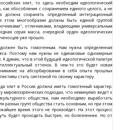
оссийских элит, то здесь необходим идеологический
 как обособление с сохранением единого целого, а не
ка должна сохранять определенный интеграционный
 в этом многообразии должны быть единой группой
рочниками", отличниками, владеющими универсальным
едная серая масса, очередной орден идеологических
еченосцев уже прошло.
должен быть гомогенным. Нам нужна определенная
реса. Поэтому нам нужны не одинаковые одномерные
. Я думаю, что в этой будущей идеологической палитре
теллектуальный оттенок. В чем-то это будет новая
 внимание на абсорбировании в себя опыта прошлых
пективы стать синтезной по своему характеру.
да элит в России должна иметь гомогенный характер.
гу мировоззренческих подходах, что неминуемо ведет к
икультурного общества, нам необходимо выработать
я разных групп общества стать основным, но при этом
ижайшее время этого не произойдет. На этот процесс
уть будет проходить быстрее, но болезненнее. Но от