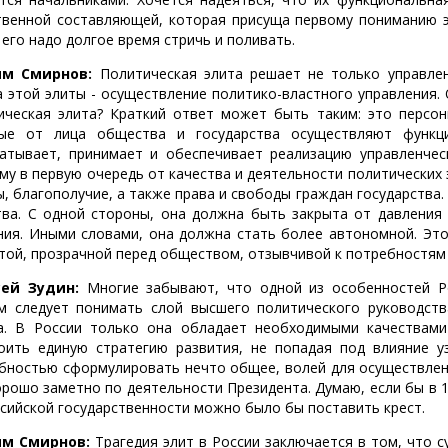
твенной составляющей, которая присуща первому пониманию эл
 его надо долгое время стричь и поливать.
ям Смирнов:
Политическая элита решает не только управленч
а этой элиты - осуществление политико-властного управления.
ическая элита? Краткий ответ может быть таким: это персон
ые от лица общества и государства осуществляют функц
атывает, принимает и обеспечивает реализацию управленческ
му в первую очередь от качества и деятельности политических 
ы, благополучие, а также права и свободы граждан государств
тва. С одной стороны, она должна быть закрыта от давления
ния. Иными словами, она должна стать более автономной. Это
той, прозрачной перед обществом, отзывчивой к потребностям
ей Зудин:
Многие забывают, что одной из особенностей Ро
м следует понимать слой высшего политического руководств
а. В России только она обладает необходимыми качествами 
оить единую стратегию развития, не попадая под влияние уз
бностью сформулировать нечто общее, волей для осуществлени
орошо заметно по деятельности Президента. Думаю, если бы в 
ссийской государственности можно было бы поставить крест.
ям Смирнов:
Трагедия элит в России заключается в том, что 