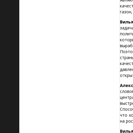
качес
газон,
Виль
задач
полит
котор
выраб
Поэто
стран
качес
давле
откры
Алекс
слово
центр
выстр
Спосо
что х
на ро
Виль