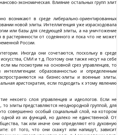
нансово-экономическая. Влияние остальных групп элит
но возникают в среде либерально-ориентированных
овании новой элиты. Интеллигенция уже израсходовала
огии или базы для следующей элиты, а на уничтожение
я в растерянности от содеянного и пока что не может
ременной России.
тегории. Иногда они сочетаются, поскольку в среде
искусства, СМИ и т.д. Поэтому они также несут на себе
 если мы посмотрим на основной срез управленцев, то
 интеллигенции: образованностью и определенным
аспространяются на бизнес-элиты и военные элиты.
иальная аристократия, если подходить к этому явлению
тие некоего слоя управленцев и идеологов. Если не
а, то элиты представляются неоднородной группой, для
ь это совершенно особый социальный слой, на котором
 одной из их функций, но далеко не единственной. От
бщества, так или иначе они определяют его духовную
ите: от того, что они скажут или напишут, зависит