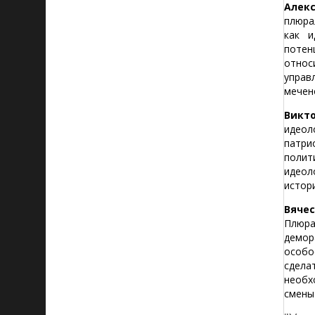
Алек
плюра
как и
потен
относ
управ
мечен
Викто
идеол
патри
полит
идеол
истор
Вячес
Плюра
демор
особо
сдела
необх
смены