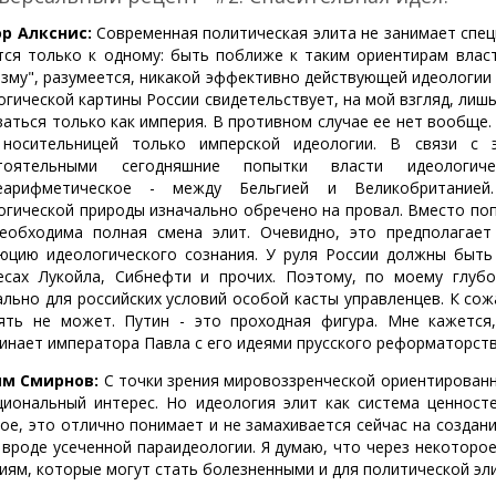
р Алкснис:
Современная политическая элита не занимает спец
тся только к одному: быть поближе к таким ориентирам власт
изму", разумеется, никакой эффективно действующей идеологии
огической картины России свидетельствует, на мой взгляд, ли
ваться только как империя. В противном случае ее нет вообще
носительницей только имперской идеологии. В связи с 
стоятельными сегодняшние попытки власти идеологи
неарифметическое - между Бельгией и Великобританией
огической природы изначально обречено на провал. Вместо поп
еобходима полная смена элит. Очевидно, это предполагае
юцию идеологического сознания. У руля России должны быть
есах Лукойла, Сибнефти и прочих. Поэтому, по моему глуб
ально для российских условий особой касты управленцев. К со
ять не может. Путин - это проходная фигура. Мне кажется
инает императора Павла с его идеями прусского реформаторства
ям Смирнов:
С точки зрения мировоззренческой ориентированно
циональный интерес. Но идеология элит как система ценност
ое, это отлично понимает и не замахивается сейчас на создан
 вроде усеченной параидеологии. Я думаю, что через некоторо
иям, которые могут стать болезненными и для политической эл