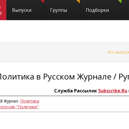
и
Выпуски
Группы
Подборки
y
←
Все выпус
Политика в Русском Журнале / Ру
Служба Рассылок
Subscribe.Ru
ий Журнал.
Политика
искуссии "Политики"