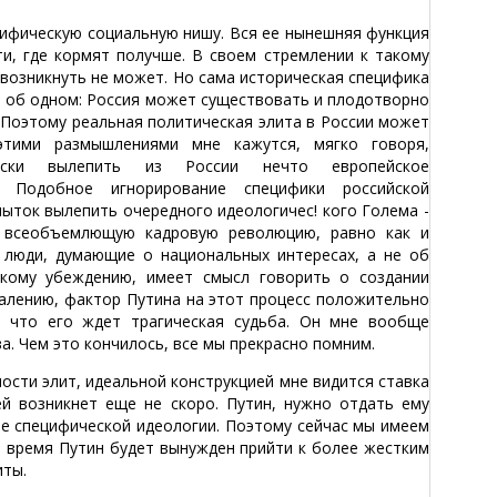
ифическую социальную нишу. Вся ее нынешняя функция
и, где кормят получше. В своем стремлении к такому
 возникнуть не может. Но сама историческая специфика
шь об одном: Россия может существовать и плодотворно
. Поэтому реальная политическая элита в России может
этими размышлениями мне кажутся, мягко говоря,
чески вылепить из России нечто европейское
. Подобное игнорирование специфики российской
ыток вылепить очередного идеологичес! кого Голема -
т всеобъемлющую кадровую революцию, равно как и
 люди, думающие о национальных интересах, а не об
окому убеждению, имеет смысл говорить о создании
жалению, фактор Путина на этот процесс положительно
, что его ждет трагическая судьба. Он мне вообще
. Чем это кончилось, все мы прекрасно помним.
сти элит, идеальной конструкцией мне видится ставка
ей возникнет еще не скоро. Путин, нужно отдать ему
ие специфической идеологии. Поэтому сейчас мы имеем
е время Путин будет вынужден прийти к более жестким
иты.