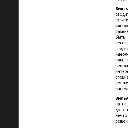
Викто
своди
"элит
идеол
разви
быть 
несо
сред
идеол
нам н
револ
интер
специ
повли
напом
Виль
на на
должн
нечто
решен