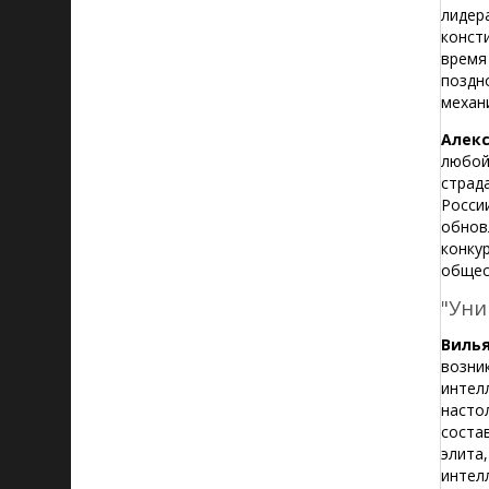
лидер
конст
время
поздн
механ
Алекс
любой
страд
Росси
обнов
конку
общес
"Уни
Виль
возни
интел
насто
соста
элита
интел