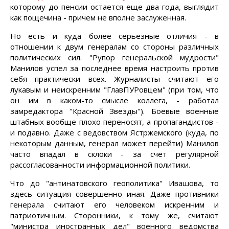
которому до пенсии остается еще два года, выглядит
как пощечина - причем не вполне заслуженная.
Но есть и куда более серьезные отличия - в
отношении к двум генералам со стороны различных
политических сил. "Рупор генеральской мудрости"
Манилов успел за последнее время настроить против
себя практически всех. Журналисты считают его
лукавым и неискренним "ГлавПУРовцем" (при том, что
он им в каком-то смысле коллега, - работал
замредактора "Красной Звезды"). Боевые военные
штабных вообще плохо переносят, а пропагандистов -
и подавно. Даже с ведовством Ястржемского (куда, по
некоторым данным, генерал может перейти) Манилов
часто впадал в склоки - за счет регулярной
рассогласованности информационной политики.
Что до "антинатовского геополитика" Ивашова, то
здесь ситуация совершенно иная. Даже противники
генерала считают его человеком искренним и
патриотичным. Сторонники, к тому же, считают
"министра иностранных дел" военного ведомства