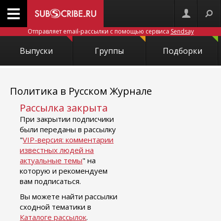
Отправляет email-рассылки с помощью сервиса
Sendsay
Выпуски
Группы
Подборки
Политика в Русском Журнале
Рассылка закрыта
При закрытии подписчики
были переданы в рассылку
"
VIP-версия: комментарии
известных людей на
актуальные темы
" на
которую и рекомендуем
вам подписаться.
Вы можете найти рассылки
сходной тематики в
Каталоге рассылок
.