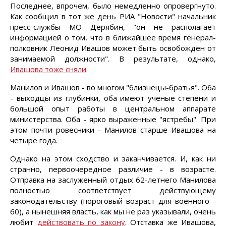
Последнее, впрочем, было немедленно опровергнуто.
Как сообщил в тот же день РИА "Новости" начальник
пресс-службы МО Дерябин, "он не располагает
информацией о том, что в ближайшее время генерал-
полковник Леонид Ивашов может быть освобожден от
занимаемой должности". В результате, однако,
Ивашова тоже сняли
.
Манилов и Ивашов - во многом "близнецы-братья". Оба
- выходцы из глубинки, оба имеют ученые степени и
большой опыт работы в центральном аппарате
министерства. Оба - ярко выраженные "ястребы". При
этом почти ровесники - Манилов старше Ивашова на
четыре года.
Однако на этом сходство и заканчивается. И, как ни
странно, первоочередное различие - в возрасте.
Отправка на заслуженный отдых 62-летнего Манилова
полностью соответствует действующему
законодательству (пороговый возраст для военного -
60), а нынешняя власть, как мы не раз указывали, очень
любит
действовать по закону
. Отставка же Ивашова,