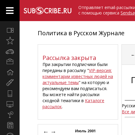
Отправляет email-рассылк
с помощью сервиса
Sendsa
Все
Политика в Русском Журнале
вместе
Открыто
недавно
Автомобили
Рассылка закрыта
Бизнес
При закрытии подписчики были
и
переданы в рассылку "
VIP-версия:
Дом
карьера
комментарии известных людей на
и
актуальные темы
" на которую и
Мир
семья
рекомендуем вам подписаться.
женщины
Hi-
Вы можете найти рассылки
Tech
сходной тематики в
Каталоге
Компьютеры
Русск
рассылок
.
и
Все д
Культура,
интернет
стиль
Новости
жизни
←
→
и
Июль 2001