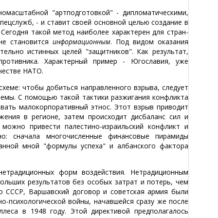
омасштабной "артподготовкой" - дипломатическими,
ецслужб, - и ставит своей основной целью создание в
 Сегодня такой метод наиболее характерен для стран-
йне становится
информационным
. Под видом оказания
тельно истинных целей "защитников". Как результат,
противника. Характерный пример - Югославия, уже
честве НАТО.
схеме: чтобы добиться направленного взрыва, следует
лемы. С помощью такой тактики разжигания конфликта
вать малокорпоративный этнос. Этот взрыв приводит
жения в регионе, затем происходит дисбаланс сил и
 можно привести палестино-израильский конфликт и
но: сначала многочисленные финансовые пирамиды
занной мной "формулы успеха" и албанского фактора
етрадиционных форм воздействия. Нетрадиционным
ольших результатов без особых затрат и потерь, чем
о СССР, Варшавский договор и советская армия были
о-психологической войны, начавшейся сразу же после
леса в 1948 году. Этой директивой предполагалось