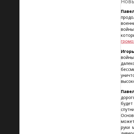
Новы
Павел
продо
военн
войны
котор
громо
Игорь
войны
далек
бессм
уничт
высок
Павел
дорог
будет
спутн
Основ
может
руки 
дивер