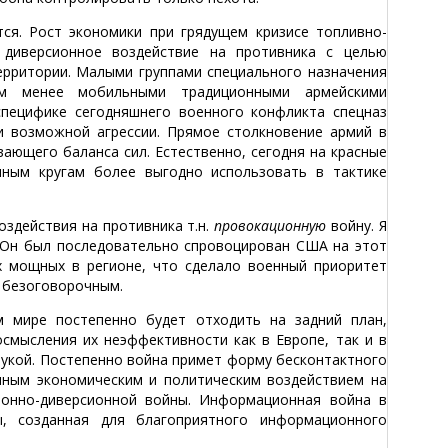
ся. Рост экономики при грядущем кризисе топливно-
 диверсионное воздействие на противника с целью
ерритории. Малыми группами специального назначения
ем менее мобильными традиционными армейскими
специфике сегодняшнего военного конфликта спецназ
 возможной агрессии. Прямое столкновение армий в
ающего баланса сил. Естественно, сегодня на красные
нным кругам более выгодно использовать в тактике
здействия на противника т.н.
провокационную
войну. Я
. Он был последовательно спровоцирован США на этот
х мощных в регионе, что сделало военный приоритет
и безоговорочным.
 мире постепенно будет отходить на задний план,
смысления их неэффективности как в Европе, так и в
 рукой. Постепенно война примет форму бесконтактного
нным экономическим и политическим воздействием на
онно-диверсионной войны. Информационная война в
, созданная для благоприятного информационного