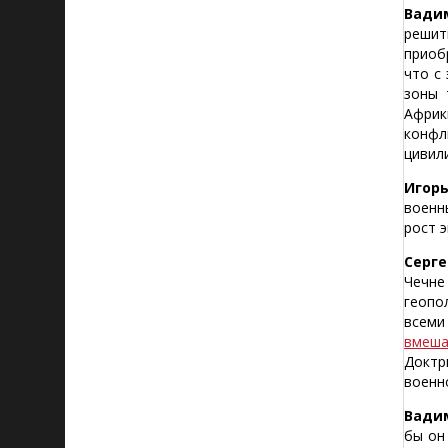
Вади
решит
приоб
что с
зоны 
Африк
конфл
цивил
Игорь
военн
рост 
Серге
Чечне
геопо
всеми
вмеша
Доктр
военн
Вади
бы он