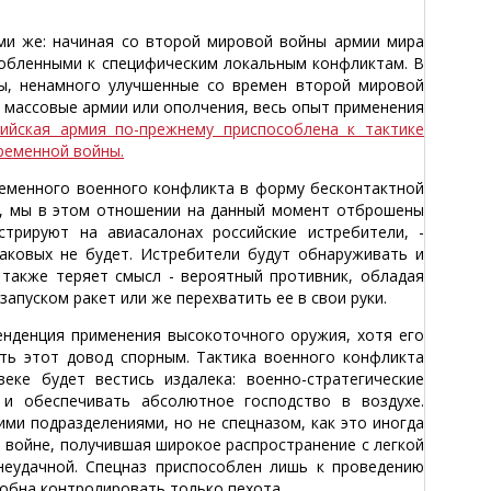
и же: начиная со второй мировой войны армии мира
собленными к специфическим локальным конфликтам. В
ы, ненамного улучшенные со времен второй мировой
 массовые армии или ополчения, весь опыт применения
сийская армия по-прежнему приспособлена к тактике
ременной войны.
ременного военного конфликта в форму бесконтактной
ю, мы в этом отношении на данный момент отброшены
трируют на авиасалонах российские истребители, -
аковых не будет. Истребители будут обнаруживать и
также теряет смысл - вероятный противник, обладая
пуском ракет или же перехватить ее в свои руки.
нденция применения высокоточного оружия, хотя его
ать этот довод спорным. Тактика военного конфликта
ке будет вестись издалека: военно-стратегические
и обеспечивать абсолютное господство в воздухе.
и подразделениями, но не спецназом, как это иногда
 войне, получившая широкое распространение с легкой
еудачной. Спецназ приспособлен лишь к проведению
обна контролировать только пехота.