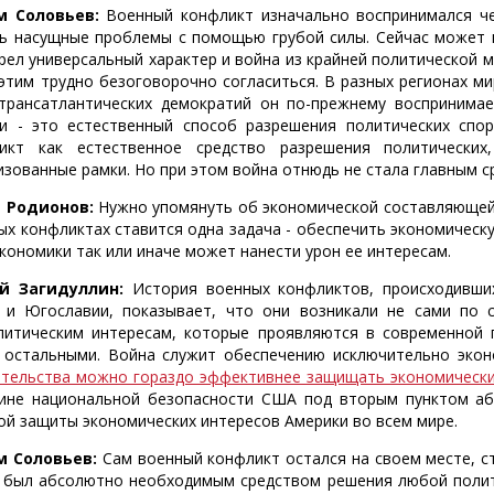
м Соловьев:
Военный конфликт изначально воспринимался че
ь насущные проблемы с помощью грубой силы. Сейчас может п
рел универсальный характер и война из крайней политической 
 этим трудно безоговорочно согласиться. В разных регионах 
трансатлантических демократий он по-прежнему воспринимае
и - это естественный способ разрешения политических спор
икт как естественное средство разрешения политических,
изованные рамки. Но при этом война отнюдь не стала главным с
 Родионов:
Нужно упомянуть об экономической составляющей 
ых конфликтах ставится одна задача - обеспечить экономическу
экономики так или иначе может нанести урон ее интересам.
й Загидуллин:
История военных конфликтов, происходивших
 и Югославии, показывает, что они возникали не сами по с
литическим интересам, которые проявляются в современной 
 остальными. Война служит обеспечению исключительно экон
тельства можно гораздо эффективнее защищать экономические
ине национальной безопасности США под вторым пунктом аб
ой защиты экономических интересов Америки во всем мире.
м Соловьев:
Сам военный конфликт остался на своем месте, с
 был абсолютно необходимым средством решения любой полит