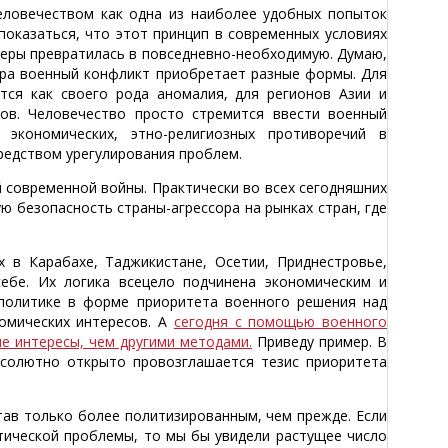
ловечеством как одна из наиболее удобных попыток
оказаться, что этот принцип в современных условиях
меры превратилась в повседневно-необходимую. Думаю,
мира военный конфликт приобретает разные формы. Для
тся как своего рода аномалия, для регионов Азии и
ов. Человечество просто стремится ввести военный
 экономических, этно-религиозных противоречий в
редством урегулирования проблем.
современной войны. Практически во всех сегодняшних
ю безопасность страны-агрессора на рынках стран, где
 в Карабахе, Таджикистане, Осетии, Приднестровье,
ебе. Их логика всецело подчинена экономическим и
политике в форме приоритета военного решения над
омических интересов. А
сегодня с помощью военного
 интересы, чем другими методами.
Приведу пример. В
солютно открыто провозглашается тезис приоритета
тав только более политизированным, чем прежде. Если
ической проблемы, то мы бы увидели растущее число