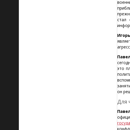
военн
прибл
прежн
стал 
инфор
Игор
являе
агресс
Павел
сегод
это п
полит
вспом
занят
он ре
Для 
Павел
офици
госуд
конфл