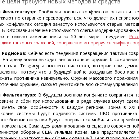
е цели требуют новых методов и средств
 Фельгенгауэр:
Проблемы военных конфликтов остаются тем
лжают по старинке перевооружаться, что делает их неприспо
ых конфликтах сегодня зачастую используются старые метод
. В Югославии и Чечне используются слегка модернизированные
ых в сильно изменившемся за 50 лет мире - неудачен.
Рос
здких танковых сражений, совершенно игнорируя специфику сов
 Родионов:
Сейчас есть тенденция превращения тактики сов
. На арену войны выходит высокоточное оружие. К сожалени
о назад. Те фигуры высшего пилотажа, которые нам демонс
ысленны, потому что в будущей войне воздушных боев как т
ожать противника невизуально. Оружие массового поражения 
оточным оружием, сможет уничтожить всю систему управления за
 Фельгенгауэр:
В будущем военном конфликте сохранится те
овизна и сбои при использовании в ряде случаев могут сдел
 иметь свои особенности в каждом регионе. Война в XXI ве
иковые системы будут подавлять системы ПВО противника 
ные боевые операции будут совершаться мобильными армейским
 показаться. Сама идея доминирования спецназа в современной
министра обороны США Уильяма Коэна, мне представляется н
сионных и краткосрочных боевых операций. Территорию же спос