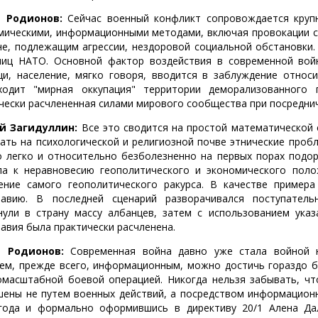
 Родионов:
Сейчас военный конфликт сопровождается крупн
мическими, информационными методами, включая провокации сп
не, подлежащим агрессии, нездоровой социальной обстановки.
ниц НАТО. Основной фактор воздействия в современной во
и, население, мягко говоря, вводится в заблуждение относи
ходит "мирная оккупация" территории деморализованного 
чески расчлененная силами мирового сообщества при посредни
й Загидуллин:
Все это сводится на простой математической 
ать на психологической и религиозной почве этнические проб
 легко и относительно безболезненно на первых порах подор
ла к неравновесию геополитического и экономического поло
ение самого геополитического ракурса. В качестве примера
авию. В последней сценарий разворачивался поступатель
нули в страну массу албанцев, затем с использованием ука
авия была практически расчленена.
ь Родионов:
Современная война давно уже стала войной н
ем, прежде всего, информационным, можно достичь гораздо б
омасштабной боевой операцией. Никогда нельзя забывать, чт
шены не путем военных действий, а посредством информационн
года и формально оформившись в директиву 20/1 Алена Дал