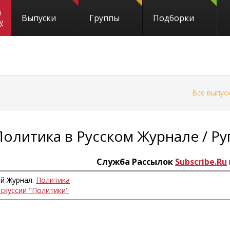
и
Выпуски
Группы
Подборки
y
←
Все выпус
Политика в Русском Журнале / Ру
Служба Рассылок
Subscribe.Ru
ий Журнал.
Политика
искуссии "Политики"