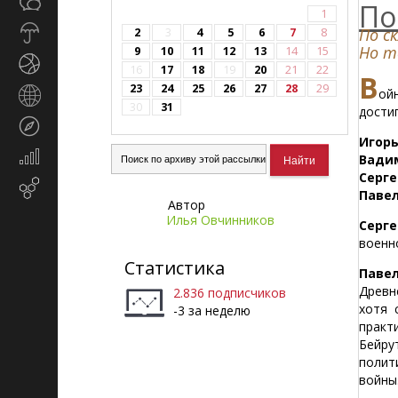
Общество
СМИ
По
1
Прогноз
По с
2
3
4
5
6
7
8
погоды
Но т
9
10
11
12
13
14
15
Спорт
16
17
18
19
20
21
22
В
23
24
25
26
27
28
29
ой
Страны
30
31
дости
и
Туризм
регионы
Игор
Экономика
Вади
и
Серге
Email-
финансы
Павел
Автор
маркетинг
Илья Овчинников
Серге
военн
Статистика
Павел
Древн
2.836 подписчиков
хотя 
-3 за неделю
практ
Бейру
полит
войны