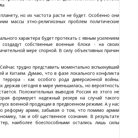
мы.
ланету, но их частота расти не будет. Особенно они
ании массы этно-религиозных проблем политические
ального характера будет протекать с явным усилением
, создадут собственные военные блоки - на своих
ачительной мере спорной. В силу объективных причин
 Сейчас трудно представить моментально вспыхнувший
й и Китаем. Думаю, что в фазе локального конфликта
о террора - как особого рода диверсионной войны.
ых держав сегодня в мире уменьшилась, но вероятность
стается. Положительных выводов Россия из этого не
торая формирует надежный резерв на случай такого
пуск военной продукции в предвоенном режиме. А у нас
но реформу армии, забывая о том, что помимо армии
номику, так и об! щественное сознание. В результате
ктер, наиболее боеспособными остались лишь силы