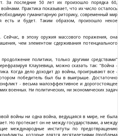
т. За последние 50 лет их произошло порядка 60,
войнами. Практика показывает, что их число осталось
необходимую гуманитарную риторику, современный мир
ая есть и будет. Таким образом, произошло некое
 Сейчас, в эпоху оружия массового поражения, она
рашения, чем элементом сдерживания потенциального
 продолжение политики, только другими средствами"
ерефразируя Клаузевица, можно сказать так: "Война -
тика. Когда дело доходит до войны, проигрывают все -
котором победитель был бы в выигрыше. Достаточно
конфликт - весьма малоэффективное и дорогостоящее
мих военных. Ни политических, ни экономических задач
вой войны ни одна война, ведущаяся в мире, не была
ет. Но протекает он не между государствами, а между
ющие международные институты по предотвращению
 конфликты, которые длятся десятилетиями (проблема