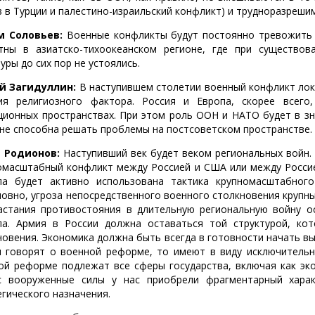
в в Турции и палестино-израильский конфликт) и трудноразреши
м Соловьев:
Военные конфликты будут постоянно тревожить п
тны в азиатско-тихоокеанском регионе, где при существов
уры до сих пор не устоялись.
й Загидуллин:
В наступившем столетии военный конфликт лок
ия религиозного фактора. Россия и Европа, скорее всего
ционных пространствах. При этом роль ООН и НАТО будет в зн
не способна решать проблемы на постсоветском пространстве.
 Родионов:
Наступивший век будет веком региональных войн.
омасштабный конфликт между Россией и США или между Россие
ла будет активно использована тактика крупномасштабног
ловно, угроза непосредственного военного столкновения крупн
астания противостояния в длительную региональную войну о
ла. Армия в России должна оставаться той структурой, ко
новения. Экономика должна быть всегда в готовности начать вы
и говорят о военной реформе, то имеют в виду исключитель
ой реформе подлежат все сферы государства, включая как эко
с вооруженные силы у нас приобрели фрагментарный хара
егического назначения.