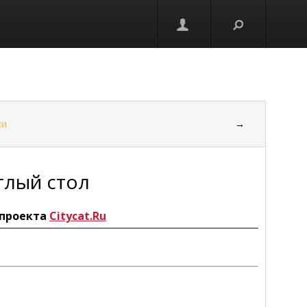
ки
→
глый стол
проекта
Citycat.Ru