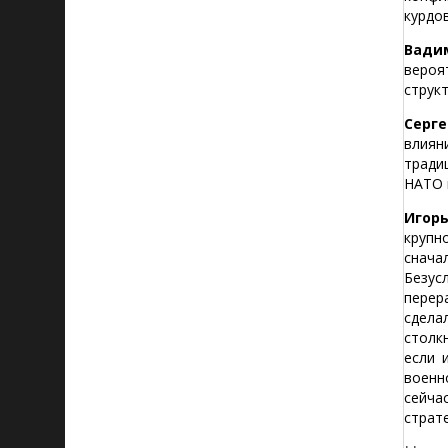
курдо
Вади
вероя
структ
Серге
влиян
тради
НАТО 
Игорь
крупн
снача
Безус
перер
сдела
столк
если 
военн
сейча
страт