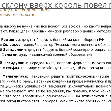
 склону вверх король повел п
клону вниз король сошел -
олько без полков
на никому не нужна - но все воюют. Все воюют - но как-то непр
гают. Каких целей? Суровый мужской разговор о целях и метода
ь Родионов
, депутат Госдумы, бывший министр обороны РФ;
м Соловьев
, главный редактор "Независимого военного обозре
й Загидуллин
, депутат Госдумы, бывший командир отряда спец
 Фельгенгауэр
, независимый военный обозреватель.
й Загидуллин:
Передел мира, вопреки формальным установ
ого конфликта в мире способствует очевидный уже сегодня криз
 Фельгенгауэр:
Тенденция решать политико-экономические
его Рима. Но раньше военные конфликты проще начинались и пр
специфически усилившейся тенденции исключительно военног
ика показывает, что такие тенденции, как правило, плохо кон
т 1982 года. Европейские демократии и США втягиваются в 
ики сегодня стараются наоборот, уйти от чисто военных реше
.