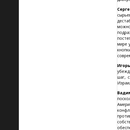
Серге
сырье
деста
можн
подра
посте
мире 
кнопк
совре
Игорь
убежд
шаг, 
Израи
Вади
поско
Амери
конфл
проти
собст
обесп