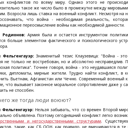
ых конфликтов по всему миру. Однако этого не происходи
изительно такое же число было в промежутке между мировыми 
им. Возросла лишь ставка на военный конфликт. Несмотря на 
осознавать, что война - необходимая реальность, котор
мационное переосмысление войны как необходимой данности.
ь Родионов:
Армия была и остается инструментом политики.
тся больше элементом фактического и психологического уст
ора.
 Фельгенгауэр:
Знаменитый тезис Клаузевица: "Война - это
ня не только не востребован, но и абсолютно несправедлив. П
лохая политика". Точнее говоря, война - это неудавшаяся поли
ики, дипломаты, мирные жители. Трудно найти конфликт, в 
нить Вьетнам, Афганистан или Чечню. Современный военный 
ие, что вызывает законное моральное сопротивление даже у са
шить не способен.
чего же тогда люди воюют?
 Фельгенгауэр:
Нельзя забывать, что со времен Второй миро
ально объявлена. Поэтому сегодняшний конфликт легко возника
арственными и негосударственными структурами
. Существу
иктов, такие, как СБ ООН, как правило, не вмешиваются в те