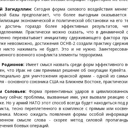
й Загидуллин:
Сегодня форма силового воздействия меняет
вой базы предполагает, что более выгодным оказывается
билизации экономической и политической обстановки на его т
о достичь гораздо более эффективных результатов, ч
зделениями. Практически можно сказать, что в динамичной 
пенно перехватывает инициативу сдерживающего фактора при
уже невозможно, достижения ОСНВ-2 создали практику сдержив
и никто нажимать не будет. Это и не нужно. Заинтересова
менного военного конфликта элементы терроризма.
 Родионов:
Имеет смысл назвать среди форм эффективного во
ен, что Ирак не сам принимал решение об оккупации Кувейта
специально для уничтожения иракской армии - одной из самы
ля - основного союзника США на Ближнем Востоке, практическ
м Соловьев:
Форма превентивных ударов в цивилизованном
льку сейчас проблемы, вызванные ими, уже вызвали реакцию о
ке. Но у армий НАТО этот способ всегда будет находиться под
икта, тесно переплетенного в комплексе с прямым или косве
вника. Можно ожидать появления формы особой информаци
венном смысле слова - скорее метод силовой пропаганды
ечения боевых операций.