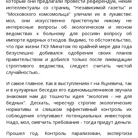
которым они предлагали провести референдум, некие
интеллектуалы со страниц "Независимой газеты" и
"Московского комсомольца" уличали их в лукавстве:
мол, они искусственно пристегнули никому не
интересные вопросы об экологическом и лесном
ведомствах к больному для россиян вопросу об
импорте ядерных отходов. Видимо, то обстоятельство,
что при жизни ГКЭ Минатом по крайней мере два года
безуспешно добивался одобрения своих планов
правительством и добился только после ликвидации
строптивого ведомства, следует считать чистой
случайностью...
И самое главное. Как в выступлениях г-на Яцкевича, так
и в кулуарных беседах его единомышленников звучала
знакомая нам до тошноты идея "экология - не для
бедных". Дескать, чересчур строгие экологические
нормативы и слишком эффективный контроль их
соблюдения отпугивают потенциальных инвесторов.
Надо, мол, смягчить требования - тогда придут деньги.
Прошел год. Контроль парализован, экспертиза