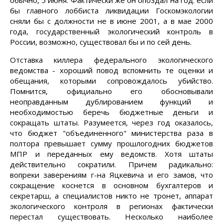
обычно, 5 июня. Фактически же он опоздал на год: если
бы главного лоббиста ликвидации Госкомэкологии
сняли бы с должности не в июне 2001, а в мае 2000
года, государственный экологический контроль в
России, возможно, существовал бы и по сей день.
Отставка киллера федерального экологического
ведомства - хороший повод вспомнить те оценки и
обещания, которыми сопровождалось убийство.
Помнится, официально его обосновывали
неоправданным дублированием функций и
необходимостью беречь бюджетные деньги и
сокращать штаты. Разумеется, через год оказалось,
что бюджет "объединенного" министерства раза в
полтора превышает сумму прошлогодних бюджетов
МПР и переданных ему ведомств. Хотя штаты
действительно сократили. Причем радикально:
вопреки заверениям г-на Яцкевича и его замов, что
сокращение коснется в основном бухгалтеров и
секретарш, а специалистов никто не тронет, аппарат
экологического контроля в регионах фактически
перестал существовать. Несколько наиболее