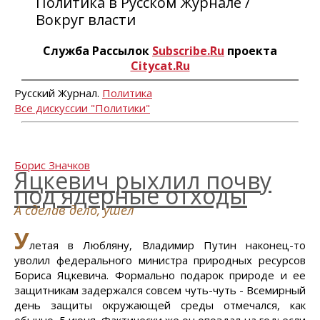
Политика в Русском Журнале /
Вокруг власти
Служба Рассылок
Subscribe.Ru
проекта
Citycat.Ru
Русский Журнал.
Политика
Все дискуссии "Политики"
Борис Значков
Яцкевич рыхлил почву
под ядерные отходы
А сделав дело, ушел
У
летая в Любляну, Владимир Путин наконец-то
уволил федерального министра природных ресурсов
Бориса Яцкевича. Формально подарок природе и ее
защитникам задержался совсем чуть-чуть - Всемирный
день защиты окружающей среды отмечался, как