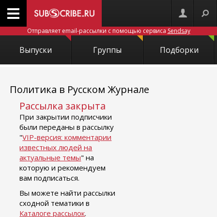
Отправляет email-рассылки с помощью сервиса
Sendsay
Выпуски
Группы
Подборки
Политика в Русском Журнале
Рассылка закрыта
При закрытии подписчики
были переданы в рассылку
"
VIP-версия: комментарии
известных людей на
актуальные темы
" на
которую и рекомендуем
вам подписаться.
Вы можете найти рассылки
сходной тематики в
Каталоге рассылок
.