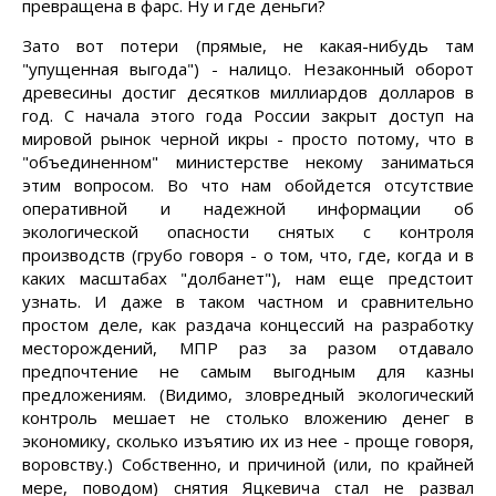
превращена в фарс. Ну и где деньги?
Зато вот потери (прямые, не какая-нибудь там
"упущенная выгода") - налицо. Незаконный оборот
древесины достиг десятков миллиардов долларов в
год. С начала этого года России закрыт доступ на
мировой рынок черной икры - просто потому, что в
"объединенном" министерстве некому заниматься
этим вопросом. Во что нам обойдется отсутствие
оперативной и надежной информации об
экологической опасности снятых с контроля
производств (грубо говоря - о том, что, где, когда и в
каких масштабах "долбанет"), нам еще предстоит
узнать. И даже в таком частном и сравнительно
простом деле, как раздача концессий на разработку
месторождений, МПР раз за разом отдавало
предпочтение не самым выгодным для казны
предложениям. (Видимо, зловредный экологический
контроль мешает не столько вложению денег в
экономику, сколько изъятию их из нее - проще говоря,
воровству.) Собственно, и причиной (или, по крайней
мере, поводом) снятия Яцкевича стал не развал