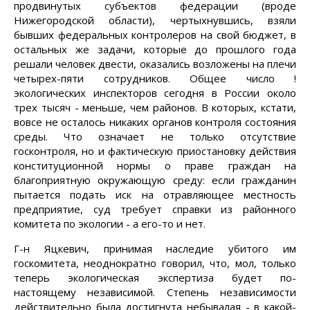
продвинутых субъектов федерации (вроде
Нижегородской области), чертыхнувшись, взяли
бывших федеральных контролеров на свой бюджет, в
остальных же задачи, которые до прошлого года
решали человек двести, оказались возложены на плечи
четырех-пяти сотрудников. Общее число !
экологических инспекторов сегодня в России около
трех тысяч - меньше, чем районов. В которых, кстати,
вовсе не осталось никаких органов контроля состояния
среды. Что означает не только отсутствие
госконтроля, но и фактическую приостановку действия
конституционной нормы о праве граждан на
благоприятную окружающую среду: если гражданин
пытается подать иск на отравляющее местность
предприятие, суд требует справки из районного
комитета по экологии - а его-то и нет.
Г-н Яцкевич, принимая наследие убитого им
госкомитета, неоднократно говорил, что, мол, только
теперь экологическая экспертиза будет по-
настоящему независимой. Степень независимости
действительно была достигнута небывалая - в какой-