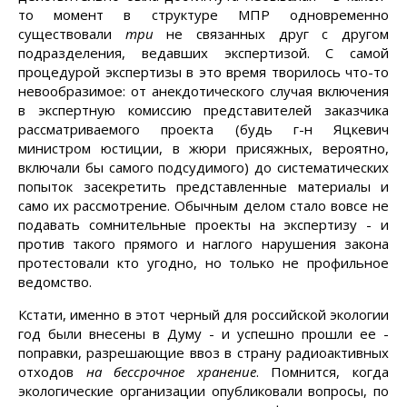
то момент в структуре МПР одновременно
существовали
три
не связанных друг с другом
подразделения, ведавших экспертизой. С самой
процедурой экспертизы в это время творилось что-то
невообразимое: от анекдотического случая включения
в экспертную комиссию представителей заказчика
рассматриваемого проекта (будь г-н Яцкевич
министром юстиции, в жюри присяжных, вероятно,
включали бы самого подсудимого) до систематических
попыток засекретить представленные материалы и
само их рассмотрение. Обычным делом стало вовсе не
подавать сомнительные проекты на экспертизу - и
против такого прямого и наглого нарушения закона
протестовали кто угодно, но только не профильное
ведомство.
Кстати, именно в этот черный для российской экологии
год были внесены в Думу - и успешно прошли ее -
поправки, разрешающие ввоз в страну радиоактивных
отходов
на бессрочное хранение
. Помнится, когда
экологические организации опубликовали вопросы, по