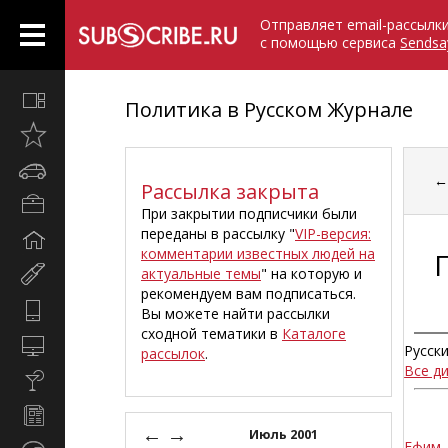
Отправляет email-рассылк
с помощью сервиса
Sendsa
Все
Политика в Русском Журнале
вместе
Открыто
недавно
Автомобили
Рассылка закрыта
Бизнес
При закрытии подписчики были
и
переданы в рассылку "
VIP-версия:
Дом
карьера
комментарии известных людей на
и
актуальные темы
" на которую и
Мир
семья
рекомендуем вам подписаться.
женщины
Hi-
Вы можете найти рассылки
Tech
сходной тематики в
Каталоге
Компьютеры
Русск
рассылок
.
и
Все д
Культура,
интернет
стиль
Новости
жизни
←
→
и
Июль 2001
Ефим 