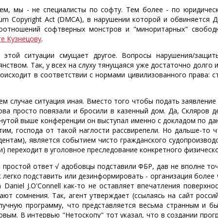
ем, мы - не специалисты по софту. Тем более - по юридическ
nium Copyright Act (DMCA), в нарушении которой и обвиняется 
оотношений софтверных монстров и "миноритарных" свобод
ге Кузнецову
.
 этой ситуации смущает другое. Вопросы нарушения/защит
нством. Так, у всех на слуху тянущаяся уже достаточно долго ис
роисходит в соответствии с нормами цивилизованного права: 
ем случае ситуация иная. Вместо того чтобы подать заявление 
ова просто повязали и бросили в казенный дом. Да, Скляров д
нутой выше конференции он выступал именно с докладом по да
тим, господа от такой наглости рассвирепели. Но дальше-то ч
дентам), является событием чисто гражданского судопроизвод
и) переходит в уголовное преследование конкретного физическо
 простой ответ √ адобовцы подставили ФБР, дав не вполне точ
ж легко подставить или дезинформировать - организация более 
а Daniel J.O'Connell как-то не оставляет впечатления поверхн
ают сомнения. Так, агент утверждает (ссылаясь на сайт росси
лучную программу, что представляется весьма странным и бы
овым. В интервью "Нетоскопу" тот указал, что в создании про