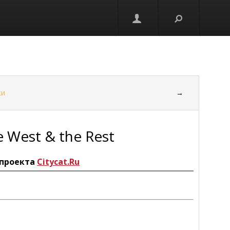
ки
→
 West & the Rest
проекта
Citycat.Ru