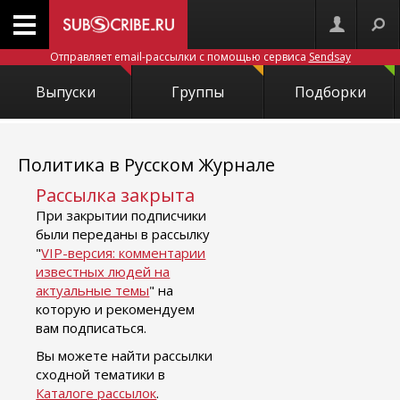
Отправляет email-рассылки с помощью сервиса
Sendsay
Выпуски
Группы
Подборки
Политика в Русском Журнале
Рассылка закрыта
При закрытии подписчики
были переданы в рассылку
"
VIP-версия: комментарии
известных людей на
актуальные темы
" на
которую и рекомендуем
вам подписаться.
Вы можете найти рассылки
сходной тематики в
Каталоге рассылок
.