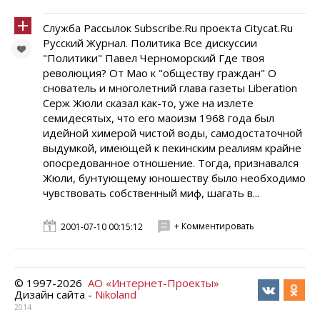
Служба Рассылок Subscribe.Ru проекта Citycat.Ru
Русский Журнал. Политика Все дискуссии
"Политики" Павел Черноморский Где твоя
революция? От Мао к "обществу граждан" O
снователь и многолетний глава газеты Liberation
Серж Жюли сказал как-то, уже на излете
семидесятых, что его маоизм 1968 года был
идейной химерой чистой воды, самодостаточной
выдумкой, имеющей к пекинским реалиям крайне
опосредованное отношение. Тогда, признавался
Жюли, бунтующему юношеству было необходимо
чувствовать собственный миф, шагать в...
+ Комментировать
2001-07-10 00:15:12
© 1997-
2026
АО «Интернет-Проекты»
Дизайн сайта -
Nikoland
2014