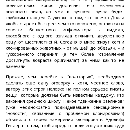
получившаяся копия достигнет его нынешнего
внешнего вида, он уже в лучшем случае будет
глубоким старцем. Слухи же о том, что овечка Долли
якобы стареет быстрее, чем это положено, остаются на
совести безвестного информатора - видимо,
способного с одного взгляда отличить двухлетнюю
овцу от шестилетне! й. Сегодня в мире живут сотни
клонированных животных - от мышей до обезьян, - и
"ускоренного старения" (а тем более "стремления
достигнуть возраста оригинала") за ними как-то не
замечали.
Прежде, чем перейти к "во-вторых", необходимо
сделать еще одну оговорку - хотя, честное слово,
автору этих строк неловко на полном серьезе писать
вещи, которые должны быть известны каждому, кто
закончил среднюю школу. Некое "движение раэлинов"
(уже неоднократно подкидывавшее сенсационные
"новости", связанные с проблемой клонирования)
объявило о своем намерении клонировать Адольфа
Гитлера - с тем, чтобы предать полученную копию суду