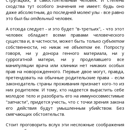
Стругацких, а самостоятельный человек. И степень
сходства тут особого значения не имеет: будь оно
даже абсолютным, до последней молек! улы - все равно
это был бы
отдельный
человек.
А отсюда следует - и это будет "в-третьих", - что этот
человек обладает всеми правами человеческого
существа и, в частности, может быть только
субъектом
собственности, но никак не
объектом
ее. Попросту
говоря, ни у донора генного материала, ни у
суррогатной матери, ни у проделавшего все
манипуляции врача или клиники нет никаких особых
прав на новорожденного. Первые двое могут, правда,
претендовать на обычные родительские права - если
законодатель страны проживания признает кого-то из
них родителем. И тому, кто надеется вырастить себе
молодое тело и разобрать его на иммуносовместимые
"запчасти", придется учесть, что с точки зрения закона
его действия будут умышленным убийством. Без
смягчающих обстоятельств.
Стоит проговорить вслух эти несложные соображения