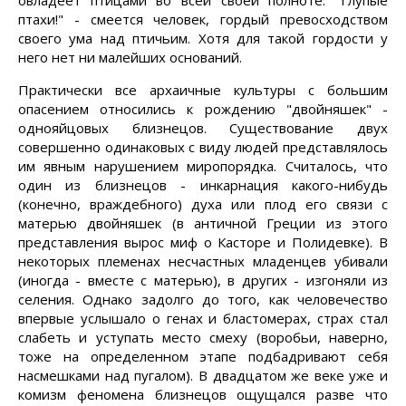
овладеет птицами во всей своей полноте. "Глупые
птахи!" - смеется человек, гордый превосходством
своего ума над птичьим. Хотя для такой гордости у
него нет ни малейших оснований.
Практически все архаичные культуры с большим
опасением относились к рождению "двойняшек" -
однояйцовых близнецов. Существование двух
совершенно одинаковых с виду людей представлялось
им явным нарушением миропорядка. Считалось, что
один из близнецов - инкарнация какого-нибудь
(конечно, враждебного) духа или плод его связи с
матерью двойняшек (в античной Греции из этого
представления вырос миф о Касторе и Полидевке). В
некоторых племенах несчастных младенцев убивали
(иногда - вместе с матерью), в других - изгоняли из
селения. Однако задолго до того, как человечество
впервые услышало о генах и бластомерах, страх стал
слабеть и уступать место смеху (воробьи, наверно,
тоже на определенном этапе подбадривают себя
насмешками над пугалом). В двадцатом же веке уже и
комизм феномена близнецов ощущался разве что