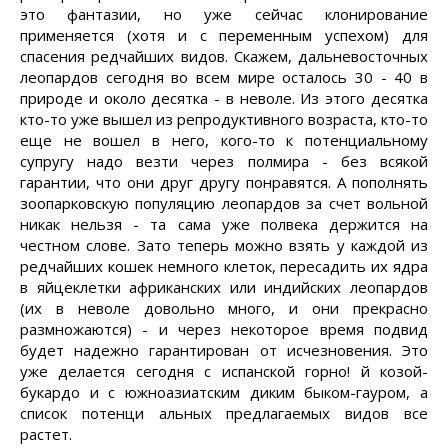
это фантазии, но уже сейчас клонирование
применяется (хотя и с переменным успехом) для
спасения редчайших видов. Скажем, дальневосточных
леопардов сегодня во всем мире осталось 30 - 40 в
природе и около десятка - в неволе. Из этого десятка
кто-то уже вышел из репродуктивного возраста, кто-то
еще не вошел в него, кого-то к потенциальному
супругу надо везти через полмира - без всякой
гарантии, что они друг другу понравятся. А пополнять
зоопарковскую популяцию леопардов за счет вольной
никак нельзя - та сама уже полвека держится на
честном слове. Зато теперь можно взять у каждой из
редчайших кошек немного клеток, пересадить их ядра
в яйцеклетки африканских или индийских леопардов
(их в неволе довольно много, и они прекрасно
размножаются) - и через некоторое время подвид
будет надежно гарантирован от исчезновения. Это
уже делается сегодня с испанской горно! й козой-
букардо и с южноазиатским диким быком-гауром, а
список потенци альных предлагаемых видов все
растет.