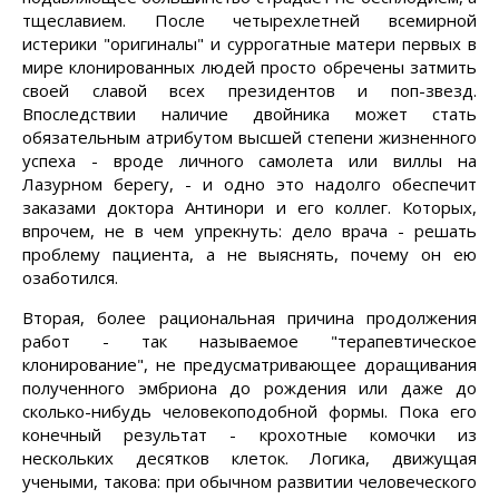
тщеславием. После четырехлетней всемирной
истерики "оригиналы" и суррогатные матери первых в
мире клонированных людей просто обречены затмить
своей славой всех президентов и поп-звезд.
Впоследствии наличие двойника может стать
обязательным атрибутом высшей степени жизненного
успеха - вроде личного самолета или виллы на
Лазурном берегу, - и одно это надолго обеспечит
заказами доктора Антинори и его коллег. Которых,
впрочем, не в чем упрекнуть: дело врача - решать
проблему пациента, а не выяснять, почему он ею
озаботился.
Вторая, более рациональная причина продолжения
работ - так называемое "терапевтическое
клонирование", не предусматривающее доращивания
полученного эмбриона до рождения или даже до
сколько-нибудь человекоподобной формы. Пока его
конечный результат - крохотные комочки из
нескольких десятков клеток. Логика, движущая
учеными, такова: при обычном развитии человеческого