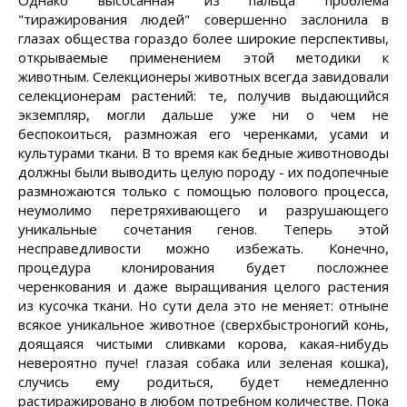
Однако высосанная из пальца проблема
"тиражирования людей" совершенно заслонила в
глазах общества гораздо более широкие перспективы,
открываемые применением этой методики к
животным. Селекционеры животных всегда завидовали
селекционерам растений: те, получив выдающийся
экземпляр, могли дальше уже ни о чем не
беспокоиться, размножая его черенками, усами и
культурами ткани. В то время как бедные животноводы
должны были выводить целую породу - их подопечные
размножаются только с помощью полового процесса,
неумолимо перетряхивающего и разрушающего
уникальные сочетания генов. Теперь этой
несправедливости можно избежать. Конечно,
процедура клонирования будет посложнее
черенкования и даже выращивания целого растения
из кусочка ткани. Но сути дела это не меняет: отныне
всякое уникальное животное (сверхбыстроногий конь,
доящаяся чистыми сливками корова, какая-нибудь
невероятно пуче! глазая собака или зеленая кошка),
случись ему родиться, будет немедленно
растиражировано в любом потребном количестве. Пока