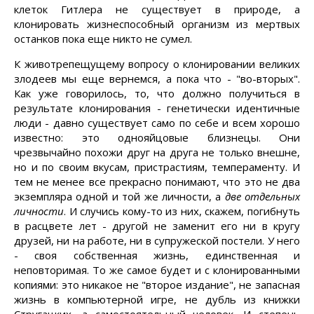
клеток Гитлера не существует в природе, а
клонировать жизнеспособный организм из мертвых
останков пока еще никто не сумел.
К животрепещущему вопросу о клонировании великих
злодеев мы еще вернемся, а пока что - "во-вторых".
Как уже говорилось, то, что должно получиться в
результате клонирования - генетически идентичные
люди - давно существует само по себе и всем хорошо
известно: это однояйцовые близнецы. Они
чрезвычайно похожи друг на друга не только внешне,
но и по своим вкусам, пристрастиям, темпераменту. И
тем не менее все прекрасно понимают, что это не два
экземпляра одной и той же личности, а
две отдельных
личности
. И случись кому-то из них, скажем, погибнуть
в расцвете лет - другой не заменит его ни в кругу
друзей, ни на работе, ни в супружеской постели. У него
- своя собственная жизнь, единственная и
неповторимая. То же самое будет и с клонированными
копиями: это никакое не "второе издание", не запасная
жизнь в компьютерной игре, не дубль из книжки