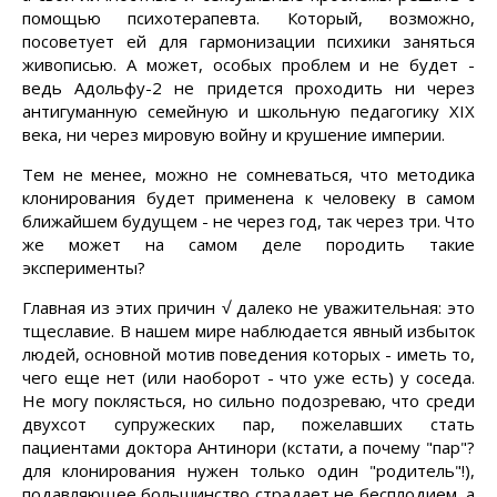
помощью психотерапевта. Который, возможно,
посоветует ей для гармонизации психики заняться
живописью. А может, особых проблем и не будет -
ведь Адольфу-2 не придется проходить ни через
антигуманную семейную и школьную педагогику XIX
века, ни через мировую войну и крушение империи.
Тем не менее, можно не сомневаться, что методика
клонирования будет применена к человеку в самом
ближайшем будущем - не через год, так через три. Что
же может на самом деле породить такие
эксперименты?
Главная из этих причин √ далеко не уважительная: это
тщеславие. В нашем мире наблюдается явный избыток
людей, основной мотив поведения которых - иметь то,
чего еще нет (или наоборот - что уже есть) у соседа.
Не могу поклясться, но сильно подозреваю, что среди
двухсот супружеских пар, пожелавших стать
пациентами доктора Антинори (кстати, а почему "пар"?
для клонирования нужен только один "родитель"!),
подавляющее большинство страдает не бесплодием, а