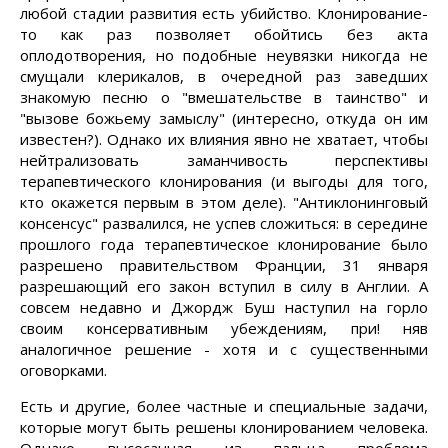
любой стадии развития есть убийство. Клонирование-
то как раз позволяет обойтись без акта
оплодотворения, но подобные неувязки никогда не
смущали клерикалов, в очередной раз заведших
знакомую песню о "вмешательстве в таинство" и
"вызове божьему замыслу" (интересно, откуда он им
известен?). Однако их влияния явно не хватает, чтобы
нейтрализовать заманчивость перспективы
терапевтического клонирования (и выгоды для того,
кто окажется первым в этом деле). "Антиклонинговый
консенсус" развалился, не успев сложиться: в середине
прошлого года терапевтическое клонирование было
разрешено правительством Франции, 31 января
разрешающий его закон вступил в силу в Англии. А
совсем недавно и Джордж Буш наступил на горло
своим консервативным убеждениям, при! няв
аналогичное решение - хотя и с существенными
оговорками.
Есть и другие, более частные и специальные задачи,
которые могут быть решены клонированием человека.