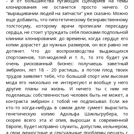
- и от большинства пугающих сценариев на темы
клонирования не останется просто ничего. О
"выращивании людей на запчасти" уже сказано. Можно
еще добавить, что гипотетическому безнравственному
толстосуму, которому врачи прописали пересадку
сердца, не стоит утруждать себя поисками подпольной
клиники клонирования: до времени, когда сердце его
копии дорастет до нужных размеров, он все равно не
дотянет. Что до воспроизводства выдающихся
спортсменов, топ-моделей и т. п., то это будет уж
очень рискованный бизнес: получаешь заветный
эмбрион, лет 18 - 20 растишь, а потом плод твоих
трудов заявляет тебе, что большой спорт или высокая
мода его нисколько не интересуют и вообще у него
другие планы на жизнь. И ничего ты с ним не
поделаешь: собственностью человек быть не может, а
контракта эмбрион с тобой не подписывал. Если же
кто-то когда-нибудь в самом деле сумеет вырастить
генетическую копию Адольфа Шикльгрубера, то
скорее всего эта к! опия, выросши в современной
Европе, будет исправно служить, допустим, кельнером,
а свои личностные и сексуальные проблемы решать с