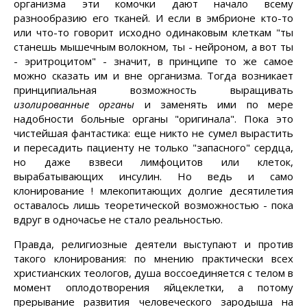
организма эти комочки дают начало всему
разнообразию его тканей. И если в эмбрионе кто-то
или что-то говорит исходно одинаковым клеткам "ты
станешь мышечным волокном, ты - нейроном, а вот ты
- эритроцитом" - значит, в принципе то же самое
можно сказать им и вне организма. Тогда возникает
принципиальная возможность выращивать
изолированные органы
и заменять ими по мере
надобности больные органы "оригинала". Пока это
чистейшая фантастика: еще никто не сумел вырастить
и пересадить пациенту не только "запасного" сердца,
но даже взвеси лимфоцитов или клеток,
вырабатывающих инсулин. Но ведь и само
клонирование ! млекопитающих долгие десятилетия
оставалось лишь теоретической возможностью - пока
вдруг в одночасье не стало реальностью.
Правда, религиозные деятели выступают и против
такого клонирования: по мнению практически всех
христианских теологов, душа воссоединяется с телом в
момент оплодотворения яйцеклетки, а потому
прерывание развития человеческого зародыша на