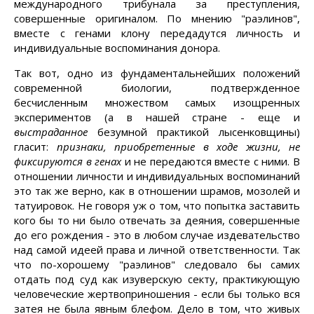
международного трибунала за преступления,
совершенные оригиналом. По мнению "раэлинов",
вместе с генами клону передадутся личность и
индивидуальные воспоминания донора.
Так вот, одно из фундаментальнейших положений
современной биологии, подтвержденное
бесчисленным множеством самых изощренных
экспериментов (а в нашей стране - еще и
выстраданное
безумной практикой лысенковщины)
гласит:
признаки, приобретенные в ходе жизни, не
фиксируются в генах
и не передаются вместе с ними. В
отношении личности и индивидуальных воспоминаний
это так же верно, как в отношении шрамов, мозолей и
татуировок. Не говоря уж о том, что попытка заставить
кого бы то ни было отвечать за деяния, совершенные
до его рождения - это в любом случае издевательство
над самой идеей права и личной ответственности. Так
что по-хорошему "раэлинов" следовало бы самих
отдать под суд как изуверскую секту, практикующую
человеческие жертвоприношения - если бы только вся
затея не была явным блефом. Дело в том, что живых