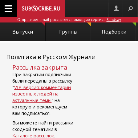
Отправляет email-рассылки с помощью сервиса
Sendsay
Выпуски
Группы
Подборки
Политика в Русском Журнале
Рассылка закрыта
При закрытии подписчики
были переданы в рассылку
"
VIP-версия: комментарии
известных людей на
актуальные темы
" на
которую и рекомендуем
вам подписаться.
Вы можете найти рассылки
сходной тематики в
Каталоге рассылок
.