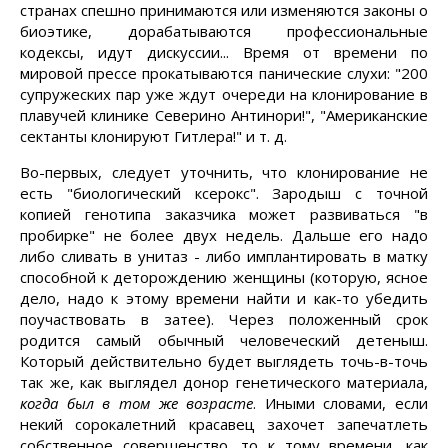
странах спешно принимаются или изменяются законы о
биоэтике, дорабатываются профессиональные
кодексы, идут дискуссии... Время от времени по
мировой прессе прокатываются панические слухи: "200
супружеских пар уже ждут очереди на клонирование в
плавучей клинике Северино Антинори!", "Американские
сектанты клонируют Гитлера!" и т. д.
Во-первых, следует уточнить, что клонирование не
есть "биологический ксерокс". Зародыш с точной
копией генотипа заказчика может развиваться "в
пробирке" не более двух недель. Дальше его надо
либо сливать в унитаз - либо имплантировать в матку
способной к деторождению женщины (которую, ясное
дело, надо к этому времени найти и как-то убедить
поучаствовать в затее). Через положенный срок
родится самый обычный человеческий детеныш.
Который действительно будет выглядеть точь-в-точь
так же, как выглядел донор генетического материала,
когда был в том же возрасте
. Иными словами, если
некий сорокалетний красавец захочет запечатлеть
собственное совершенство, то к тому времени, как