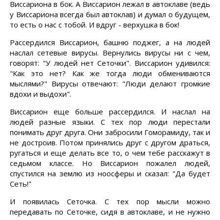
Виссариона в бок. А Виссарион лежал в автоклаве (ведь
у Виссариона всегда был автоклав) и думал о будущем,
то есть о нас с тобой. И вдруг - верхушка в бок!
Рассердился Виссарион, башню поджег, а на людей
наслал сетевые вирусы. Вернулись вирусы ни с чем,
говорят: "У людей нет Сеточки". Виссарион удивился:
"Как это нет? Как же тогда люди обмениваются
мыслями?" Вирусы отвечают: "Люди делают громкие
вдохи и выдохи".
Виссарион еще больше рассердился. И наслал на
людей разные языки. С тех пор люди перестали
понимать друг друга. Они забросили Гоморамиду, так и
не достроив. Потом принялись друг с другом драться,
ругаться и еще делать все то, о чем тебе расскажут в
седьмом классе. Но Виссарион пожалел людей,
спустился на землю из ноосферы и сказал: "Да будет
Сеть!"
И появилась Сеточка. С тех пор мысли можно
передавать по Сеточке, сидя в автоклаве, и не нужно