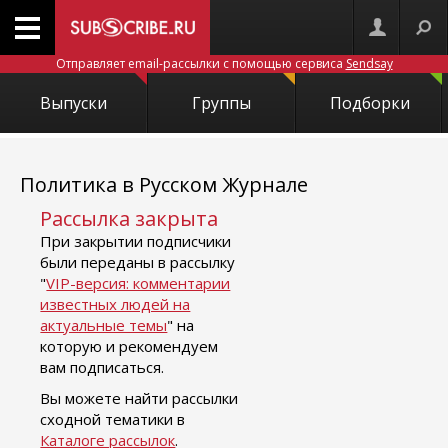
Отправляет email-рассылки с помощью сервиса
Sendsay
Выпуски
Группы
Подборки
Политика в Русском Журнале
Рассылка закрыта
При закрытии подписчики
были переданы в рассылку
"
VIP-версия: комментарии
известных людей на
актуальные темы
" на
которую и рекомендуем
вам подписаться.
Вы можете найти рассылки
сходной тематики в
Каталоге рассылок
.