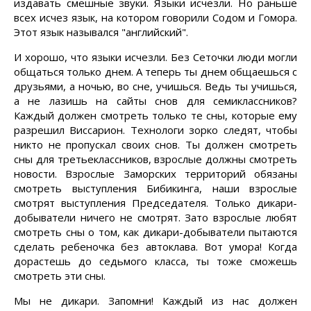
издавать смешные звуки. Языки исчезли. Но раньше
всех исчез язык, на котором говорили Содом и Гомора.
Этот язык назывался "английский".
И хорошо, что языки исчезли. Без Сеточки люди могли
общаться только днем. А теперь ты днем общаешься с
друзьями, а ночью, во сне, учишься. Ведь ты учишься,
а не лазишь на сайты снов для семиклассников?
Каждый должен смотреть только те сны, которые ему
разрешил Виссарион. Технологи зорко следят, чтобы
никто не пропускал своих снов. Ты должен смотреть
сны для третьеклассников, взрослые должны смотреть
новости. Взрослые Заморских территорий обязаны
смотреть выступления Бибикинга, наши взрослые
смотрят выступления Председателя. Только дикари-
добыватели ничего не смотрят. Зато взрослые любят
смотреть сны о том, как дикари-добыватели пытаются
сделать ребеночка без автоклава. Вот умора! Когда
дорастешь до седьмого класса, ты тоже сможешь
смотреть эти сны.
Мы не дикари. Запомни! Каждый из нас должен