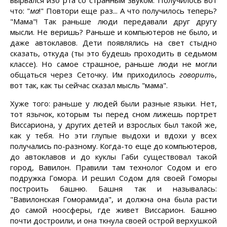
вырвался изо рта со странным звуком. Получилось вот
что: "
ма
!" Повтори еще раз... А что получилось теперь?
"Мама"! Так раньше люди передавали друг другу
мысли. Не веришь? Раньше и компьютеров не было, и
даже автоклавов. Дети появлялись на свет стыдно
сказать, откуда (ты это будешь проходить в седьмом
классе). Но самое страшное, раньше люди не могли
общаться через Сеточку. Им приходилось
говорить
,
вот так, как ты сейчас сказал мысль "мама".
Хуже того: раньше у людей были разные языки. Нет,
тот язычок, которым ты перед сном лижешь портрет
Виссариона, у других детей и взрослых был такой же,
как у тебя. Но эти глупые выдохи и вдохи у всех
получались по-разному. Когда-то еще до компьютеров,
до автоклавов и до куклы Габи существовал такой
город, Вавилон. Правили там технолог Содом и его
подружка Гомора. И решил Содом для своей Гоморы
построить башню. Башня так и называлась:
"Вавилонская Гоморамида", и должна она была расти
до самой ноосферы, где живет Виссарион. Башню
почти достроили, и она ткнула своей острой верхушкой