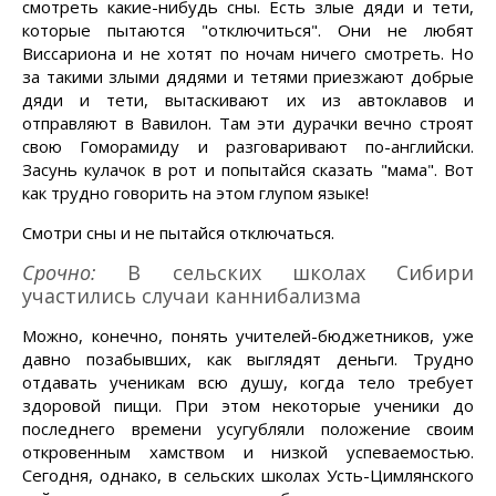
смотреть какие-нибудь сны. Есть злые дяди и тети,
которые пытаются "отключиться". Они не любят
Виссариона и не хотят по ночам ничего смотреть. Но
за такими злыми дядями и тетями приезжают добрые
дяди и тети, вытаскивают их из автоклавов и
отправляют в Вавилон. Там эти дурачки вечно строят
свою Гоморамиду и разговаривают по-английски.
Засунь кулачок в рот и попытайся сказать "мама". Вот
как трудно говорить на этом глупом языке!
Смотри сны и не пытайся отключаться.
Срочно:
В сельских школах Сибири
участились случаи каннибализма
Можно, конечно, понять учителей-бюджетников, уже
давно позабывших, как выглядят деньги. Трудно
отдавать ученикам всю душу, когда тело требует
здоровой пищи. При этом некоторые ученики до
последнего времени усугубляли положение своим
откровенным хамством и низкой успеваемостью.
Сегодня, однако, в сельских школах Усть-Цимлянского