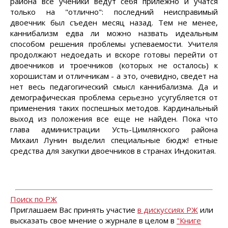
района все ученики ведут себя прилежно и учатся
только на "отлично": последний неисправимый
двоечник был съеден месяц назад. Тем не менее,
каннибализм едва ли можно назвать идеальным
способом решения проблемы успеваемости. Учителя
продолжают недоедать и вскоре готовы перейти от
двоечников и троечников (которых не осталось) к
хорошистам и отличникам - а это, очевидно, сведет на
нет весь педагогический смысл каннибализма. Да и
демографическая проблема серьезно усугубляется от
применения таких поспешных методов. Кардинальный
выход из положения все еще не найден. Пока что
глава администрации Усть-Цимлянского района
Михаил Лунин выделил специальные бюдж! етные
средства для закупки двоечников в странах Индокитая.
Поиск по РЖ
Приглашаем Вас принять участие
в дискуссиях РЖ
или
высказать свое мнение о журнале в целом в
"Книге