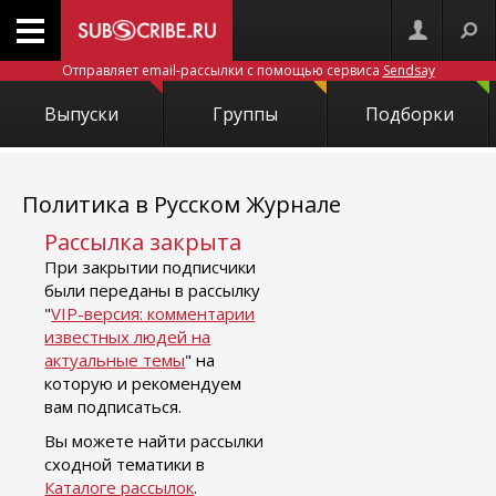
Отправляет email-рассылки с помощью сервиса
Sendsay
Выпуски
Группы
Подборки
Политика в Русском Журнале
Рассылка закрыта
При закрытии подписчики
были переданы в рассылку
"
VIP-версия: комментарии
известных людей на
актуальные темы
" на
которую и рекомендуем
вам подписаться.
Вы можете найти рассылки
сходной тематики в
Каталоге рассылок
.