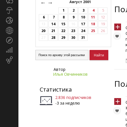
Общество
←
→
СМИ
Август 2001
По
Прогноз
1
2
3
4
5
погоды
6
7
8
9
10
11
12
Спорт
13
14
15
16
17
18
19
Страны
20
21
22
23
24
25
26
и
27
28
29
30
31
Туризм
регионы
Экономика
и
Email-
финансы
маркетинг
Автор
Илья Овчинников
По
Статистика
2.836 подписчиков
-3 за неделю