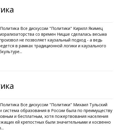
тика
. Политика Все дискуссии "Политики" Кирилл Якимец
 морализаторства со времен Ницше сделалась весьма
роизвол не позволяет каузальный подход - а ведь
ведется в рамках традиционной логики и каузального
культуре...
тика
. Политика Все дискуссии "Политики" Михаил Тульский
ки система образования в России была по преимуществу
рковным и бесплатным, хотя пожертвования населения
лежащих ей крепостных были значительными и косвенно
..