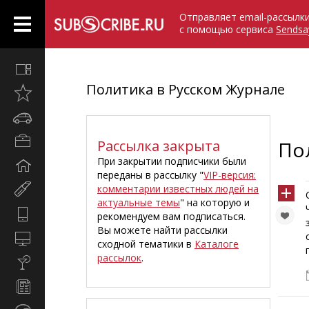
Отправляет email-рассылк
с помощью сервиса
Sendsa
Все
вместе
Политика в Русском Журнале
Открыто
недавно
Автомобили
Бизнес
Рассылка закрыта
По
и
При закрытии подписчики были
Дом
карьера
переданы в рассылку "
VIP-версия:
и
комментарии известных людей на
Мир
семья
актуальные темы
" на которую и
женщины
Hi-
рекомендуем вам подписаться.
Tech
Вы можете найти рассылки
Компьютеры
сходной тематики в
Каталоге
и
рассылок
.
Культура,
интернет
стиль
Новости
жизни
и