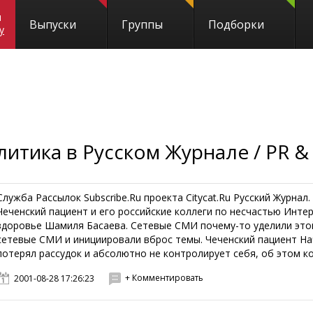
и
Выпуски
Группы
Подборки
y
литика в Русском Журнале / PR 
Служба Рассылок Subscribe.Ru проекта Citycat.Ru Русский Журна
Чеченский пациент и его российские коллеги по несчастью Интер
здоровье Шамиля Басаева. Сетевые СМИ почему-то уделили этой
сетевые СМИ и инициировали вброс темы. Чеченский пациент На
потерял рассудок и абсолютно не контролирует себя, об этом ко
+ Комментировать
2001-08-28 17:26:23