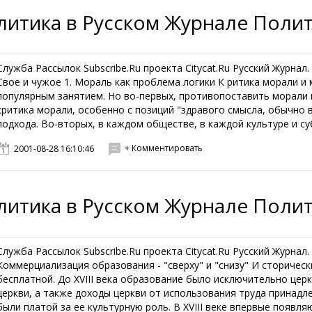
литика в Русском Журнале Поли
Служба Рассылок Subscribe.Ru проекта Citycat.Ru Русский Журнал
Свое и чужое 1. Мораль как проблема логики К ритика морали и
популярным занятием. Но во-первых, противопоставить морали п
критика морали, особенно с позиций "здравого смысла, обычно 
подхода. Во-вторых, в каждом обществе, в каждой культуре и суб
+ Комментировать
2001-08-28 16:10:46
литика в Русском Журнале Поли
Служба Рассылок Subscribe.Ru проекта Citycat.Ru Русский Журнал
Коммерциализация образования - "сверху" и "снизу" И сторичес
бесплатной. До XVIII века образование было исключительно це
церкви, а также доходы церкви от использования труда принад
были платой за ее культурную роль. В XVIII веке впервые появляю.