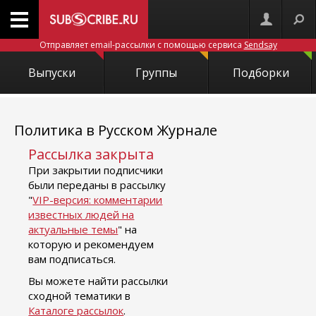
Отправляет email-рассылки с помощью сервиса
Sendsay
Выпуски
Группы
Подборки
Политика в Русском Журнале
Рассылка закрыта
При закрытии подписчики
были переданы в рассылку
"
VIP-версия: комментарии
известных людей на
актуальные темы
" на
которую и рекомендуем
вам подписаться.
Вы можете найти рассылки
сходной тематики в
Каталоге рассылок
.