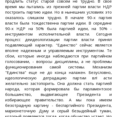
продлить статус старой совсем не трудно. В свое
время мы пытались из прежней партии власти НДР
построить партию идеи. Но в нынешних условиях это
оказалось слишком трудно. В начале 90-х партия
власти была тождественна партии идеи. В середине
90-х НДР на 50% была партией идеи, на 50% -
инструментом исполнительной власти. Сегодня
процесс деидеологизации партии власти принял
подавляющий характер. "Единство" сейчас является
вполне надежным и управляемым инструментом. Те
сбои, которые иногда наблюдаются при партийном
голосовании, - вопросы дисциплины, а не проблемы
функционирования самой системы. Механизм
"Единства" еще не до конца налажен. Безусловно,
идеологическую деградацию партии вл! асти
желательно застопорить. Она должна стать партией
народа, которая формировала бы парламентское
большинство, выдвигающее Президента и
избирающее правительство. А мы пока имеем
безотрадную картину - беспартийного Президента,
марионеточную Думу и серый безыдейный туман,
который появляется тогда, когда общество устает. Но