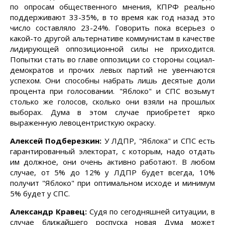
по опросам общественного мнения, КПРФ реально
поддерживают 33-35%, в то время как год назад это
число составляло 23-24%. Говорить пока всерьез о
какой-то другой альтернативе коммунистам в качестве
лидирующей оппозиционной силы не приходится.
Попытки стать во главе оппозиции со стороны социал-
демократов и прочих левых партий не увенчаются
успехом. Они способны набрать лишь десятые доли
процента при голосовании. "Яблоко" и СПС возьмут
столько же голосов, сколько они взяли на прошлых
выборах. Дума в этом случае приобретет ярко
выраженную левоцентристкую окраску.
Алексей Подберезкин:
У ЛДПР, "Яблока" и СПС есть
гарантированный электорат, с которым, надо отдать
им должное, они очень активно работают. В любом
случае, от 5% до 12% у ЛДПР будет всегда, 10%
получит "Яблоко" при оптимальном исходе и минимум
5% будет у СПС.
Александр Кравец:
Cудя по сегодняшней ситуации, в
случае ближайшего роспуска новая Дума может