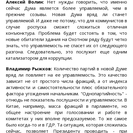
Алексей Волин:
Нет нужды говорить, что именно
сейчас Дума является более управляемой, чем в
прежние созывы. Новая Дума вряд ли станет
управляемой. И даже не потому, что для коммунистов в
случае роспуска сможет сложиться отличная
конъюнктура. Проблема будет состоять в том, что
новые обитатели здания на Охотном ряду будут четко
знать, что управляемость не спасет их от следующего
разгона. Следовательно, это послужит еще одним
катализатором для коррупции.
Владимир Рыжков:
Количество партий в новой Думе
вряд ли повлияет на ее управляемость. Это качество
зависит не от простого числа фракций, а от индекса
активности и самостоятельности плюс обязательного
фактора угождения начальникам. "Однопартийность" -
отнюдь не показатель послушности и управляемости. В
Китае, например, масса фракций в парламенте, но
общее настроение при голосовании и работе в
комитетах у них вполне предсказуемое. То же самое
было когда-то и в ГДР. Та ситуация, которая сложилась
сейчас, позволяет Президенту проводить - при