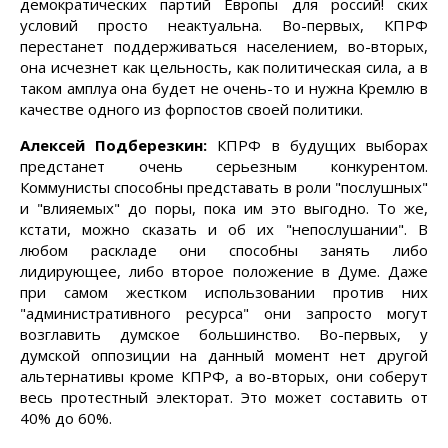
демократических партий Европы для россий! ских
условий просто неактуальна. Во-первых, КПРФ
перестанет поддерживаться населением, во-вторых,
она исчезнет как цельность, как политическая сила, а в
таком амплуа она будет не очень-то и нужна Кремлю в
качестве одного из форпостов своей политики.
Алексей Подберезкин:
КПРФ в будущих выборах
предстанет очень серьезным конкурентом.
Коммунисты способны представать в роли "послушных"
и "влияемых" до поры, пока им это выгодно. То же,
кстати, можно сказать и об их "непослушании". В
любом раскладе они способны занять либо
лидирующее, либо второе положение в Думе. Даже
при самом жестком использовании против них
"административного ресурса" они запросто могут
возглавить думское большинство. Во-первых, у
думской оппозиции на данный момент нет другой
альтернативы кроме КПРФ, а во-вторых, они соберут
весь протестный электорат. Это может составить от
40% до 60%.