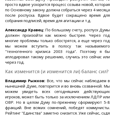
просто вдвое ускорится процесс созыва новой, которая
по Основному закону должна собраться через 4 месяца
после роспуска. Вдвое будет сокращено время для
собрания подписей, время для агитации и т.д.
Александр Кравец:
По большому счету, роспуск Думы
должен произойти как можно быстрее. Через год
многие проблемы только обострятся, а еще через год
мы можем вступить в полосу так называемого
"техногенного кризиса 2003 года". Поэтому я бы
аплодировал такому решению, случись это сейчас или
через год.
Как изменится (и изменится ли) баланс сил?
Владимир Рыжков:
Все, что мы сейчас наблюдаем в
нынешней Думе, повторится и во вновь созванной. Мы
можем увидеть всех сегодняшних действующих
игроков, может быть только за исключением ЛДПР или
ОВР. Но в целом Думу по-прежнему сформируют 5-8
фракций. Вне всяких сомнений, победят коммунисты.
Рейтинг "Единства" заметно снизится. Уже сейчас, судя