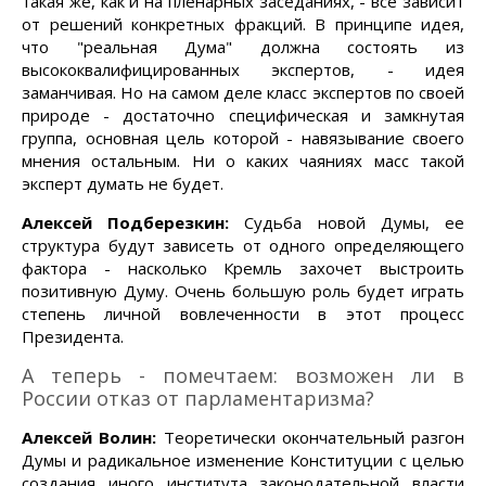
такая же, как и на пленарных заседаниях, - все зависит
от решений конкретных фракций. В принципе идея,
что "реальная Дума" должна состоять из
высококвалифицированных экспертов, - идея
заманчивая. Но на самом деле класс экспертов по своей
природе - достаточно специфическая и замкнутая
группа, основная цель которой - навязывание своего
мнения остальным. Ни о каких чаяниях масс такой
эксперт думать не будет.
Алексей Подберезкин:
Судьба новой Думы, ее
структура будут зависеть от одного определяющего
фактора - насколько Кремль захочет выстроить
позитивную Думу. Очень большую роль будет играть
степень личной вовлеченности в этот процесс
Президента.
А теперь - помечтаем: возможен ли в
России отказ от парламентаризма?
Алексей Волин:
Теоретически окончательный разгон
Думы и радикальное изменение Конституции с целью
создания иного института законодательной власти