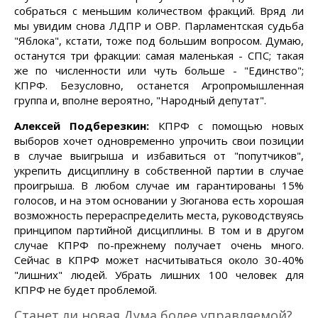
собраться с меньшим количеством фракций. Вряд ли
мы увидим снова ЛДПР и ОВР. Парламентская судьба
"Яблока", кстати, тоже под большим вопросом. Думаю,
останутся три фракции: самая маленькая - СПС; такая
же по численности или чуть больше - "Единство";
КПРФ. Безусловно, останется Агропромышленная
группа и, вполне вероятно, "Народный депутат".
Алексей Подберезкин:
КПРФ с помощью новых
выборов хочет одновременно упрочить свои позиции
в случае выигрыша и избавиться от "попутчиков",
укрепить дисциплину в собственной партии в случае
проигрыша. В любом случае им гарантированы 15%
голосов, и на этом основании у Зюганова есть хорошая
возможность перераспределить места, руководствуясь
принципом партийной дисциплины. В том и в другом
случае КПРФ по-прежнему получает очень много.
Сейчас в КПРФ может насчитываться около 30-40%
"лишних" людей. Убрать лишних 100 человек для
КПРФ не будет проблемой.
Станет ли новая Дума более управляемой?