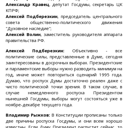
Александр Кравец
, депутат Госдумы, секретарь ЦК
КПРФ;
Алексей Подберезкин
, председатель центрального
совета общественно-политического движения
"Духовное наследие";
Алексей Волин
, заместитель руководителя аппарата
правительства РФ.
Алексей Подберезкин:
Объективно - все
политические силы, представленные в Думе, сегодня
заинтересованы в досрочных выборах. Президентские
и парламентские выборы нужно разводить минимум на
год, иначе может повториться сценарий 1995 года.
Думаю, что роспуск Думы достаточно реален даже с
чисто политической точки зрения. В таком случае, в
случае немедленного роспуска Президентом
нынешней Госдумы, выборы могут состояться уже в
ноябре-декабре текущего года.
Владимир Рыжков:
В Конституции прописаны только
две причины роспуска Госдумы, и они всем хорошо
известны. Если Думу Президент распустит сейчас, то