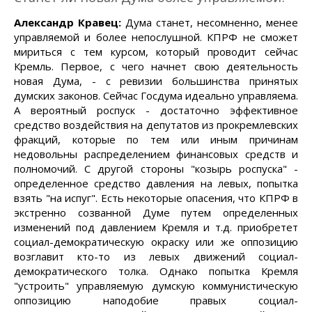
Александр Кравец:
Дума станет, несомненно, менее
управляемой и более непослушной. КПРФ не сможет
мириться с тем курсом, который проводит сейчас
Кремль. Первое, с чего начнет свою деятельность
новая Дума, - с ревизии большинства принятых
думских законов. Сейчас Госдума идеально управляема.
А вероятный роспуск - достаточно эффективное
средство воздействия на депутатов из прокремлевских
фракций, которые по тем или иным причинам
недовольны распределением финансовых средств и
полномочий. С другой стороны "козырь роспуска" -
определенное средство давления на левых, попытка
взять "на испуг". Есть некоторые опасения, что КПРФ в
экстренно созванной Думе путем определенных
изменений под давлением Кремля и т.д. приобретет
социал-демократическую окраску или же оппозицию
возглавит кто-то из левых движений социал-
демократического толка. Однако попытка Кремля
"устроить" управляемую думскую коммунистическую
оппозицию наподобие правых социал-