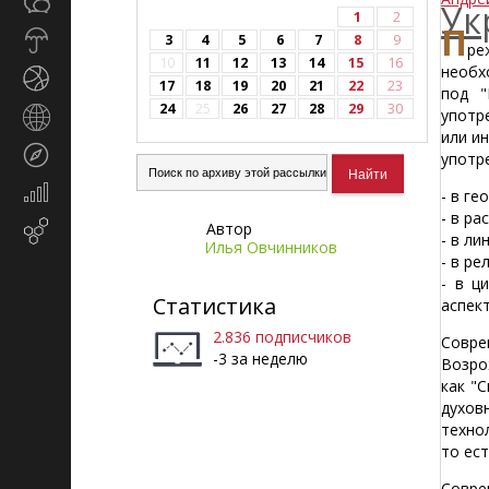
Общество
СМИ
Ук
1
2
П
Прогноз
3
4
5
6
7
8
9
ре
погоды
10
11
12
13
14
15
16
необх
Спорт
17
18
19
20
21
22
23
под "
24
25
26
27
28
29
30
употр
Страны
или и
и
Туризм
употр
регионы
Экономика
- в ге
и
- в р
Автор
Email-
финансы
- в л
Илья Овчинников
маркетинг
- в р
- в ц
Статистика
аспек
2.836 подписчиков
Совре
-3 за неделю
Возро
как "
духов
техно
то ес
Совре