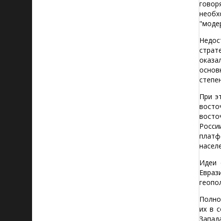
говор
необх
"моде
Недос
страт
оказа
основ
степе
При э
восто
восто
Росси
платф
насел
Идеи 
Евраз
геопо
Полно
их в 
Запад