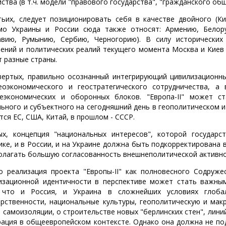
ства (в т.ч. модели "правового государства", "гражданского обще
тьих, следует позиционировать себя в качестве двойного (К
мо Украины и России сюда также относят: Армению, Белору
вию, Румынию, Сербию, Черногорию). В силу исторических
ений и политических реалий текущего момента Москва и Киев
т разные страны.
вертых, правильно осознанный интегрирующий цивилизационны
еоэкономического и геостратегического сотрудничества, 
еэкономических и оборонных блоков. "Европа-II" может ст
льного и субъектного на сегодняшний день в геополитическом
тся ЕС, США, Китай, в прошлом - СССР.
ых, концепция "национальных интересов", которой государс
ике, и в России, и на Украине должна быть подкорректирована 
олагать большую согласованность внешнеполитической активно
о реализация проекта "Европы-II" как полновесного Содруж
изационной идентичности в перспективе может стать важны
 что и Россия, и Украина в сложнейших условиях глоба
арственности, национальные культуры, геополитическую и мак
о самоизоляции, о строительстве новых "берлинских стен", лини
рация в общеевропейском контексте. Однако она должна не под