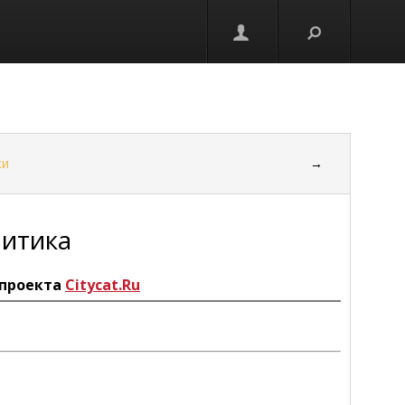
ки
→
литика
проекта
Citycat.Ru