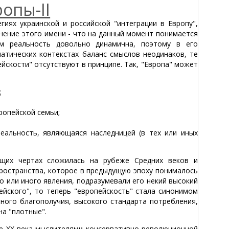
опы-II
гиях украинской и российской "интеграции в Европу",
нение этого имени - что на данный момент понимается
м реальность довольно динамична, поэтому в его
атических контекстах баланс смыслов неодинаков, те
йскости" отсутствуют в принципе. Так, "Европа" может
;
ропейской семьи;
;
реальность, являющаяся наследницей (в тех или иных
бщих чертах сложилась на рубеже Средних веков и
ространства, которое в предыдущую эпоху понималось
о или иного явления, подразумевали его некий высокий
ейского", то теперь "европейскость" стала синонимом
ного благополучия, высокого стандарта потребления,
на "плотные".
ле XX века мыслителями консервативно-революционной