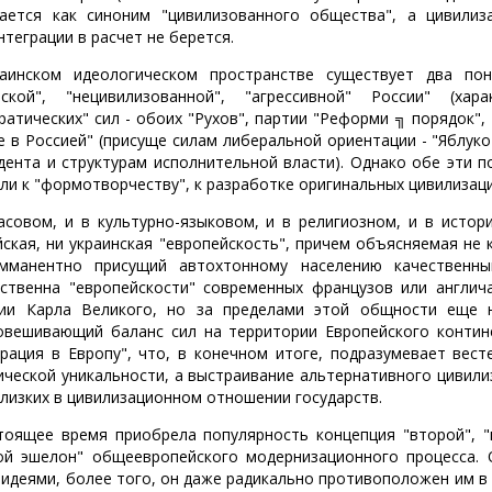
ается как синоним "цивилизованного общества", а цивили
нтеграции в расчет не берется.
аинском идеологическом пространстве существует два пон
тской", "нецивилизованной", "агрессивной" России" (ха
ратических" сил - обоих "Рухов", партии "Реформи ╗ порядок",
е в Россией" (присуще силам либеральной ориентации - "Яблуко
дента и структурам исполнительной власти). Однако обе эти 
оли к "формотворчеству", к разработке оригинальных цивилизац
асовом, и в культурно-языковом, и в религиозном, и в исто
йская, ни украинская "европейскость", причем объясняемая не 
мманентно присущий автохтонному населению качественны
ственна "европейскости" современных французов или англич
ии Карла Великого, но за пределами этой общности еще н
овешивающий баланс сил на территории Европейского контине
грация в Европу", что, в конечном итоге, подразумевает вес
ической уникальности, а выстраивание альтернативного цивили
близких в цивилизационном отношении государств.
тоящее время приобрела популярность концепция "второй", "
ой эшелон" общеевропейского модернизационного процесса. О
 идеями, более того, он даже радикально противоположен им в