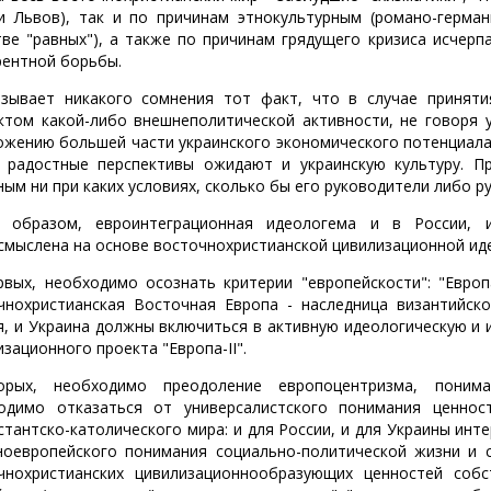
и Львов), так и по причинам этнокультурным (романо-герман
тве "равных"), а также по причинам грядущего кризиса исчер
рентной борьбы.
зывает никакого сомнения тот факт, что в случае принят
ктом какой-либо внешнеполитической активности, не говоря 
ожению большей части украинского экономического потенциала
 радостные перспективы ожидают и украинскую культуру. П
ным ни при каких условиях, сколько бы его руководители либо 
 образом, евроинтеграционная идеологема и в России,
смыслена на основе восточнохристианской цивилизационной ид
рвых, необходимо осознать критерии "европейскости": "Европ
чнохристианская Восточная Европа - наследница византийско
я, и Украина должны включиться в активную идеологическую и
зационного проекта "Европа-II".
орых, необходимо преодоление европоцентризма, понима
одимо отказаться от универсалистского понимания ценнос
стантско-католического мира: и для России, и для Украины инт
ноевропейского понимания социально-политической жизни и 
чнохристианских цивилизационнообразующих ценностей соб