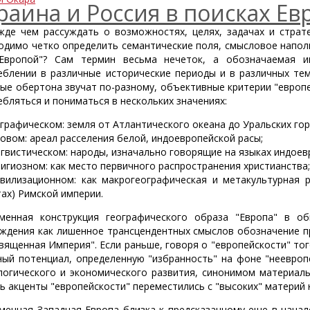
раина и Россия в поисках Евр
жде чем рассуждать о возможностях, целях, задачах и страте
одимо четко определить семантические поля, смысловое напол
Европой"? Сам термин весьма нечеток, а обозначаемая и
еблении в различные исторические периоды и в различных тем
ные обертона звучат по-разному, объективные критерии "европе
ебляться и пониматься в нескольких значениях:
ографическом: земля от Атлантического океана до Уральских гор
асовом: ареал расселения белой, индоевропейской расы;
ингвистическом: народы, изначально говорящие на языках индоев
елигиозном: как место первичного распространения христианства
ивилизационном: как макрогеографическая и метакультурная 
тах) Римской империи.
менная конструкция географического образа "Европа" в о
ждения как лишенное трансцендентных смыслов обозначение п
Священная Империя". Если раньше, говоря о "европейскости" тог
ный потенциал, определенную "избранность" на фоне "неевроп
логического и экономического развития, синонимом материаль
ть акценты "европейскости" переместились с "высоких" материй 
менная Западная Европа близка к предсказанному еще в нача