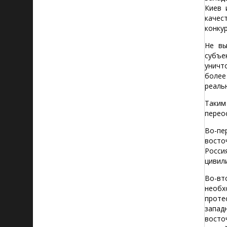
Киев 
качес
конку
Не вы
субъе
уничт
более
реаль
Таким
перео
Во-пе
восто
Росси
цивили
Во-вт
необх
проте
запад
восто