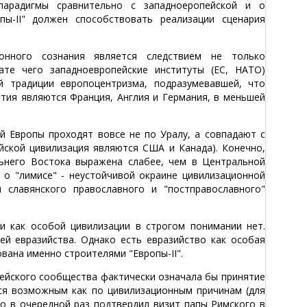
парадигмы сравнительно с западноеропейской и о
пы-II" должен способствовать реализации сценария
ионного сознания является следствием не только
ате чего западноевропейские институты (ЕС, НАТО)
й традиции европоцентризма, подразумевавшей, что
тия являются Франция, Англия и Германия, в меньшей
й Европы проходят вовсе не по Уралу, а совпадают с
йской цивилизация являются США и Канада). Конечно,
ьнего Востока выражена слабее, чем в Центральной
к о "лимисе" - неустойчивой окраине цивилизационной
 славянского православного и "постправославного"
и как особой цивилизации в строгом понимании нет.
ей евразийства. Однако есть евразийство как особая
вана именно строителями "Европы-II".
пейского сообщества фактически означала бы принятие
ется возможным как по цивилизационным причинам (для
то в очередной раз подтвердил визит папы Римского в