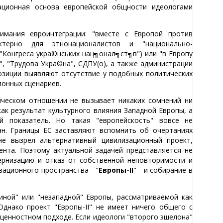
зационная основа европейской общности идеологами
имания евроинтеграции: "вместе с Европой против
рактерно для этнонационалистов и "национально-
 "Конгреса укра©нських нац╗онал╗ст╗в") или "в Европу
", "Трудова Укра©на", СДПУ(о), а также администрации
позиции выявляют отсутствие у подобных политических
ионных сценариев.
рическом отношении не вызывает никаких сомнений ни
как результат культурного влияния Западной Европы, а
й показатель. Но такая "европейскость" вовсе не
ан. Границы ЕС заставляют вспомнить об очертаниях
е вызрел альтернативный цивилизационный проект,
нта. Поэтому актуальной задачей представляется не
тернизацию и отказ от собственной неповторимости и
зационного пространства - "
Европы-II
" - и собирание в
иной" или "незападной" Европы, рассматриваемой как
днако проект "Европы-II" не имеет ничего общего с
 ценностном подходе. Если идеологи "второго эшелона"