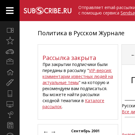
Отправляет email-рассылк
с помощью сервиса
Sendsa
Все
Политика в Русском Журнале
вместе
Открыто
недавно
Автомобили
Рассылка закрыта
Бизнес
При закрытии подписчики были
и
переданы в рассылку "
VIP-версия:
Дом
карьера
комментарии известных людей на
и
актуальные темы
" на которую и
Мир
семья
рекомендуем вам подписаться.
женщины
Hi-
Вы можете найти рассылки
Tech
сходной тематики в
Каталоге
Компьютеры
Русск
рассылок
.
и
Все д
Культура,
интернет
стиль
Новости
жизни
←
→
и
Сентябрь 2001
Андре