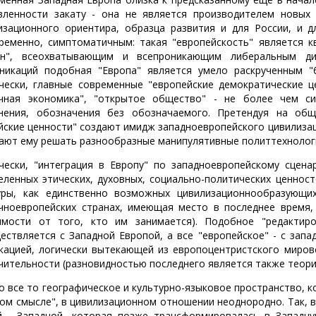
вленности закату - она не является производителем новых 
изационного ориентира, образца развития и для России, и д
ременно, симптоматичным: такая "европейскость" является к
н", всеохватывающим и всепроникающим либеральным ди
никаций подобная "Европа" является умело раскрученным 
чески, главные современные "европейские демократические це
чная экономика", "открытое общество" - не более чем си
нения, обозначения без обозначаемого. Претендуя на общ
йские ценности" создают имидж западноевропейского цивилиза
ают ему решать разнообразные манипулятивные политтехнологи
чески, "интеграция в Европу" по западноевропейскому сцена
еленных этических, духовных, социально-политических ценност
уры, как единственно возможных цивилизационнообразующи
чноевропейских странах, имеющая место в последнее время,
имости от того, кто им занимается). Подобное "редактир
ествляется с Западной Европой, а все "европейское" - с зап
кацией, логически вытекающей из европоцентристского миров
чительности (разновидностью последнего является также теори
о все то географическое и культурно-языковое пространство, 
ом смысле", в цивилизационном отношении неоднородно. Так, в
й - Западной, которая позже трансформировалась в Западную