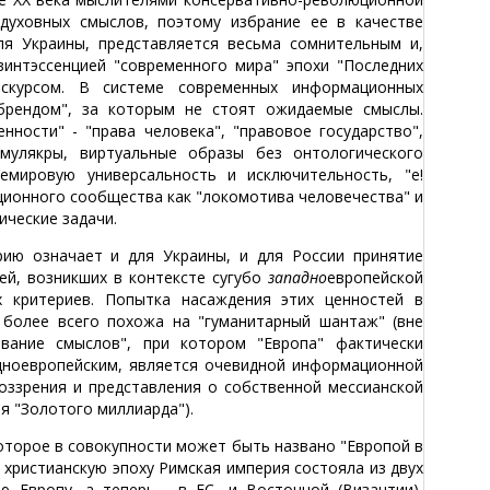
духовных смыслов, поэтому избрание ее в качестве
ля Украины, представляется весьма сомнительным и,
винтэссенцией "современного мира" эпохи "Последних
скурсом. В системе современных информационных
"брендом", за которым не стоят ожидаемые смыслы.
нности" - "права человека", "правовое государство",
мулякры, виртуальные образы без онтологического
емировую универсальность и исключительность, "е!
ционного сообщества как "локомотива человечества" и
ческие задачи.
рию означает и для Украины, и для России принятие
ей, возникших в контексте сугубо
западно
европейской
х критериев. Попытка насаждения этих ценностей в
 более всего похожа на "гуманитарный шантаж" (вне
ование смыслов", при котором "Европа" фактически
адноевропейским, является очевидной информационной
оззрения и представления о собственной мессианской
я "Золотого миллиарда").
которое в совокупности может быть названо "Европой в
 христианскую эпоху Римская империя состояла из двух
 Европу, а теперь - в ЕС, и Восточной (Византии),