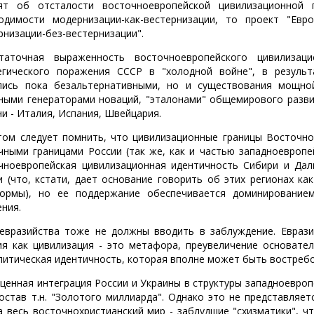
ят об отсталости восточноевропейской цивилизационной 
одимости модернизации-как-вестернизации, то проект "Евро
рнизации-без-вестернизации".
таточная выраженность восточноевропейского цивилизац
егического поражения СССР в "холодной войне", в результ
лись пока безальтернативными, но и существования мощно
ными генераторами новаций, "эталонами" общемирового разви
ни - Италия, Испания, Швейцария.
том следует помнить, что цивилизационные границы Восточно
чными границами России (так же, как и частью западноевропе
чноевропейская цивилизационная идентичность Сибири и Дал
и (что, кстати, дает основание говорить об этих регионах ка
ормы), но ее поддержание обеспечивается доминированием
ения.
евразийства тоже не должны вводить в заблуждение. Еврази
ия как цивилизация - это метафора, преувеличение основател
литическая идентичность, которая вполне может быть востребо
ценная интеграция России и Украины в структуры западноевро
состав т.н. "Золотого миллиарда". Однако это не представля
а весь восточнохристианский мир - заблудшие "схизматики", ч