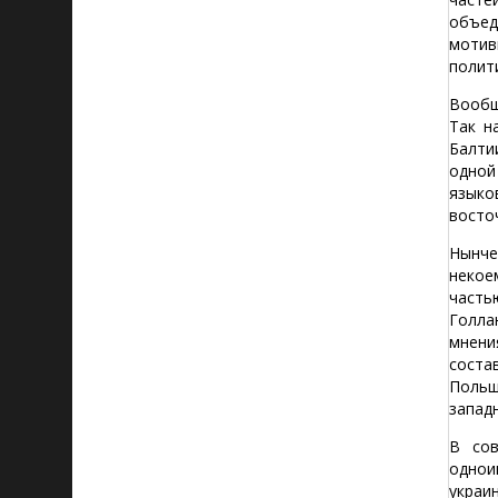
объед
мотив
полит
Вообщ
Так н
Балти
одной
языко
восто
Нынче
некое
часть
Голла
мнени
соста
Польш
запад
В сов
однои
украи