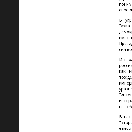
поним
еврои
В укр
"азиа
демок
вмест
Прези
сил в
И в р
росси
как и
тожде
импер
уравн
"инте
истор
него 
В нас
"втор
этими