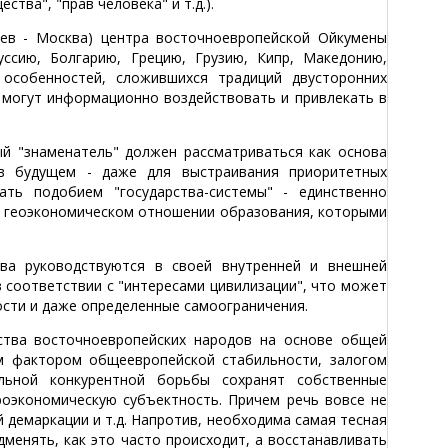
ства", "прав человека" и т.д.).
иев - Москва) центра восточноевропейской Ойкумены
ссию, Болгарию, Грецию, Грузию, Кипр, Македонию,
 особенностей, сложившихся традиций двусторонних
 могут информационно воздействовать и привлекать в
й "знаменатель" должен рассматриваться как основа
а в будущем - даже для выстраивания приоритетных
ать подобием "государства-системы" - единственно
 и геоэкономическом отношении образования, которыми
тва руководствуются в своей внутренней и внешней
в соответствии с "интересами цивилизации", что может
сти и даже определенные самоограничения.
ества восточноевропейских народов на основе общей
м фактором общеевропейской стабильности, залогом
льной конкурентной борьбы сохранят собственные
роэкономическую субъектность. Причем речь вовсе не
й демаркации и т.д. Напротив, необходима самая тесная
менять, как это часто происходит, а восстанавливать