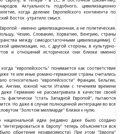
ародов. Актуальность подобного, цивилизационно
илетие, когда деление Европейского континента по
ский Восток -утратило смысл.
вропой - именно цивилизационная, а не политическая.
ольшу, Чехию, Словакию, Хорватию, Венгрию, страны
транства между самодостаточными цивилизациями). С
кой цивилизации, но, с другой стороны, в культурно-
тутов и отношений исторически они близки именно
когда "европейскость" понимается как соответствие
даже те или иные романо-германские страны считались
ало относительно "европейскости" Франции, Бельгии,
и, Англии, южной части Италии с течением времени
 даже Германию не рассматривала в качестве своей
сть фактически "стать Западной Европой", пытаются
чится. Но даже в случае полноценной интеграции во все
словутом "Золотом миллиарде" близки к нулю.
о национальной идеи (недавно даже было создано
 "интегрироваться в Европу" теперь объясняется вся
 было обретение независимости). При этом "Европа"