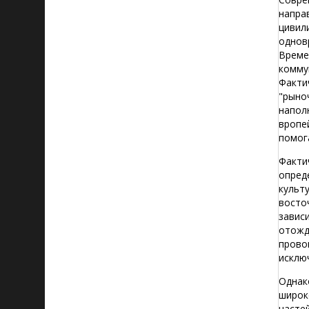
напра
цивил
однов
Време
комму
Факти
"рыно
напол
вропе
помог
Факти
опред
культ
восто
завис
отожд
прово
исклю
Однак
широк
часте