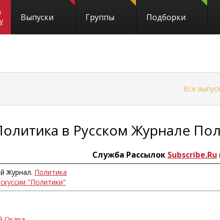
и
Выпуски
Группы
Подборки
y
←
Все выпус
Политика в Русском Журнале По
Служба Рассылок
Subscribe.Ru
ий Журнал.
Политика
искуссии "Политики"
й Окара