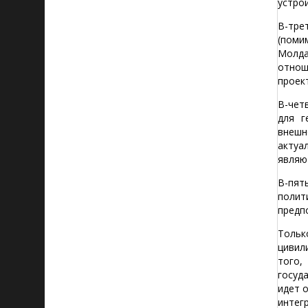
устрой
В-тре
(поми
Молда
отнош
проек
В-чет
для г
внешн
актуа
являю
В-пят
полит
предп
Тольк
цивил
того,
госуд
идет 
интег