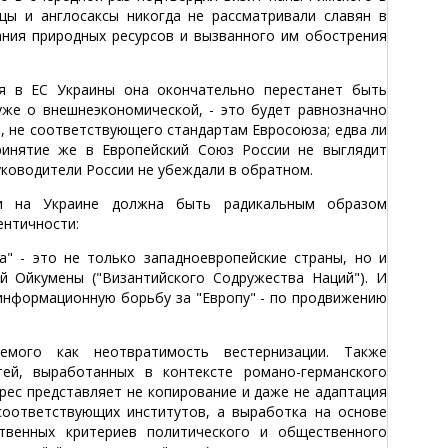
цы и англосаксы никогда не рассматривали славян в
пания природных ресурсов и вызванного им обострения
ия в ЕС Украины она окончательно перестанет быть
уже о внешнеэкономической, - это будет равнозначно
, не соответствующего стандартам Евросоюза; едва ли
ринятие же в Европейский Союз России не выглядит
руководители России не убеждали в обратном.
 и на Украине должна быть радикальным образом
ентичности:
а" - это не только западноевропейские страны, но и
й Ойкумены ("Византийского Содружества Наций"). И
 информационную борьбу за "Европу" - по продвижению
емого как неотвратимость вестернизации. Также
тей, выработанных в контексте романо-германского
ерес представляет не копирование и даже не адаптация
соответствующих институтов, а выработка на основе
ственных критериев политического и общественного