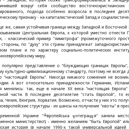
инившей вокруг себя сообщество восточнохристианских н
ированного, подхода особенно возросла в последнее десят
ическому признаку - на капиталистический Запад и социалистиче
е же, самая устойчивая граница между Западной и Восточной Е
азываемая Центральная Европа, к которой уместно отнести П
и, - классический пример "лимитрофа" (промежуточного прос
 стороны, по "духу" эти страны принадлежат западнохристианс
вом плане и по характеру социально-политических инсти
чноевропейскому миру.
 популярно представление о "блуждающих границах Европы", 
му культурно-цивилизационному стандарту, поэтому не всегда 
ю "настоящей Европы". Никогда никакого сомнения не возник
ндии. А вот относительно принадлежности Германии, Испани
я менялись: так, еще в начале XX века "настоящая Европа"
вной части. В последнее десятилетие "стать Европой", то е
а, Чехия, Венгрия, Хорватия. Возможно, отчасти у них это полу
ноевропейские структуры - их шансы на получение "квоты" в пре
ременной Украине "╨вропейська ╗нтеграц╗я" заняла мест
менное министерство!) - именно желанием "быть Европой" или
нская история (в начале 1990-х такой универсальной идеей