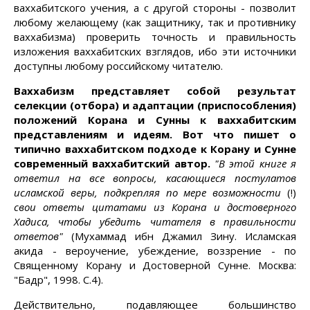
ваххабитского учения, а с другой стороны - позволит
любому желающему (как защитнику, так и противнику
ваххабизма) проверить точность и правильность
изложения ваххабитских взглядов, ибо эти источники
доступны любому российскому читателю.
Ваххабизм представляет собой результат
селекции (отбора) и адаптации (приспособления)
положений Корана и Сунны к ваххабитским
представлениям и идеям. Вот что пишет о
типично ваххабитском подходе к Корану и Сунне
современный ваххабитский автор.
"В этой книге я
ответил на все вопросы, касающиеся постулатов
исламской веры, подкрепляя по мере возможности
(!)
свои ответы цитатами из Корана и достоверного
Хадиса, чтобы убедить читателя в правильности
ответов"
(Мухаммад ибн Джамил Зину. Исламская
акида - вероучение, убеждение, воззрение - по
Священному Корану и Достоверной Сунне. Москва:
"Бадр", 1998. С.4).
Действительно, подавляющее большинство