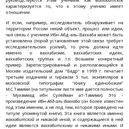
руководствуются этим учением. Как
ваххабитское
характеризуется то, что к этому учению имеет
отношение.
И если, например, исследователь обнаруживает на
территории России некий объект, процесс или идеи,
чья связь с учением Ибн-Абд-аль-Ваххаба может быть
установлена (порой установление этой связи требует
исследовательских усилий), то речь должна идти
именно о ваххабизме, ваххабитских идеях,
ваххабитских группах и т.п. Возьмем конкретный
пример. Зарегистрированный и располагающийся в
Москве издательский дом "Бадр" в 1999 г. печатает
третьим изданием и тиражом 5 тыс. экземпляров в
московской типографии "Книгу единобожия"
М.С.Тамими (на титульном листе имя дается полностью
- Мухаммад ибн Сулейман ат-Тамими). Это -
произведение
Ибн-Абд-аль-Ваххаба
(он более известен
под этим именем, а не под тем, которое приведено на
титуле упомянутой книги). Эта книга является именно
ваххабитской
и никакой иной, и содержащиеся в ней
идеи являются
ваххабитскими
и никакими иными. И