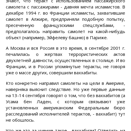
знают, что теракт с использованием пассажирского
самолета с пассажирами - давняя мечта исламистов. В
декабре 1994 г. во Франции исламисты, захватившие
самолет в Алжире, предприняли подобную попытку,
пресеченную французскими спецслужбами, -
предполагалось направить самолет на какой-нибудь
объект (например, Эйфелеву башню) в Париже.
А Москва и вся Россия в это время, в сентябре 2001 г.
печалилась о жертвах террористических актов
двухлетней давности, осуществленных в столице. И во
Франции, и в России упомянутые теракты, не говоря
уже о массе других, совершили ваххабиты.
Кто конкретно направил самолеты на цели в Америке,
наверняка выяснит следствие. Но уже первые данные
на 13-14 сентября говорят о том, что без ваххабитов (а
Усама бен Ладен, с которым связывают уже
установленных американским Федеральным бюро
расследований исполнителей терактов, - ваххабит) тут
не обошлось.
Что же это за учение такое - ваххабизм? Ответить на