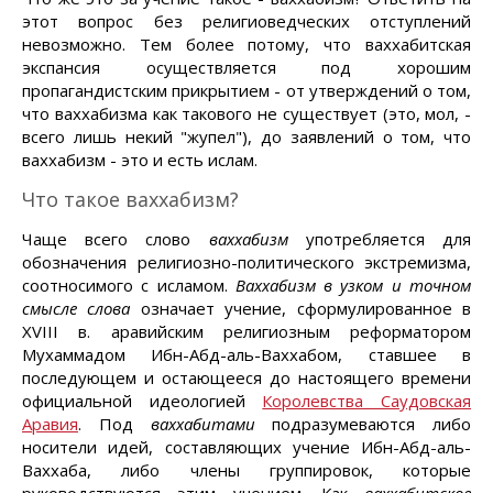
этот вопрос без религиоведческих отступлений
невозможно. Тем более потому, что ваххабитская
экспансия осуществляется под хорошим
пропагандистским прикрытием - от утверждений о том,
что ваххабизма как такового не существует (это, мол, -
всего лишь некий "жупел"), до заявлений о том, что
ваххабизм - это и есть ислам.
Что такое ваххабизм?
Чаще всего слово
ваххабизм
употребляется для
обозначения религиозно-политического экстремизма,
соотносимого с исламом.
Ваххабизм в узком и точном
смысле слова
означает учение, сформулированное в
XVIII в. аравийским религиозным реформатором
Мухаммадом Ибн-Абд-аль-Ваххабом, ставшее в
последующем и остающееся до настоящего времени
официальной идеологией
Королевства Саудовская
Аравия
. Под
ваххабитами
подразумеваются либо
носители идей, составляющих учение Ибн-Абд-аль-
Ваххаба, либо члены группировок, которые