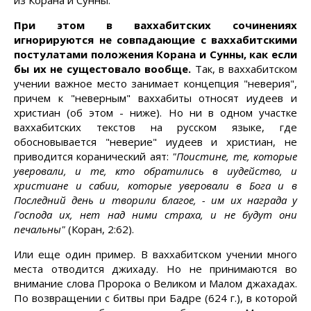
из Корана и Сунны.
При этом в ваххабитских сочинениях
игнорируются не совпадающие с ваххабитскими
постулатами положения Корана и Сунны, как если
бы их не сущестовало вообще.
Так, в ваххабитском
учении важное место занимает концепция "неверия",
причем к "неверным" ваххабиты относят иудеев и
христиан (об этом - ниже). Но ни в одном участке
ваххабитских текстов на русском языке, где
обосновывается "неверие" иудеев и христиан, не
приводится коранический аят:
"Поистине, те, которые
уверовали, и те, кто обратились в иудейство, и
христиане и сабии, которые уверовали в Бога и в
Последний день и творили благое, - им их награда у
Господа их, нет над ними страха, и не будут они
печальны"
(Коран, 2:62).
Или еще один пример. В ваххабитском учении много
места отводится джихаду. Но не принимаются во
внимание слова Пророка о Великом и Малом джахадах.
По возвращении с битвы при Бадре (624 г.), в которой