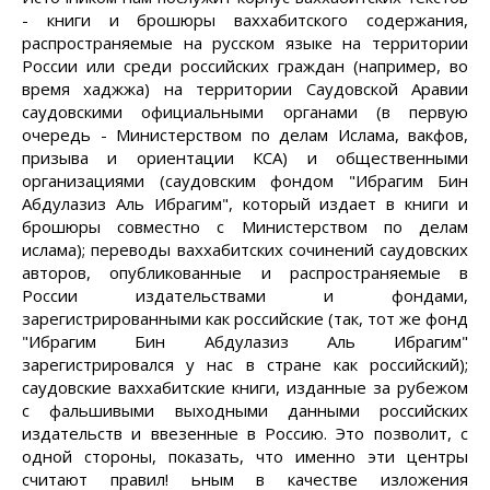
- книги и брошюры ваххабитского содержания,
распространяемые на русском языке на территории
России или среди российских граждан (например, во
время хаджжа) на территории Саудовской Аравии
саудовскими официальными органами (в первую
очередь - Министерством по делам Ислама, вакфов,
призыва и ориентации КСА) и общественными
организациями (саудовским фондом "Ибрагим Бин
Абдулазиз Аль Ибрагим", который издает в книги и
брошюры совместно с Министерством по делам
ислама); переводы ваххабитских сочинений саудовских
авторов, опубликованные и распространяемые в
России издательствами и фондами,
зарегистрированными как российские (так, тот же фонд
"Ибрагим Бин Абдулазиз Аль Ибрагим"
зарегистрировался у нас в стране как российский);
саудовские ваххабитские книги, изданные за рубежом
с фальшивыми выходными данными российских
издательств и ввезенные в Россию. Это позволит, с
одной стороны, показать, что именно эти центры
считают правил! ьным в качестве изложения