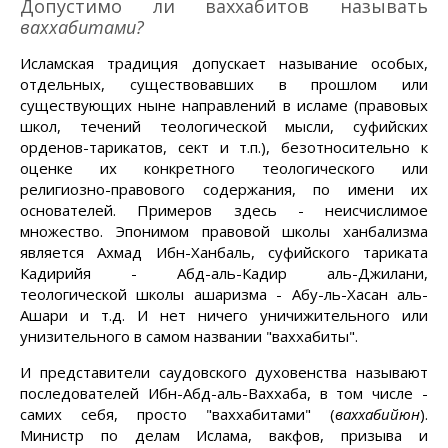
Допустимо ли ваххабитов называть
ваххабитами?
Исламская традиция допускает называние особых,
отдельных, существовавших в прошлом или
существующих ныне направлений в исламе (правовых
школ, течений теологической мысли, суфийских
орденов-тарикатов, сект и т.п.), безотносительно к
оценке их конкретного теологического или
религиозно-правового содержания, по имени их
основателей. Примеров здесь - неисчислимое
множество. Эпонимом правовой школы ханбализма
является Ахмад Ибн-Ханбаль, суфийского тариката
Кадирийя - Абд-аль-Кадир аль-Джилани,
теологической школы ашаризма - Абу-ль-Хасан аль-
Ашари и т.д. И нет ничего уничижительного или
унизительного в самом названии "ваххабиты".
И представители саудовского духовенства называют
последователей Ибн-Абд-аль-Ваххаба, в том числе -
самих себя, просто "ваххабитами" (
ваххабийюн
).
Министр по делам Ислама, вакфов, призыва и