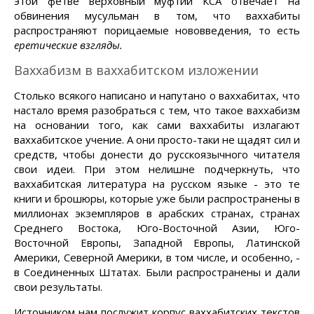
этой фетве верховный муфтий КСА отвечает на
обвинения мусульман в том, что ваххабиты
распространяют порицаемые нововведения, то есть
еретические взгляды.
Ваххабизм в ваххабитском изложении
Столько всякого написано и напутано о ваххабитах, что
настало время разобраться с тем, что такое ваххабизм
на основании того, как сами ваххабиты излагают
ваххабитское учение. А они просто-таки не щадят сил и
средств, чтобы донести до русскоязычного читателя
свои идеи. При этом нелишне подчеркнуть, что
ваххабитская литература на русском языке - это те
книги и брошюры, которые уже были распространены в
миллионах экземпляров в арабских странах, странах
Среднего Востока, Юго-Восточной Азии, Юго-
Восточной Европы, Западной Европы, Латинской
Америки, Северной Америки, в том числе, и особенно, -
в Соединенных Штатах. Были распространены и дали
свои результаты.
Источником нам послужит корпус ваххабитских текстов