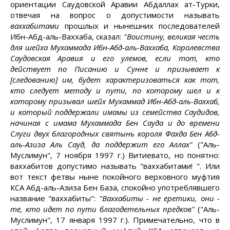
ориентации Саудовской Аравии Абдаллах ат-Турки,
отвечая на вопрос о допустимости называть
ваххабитами
прошлых и нынешних последователей
Ибн-Абд-аль-Ваххаба, сказал:
"Воистину, великая честь
для шейха Мухаммада Ибн-Абд-аль-Ваххаба, Королевства
Саудовская Аравия и его улемов, если тот, кто
действует по Писанию и Сунне и призывает к
[следованию] им, будет характеризоваться как тот,
кто следует методу и пути, по которому шел и к
которому призывал шейх Мухаммад Ибн-Абд-аль-Ваххаб,
и который поддержали имамы из семейства Саудидов,
начиная с имама Мухаммада Бен Сауда и до времени
Слуги двух благородных святынь короля Фахда Бен Абд-
аль-Азиза Аль Сауд, да поддержит его Аллах"
("Аль-
Муслимун", 7 ноября 1997 г.) Витиевато, но понятно:
ваххабитов допустимо называть "ваххабитами! ". Или
вот текст фетвы ныне покойного верховного муфтия
КСА Абд-аль-Азиза Бен База, спокойно употреблявшего
название "ваххабиты":
"Ваххабиты - не еретики, они -
те, кто идет по пути благодетельных предков"
("Аль-
Муслимун", 17 января 1997 г.). Примечательно, что в