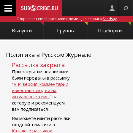
Отправляет email-рассылки с помощью сервиса
Sendsay
Выпуски
Группы
Подборки
Политика в Русском Журнале
Рассылка закрыта
При закрытии подписчики
были переданы в рассылку
"
VIP-версия: комментарии
известных людей на
актуальные темы
" на
которую и рекомендуем
вам подписаться.
Вы можете найти рассылки
сходной тематики в
Каталоге рассылок
.