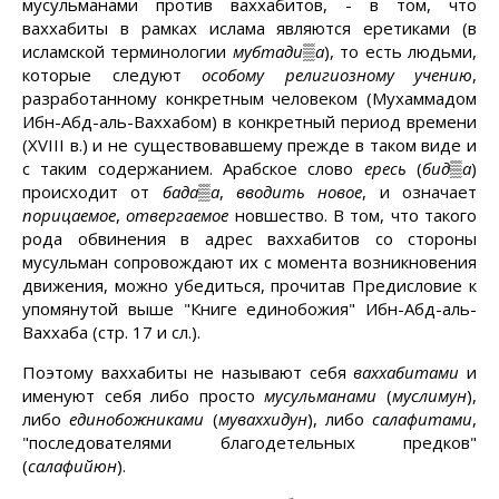
мусульманами против ваххабитов, - в том, что
ваххабиты в рамках ислама являются еретиками (в
исламской терминологии
мубтади▒а
), то есть людьми,
которые следуют
особому религиозному учению
,
разработанному конкретным человеком (Мухаммадом
Ибн-Абд-аль-Ваххабом) в конкретный период времени
(XVIII в.) и не существовавшему прежде в таком виде и
с таким содержанием. Арабское слово
ересь
(
бид▒а
)
происходит от
бада▒а
,
вводить новое
, и означает
порицаемое
,
отвергаемое
новшество. В том, что такого
рода обвинения в адрес ваххабитов со стороны
мусульман сопровождают их с момента возникновения
движения, можно убедиться, прочитав Предисловие к
упомянутой выше "Книге единобожия" Ибн-Абд-аль-
Ваххаба (стр. 17 и сл.).
Поэтому ваххабиты не называют себя
ваххабитами
и
именуют себя либо просто
мусульманами
(
муслимун
),
либо
единобожниками
(
муваххидун
), либо
салафитами
,
"последователями благодетельных предков"
(
салафийюн
).