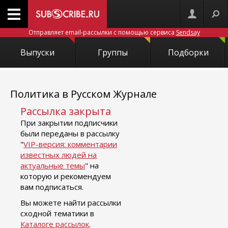
Отправляет email-рассылки с помощью сервиса
Sendsay
Выпуски
Группы
Подборки
Политика в Русском Журнале
Рассылка закрыта
При закрытии подписчики
были переданы в рассылку
"
VIP-версия: комментарии
известных людей на
актуальные темы
" на
которую и рекомендуем
вам подписаться.
Вы можете найти рассылки
сходной тематики в
Каталоге рассылок
.