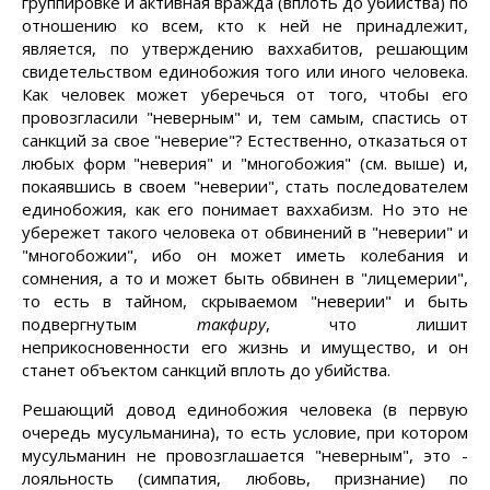
группировке и активная вражда (вплоть до убийства) по
отношению ко всем, кто к ней не принадлежит,
является, по утверждению ваххабитов, решающим
свидетельством единобожия того или иного человека.
Как человек может уберечься от того, чтобы его
провозгласили "неверным" и, тем самым, спастись от
санкций за свое "неверие"? Естественно, отказаться от
любых форм "неверия" и "многобожия" (см. выше) и,
покаявшись в своем "неверии", стать последователем
единобожия, как его понимает ваххабизм. Но это не
убережет такого человека от обвинений в "неверии" и
"многобожии", ибо он может иметь колебания и
сомнения, а то и может быть обвинен в "лицемерии",
то есть в тайном, скрываемом "неверии" и быть
подвергнутым
такфиру
, что лишит
неприкосновенности его жизнь и имущество, и он
станет объектом санкций вплоть до убийства.
Решающий довод единобожия человека (в первую
очередь мусульманина), то есть условие, при котором
мусульманин не провозглашается "неверным", это -
лояльность (симпатия, любовь, признание) по