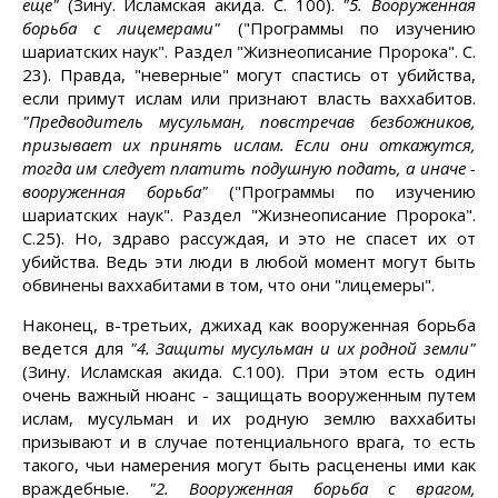
еще"
(Зину. Исламская акида. С. 100).
"5. Вооруженная
борьба с лицемерами"
("Программы по изучению
шариатских наук". Раздел "Жизнеописание Пророка". С.
23). Правда, "неверные" могут спастись от убийства,
если примут ислам или признают власть ваххабитов.
"Предводитель мусульман, повстречав безбожников,
призывает их принять ислам. Если они откажутся,
тогда им следует платить подушную подать, а иначе -
вооруженная борьба"
("Программы по изучению
шариатских наук". Раздел "Жизнеописание Пророка".
С.25). Но, здраво рассуждая, и это не спасет их от
убийства. Ведь эти люди в любой момент могут быть
обвинены ваххабитами в том, что они "лицемеры".
Наконец, в-третьих, джихад как вооруженная борьба
ведется для
"4. Защиты мусульман и их родной земли"
(Зину. Исламская акида. С.100). При этом есть один
очень важный нюанс - защищать вооруженным путем
ислам, мусульман и их родную землю ваххабиты
призывают и в случае потенциального врага, то есть
такого, чьи намерения могут быть расценены ими как
враждебные.
"2. Вооруженная борьба с врагом,