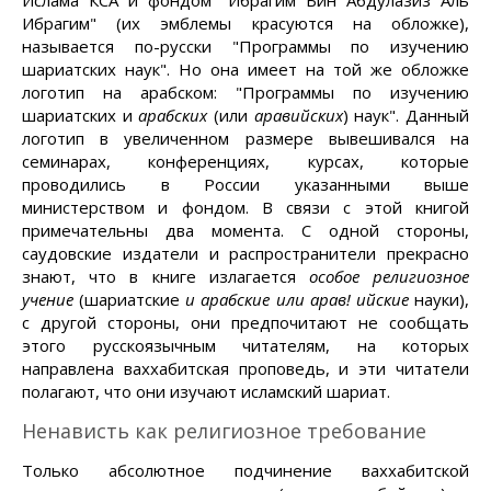
Ислама КСА и фондом "Ибрагим Бин Абдулазиз Аль
Ибрагим" (их эмблемы красуются на обложке),
называется по-русски "Программы по изучению
шариатских наук". Но она имеет на той же обложке
логотип на арабском: "Программы по изучению
шариатских и
арабских
(или
аравийских
) наук". Данный
логотип в увеличенном размере вывешивался на
семинарах, конференциях, курсах, которые
проводились в России указанными выше
министерством и фондом. В связи с этой книгой
примечательны два момента. С одной стороны,
саудовские издатели и распространители прекрасно
знают, что в книге излагается
особое религиозное
учение
(шариатские
и арабские или арав! ийские
науки),
с другой стороны, они предпочитают не сообщать
этого русскоязычным читателям, на которых
направлена ваххабитская проповедь, и эти читатели
полагают, что они изучают исламский шариат.
Ненависть как религиозное требование
Только абсолютное подчинение ваххабитской