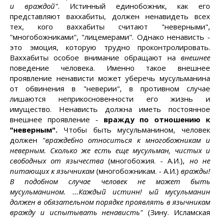
и враждой"
. Истинный единобожник, как его
представляют ваххабиты, должен ненавидеть всех
тех, кого ваххабиты считают "неверными",
"многобожниками", "лицемерами". Однако ненависть -
это эмоция, которую трудно проконтролировать.
Ваххабиты особое внимание обращают на
внешнее
поведение человека. Именно такое внешнее
проявление ненависти может уберечь мусульманина
от обвинения в "неверии", в противном случае
лишаются неприкосновенности его жизнь и
имущество. Ненависть должна иметь постоянное
внешнее проявление -
вражду по отношению к
"неверным".
Чтобы быть мусульманином, человек
должен
"враждебно относиться к многобожникам и
неверным. Сколько же есть еще мусульман, чистых и
свободных от язычества
(многобожия. - А.И.),
но не
питающих к язычникам
(многобожникам. - А.И.)
вражды!
В подобном случае человек не может быть
мусульманином. ...Каждый истинн! ый мусульманин
должен в обязательном порядке проявлять в язычникам
вражду и испытывать ненависть"
(Зину. Исламская