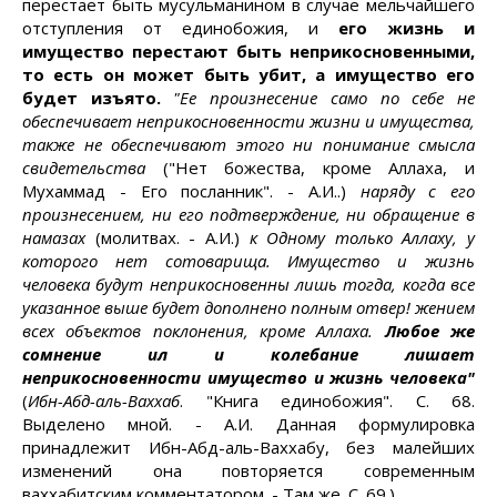
перестает быть мусульманином в случае мельчайшего
отступления от единобожия, и
его жизнь и
имущество перестают быть неприкосновенными,
то есть он может быть убит, а имущество его
будет изъято.
"Ее произнесение само по себе не
обеспечивает неприкосновенности жизни и имущества,
также не обеспечивают этого ни понимание смысла
свидетельства
("Нет божества, кроме Аллаха, и
Мухаммад - Его посланник". - А.И..)
наряду с его
произнесением, ни его подтверждение, ни обращение в
намазах
(молитвах. - А.И.)
к Одному только Аллаху, у
которого нет сотоварища. Имущество и жизнь
человека будут неприкосновенны лишь тогда, когда все
указанное выше будет дополнено полным отвер! жением
всех объектов поклонения, кроме Аллаха.
Любое же
сомнение ил и колебание лишает
неприкосновенности имущество и жизнь человека"
(
Ибн-Абд-аль-Ваххаб
. "Книга единобожия". С. 68.
Выделено мной. - А.И. Данная формулировка
принадлежит Ибн-Абд-аль-Ваххабу, без малейших
изменений она повторяется современным
ваххабитским комментатором. - Там же. С. 69.)