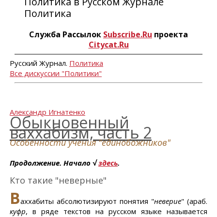
Политика в Русском Журнале
Политика
Служба Рассылок
Subscribe.Ru
проекта
Citycat.Ru
Русский Журнал.
Политика
Все дискуссии "Политики"
Александр Игнатенко
Обыкновенный
ваххабизм, часть 2
Особенности учения "единобожников"
Продолжение. Начало √
здесь
.
Кто такие "неверные"
В
аххабиты абсолютизируют понятия "
неверие
" (араб.
куфр
, в ряде текстов на русском языке называется