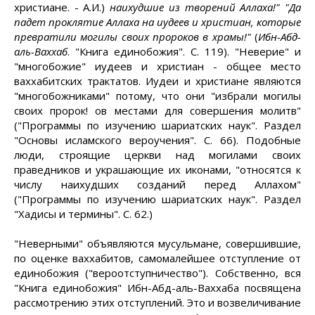
христиане. - А.И.)
наихудшие из творений Аллаха!" "Да
падет проклятие Аллаха на иудеев и
христиан, которые
превратили могилы своих пророков в храмы!"
(
Ибн-Абд-
аль-Ваххаб
. "Книга единобожия". С. 119). "Неверие" и
"многобожие" иудеев и христиан - общее место
ваххабитских трактатов. Иудеи и христиане являются
"многобожниками" потому, что они "избрали могилы
своих пророк! ов местами для совершения молитв"
("Программы по изучению шариатских наук". Раздел
"Основы исламского вероучения". С. 66). Подобные
люди, строящие церкви над могилами своих
праведников и украшающие их иконами, "относятся к
числу наихудших созданий перед Аллахом"
("Программы по изучению шариатских наук". Раздел
"Хадисы и термины". С. 62.)
"Неверными" объявляются мусульмане, совершившие,
по оценке ваххабитов, самомалейшее отступление от
единобожия ("вероотступничество"). Собственно, вся
"Книга единобожия" Ибн-Абд-аль-Ваххаба посвящена
рассмотрению этих отступлений. Это и возвеличивание