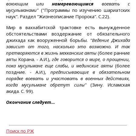
воюющим или
намеревающимся
воевать с
мусульманами"
("Программы по изучению шариатских
наук". Раздел "Жизнеописание Пророка". С.22).
Мир в ваххабитской трактовке есть вынужденное
обстоятельствами воздержание от обязательного
джихада как вооруженной борьбы.
"Ведение Джихада
зависит от того, насколько это возможно. И так
претворяются в жизнь мекканские аяты
(более ранние
аяты Корана. - А.И.),
где говорится о мире, о прощении,
пока мусульмане еще слабы, и мединские аяты
(более
поздние. - А.И.),
предписывающие в обязательном
порядке воевать и участовать в военных действиях,
когда мусульмане обретут силы"
(Зину. Исламская
акида. С. 99).
Окончание следует...
Поиск по РЖ