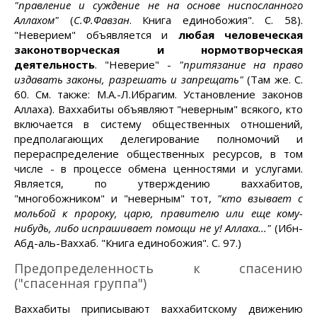
"правление и суждение не на основе ниспосланного
Аллахом"
(
С.Ф.Фавзан
. Книга единобожия". С. 58).
"Неверием" объявляется и
любая человеческая
законотворческая и нормотворческая
деятельность
. "Неверие" -
"притязание на право
издавать законы, разрешать и запрещать"
(Там же. С.
60. См. также: М.А.-Л.Ибрагим. Установление законов
Аллаха). Ваххабиты объявляют "неверным" всякого, кто
включается в систему общественных отношений,
предполагающих делегирование полномочий и
перераспределение общественных ресурсов, в том
числе - в процессе обмена ценностями и услугами.
Является, по утверждению ваххабитов,
"многобожником" и "неверным" тот,
"кто взывает с
мольбой к пророку, царю, правителю или еще кому-
нибудь, либо испрашивает помощи не у! Аллаха..."
(Ибн-
Абд-аль-Ваххаб. "Книга единобожия". С. 97.)
Предопределенность к спасению
("спасенная группа")
Ваххабиты приписывают ваххабитскому движению