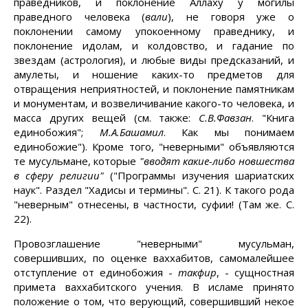
праведников, и поклонение Аллаху у могилы
праведного человека (
вали
), не говоря уже о
поклонении самому упокоенному праведнику, и
поклонение идолам, и колдовство, и гадание по
звездам (астрология), и любые виды предсказаний, и
амулеты, и ношение каких-то предметов для
отвращения неприятностей, и поклонение памятникам
и монументам, и возвеличивание какого-то человека, и
масса других вещей (см. также:
С.В.Фавзан
. "Книга
единобожия";
М.А.Башамил
. Как мы понимаем
единобожие"). Кроме того, "неверными" объявляются
те мусульмане, которые
"вводят какие-либо новшества
в сферу религии"
("Программы изучения шариатских
наук". Раздел "Хадисы и термины". С. 21). К такого рода
"неверным" отнесены, в частности, суфии! (Там же. С.
22).
Провозглашение "неверными" мусульман,
совершивших, по оценке ваххабитов, самомалейшее
отступление от единобожия -
такфир
, - сущностная
примета ваххабитского учения. В исламе принято
положение о том, что верующий, совершивший некое