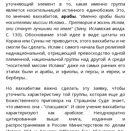
уточняющий элемент в то, какая именно группа
является носительницей истинного единобожия. Это,
по мнению ваххабитов,
арабы.
"Именно арабы были
носителями миссии Ислама... Претворив в жизнь Ислам,
они станут лучшими на земле"
(Зину. Исламская акида.
С. 130). Обоснование этой идее в виде цитаты из
Корана или Сунны не приводится, этого ваххабиты и не
смогли бы сделать. Ислам с самого начала был религией
наднациональной, отрицающей превосходство одной
племенной, национальной группы над другой. А среди
"носителей миссии Ислама" даже на самых ранних его
этапах были и арабы, и эфиопы, и персы, и евреи, и
берберы...
Но ваххабитам важно сделать эту заявку, чтобы
уточнить характеристику той группы, которая еще до
Божественного приговора на Страшном Суде знает,
что именно она - "спасшаяся". И свое учение ваххабиты
характеризуют как
арабское
. Неоднократно
цитированная выше книга, изданная и
распространяемая в России Министерством по делам