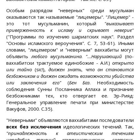
Особым разрядом "неверных" среди мусульман
оказываются так называемые "лицемеры". "Лицемер" -
это тот мусульманин, который
"выказывает
приверженность к исламу и скрывает неверие"
("Программы по изучению шариатских наук". Раздел
"Основы исламского вероучения". С. 7, 53-61). Иными
словами, "лицемером" и "неверным" ваххабиты могут
объявить
любого
мусульманина
.
"...Нарушающий
(по-
ваххабитски трактуемое единобожие - А.И.)
открыто
или тайно
(sic!),
должен знать, что он становится
безбожником и должен ожидать возможности убийства
или заключения его"
(
Бен Баз
. Необходимость
соблюдения Сунны Посланника Аллаха и признание
безбожниками тех, кто отвергает ее. Эр-Рияд:
Генеральное управление печати при министерстве
Вакуфов, 2000. С.35).
"Неверными" объявляются ваххабитами последователи
всех без исключения
идеологических течений. Так,
"принадлежность к атеистическим течениям
наподобие течений коммунистических, светских,