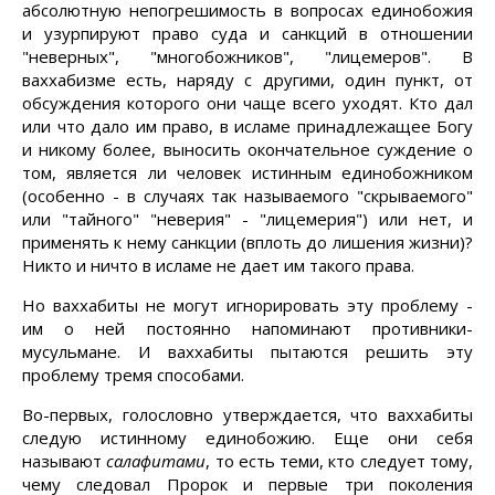
абсолютную непогрешимость в вопросах единобожия
и узурпируют право суда и санкций в отношении
"неверных", "многобожников", "лицемеров". В
ваххабизме есть, наряду с другими, один пункт, от
обсуждения которого они чаще всего уходят. Кто дал
или что дало им право, в исламе принадлежащее Богу
и никому более, выносить окончательное суждение о
том, является ли человек истинным единобожником
(особенно - в случаях так называемого "скрываемого"
или "тайного" "неверия" - "лицемерия") или нет, и
применять к нему санкции (вплоть до лишения жизни)?
Никто и ничто в исламе не дает им такого права.
Но ваххабиты не могут игнорировать эту проблему -
им о ней постоянно напоминают противники-
мусульмане. И ваххабиты пытаются решить эту
проблему тремя способами.
Во-первых, голословно утверждается, что ваххабиты
следую истинному единобожию. Еще они себя
называют
салафитами
, то есть теми, кто следует тому,
чему следовал Пророк и первые три поколения