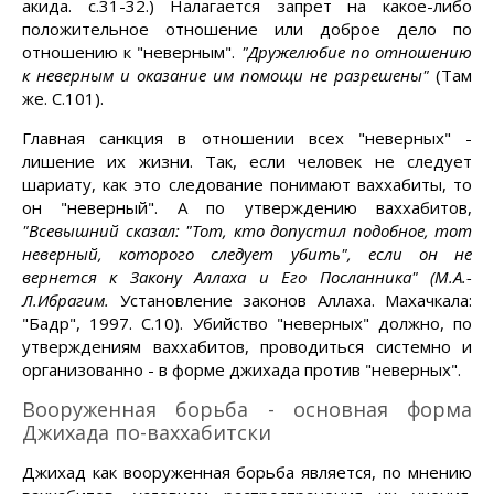
акида. с.31-32.) Налагается запрет на какое-либо
положительное отношение или доброе дело по
отношению к "неверным".
"Дружелюбие по отношению
к неверным и оказание им помощи не разрешены"
(Там
же. С.101).
Главная санкция в отношении всех "неверных" -
лишение их жизни. Так, если человек не следует
шариату, как это следование понимают ваххабиты, то
он "неверный". А по утверждению ваххабитов,
"Всевышний сказал: "Тот, кто допустил подобное, тот
неверный, которого следует убить", если он не
вернется к Закону Аллаха и Его Посланника" (М.А.-
Л.Ибрагим.
Установление законов Аллаха. Махачкала:
"Бадр", 1997. С.10). Убийство "неверных" должно, по
утверждениям ваххабитов, проводиться системно и
организованно - в форме джихада против "неверных".
Вооруженная борьба - основная форма
Джихада по-ваххабитски
Джихад как вооруженная борьба является, по мнению