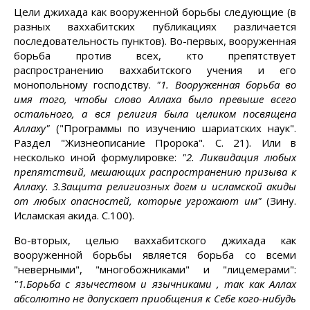
Цели джихада как вооруженной борьбы следующие (в
разных ваххабитских публикациях различается
последовательность пунктов). Во-первых, вооруженная
борьба против всех, кто препятствует
распространению ваххабитского учения и его
монопольному господству.
"1. Вооруженная борьба во
имя того, чтобы слово Аллаха было превыше всего
остального, а вся религия была целиком посвящена
Аллаху"
("Программы по изучению шариатских наук".
Раздел "Жизнеописание Пророка". С. 21). Или в
несколько иной формулировке:
"2. Ликвидация любых
препятствий, мешающих распространению призыва к
Аллаху. 3.Защита религиозных догм и исламской акиды
от любых опасностей, которые угрожают им"
(Зину.
Исламская акида. С.100).
Во-вторых, целью ваххабитского джихада как
вооруженной борьбы является борьба со всеми
"неверными", "многобожниками" и "лицемерами":
"1.Борьба с язычеством и язычниками , так как Аллах
абсолютно не допускает приобщения к Себе кого-нибудь