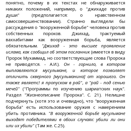
понятно, почему в их текстах не обнаруживается
никаких положений, например, о "джихаде против
души" (предполагается: о нравственном
самосовершенствовании). Странно выглядели бы
рассуждения о "вооруженной борьбе" человека против
собственных пороков. Джихад, трактуемый
ваххабитами как вооруженная борьба, является
обязательным.
"Джихад - это высшее проявление
ислама, как сообщил об этом посланник
(имеется в виду
Пророк Мухаммад, но соответствующие слова Пророка
не приводятся. - А.И.).
Он - горнило, в котором
выплавляются мусульмане, и которое позволяет
отличить скверного [мусульманина] от хорошего. Он
также являетс! я пропуском в рай", а "рай - под сенью
мечей"
("Программы по изучению шариатских наук".
Раздел "Жизнеописание Пророка". С. 21). Нелишне
подчеркнуть (хотя это и очевидно), что "вооруженная
борьба" есть использование оружия с намерением
убить противника.
"В вооруженной борьбе мусульмане
выходят победителями в обоих случаях: убили ли они
или их убили"
(Там же. С.25).