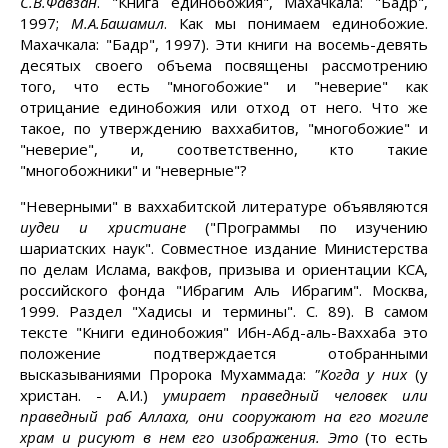
С.В.Фавзан
. "Книга единобожия", Махачкала: "Бадр",
1997;
М.А.Башамил
. Как мы понимаем единобожие.
Махачкала: "Бадр", 1997). Эти книги на восемь-девять
десятых своего объема посвящены рассмотрению
того, что есть "многобожие" и "неверие" как
отрицание единобожия или отход от него. Что же
такое, по утверждению ваххабитов, "многобожие" и
"неверие", и, соответственно, кто такие
"многобожники" и "неверные"?
"Неверными" в ваххабитской литературе объявляются
иудеи и христиане
("Программы по изучению
шариатских наук". Совместное издание Министерства
по делам Ислама, вакфов, призыва и ориентации КСА,
российского фонда "Ибрагим Аль Ибрагим". Москва,
1999. Раздел "Хадисы и термины". С. 89). В самом
тексте "Книги единобожия" Ибн-Абд-аль-Ваххаба это
положение подтверждается отобранными
высказываниями Пророка Мухаммада:
"Когда у них
(у
христан. - А.И.)
умирает праведный человек или
праведный раб Аллаха, они сооружают на его могиле
храм и рисуют в нем его изображения. Это
(то есть