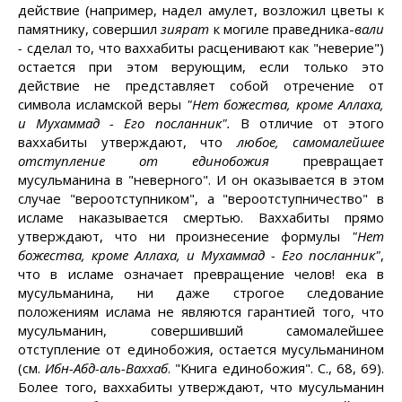
действие (например, надел амулет, возложил цветы к
памятнику, совершил
зиярат
к могиле праведника-
вали
-
сделал то, что ваххабиты расценивают как "неверие")
остается при этом верующим, если только это
действие не представляет собой отречение от
символа исламской веры
"Нет божества, кроме Аллаха,
и Мухаммад - Его посланник".
В отличие от этого
ваххабиты утверждают, что
любое, самомалейшее
отступление от единобожия
превращает
мусульманина в "неверного". И он оказывается в этом
случае "вероотступником", а "вероотступничество" в
исламе наказывается смертью. Ваххабиты прямо
утверждают, что ни произнесение формулы
"Нет
божества, кроме Аллаха, и Мухаммад - Его посланник"
,
что в исламе означает превращение челов! ека в
мусульманина, ни даже строгое следование
положениям ислама не являются гарантией того, что
мусульманин, совершивший самомалейшее
отступление от единобожия, остается мусульманином
(см.
Ибн-Абд-аль-Ваххаб
. "Книга единобожия". С., 68, 69).
Более того, ваххабиты утверждают, что мусульманин