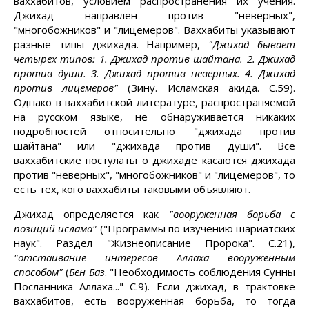
ваххабитов, условием распространения их учения.
Джихад направлен против "неверных",
"многобожников" и "лицемеров". Ваххабиты указывают
разные типы джихада. Например,
"Джихад бывает
четырех типов: 1. Джихад против шайтана. 2. Джихад
против души. 3. Джихад против неверных. 4. Джихад
против лицемеров"
(Зину. Исламская акида. С.59).
Однако в ваххабитской литературе, распространяемой
на русском языке, не обнаруживается никаких
подробностей относительно "джихада против
шайтана" или "джихада против души". Все
ваххабитские постулаты о джихаде касаются джихада
против "неверных", "многобожников" и "лицемеров", то
есть тех, кого ваххабиты таковыми объявляют.
Джихад определяется как
"вооруженная борьба с
позиций ислама"
("Программы по изучению шариатских
наук". Раздел "Жизнеописание Пророка". С.21),
"отстаивание интересов Аллаха вооруженным
способом"
(
Бен Баз
. "Необходимость соблюдения Сунны
Посланника Аллаха..." С.9). Если джихад, в трактовке
ваххабитов, есть вооруженная борьба, то тогда