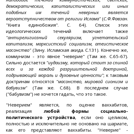
демократических, капиталистических или иных
подобных им течений неверных является
вероотступничеством от религии Ислама"
(
С.Ф.Фавзан
.
"Книга единобожия". С. 64). Список этих
идеологических течений включает также
"антирелигиозный секуляризм, угнетательский
капитализм, марксистский социализм, атеистическое
масонство"
(Зину. Исламская акида. С.131). Конечно же,
коммунизм - это явное "неверие" (Там же. С.65-67).
Сильно достается
"иудаизму, который стоит за спиной
всех и за каждой разрушительной доктриной,
подрывающей мораль и духовные ценности"
; к таковым
доктринам относятся
"масонство, мировой сионизм и
бабувизм"
(Там же. С.68). В последнем случае
("бабувизм") не хочется гадать, что это такое.
"Неверием" является, по оценке ваххабитов,
реализация
любой формы социально-
политического устройства
, если оно целиком,
полностью и исключительно не основано на шариате,
как его представляют ваххабиты. "Неверие" -