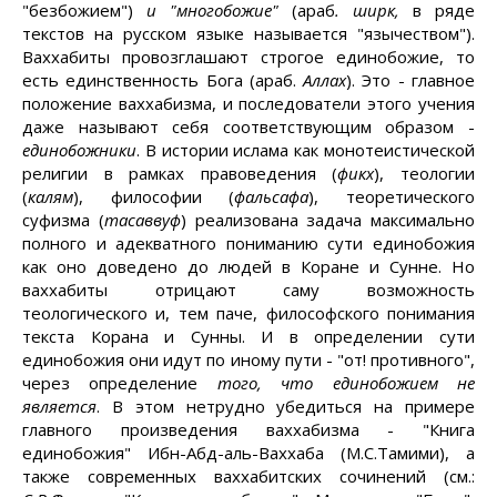
"безбожием")
и "многобожие"
(араб
. ширк,
в ряде
текстов на русском языке называется "язычеством").
Ваххабиты провозглашают строгое единобожие, то
есть единственность Бога (араб.
Аллах
). Это - главное
положение ваххабизма, и последователи этого учения
даже называют себя соответствующим образом -
единобожники
. В истории ислама как монотеистической
религии в рамках правоведения (
фикх
), теологии
(
калям
), философии (
фальсафа
), теоретического
суфизма (
тасаввуф
) реализована задача максимально
полного и адекватного пониманию сути единобожия
как оно доведено до людей в Коране и Сунне. Но
ваххабиты отрицают саму возможность
теологического и, тем паче, философского понимания
текста Корана и Сунны. И в определении сути
единобожия они идут по иному пути - "от! противного",
через определение
того, что единобожием не
является
. В этом нетрудно убедиться на примере
главного произведения ваххабизма - "Книга
единобожия" Ибн-Абд-аль-Ваххаба (М.С.Тамими), а
также современных ваххабитских сочинений (см.: