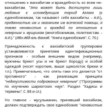
отношению к ваххабитам и враждебность ко всем не-
ваххабитам.
"Это может быть достигнуто лишь
любовью к исповедующим таухид Аллаха
(к
единобожникам, так называют себя ваххабиты. - А.И.),
преданностью им и оказанием им всяческой помощи, а
также ненавистью и враждой по отношению к
неверным и мушрикам
(многобожникам, политеистам. -
А.И.)." (
Ибн-Абд-аль-Ваххаб
. "Книга единобожия". С. 70.)
Принадлежность к ваххабитской группировке
устанавливается принятием идентификационных
признаков - особым внешним видом (например,
мужчины бреют усы и не бреют бороду) и особой
одеждой (носят короткие, выше щиколоток брюки и
т.п.). Примечательно, что опять-таки это делается "от
противного" - как реализация принципа
"недопустимости подражания неверным"
("Программы
по изучению шариатских наук". Раздел "Хадисы и
термины". С. 88 и сл.).
Но главное - мусульманин, принявший ваххабизм,
должен подтверждать свое единобожие
"ненавистью