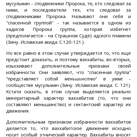
мусульман - сподвижники Пророка, те, кто следовал за
ними, и последователи тех, кто следовал за
сподвижниками Пророка. Называют они себя и
"спасенной группой" - так называется в одном из
хадисов Пророка группа, которая избегнет
(предполагается - на Страшном Суде) адского пламени
(Зину. Исламская акида. С.120-121.)
Но все равно в этом случае утверждается то, что еще
предстоит доказать, и поэтому ваххабиты, во-вторых,
изыскивают дополнительные признаки своей
избранности. Они заявляют, что "спасенная группа"
"представляет собой
меньшинство
" в
умме
-
сообществе мусульман (Зину. Исламская акида. С. 121).
Кстати сказать, в этом случае выделяется реально
миноритарный характер ваххабитов (то, что они
составляют меньшинство) и сектантский характер их
движения.
Дополнительным признаком избранности ваххабитов
делается то, что ваххабитское движение исходно
носит особый этнический характер. Ваххабиты вносят