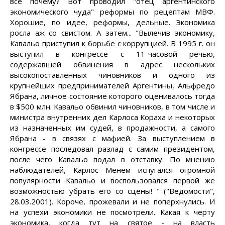
все почему? Вот проводил "отец аргентинского
экономического чуда" реформы по рецептам МВФ.
Хорошие, по идее, реформы, дельные. Экономика
росла аж со свистом. А затем... "Вылечив экономику,
Кавальо приступил к борьбе с коррупцией. В 1995 г. он
выступил в конгрессе с 11-часовой речью,
содержавшей обвинения в адрес нескольких
высокопоставленных чиновников и одного из
крупнейших предпринимателей Аргентины, Альфредо
Ябрана, личное состояние которого оценивалось тогда
в $500 млн. Кавальо обвинил чиновников, в том числе и
министра внутренних дел Карлоса Кораха и некоторых
из назначенных им судей, в продажности, а самого
Ябрана - в связях с мафией. За выступлением в
конгрессе последовал разлад с самим президентом,
после чего Кавальо подал в отставку. По мнению
наблюдателей, Карлос Менем испугался огромной
популярности Кавальо и воспользовался первой же
возможностью убрать его со сцены! " ("Ведомости",
28.03.2001). Короче, прожевали и не поперхнулись. И
на успехи экономики не посмотрели. Какая к черту
экономика, когда тут на святое - на власть