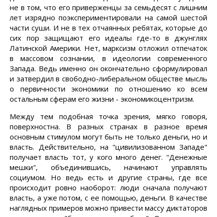
не в том, что его приверженцы за семьдесят с лишним
лет изрядно поэкспериментировали на самой шестой
части суши. И не в тех отчаянных ребятах, которые до
сих пор защищают его идеалы где-то в джунглях
Латинской Америки. Нет, марксизм отложил отпечаток
в массовом сознании, в идеологии современного
Запада. Ведь именно он окончательно сформулировал
и затвердил в свободно-либеральном обществе мысль
о первичности экономики по отношению ко всем
остальным сферам его жизни - экономикоцентризм.
Между тем подобная точка зрения, мягко говоря,
поверхностна. В разных странах в разное время
основным стимулом могут быть не только деньги, но и
власть. Действительно, на "цивилизованном Западе"
получает власть тот, у кого много денег. "Денежные
мешки", объединившись, начинают управлять
социумом. Но ведь есть и другие страны, где все
происходит ровно наоборот: люди сначала получают
власть, а уже потом, с ее помощью, деньги. В качестве
наглядных примеров можно привести массу диктаторов