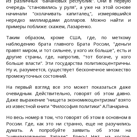
из различных "банановых республик". Они в первую
очередь "становились у руля", а уже на этой основе
начинали "сколачивать капиталец", измерявшийся
нередко миллиардами долларов. Можно найти и
примеры поближе: скажем, Лазаренко.
Таким образом, кроме США, где, по меткому
наблюдению брата главного Брата России, "деньги
правят миром, и тот сильнее, у кого их больше", есть и
другие страны, где, напротив, "тот богаче, у кого
больше власти". Эти государства политикоцентричны.
Ну и, разумеется, существует бесконечное множество
промежуточных состояний.
На первый взгляд все это может показаться даже
очевидным. Действительно, говорят об этом давно.
Даже выражение "нищета экономикоцентризма" взято
из известной книги "Философия политики" А.Панарина.
Но весь номер в том, что говорят об этом в основном в
России. Где, как это ни странно, еще не разучились
думать. А попробуйте заявить об этом на
"цивилизованном Западе". Ересь! Нет, на костре,