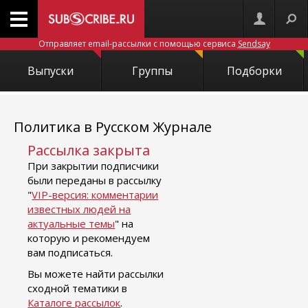
Отправляет email-рассылки с помощью сервиса
Sendsay
Выпуски
Группы
Подборки
Политика в Русском Журнале
Рассылка закрыта
При закрытии подписчики
были переданы в рассылку
"
VIP-версия: комментарии
известных людей на
актуальные темы
" на
которую и рекомендуем
вам подписаться.
Вы можете найти рассылки
сходной тематики в
Каталоге рассылок
.