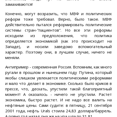
замахиваются!
Конечно, могут возразить, что МВФ и политических
реформ тоже требовал. Верно, было такое. МВФ
действительно пытался реформировать политические
системы стран-"пациентов". Но все эти реформы
исходили из предположения, что политика
определяется экономикой (как это происходит на
Западе), и носили заведомо вспомогательный
характер. Поэтому они, в лучшем случае, ничего не
меняли.
Антипример - современная Россия. Вспомним, как много
ругали в прошлом и нынешнем году Путина, который
якобы слишком увлекается политическими реформами
и мало что делает в экономике. Сколько было криков в
прессе, что, дескать, упустили такой благоприятный
момент! А оказалось - ничего не упустили. Растет
экономика, быстро растет. И не надо все валить на
нефтяные цены. Сами судите: в пятницу, 21 сентября
2001 года, нефть Urals стоила 24,83 доллара/баррель.
А ровно год назад она же на ура шла по 31,81.