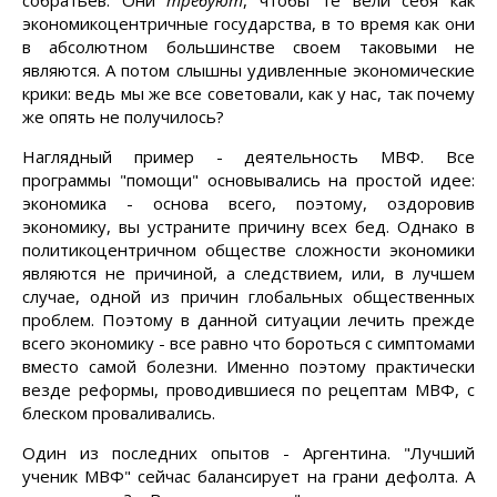
собратьев. Они
требуют
, чтобы те вели себя как
экономикоцентричные государства, в то время как они
в абсолютном большинстве своем таковыми не
являются. А потом слышны удивленные экономические
крики: ведь мы же все советовали, как у нас, так почему
же опять не получилось?
Наглядный пример - деятельность МВФ. Все
программы "помощи" основывались на простой идее:
экономика - основа всего, поэтому, оздоровив
экономику, вы устраните причину всех бед. Однако в
политикоцентричном обществе сложности экономики
являются не причиной, а следствием, или, в лучшем
случае, одной из причин глобальных общественных
проблем. Поэтому в данной ситуации лечить прежде
всего экономику - все равно что бороться с симптомами
вместо самой болезни. Именно поэтому практически
везде реформы, проводившиеся по рецептам МВФ, с
блеском проваливались.
Один из последних опытов - Аргентина. "Лучший
ученик МВФ" сейчас балансирует на грани дефолта. А