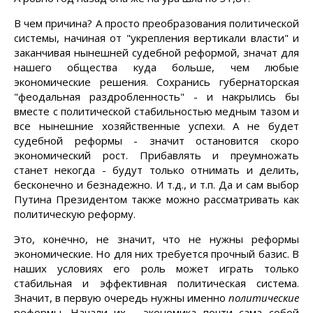
В чем причина? А просто преобразования политической
системы, начиная от "укрепления вертикали власти" и
заканчивая нынешней судебной реформой, значат для
нашего общества куда больше, чем любые
экономические решения. Сохранись губернаторская
"феодальная раздробленность" - и накрылись бы
вместе с политической стабильностью медным тазом и
все нынешние хозяйственные успехи. А не будет
судебной реформы - значит остановится скоро
экономический рост. Прибавлять и преумножать
станет некогда - будут только отнимать и делить,
бесконечно и безнадежно. И т.д., и т.п. Да и сам выбор
Путина Президентом также можно рассматривать как
политическую реформу.
Это, конечно, не значит, что не нужны реформы
экономические. Но для них требуется прочный базис. В
наших условиях его роль может играть только
стабильная и эффективная политическая система.
Значит, в первую очередь нужны именно
политические
реформы. Начали их - экономика почти сама собой