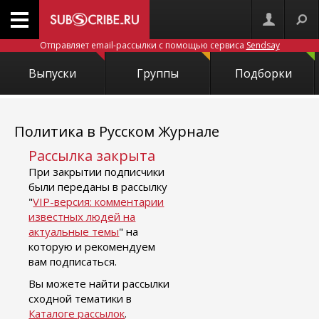
Отправляет email-рассылки с помощью сервиса
Sendsay
Выпуски
Группы
Подборки
Политика в Русском Журнале
Рассылка закрыта
При закрытии подписчики
были переданы в рассылку
"
VIP-версия: комментарии
известных людей на
актуальные темы
" на
которую и рекомендуем
вам подписаться.
Вы можете найти рассылки
сходной тематики в
Каталоге рассылок
.