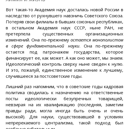
Вот такая-то Академия наук досталась новой России в
наследство от рухнувшего навзничь Советского Союза.
Потеряв свои филиалы в бывших союзных республиках,
в остальном Академия наук СССР, ныне РАН, не
претерпела существенных организационных
изменений. Она по-прежнему
остается монополистом
в сфере фундаментальной науки
. Она по-прежнему
остается под патронажем государства, которое
финансирует ее, как может. А как оно может, мы знаем.
Идеологический контроль сверху ныне сведен к нулю.
И это, пожалуй, единственное изменение к лучшему,
случившееся за постсоветские годы.
Лишний раз напомним, что в советские годы кадровая
политика сводилась к назначению на ответственные
посты идеологически безупречных товарищей,
невзирая на их квалификацию (последняя, заметим
правды ради, могла иногда быть очень и очень
высокой). Для науки, существовавшей в условиях
непререкаемого централизма, такой подход был
особенно губительным.