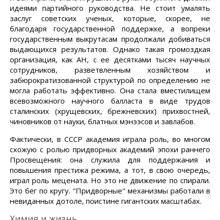
идеями партийного руководства. Не стоит умалять
заслуг советских ученых, которые, скорее, не
благодаря государственной поддержке, а вопреки
государственным выкрутасам продолжали добиваться
выдающихся результатов. Однако такая громоздкая
организация, как АН, с ее десятками тысяч научных
сотрудников, разветвленным хозяйством и
забюрократизованной структурой по определению не
могла работать эффективно. Она стала вместилищем
всевозможного научного балласта в виде трудов
сталинских (хрущевских, брежневских) прихвостней,
чиновников от науки, блатных мэнээсов и завлабов.
Фактически, в СССР академия играла роль, во многом
схожую с ролью придворных академий эпохи раннего
Просвещения: она служила для поддержания и
повышения престижа режима, а тот, в свою очередь,
играл роль мецената. Но это не движение по спирали.
Это бег по кругу. "Придворные" механизмы работали в
невиданных дотоле, поистине гигантских масштабах.
Химия и жизнь