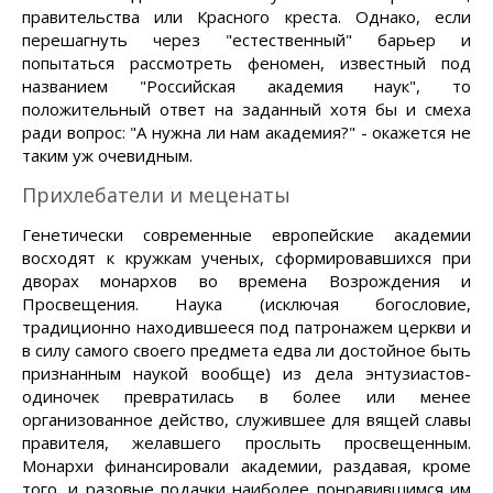
правительства или Красного креста. Однако, если
перешагнуть через "естественный" барьер и
попытаться рассмотреть феномен, известный под
названием "Российская академия наук", то
положительный ответ на заданный хотя бы и смеха
ради вопрос: "А нужна ли нам академия?" - окажется не
таким уж очевидным.
Прихлебатели и меценаты
Генетически современные европейские академии
восходят к кружкам ученых, сформировавшихся при
дворах монархов во времена Возрождения и
Просвещения. Наука (исключая богословие,
традиционно находившееся под патронажем церкви и
в силу самого своего предмета едва ли достойное быть
признанным наукой вообще) из дела энтузиастов-
одиночек превратилась в более или менее
организованное действо, служившее для вящей славы
правителя, желавшего прослыть просвещенным.
Монархи финансировали академии, раздавая, кроме
того, и разовые подачки наиболее понравившимся им