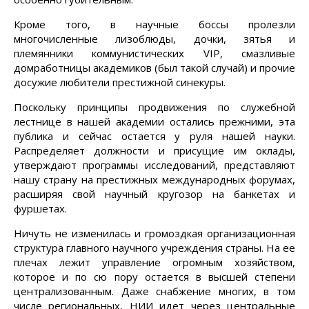
Кроме того, в научные боссы пролезли
многочисленные лизоблюды, дочки, зятья и
племянники коммунистических VIP, смазливые
домработницы академиков (был такой случай) и прочие
досужие любители престижной синекуры.
Поскольку принципы продвижения по служебной
лестнице в нашей академии остались прежними, эта
публика и сейчас остается у руля нашей науки.
Распределяет должности и присущие им оклады,
утверждают программы исследований, представляют
нашу страну на престижных международных форумах,
расширяя свой научный кругозор на банкетах и
фуршетах.
Ничуть не изменилась и громоздкая организационная
структура главного научного учреждения страны. На ее
плечах лежит управление огромным хозяйством,
которое и по сю пору остается в высшей степени
централизованным. Даже снабжение многих, в том
числе региональных, НИИ идет через центральные