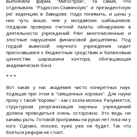
выполняла фирма "Мигострой", та самая, что
отделывала "Рэдиссон-Славянскую" и президентскую
ре! зиденцию в Завидове. Надо понимать, и цены у
них чуть выше, чем у молдавских шабашников.
Недаром проверки счетной палаты обнаружили в
деятельности учреждений РАН многочисленные и
злостные нарушения финансовой дисциплины. Под
гордой вывеской научного учреждения сидит
присосавшаяся к бюджетным средствам и балансовым
ценностям шарашкина контора, обогащающая
академических бонз.
* * *
Вот какая у нас академия чисто конкретных наук.
Ходящая при этом в "священных коровах". Для науки
проку с такой "коровы" - как с козла молока. Разумеется,
структурная реорганизация научных учреждений
должна проводиться очень осторожно. Это ведь не
канавы рыть. Готовой программы на руках нет пока ни у
кого. Однако, похоже, хуже уже не будет. Так что
бояться реформ не стоит.