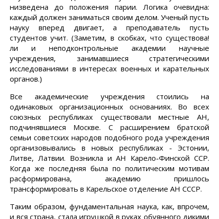
низведена до положения парии. Логика очевидна:
каждый должен заниматься своим делом. Ученый пусть
науку вперед двигает, а преподаватель пусть
студентов учит. (Заметим, в скобках, что существова!
ли и неподконтрольные академии научные
учреждения, занимавшиеся стратегическими
исследованиями в интересах военных и карательных
органов.)
Все академические учреждения стоились на
одинаковых организационных основаниях. Во всех
союзных республиках существовали местные АН,
подчинявшиеся Москве. С расширением братской
семьи советских народов подобного рода учреждения
организовывались в новых республиках - Эстонии,
Литве, Латвии. Возникла и АН Карело-Финской ССР.
Когда же последняя была по политическим мотивам
расформирована, академию пришлось
трансформировать в Карельское отделение АН СССР.
Таким образом, фундаментальная наука, как, впрочем,
и вся страна, стала игрушкой в руках обуянного дикими