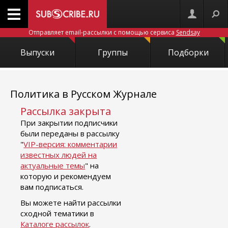
Отправляет email-рассылки с помощью сервиса
Sendsay
Выпуски
Группы
Подборки
Политика в Русском Журнале
Рассылка закрыта
При закрытии подписчики
были переданы в рассылку
"
VIP-версия: комментарии
известных людей на
актуальные темы
" на
которую и рекомендуем
вам подписаться.
Вы можете найти рассылки
сходной тематики в
Каталоге рассылок
.