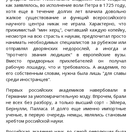
как заявлялось, во исполнение воли Петра в 1725 году,
хотя еще в течение долгих лет влачила довольно
жалкое существование и функций всероссийского
научного центра никак не играла. Характерно, что
прижимистый "мин херц", считавший каждую копейку,
несмотря на всю страсть к наукам, предпочитал просто
нанимать необходимых специалистов за рубежом или
отправлял дворянских недорослей, а иногда и
"протчего звания людишек" в европейские вузы.
Вместо придворных прихлебателей он получал
рабочую лошадку, что и требовалось. А академия, по
его собственным словам, нужна была лишь "для славы
среди иностранцев".
Первых российских академиков навербовали в
Германии за умопомрачительную мзду. Впрочем, брали
не всех без разбору, а только высший сорт - Эйлера,
Бернулли, Палласа. И долго еще именно импортные
ученые, в первую очередь немцы, являлись становым
хребтом российской науки.
Российская академия наук до самой революции была