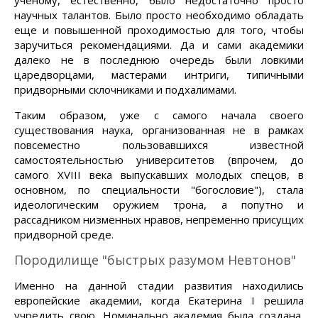
ученому, естественно, было недостаточно просто
научных талантов. Было просто необходимо обладать
еще и повышенной проходимостью для того, чтобы
заручиться рекомендациями. Да и сами академики
далеко не в последнюю очередь были ловкими
царедворцами, мастерами интриги, типичными
придворными склочниками и подхалимами.
Таким образом, уже с самого начала своего
существования наука, организованная не в рамках
повсеместно пользовавшихся известной
самостоятельностью университетов (впрочем, до
самого XVIII века выпускавших молодых спецов, в
основном, по специальности "богословие"), стала
идеологическим оружием трона, а попутно и
рассадником низменных нравов, непременно присущих
придворной среде.
Породилище "быстрых разумом Невтонов"
Именно на данной стадии развития находились
европейские академии, когда Екатерина I решила
учредить свою. Номинально академия была создана,