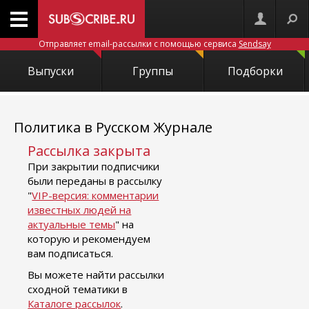
Отправляет email-рассылки с помощью сервиса
Sendsay
Выпуски
Группы
Подборки
Политика в Русском Журнале
Рассылка закрыта
При закрытии подписчики
были переданы в рассылку
"
VIP-версия: комментарии
известных людей на
актуальные темы
" на
которую и рекомендуем
вам подписаться.
Вы можете найти рассылки
сходной тематики в
Каталоге рассылок
.