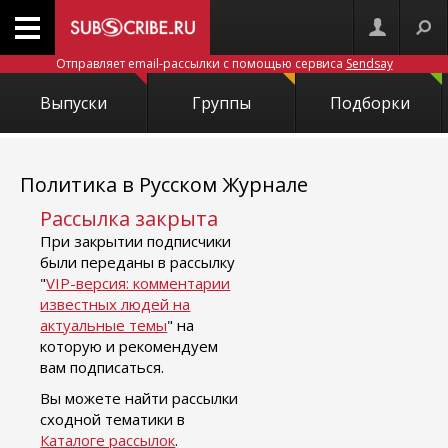
Отправляет email-рассылки с помощью сервиса
Sendsay
Выпуски
Группы
Подборки
Политика в Русском Журнале
Рассылка закрыта
При закрытии подписчики
были переданы в рассылку
"
VIP-версия: комментарии
известных людей на
актуальные темы
" на
которую и рекомендуем
вам подписаться.
Вы можете найти рассылки
сходной тематики в
Каталоге рассылок
.