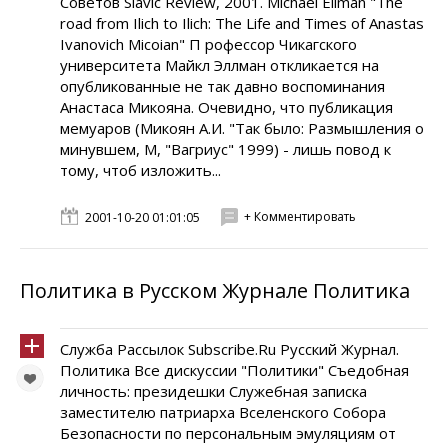
Советов Slavic Review, 2001. Michael Ellman "The
road from Ilich to Ilich: The Life and Times of Anastas
Ivanovich Micoian" П рофессор Чикагского
университета Майкл Эллман откликается на
опубликованные не так давно воспоминания
Анастаса Микояна. Очевидно, что публикация
мемуаров (Микоян А.И. "Так было: Размышления о
минувшем, М, "Вагриус" 1999) - лишь повод к
тому, чтоб изложить...
+ Комментировать
2001-10-20 01:01:05
Политика в Русском Журнале Политика
Служба Рассылок Subscribe.Ru Русский Журнал.
Политика Все дискуссии "Политики" Съедобная
личность: президешки Служебная записка
заместителю патриарха Вселенского Собора
Безопасности по персональным эмуляциям от