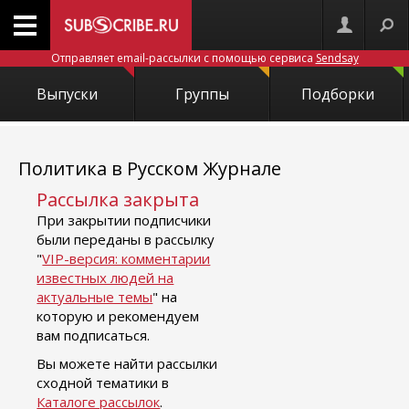
Отправляет email-рассылки с помощью сервиса
Sendsay
Выпуски
Группы
Подборки
Политика в Русском Журнале
Рассылка закрыта
При закрытии подписчики
были переданы в рассылку
"
VIP-версия: комментарии
известных людей на
актуальные темы
" на
которую и рекомендуем
вам подписаться.
Вы можете найти рассылки
сходной тематики в
Каталоге рассылок
.