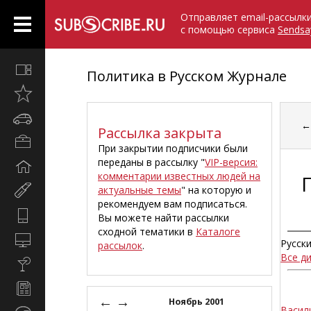
Отправляет email-рассылк
с помощью сервиса
Sendsa
Все
Политика в Русском Журнале
вместе
Открыто
недавно
Автомобили
Рассылка закрыта
Бизнес
При закрытии подписчики были
и
переданы в рассылку "
VIP-версия:
Дом
карьера
комментарии известных людей на
и
актуальные темы
" на которую и
Мир
семья
рекомендуем вам подписаться.
женщины
Hi-
Вы можете найти рассылки
Tech
сходной тематики в
Каталоге
Компьютеры
Русск
рассылок
.
и
Все д
Культура,
интернет
стиль
Новости
жизни
←
→
и
Ноябрь 2001
Васил