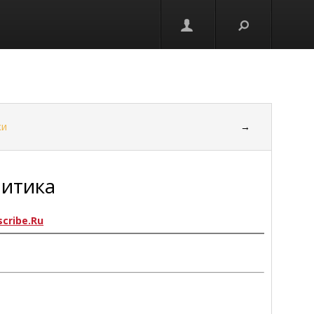
ки
→
литика
scribe.Ru