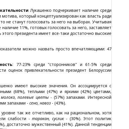
кательности
Лукашенко подчеркивает наличие среди
и мотива, который концептуализирован как власть ради
то не станут голосовать за него на выборах. Учитывая
е наличие 11%, готовых голосовать за него, заставляет
ь этого президента имеет все-таки достаточно высокие
показатели можно назвать просто впечатляющими: 47
ность
: 77-23% среди "сторонников" и 61-5% среди
сти оценок привлекательности президент Белоруссии
шенко имеют высокие значения. Он ассоциируется с
вными (68%), теплыми (47%) и яркими (42%) цветами,
 молоко, полевые цветы
- (57%) запахами. Интересной
ими запахами -
сено, навоз
- (43%).
уровне так же отчетливо, как на рациональном, хотя
ели слабости -
таракан, суслик
- (30%). Этот политик
7%), достаточно мужественный (41%). Данной тенденции