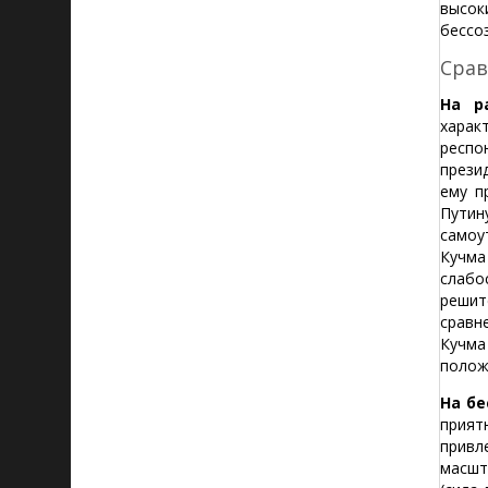
высок
бессо
Срав
На р
харак
респо
прези
ему п
Путин
самоу
Кучма
слабо
решит
сравн
Кучма
полож
На бе
прият
привл
масшт