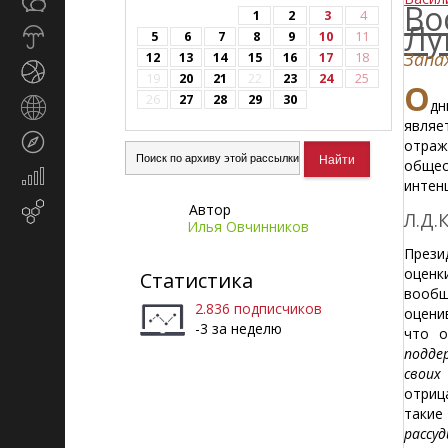
Общество
СМИ
Во
1
2
3
4
Лу
Прогноз
5
6
7
8
9
10
11
погоды
Запа
12
13
14
15
16
17
18
Спорт
19
20
21
22
23
24
25
О
26
27
28
29
30
дн
Страны
являе
и
Туризм
отраж
регионы
общес
Экономика
интен
и
Автор
Email-
финансы
Л.Д.
Илья Овчинников
маркетинг
Прези
оцен
Статистика
вообщ
2.836 подписчиков
оцени
-3 за неделю
что о
подде
своих
отриц
такие
рассу