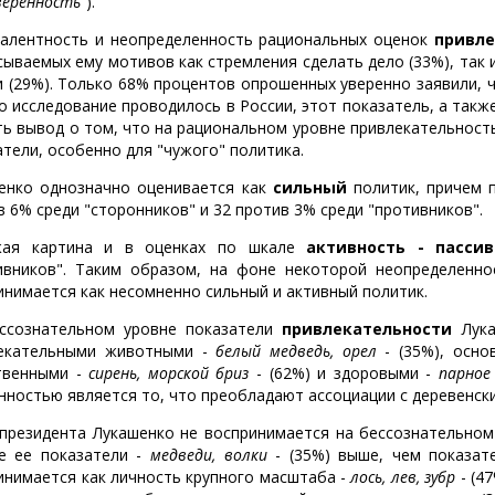
веренность"
).
алентность и неопределенность рациональных оценок
привле
сываемых ему мотивов как стремления сделать дело (33%), так 
и (29%). Только 68% процентов опрошенных уверенно заявили, ч
то исследование проводилось в России, этот показатель, а такж
ть вывод о том, что на рациональном уровне привлекательност
атели, особенно для "чужого" политика.
енко однозначно оценивается как
сильный
политик, причем 
в 6% среди "сторонников" и 32 против 3% среди "противников".
жая картина и в оценках по шкале
активность - пассив
ивников". Таким образом, на фоне некоторой неопределенно
инимается как несомненно сильный и активный политик.
ссознательном уровне показатели
привлекательности
Лука
екательными животными -
белый медведь, орел
- (35%), осно
твенными -
сирень, морской бриз
- (62%) и здоровыми -
парное
нностью является то, что преобладают ассоциации с деревенск
президента Лукашенко не воспринимается на бессознательном 
е ее показатели -
медведи, волки
- (35%) выше, чем показат
инимается как личность крупного масштаба -
лось, лев, зубр
- (4