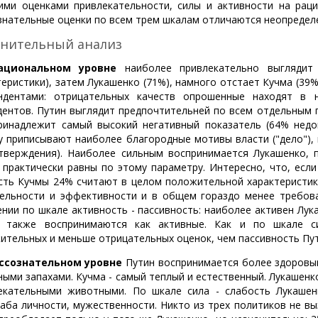
ими оценками привлекательности, силы и активности на раци
знательные оценки по всем трем шкалам отличаются неопредел
нительный анализ
ациональном уровне
наиболее привлекательно выглядит 
теристики), затем Лукашенко (71%), намного отстает Кучма (39%
ндентами: отрицательных качеств опрошенные находят в 
дентов. Путин выглядит предпочтительней по всем отдельным 
ринадлежит самый высокий негативный показатель (64% недо
у приписывают наиболее благородные мотивы власти ("дело"),
тверждения). Наиболее сильным воспринимается Лукашенко, п
 практически равны по этому параметру. Интересно, что, если
сть Кучмы 24% считают в целом положительной характеристико
ельности и эффективности и в общем гораздо менее требова
ении по шкале активность - пассивность: наиболее активен Лу
 также воспринимаются как активные. Как и по шкале с
ительных и меньше отрицательных оценок, чем пассивность Пут
ссознательном уровне
Путин воспринимается более здоровым
ными запахами. Кучма - самый теплый и естественный. Лукашенко
екательными животными. По шкале сила - слабость Лукаше
аба личности, мужественности. Никто из трех политиков не в