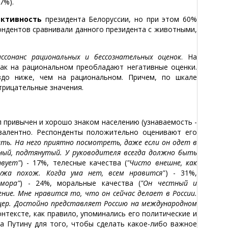
7%).
активность
президента Белоруссии, но при этом 60%
ондентов сравнивали данного президента с животными,
иссонанс рациональных и бессознательных оценок
. На
как на рациональном преобладают негативные оценки.
здо ниже, чем на рациональном. Причем, по шкале
трицательные значения.
л привычен и хорошо знаком населению (узнаваемость -
валентно. Респонденты положительно оценивают его
ить. На него приятно посмотреть, даже если он одет в
ный, подтянутый. У руководителя всегда должно быть
вует"
) - 17%, телесные качества (
"Чисто внешне, как
ужа похож. Когда ума нет, всем нравится"
) - 31%,
мора"
) - 24%, моральные качества (
"Он честный и
ние. Мне нравится то, что он сейчас делает в России.
ицер. Достойно представляет Россию на международном
контексте, как правило, упоминались его политические и
а Путину для того, чтобы сделать какое-либо важное