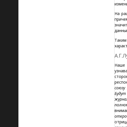
измен
На ра
приче
значи
данны
Таким
харак
А.Г.
Наше 
узнав
сторо
респо
союзу
Будут
журна
полно
внима
откро
отриц