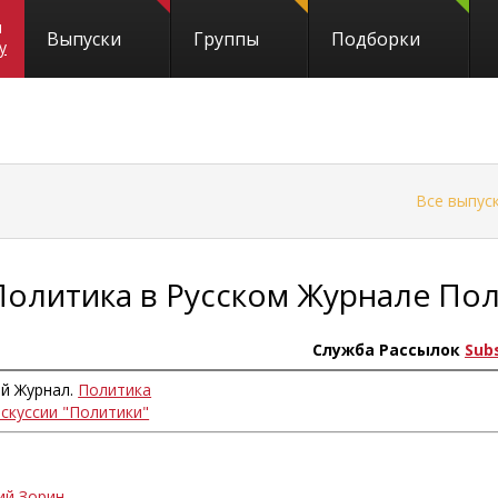
и
Выпуски
Группы
Подборки
y
←
Все выпус
Политика в Русском Журнале По
Служба Рассылок
Sub
ий Журнал.
Политика
искуссии "Политики"
ий Зорин