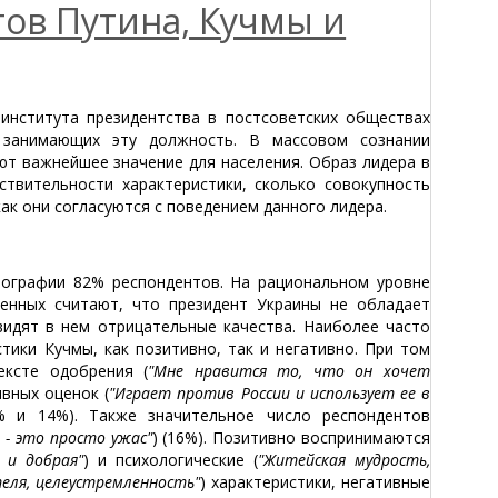
ов Путина, Кучмы и
института президентства в постсоветских обществах
 занимающих эту должность. В массовом сознании
т важнейшее значение для населения. Образ лидера в
твительности характеристики, сколько совокупность
ак они согласуются с поведением данного лидера.
тографии 82% респондентов. На рациональном уровне
енных считают, что президент Украины не обладает
идят в нем отрицательные качества. Наиболее часто
тики Кучмы, как позитивно, так и негативно. При том
ексте одобрения (
"Мне нравится то, что он хочет
ивных оценок (
"Играет против России и использует ее в
% и 14%). Также значительное число респондентов
 - это просто ужас"
) (16%). Позитивно воспринимаются
 и добрая"
) и психологические (
"Житейская мудрость,
еля, целеустремленность"
) характеристики, негативные