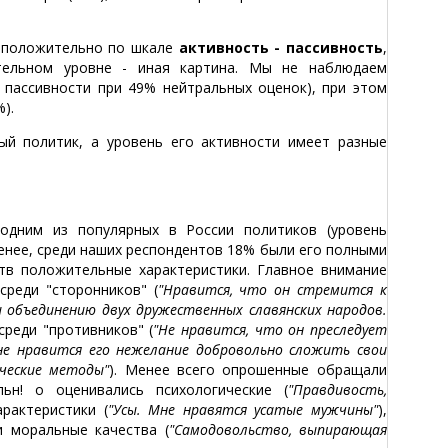
я положительно по шкале
активность - пассивность
,
ательном уровне - иная картина. Мы не наблюдаем
 пассивности при 49% нейтральных оценок), при этом
).
ый политик, а уровень его активности имеет разные
 одним из популярных в России политиков (уровень
менее, среди наших респондентов 18% были его полными
тв положительные характеристики. Главное внимание
среди "сторонников" (
"Нравится, что он стремится к
и объединению двух дружественных славянских народов.
среди "противников" (
"Не нравится, что он преследует
не нравится его нежелание добровольно сложить свои
ческие методы"
). Менее всего опрошенные обращали
ьн! о оценивались психологические (
"Правдивость,
арактеристики (
"Усы. Мне нравятся усатые мужчины"
),
и моральные качества (
"Самодовольство, выпирающая