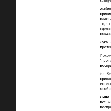
самоу
Амбив
припи
власт
то, ч
сдела
показ
Лукаш
проти
Похо
"прот
воспр
На бе
привл
естес
особе
Сила
все ж
воспр