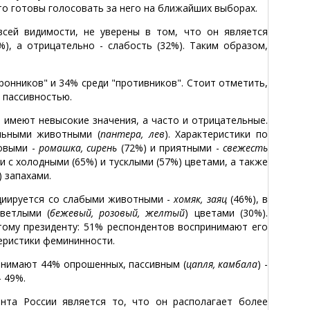
то готовы голосовать за него на ближайших выборах.
сей видимости, не уверены в том, что он является
), а отрицательно - слабость (32%). Таким образом,
оронников" и 34% среди "противников". Стоит отметить,
 пассивностью.
 имеют невысокие значения, а часто и отрицательные.
льными животными (
пантера, лев
). Характеристики по
ровыми -
ромашка, сирень
(72%) и приятными -
свежесть
 с холодными (65%) и тусклыми (57%) цветами, а также
 запахами.
оциируется со слабыми животными -
хомяк, заяц
(46%), в
ветлыми (
бежевый, розовый, желтый
) цветами (30%).
тому президенту: 51% респондентов воспринимают его
теристики фемининности.
инимают 44% опрошенных, пассивным (
цапля, камбала
) -
 - 49%.
нта России является то, что он располагает более