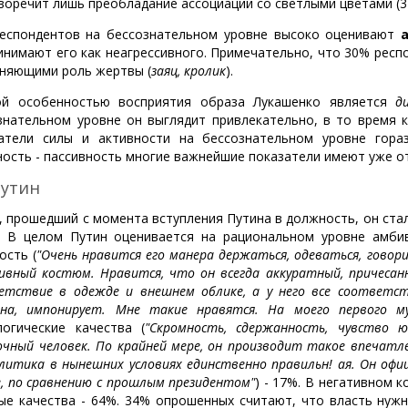
воречит лишь преобладание ассоциаций со светлыми цветами (3
еспондентов на бессознательном уровне высоко оценивают
инимают его как неагрессивного. Примечательно, что 30% респ
няющими роль жертвы (
заяц, кролик
).
й особенностью восприятия образа Лукашенко является
д
знательном уровне он выглядит привлекательно, в то время 
атели силы и активности на бессознательном уровне гора
ность - пассивность многие важнейшие показатели имеют уже о
Путин
д, прошедший с момента вступления Путина в должность, он ста
. В целом Путин оценивается на рациональном уровне амби
ость (
"Очень нравится его манера держаться, одеваться, говор
ивный костюм. Нравится, что он всегда аккуратный, причесан
етствие в одежде и внешнем облике, а у него все соответст
на, импонирует. Мне такие нравятся. На моего первого м
логические качества (
"Скромность, сдержанность, чувство ю
очный человек. По крайней мере, он производит такое впечатле
олитика в нынешних условиях единственно правильн! ая. Он оф
е, по сравнению с прошлым президентом"
) - 17%. В негативном 
ые качества - 64%. 34% опрошенных считают, что власть нужн