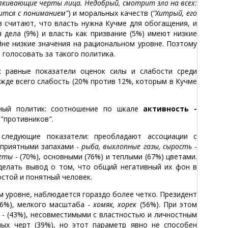
кивающие черты лица. Недобрый, смотрит зло на всех:
ится с пониманием"
) и моральных качеств (
"Хитрый, его
в считают, что власть нужна Кучме для обогащения, и
 дела (9%) и власть как призвание (5%) имеют низкие
йне низкие значения на рациональном уровне. Поэтому
 голосовать за такого политика.
 равные показатели оценок силы и слабости среди
режде всего слабость (20% против 12%, которым в Кучме
вный политик: соотношение по шкале
активность -
 "противников".
ледующие показатели: преобладают ассоциации с
еприятными запахами -
рыба, выхлопные газы, сырость
-
веты
- (70%), основными (76%) и теплыми (67%) цветами.
делать вывод о том, что общий негативный их фон в
остой и понятный человек.
м уровне, наблюдается гораздо более четко. Президент
76%), мелкого масштаба -
хомяк, хорек
(56%). При этом
- (43%), несовместимыми с властностью и личностным
ых черт (39%), но этот параметр явно не способен