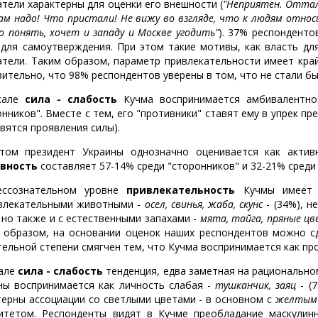
атели характерны для оценки его внешности (
"Неприятен. Оттал
ам надо! Что пристали! Не вижу во взгляде, что к людям относ
о понять, хочет и западу и Москве угодить"
). 37% респонденто
 для самоутверждения. При этом такие мотивы, как власть для
атели. Таким образом, параметр привлекательности имеет кра
вительно, что 98% респондентов уверены в том, что не стали бы
кале
сила - слабость
Кучма воспринимается амбивалентно:
онников". Вместе с тем, его "противники" ставят ему в упрек п
авятся проявления силы).
том президент Украины однозначно оценивается как акти
ивность
составляет 57-14% среди "сторонников" и 32-21% среди
ессознательном уровне
привлекательность
Кучмы имеет с
влекательными животными -
осел, свинья, жаба, скунс
- (34%), н
, но также и с естественными запахами -
мята, тайга, пряные ц
 образом, на основании оценок наших респондентов можно с
тельной степени смягчен тем, что Кучма воспринимается как пр
але
сила - слабость
тенденция, едва заметная на рационально
ны воспринимается как личность слабая -
тушканчик, заяц
- (
терны ассоциации со светлыми цветами - в основном с
желтым
итетом. Респонденты видят в Кучме преобладание маскулинн