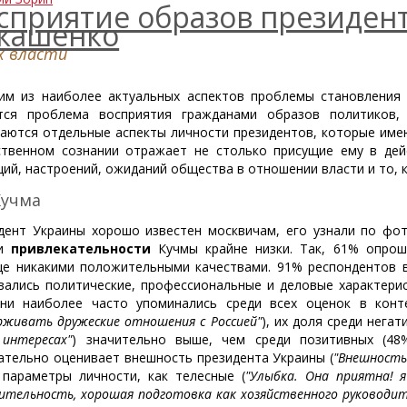
сприятие образов президент
кашенко
х власти
им из наиболее актуальных аспектов проблемы становления 
тся проблема восприятия гражданами образов политиков,
аются отдельные аспекты личности президентов, которые имею
твенном сознании отражает не столько присущие ему в дейс
ций, настроений, ожиданий общества в отношении власти и то, к
Кучма
дент Украины хорошо известен москвичам, его узнали по фо
ки
привлекательности
Кучмы крайне низки. Так, 61% опрош
е никакими положительными качествами. 91% респондентов в
вались политические, профессиональные и деловые характерис
ни наиболее часто упоминались среди всех оценок в конт
рживать дружеские отношения с Россией"
), их доля среди негат
 интересах"
) значительно выше, чем среди позитивных (48
ательно оценивает внешность президента Украины (
"Внешность
 параметры личности, как телесные (
"Улыбка. Она приятна! я
дительность, хорошая подготовка как хозяйственного руководит