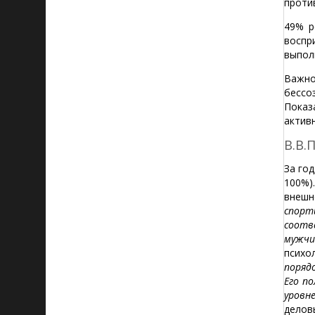
проти
49% р
воспр
выпол
Важно
бессо
Показ
актив
В.В.
За го
100%)
внешн
спорт
соотв
мужчи
психо
поряд
Его п
уровн
делов