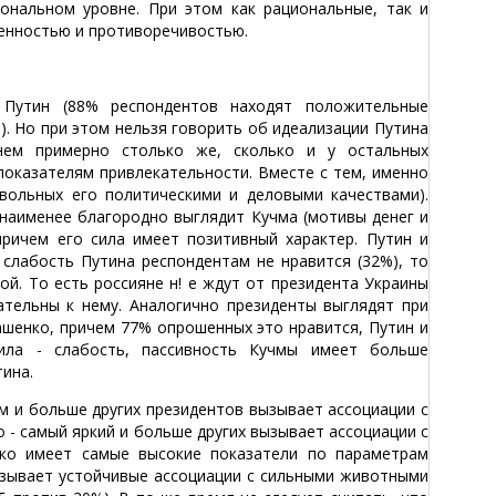
ональном уровне. При этом как рациональные, так и
енностью и противоречивостью.
Путин (88% респондентов находят положительные
). Но при этом нельзя говорить об идеализации Путина
нем примерно столько же, сколько и у остальных
показателям привлекательности. Вместе с тем, именно
вольных его политическими и деловыми качествами).
 наименее благородно выглядит Кучма (мотивы денег и
ричем его сила имеет позитивный характер. Путин и
 слабость Путина респондентам не нравится (32%), то
й. То есть россияне н! е ждут от президента Украины
тельны к нему. Аналогично президенты выглядят при
кашенко, причем 77% опрошенных это нравится, Путин и
ила - слабость, пассивность Кучмы имеет больше
ина.
 и больше других президентов вызывает ассоциации с
 - самый яркий и больше других вызывает ассоциации с
нко имеет самые высокие показатели по параметрам
ызывает устойчивые ассоциации с сильными животными