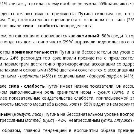
 21% считает, что власть ему вообще не нужна. 55% заявляют, ч
нденты желают видеть президента Путина сильным, но, по в
ым. Так, положительно оценивается в основном его сила (25%
и по шкале
сила - слабость
неопределенны.
том, он однозначно оценивается как
активный
: 58% среди "ст
еспонденты достаточно часто (29%) выражали недовольство его
метры
привлекательности
Путина на бессознательном уровне
лишь 24% респондентов сравнивали президента с привлекате
м параметрам достаточно противоречивы: ассоциации со здо
 запахами и основными (65%) цветами сочетаются с ассоциациями
генными -
нафталин
(45%) и социальными -
дорогой парфюм
(41%)
кале
сила - слабость
Путин имеет низкие показатели. Он асс
ном выполняющими роль хранителя норы -
суслик
(39%), и с
лее показательные свидетельства слабости, приписываемой э
ичность мелкого масштаба (
хорек, кот
) и 55% видят в нем харак
вным
(
мангуст, лиса
) Путина на бессознательном уровне воспр
агрессивным (
ястреб, щука
) - 42%, неагрессивным (
утка, лягушка
)
 образом, главной тенденцией в восприятии образа президе