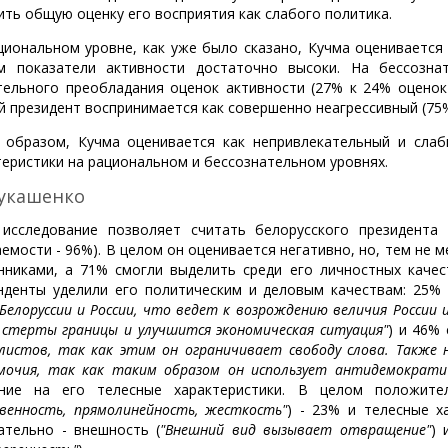
ить общую оценку его восприятия как слабого политика.
циональном уровне, как уже было сказано, Кучма оцениваетс
м показатели активности достаточно высоки. На бессозн
тельного преобладания оценок активности (27% к 24% оценок
й президент воспринимается как совершенно неагрессивный (75%
 образом, Кучма оценивается как непривлекательный и слаб
теристики на рациональном и бессознательном уровнях.
Лукашенко
исследование позволяет считать белорусского президента
аемости - 96%). В целом он оценивается негативно, но, тем не 
нниками, а 71% смогли выделить среди его личностных качес
нденты уделили его политическим и деловым качествам: 25% 
 Белоруссии и России, что ведет к возрождению величия России 
 стерты границы и улучшится экономическая ситуация"
) и 46% 
листов, так как этим он ограничивает свободу слова. Также 
мочия, так как таким образом он использует антидемократи
ние на его телесные характеристики. В целом положител
венность, прямолинейность, жесткость"
) - 23% и телесные х
ательно - внешность (
"Внешний вид вызывает отвращение"
) 