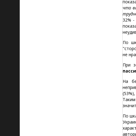
показ
что в
трудн
32% -
показ
неуди
По ш
"стор
не нр
При э
пасс
На б
непри
(53%)
Таким
значи
По шк
Украи
харак
автор