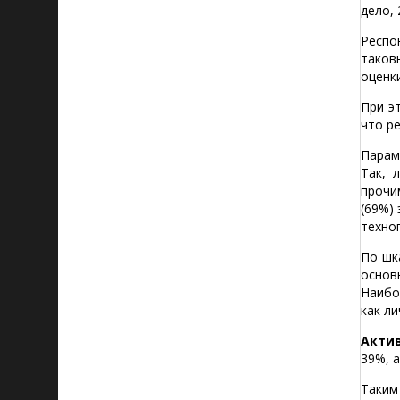
дело,
Респо
таков
оценк
При э
что р
Пара
Так, 
прочи
(69%)
техно
По ш
основ
Наибо
как л
Акти
39%, 
Таким