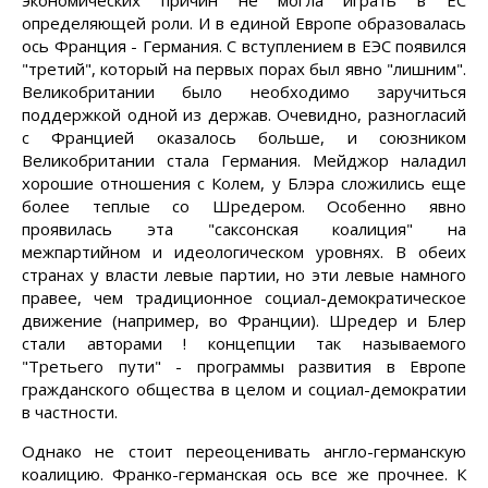
экономических причин не могла играть в ЕС
определяющей роли. И в единой Европе образовалась
ось Франция - Германия. С вступлением в ЕЭС появился
"третий", который на первых порах был явно "лишним".
Великобритании было необходимо заручиться
поддержкой одной из держав. Очевидно, разногласий
с Францией оказалось больше, и союзником
Великобритании стала Германия. Мейджор наладил
хорошие отношения с Колем, у Блэра сложились еще
более теплые со Шредером. Особенно явно
проявилась эта "саксонская коалиция" на
межпартийном и идеологическом уровнях. В обеих
странах у власти левые партии, но эти левые намного
правее, чем традиционное социал-демократическое
движение (например, во Франции). Шредер и Блер
стали авторами ! концепции так называемого
"Третьего пути" - программы развития в Европе
гражданского общества в целом и социал-демократии
в частности.
Однако не стоит переоценивать англо-германскую
коалицию. Франко-германская ось все же прочнее. К