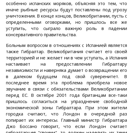
особенно испанских моряков, объясняя это тем, что
иначе рыбные ресурсы будут поставлены под угрозу
уничтожения. В конце концов, Великобритании, пусть с
определенными оговорками, но пришлось все же
уступить, что сыграло важную роль в падении
консервативного правительства.
Больным вопросом в отношениях с Испанией является
также Гибралтар. Великобритания считает его своей
территорией и не желает ни в чем уступать, а Испания
настаивает на предоставлении Гибралтару
независимости и наверняка думает о возвращении его
в далеком будущем под свой суверенитет. В
последнее время эта проблема приобрела новое
звучание в связи с обязательствами Великобритании
перед ЕС. В октябре 2001 года британцам все-таки
пришлось согласиться на упразднение свободной
экономической зоны Гибралтара. При этом жители
городка считают, что Лондон в очередной раз
попирает их интересы. Главный министр Гибралтара
Джо Боссано говорит, что если Лондон считает
гибралтарцев "своими", то должен наделить их теми