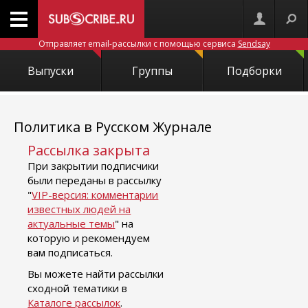
Отправляет email-рассылки с помощью сервиса
Sendsay
Выпуски
Группы
Подборки
Политика в Русском Журнале
Рассылка закрыта
При закрытии подписчики
были переданы в рассылку
"
VIP-версия: комментарии
известных людей на
актуальные темы
" на
которую и рекомендуем
вам подписаться.
Вы можете найти рассылки
сходной тематики в
Каталоге рассылок
.