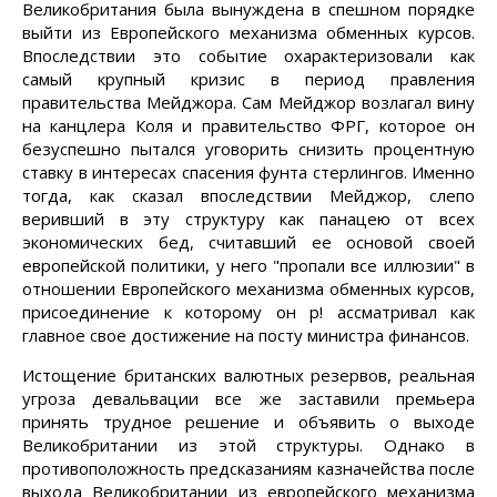
Великобритания была вынуждена в спешном порядке
выйти из Европейского механизма обменных курсов.
Впоследствии это событие охарактеризовали как
самый крупный кризис в период правления
правительства Мейджора. Сам Мейджор возлагал вину
на канцлера Коля и правительство ФРГ, которое он
безуспешно пытался уговорить снизить процентную
ставку в интересах спасения фунта стерлингов. Именно
тогда, как сказал впоследствии Мейджор, слепо
веривший в эту структуру как панацею от всех
экономических бед, считавший ее основой своей
европейской политики, у него "пропали все иллюзии" в
отношении Европейского механизма обменных курсов,
присоединение к которому он р! ассматривал как
главное свое достижение на посту министра финансов.
Истощение британских валютных резервов, реальная
угроза девальвации все же заставили премьера
принять трудное решение и объявить о выходе
Великобритании из этой структуры. Однако в
противоположность предсказаниям казначейства после
выхода Великобритании из европейского механизма