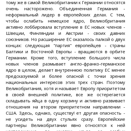
тому же в самой Великобритании к Германии относятся
очень насторожено. Объединенная Германия -
неформальный лидер в европейских делах. С тем,
чтобы ослабить немецкое ядро, Великобритания
активно лоббировала вступление в ЕС новых членов -
Швеции, Финляндии и Австрии - своих давних
союзников. Но расширение ЕС оказалось палкой о двух
концах: следующая "партия" европейцев - страны
Балтики и Восточной Европы - вращаются в орбите
Германии. Кроме того, вступление большого числа
новых членов размывает англо-франко-германское
ядро в целом, делает внутреннюю политику ЕС менее
предсказуемой и более опасной с точки зрения
национальных интересов этих трех стран. Поэтому
Великобритания, хотя и называет Европу приоритетом
в своей внешней политике, все же остерегается
складывать яйца в одну корзину и активно развивает
отношения на втором приоритетном направлении -
США. Здесь, однако, существу! ет другая опасность -
не усидеть на двух стульях сразу. Европейские
партнеры Великобритании явно относятся к ней