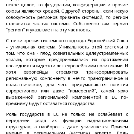
некое целое, то федерации, конфедерации и прочие
союзы являются средой. С другой стороны, если некую
совокупность регионов признать системой, то регион
становится частью системы. Собственно сам термин
"регион" и указывает на эту частность.
С точки зрения системного подхода Европейский Союз
- уникальная система. Уникальность этой системы в
том, что она - плод сознательных целеустремленных
усилий, которые предпринимались на протяжении
последних пятидесяти лет европейскими политиками. И
хотя европейцы стремятся трансформировать
региональную компоненту в нечто трансграничное и
полиэтническое, для чего придумываются понятия
еврорегионов или даже "измерений", самой ярко
выраженной региональной компонентой в ЕС по-
прежнему будут оставаться государства.
Роль государств в ЕС не только не ослабевает с
передачей ряда их функций наднациональным
структурам, а наоборот - даже усиливается. Причем
именно в региональном (частном) аспекте. Ведь