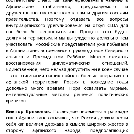
соответствии с ней. Мы заинтересованы в наличии в
Афганистане стабильного, предсказуемого и
дружественно настроенного к нам и другим соседям
правительства. Поэтому отдавать все вопросы
внутриафганского урегулирования на откуп США для
нас было бы непростительно. Процесс этот будет
долгим и тернистым, и мы вынужденно должны в нем
участвовать. Российские представители уже побывали
в Афганистане, встречались с руководством Северного
альянса и Президентом Раббани. Можно ожидать
восстановления дипломатических отношений.
Единственное, чего нельзя допустить ни в коем случае
- это втягивания наших войск в боевые операции на
афганской территории. Россия в последние годы
довольно много воевала. Пора осваивать мирные,
интеллектуальные методы решения политических
кризисов.
Виктор Кременюк:
Последние перемены в раскладе
сил в Афганистане означают, что Россия должна вести
себя как великая держава в смысле широких жестов в
сторону афганского народа, предполагающих