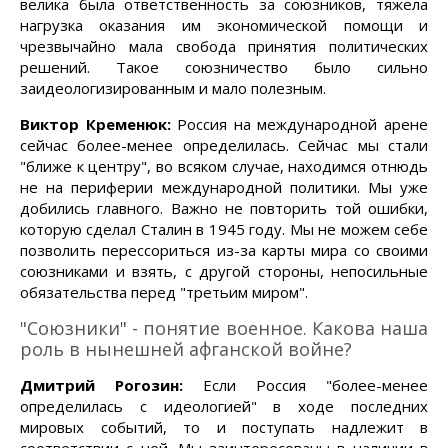
велика была ответственность за союзников, тяжела
нагрузка оказания им экономической помощи и
чрезвычайно мала свобода принятия политических
решений. Такое союзничество было сильно
заидеологизированным и мало полезным.
Виктор Кременюк:
Россия на международной арене
сейчас более-менее определилась. Сейчас мы стали
"ближе к центру", во всяком случае, находимся отнюдь
не на периферии международной политики. Мы уже
добились главного. Важно не повторить той ошибки,
которую сделал Сталин в 1945 году. Мы не можем себе
позволить перессориться из-за карты мира со своими
союзниками и взять, с другой стороны, непосильные
обязательства перед "третьим миром".
"Союзники" - понятие военное. Какова наша
роль в нынешней афганской войне?
Дмитрий Рогозин:
Если Россия "более-менее
определилась с идеологией" в ходе последних
мировых событий, то и поступать надлежит в