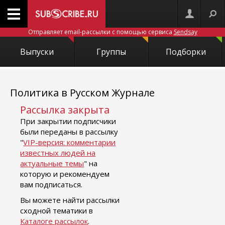
Отправляет email-рассылки с помощью сервиса
Sendsay
Выпуски
Группы
Подборки
Политика в Русском Журнале
Рассылка закрыта
При закрытии подписчики
были переданы в рассылку
"
VIP-версия: комментарии
известных людей на
актуальные темы
" на
которую и рекомендуем
вам подписаться.
Вы можете найти рассылки
сходной тематики в
Каталоге рассылок
.