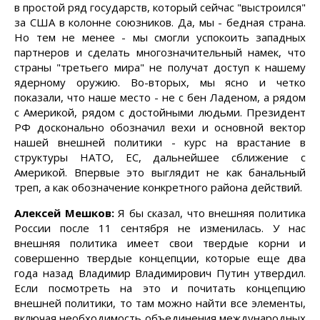
в простой ряд государств, который сейчас "выстроился"
за США в колонне союзников. Да, мы - бедная страна.
Но тем не менее - мы смогли успокоить западных
партнеров и сделать многозначительный намек, что
страны "третьего мира" не получат доступ к нашему
ядерному оружию. Во-вторых, мы ясно и четко
показали, что наше место - не с бен Ладеном, а рядом
с Америкой, рядом с достойными людьми. Президент
РФ досконально обозначил вехи и основной вектор
нашей внешней политики - курс на врастание в
структуры НАТО, ЕС, дальнейшее сближение с
Америкой. Впервые это выглядит не как банальный
треп, а как обозначение конкретного района действий.
Алексей Мешков:
Я бы сказал, что внешняя политика
России после 11 сентября не изменилась. У нас
внешняя политика имеет свои твердые корни и
совершенно твердые концепции, которые еще два
года назад Владимир Владимирович Путин утвердил.
Если посмотреть на это и почитать концепцию
внешней политики, то там можно найти все элементы,
включая необходимость объединения международных