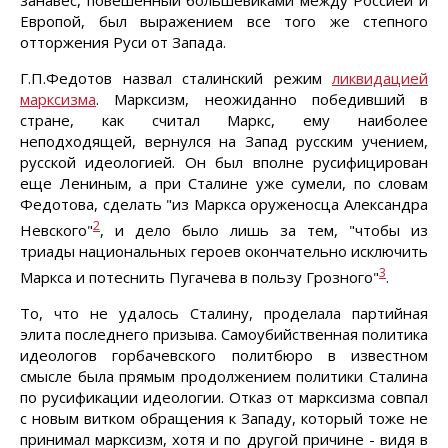
занавес, повешенный большевиками между Россией и
Европой, был выражением все того же степного
отторжения Руси от Запада.
Г.П.Федотов назвал сталинский режим
ликвидацией
марксизма
. Марксизм, неожиданно победивший в
стране, как считал Маркс, ему наиболее
неподходящей, вернулся на Запад русским учением,
русской идеологией. Он был вполне русифицирован
еще Лениным, а при Сталине уже сумели, по словам
Федотова, сделать "из Маркса оруженосца Александра
2
Невского"
, и дело было лишь за тем, "чтобы из
триады национальных героев окончательно исключить
3
Маркса и потеснить Пугачева в пользу Грозного"
.
То, что не удалось Сталину, проделала партийная
элита последнего призыва. Самоубийственная политика
идеологов горбачевского политбюро в известном
смысле была прямым продолжением политики Сталина
по русификации идеологии. Отказ от марксизма совпал
с новым витком обращения к Западу, который тоже не
принимал марксизм, хотя и по другой причине - видя в