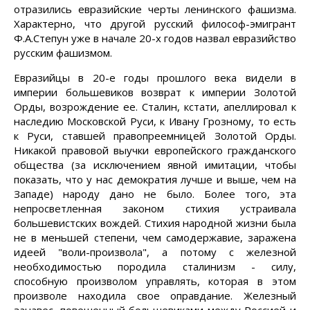
отразились евразийские черты ленинского фашизма.
Характерно, что другой русский философ-эмигрант
Ф.А.Степун уже в начале 20-х годов назвал евразийство
русским фашизмом.
Евразийцы в 20-е годы прошлого века видели в
империи большевиков возврат к империи Золотой
Орды, возрождение ее. Сталин, кстати, апеллировал к
наследию Московской Руси, к Ивану Грозному, то есть
к Руси, ставшей правопреемницей Золотой Орды.
Никакой правовой выучки европейского гражданского
общества (за исключением явной имитации, чтобы
показать, что у нас демократия лучше и выше, чем на
Западе) народу дано не было. Более того, эта
непросветленная законом стихия устраивала
большевистских вождей. Стихия народной жизни была
не в меньшей степени, чем самодержавие, заражена
идеей "воли-произвола", а потому с железной
необходимостью породила сталинизм - силу,
способную произволом управлять, которая в этом
произволе находила свое оправдание. Железный