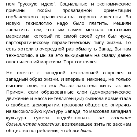
нем "русскую идею". Социальные и экономические
причины якобы прозападной ориентации
горбачевского правительства хорошо известны. За
новую технологию надо было платить. Решили
заплатить тем, что им самим мешало: остатками
марксизма, который по самой своей сути был чужд
партократическому паразитическому типу жизни. То
есть хотели в очередной раз обмануть Запад. Вы нам
технологию, а мы за это выкидываем на свалку давно
опостылевший марксизм. Торг состоялся.
Но вместе с западной технологией открылся и
западный образ жизни. И впервые, наконец, не только
высшие слои, но
вся Россия
захотела жить так же.
Причем, если образованные слои (демократическое
движение и масса интеллигенции) сызнова возмечтала
о свободе, демократии, правовом обществе, опираясь
на высоколобую культуру Запада, то массовая западная
культура сумела подействовать
на сознание
большинства населения
, возжелавшее жить по законам
общества потребления, чтоб
все было
.