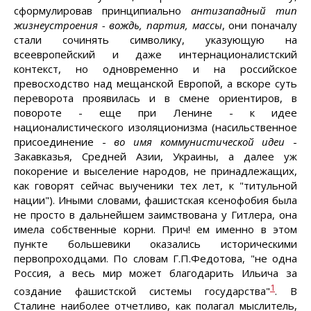
сформулировав принципиально
антизападный тип
жизнеустроения - вождь, партия, массы
, они поначалу
стали сочинять символику, указующую на
всеевропейский и даже интернационалистский
контекст, но одновременно и на российское
превосходство над мещанской Европой, а вскоре суть
переворота проявилась и в смене ориентиров, в
повороте - еще при Ленине - к идее
националистического изоляционизма (насильственное
присоединение -
во имя коммунистической идеи
-
Закавказья, Средней Азии, Украины, а далее уж
покорение и выселение народов, не принадлежащих,
как говорят сейчас выученики тех лет, к "титульной
нации"). Иными словами, фашистская ксенофобия была
не просто в дальнейшем заимствована у Гитлера, она
имела собственные корни. Прич! ем именно в этом
пункте большевики оказались историческими
первопроходцами. По словам Г.П.Федотова, "не одна
Россия, а весь мир может благодарить Ильича за
1
создание фашистской системы государства"
. В
Сталине наиболее отчетливо, как полагал мыслитель,