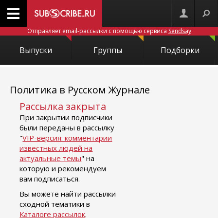
Отправляет email-рассылки с помощью сервиса
Sendsay
Выпуски
Группы
Подборки
Политика в Русском Журнале
Рассылка закрыта
При закрытии подписчики
были переданы в рассылку
"
VIP-версия: комментарии
известных людей на
актуальные темы
" на
которую и рекомендуем
вам подписаться.
Вы можете найти рассылки
сходной тематики в
Каталоге рассылок
.