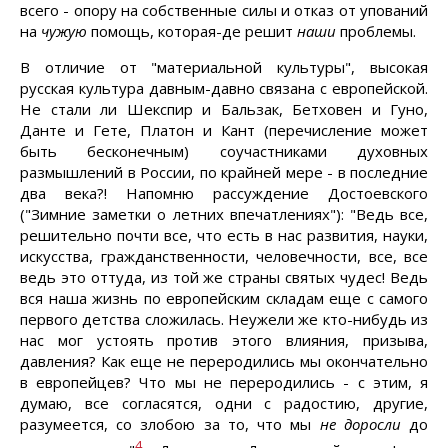
всего - опору на собственные силы и отказ от упований
на
чужую
помощь, которая-де решит
наши
проблемы.
В отличие от "материальной культуры", высокая
русская культура давным-давно связана с европейской.
Не стали ли Шекспир и Бальзак, Бетховен и Гуно,
Данте и Гете, Платон и Кант (перечисление может
быть бесконечным) соучастниками духовных
размышлений в России, по крайней мере - в последние
два века?! Напомню рассуждение Достоевского
("Зимние заметки о летних впечатлениях"): "Ведь все,
решительно почти все, что есть в нас развития, науки,
искусства, гражданственности, человечности, все, все
ведь это оттуда, из той же страны святых чудес! Ведь
вся наша жизнь по европейским складам еще с самого
первого детства сложилась. Неужели же кто-нибудь из
нас мог устоять против этого влияния, призыва,
давления? Как еще не переродились мы окончательно
в европейцев? Что мы не переродились - с этим, я
думаю, все согласятся, одни с радостию, другие,
разумеется, со злобою за то, что мы
не доросли
до
4