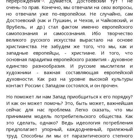
перерождения"
. Думается, Достоевский тут ! не
очень-то прав. Конечно, мы отвечали на
свои
вопросы,
но отвечали уже по-европейски. Не случайно, сам
Достоевский (как и Пушкин, и Чехов, и Чайковский, и
Врубель, и др.) стал фактом именно европейского
самопознания и самосознания. Ибо творчество
великого русского искусства вырастало на основе
христианства. Не забудем же того, что мы, как и
западные европейцы, - христиане. И того, что
основная парадигма европейского развития - духовное
единство разнообразия. И русские мыслители и
художники - важная составляющая европейской
духовности. Как раз на уровне высокой культуры
контакт России с Западом состоялся, и он прочен.
Но поможет ли нам Запад приобщиться к его порядку?
И как он может помочь? Это, быть может, важнейшая
сейчас для нас проблема. Легко сказать, что мы
принимаем модель потребительского общества. Как
это сделать, однако? Ведь идеология потребления
предполагает упорный, каждодневный, прилежный
труд. Способны ли мы от паразитического степного