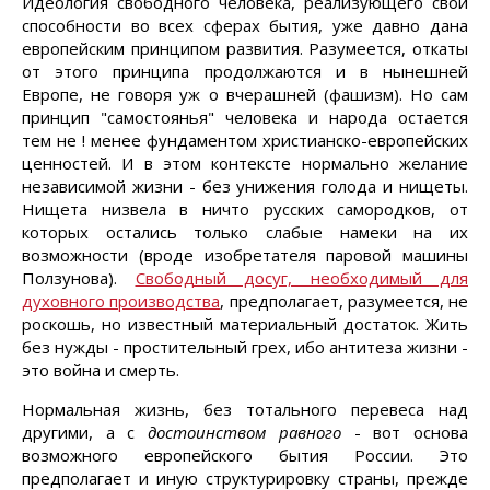
Идеология свободного человека, реализующего свои
способности во всех сферах бытия, уже давно дана
европейским принципом развития. Разумеется, откаты
от этого принципа продолжаются и в нынешней
Европе, не говоря уж о вчерашней (фашизм). Но сам
принцип "самостоянья" человека и народа остается
тем не ! менее фундаментом христианско-европейских
ценностей. И в этом контексте нормально желание
независимой жизни - без унижения голода и нищеты.
Нищета низвела в ничто русских самородков, от
которых остались только слабые намеки на их
возможности (вроде изобретателя паровой машины
Ползунова).
Свободный досуг, необходимый для
духовного производства
, предполагает, разумеется, не
роскошь, но известный материальный достаток. Жить
без нужды - простительный грех, ибо антитеза жизни -
это война и смерть.
Нормальная жизнь, без тотального перевеса над
другими, а с
достоинством равного
- вот основа
возможного европейского бытия России. Это
предполагает и иную структурировку страны, прежде