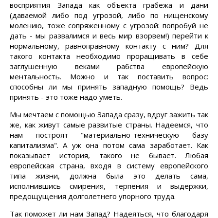
восприятия Запада как объекта грабежа и дани
(даваемой либо под угрозой, либо по нищенскому
молению, тоже сопряженному с угрозой: попробуй не
дать - мы развалимся и весь мир взорвем!) перейти к
нормальному, равноправному контакту с ним? Для
такого контакта необходимо проращивать в себе
заглушенную веками рабства европейскую
ментальность. Можно и так поставить вопрос:
способны ли мы принять западную помощь? Ведь
принять - это тоже надо уметь.
Мы мечтаем с помощью Запада сразу, вдруг зажить так
же, как живут самые развитые страны. Надеемся, что
нам построят "материально-техническую базу
капитализма". А уж она потом сама заработает. Как
показывает история, такого не бывает. Любая
европейская страна, входя в систему европейского
типа жизни, должна была это делать сама,
исполнившись смирения, терпения и выдержки,
предощущения долголетнего упорного труда.
Так поможет ли нам Запад? Надеяться, что благодаря