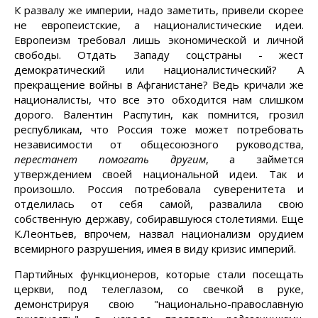
К развалу же империи, надо заметить, привели скорее
не европеистские, а националистические идеи.
Европеизм требовал лишь экономической и личной
свободы. Отдать Западу соцстраны - жест
демократический или националистический? А
прекращение войны в Афганистане? Ведь кричали же
националисты, что все это обходится нам слишком
дорого. Валентин Распутин, как помнится, грозил
республикам, что Россия тоже может потребовать
независимости от общесоюзного руководства,
перестанет помогать другим
, а займется
утверждением своей национальной идеи. Так и
произошло. Россия потребовала суверенитета и
отделилась от себя самой, развалила свою
собственную державу, собиравшуюся столетиями. Еще
К.Леонтьев, впрочем, назвал национализм орудием
всемирного разрушения, имея в виду кризис империй.
Партийных функционеров, которые стали посещать
церкви, под телеглазом, со свечкой в руке,
демонстрируя свою "национально-православную