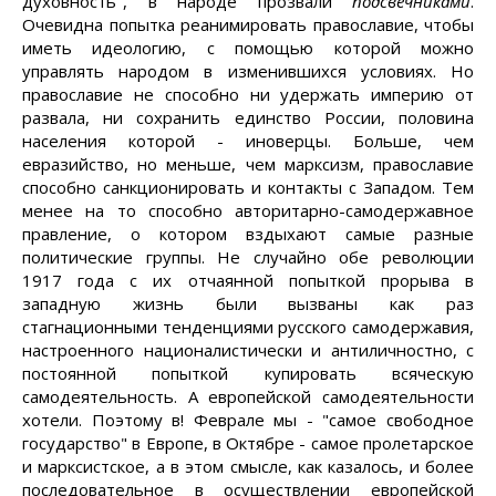
духовность", в народе прозвали
подсвечниками
.
Очевидна попытка реанимировать православие, чтобы
иметь идеологию, с помощью которой можно
управлять народом в изменившихся условиях. Но
православие не способно ни удержать империю от
развала, ни сохранить единство России, половина
населения которой - иноверцы. Больше, чем
евразийство, но меньше, чем марксизм, православие
способно санкционировать и контакты с Западом. Тем
менее на то способно авторитарно-самодержавное
правление, о котором вздыхают самые разные
политические группы. Не случайно обе революции
1917 года с их отчаянной попыткой прорыва в
западную жизнь были вызваны как раз
стагнационными тенденциями русского самодержавия,
настроенного националистически и антиличностно, с
постоянной попыткой купировать всяческую
самодеятельность. А европейской самодеятельности
хотели. Поэтому в! Феврале мы - "самое свободное
государство" в Европе, в Октябре - самое пролетарское
и марксистское, а в этом смысле, как казалось, и более
последовательное в осуществлении европейской