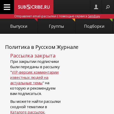
Отправляет email-рассылки с помощью сервиса
Sendsay
Выпуски
Группы
Подборки
Политика в Русском Журнале
Рассылка закрыта
При закрытии подписчики
были переданы в рассылку
"
VIP-версия: комментарии
известных людей на
актуальные темы
" на
которую и рекомендуем
вам подписаться.
Вы можете найти рассылки
сходной тематики в
Каталоге рассылок
.