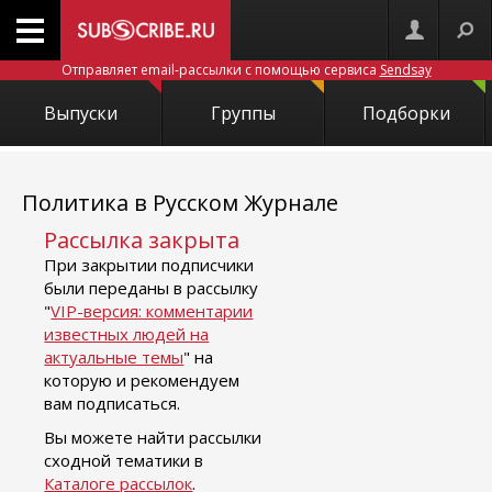
Отправляет email-рассылки с помощью сервиса
Sendsay
Выпуски
Группы
Подборки
Политика в Русском Журнале
Рассылка закрыта
При закрытии подписчики
были переданы в рассылку
"
VIP-версия: комментарии
известных людей на
актуальные темы
" на
которую и рекомендуем
вам подписаться.
Вы можете найти рассылки
сходной тематики в
Каталоге рассылок
.