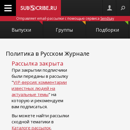
Отправляет email-рассылки с помощью сервиса
Sendsay
Выпуски
Группы
Подборки
Политика в Русском Журнале
Рассылка закрыта
При закрытии подписчики
были переданы в рассылку
"
VIP-версия: комментарии
известных людей на
актуальные темы
" на
которую и рекомендуем
вам подписаться.
Вы можете найти рассылки
сходной тематики в
Каталоге рассылок
.