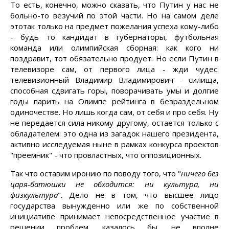
То есть, конечно, можно сказать, что Путин у нас не
больно-то везучий по этой части. Но на самом деле
этотак только на предмет пожелания успеха кому-либо
- будь то кандидат в губернаторы, футбольная
команда или олимпийская сборная: как кого ни
поздравит, тот обязательно продует. Но если Путин в
телевизоре сам, от первого лица - жди чудес:
телевизионный Владимир Владимирович - силища,
способная сдвигать горы, поворачивать умы и долгие
годы парить на Олимпе рейтинга в безраздельном
одиночестве. Но лишь когда сам, от себя и про себя. Ну
не передается сила никому другому, остается только с
обладателем: это одна из загадок нашего президента,
активно исследуемая ныне в рамках конкурса проектов
"преемник" - что провластных, что оппозиционных.
Так что оставим иронию по поводу того, что "
ничего без
царя-батюшки не обходится: ни культура, ни
физкультура
". Дело не в том, что высшее лицо
государства вынужденно или же по собственной
инициативе принимает непосредственное участие в
решении проблем, казалось бы, не вполне