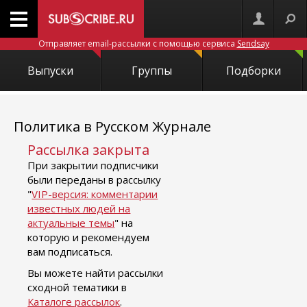
Отправляет email-рассылки с помощью сервиса
Sendsay
Выпуски
Группы
Подборки
Политика в Русском Журнале
Рассылка закрыта
При закрытии подписчики
были переданы в рассылку
"
VIP-версия: комментарии
известных людей на
актуальные темы
" на
которую и рекомендуем
вам подписаться.
Вы можете найти рассылки
сходной тематики в
Каталоге рассылок
.