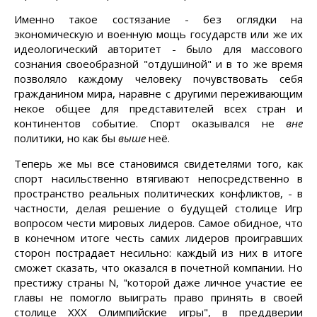
Именно такое состязание - без оглядки на
экономическую и военную мощь государств или же их
идеологический авторитет - было для массового
сознания своеобразной "отдушиной" и в то же время
позволяло каждому человеку почувствовать себя
гражданином мира, наравне с другими переживающим
некое общее для представителей всех стран и
континентов событие. Спорт оказывался не
вне
политики, но как бы
выше
неё.
Теперь же мы все становимся свидетелями того, как
спорт насильственно втягивают непосредственно в
пространство реальных политических конфликтов, - в
частности, делая решение о будущей столице Игр
вопросом чести мировых лидеров. Самое обидное, что
в конечном итоге честь самих лидеров проигравших
сторон пострадает несильно: каждый из них в итоге
сможет сказать, что оказался в почетной компании. Но
престижу страны N, "которой даже личное участие ее
главы не помогло выиграть право принять в своей
столице XXX Олимпийские игры", в преддверии