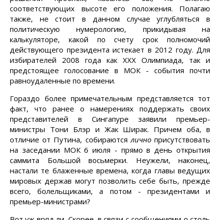
соответствующих высоте его положения. Полагаю
также, не стоит в данном случае углубляться в
политическую нумерологию, прикидывая на
калькуляторе, какой по счету срок полномочий
действующего президента истекает в 2012 году. Для
избирателей 2008 года как XXX Олимпиада, так и
предстоящее голосование в МОК - события почти
равноудаленные по времени.
Гораздо более примечательным представляется тот
факт, что ранее о намерениях поддержать своих
представителей в Сингапуре заявили премьер-
министры Тони Блэр и Жак Ширак. Причем оба, в
отличие от Путина, собираются
лично
присутствовать
на заседании МОК 6 июля - прямо в день открытия
саммита Большой восьмерки. Неужели, наконец,
настали те блаженные времена, когда главы ведущих
мировых держав могут позволить себе быть, прежде
всего, болельщиками, а потом - президентами и
премьер-министрами?
Вот уж вряд ли. Скорее, в связи с сообщениями о столь