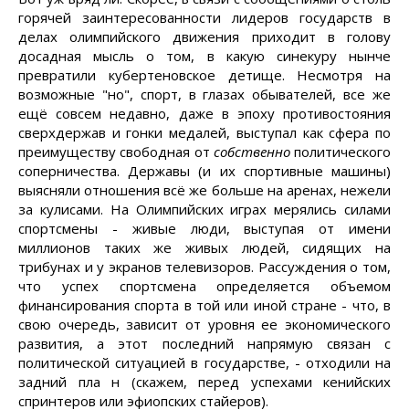
горячей заинтересованности лидеров государств в
делах олимпийского движения приходит в голову
досадная мысль о том, в какую синекуру нынче
превратили кубертеновское детище. Несмотря на
возможные "но", спорт, в глазах обывателей, все же
ещё совсем недавно, даже в эпоху противостояния
сверхдержав и гонки медалей, выступал как сфера по
преимуществу свободная от
собственно
политического
соперничества. Державы (и их спортивные машины)
выясняли отношения всё же больше на аренах, нежели
за кулисами. На Олимпийских играх мерялись силами
спортсмены - живые люди, выступая от имени
миллионов таких же живых людей, сидящих на
трибунах и у экранов телевизоров. Рассуждения о том,
что успех спортсмена определяется объемом
финансирования спорта в той или иной стране - что, в
свою очередь, зависит от уровня ее экономического
развития, а этот последний напрямую связан с
политической ситуацией в государстве, - отходили на
задний пла н (скажем, перед успехами кенийских
спринтеров или эфиопских стайеров).