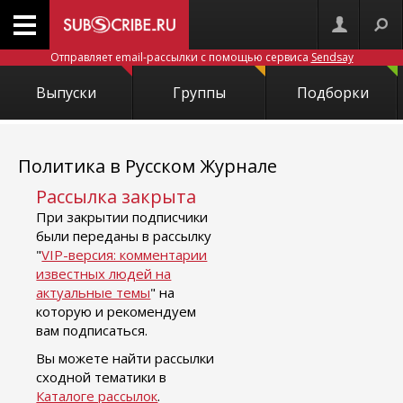
Отправляет email-рассылки с помощью сервиса
Sendsay
Выпуски
Группы
Подборки
Политика в Русском Журнале
Рассылка закрыта
При закрытии подписчики
были переданы в рассылку
"
VIP-версия: комментарии
известных людей на
актуальные темы
" на
которую и рекомендуем
вам подписаться.
Вы можете найти рассылки
сходной тематики в
Каталоге рассылок
.