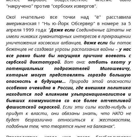
"накручено" против "сербских извергов".
Око! нчательно все точки над "ё" расставила
американская ! "Нь ю-Йорк Обсервер" в номере за 5
апреля 1999 года:
"
Даже если
Соединённые Штаты не
имели никаких гуманитарных интересов в прекращении
уничтожения косовских албанцев,
даже если
бы поток
беженцев не создавал угрозы расползания войны –
у нас
все равно была бы насущная причина воевать с
сербской диктатурой.
Вот она:
отбить охоту у
потенциальных подражателей Милошевичу,
которые могут представлять гораздо большую
опасность в будущем...
Природа этой опасности
особенно очевидна в России, где внешняя политика
находится под влиянием ультранационалистов и
бывших коммунистов со все более отчетливой
фашистской окраской.
Если эти силы когда-нибудь и
придут к власти, они обязаны знать, что НАТО не
будет безразлично относиться к жестокостям,
подобным тем, что творятся ныне на Балканах".