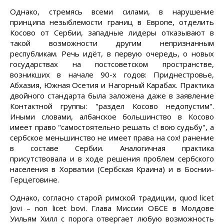
Однако, стремясь всеми силами, в нарушение
принципа незыблемости границ в Европе, отделить
Косово от Сербии, западные лидеры отказывают в
такой возможности другим непризнанным
республикам. Речь идёт, в первую очередь, о новых
государствах на постсоветском пространстве,
возникших в начале 90-х годов: Приднестровье,
Абхазия, Южная Осетия и Нагорный Карабах. Практика
двойного стандарта была заложена даже в заявление
Контактной группы: "раздел Косово недопустим".
Иными словами, албанское большинство в Косово
имеет право "самостоятельно решать с! вою судьбу", а
сербское меньшинство не имеет права на сох! ранение
в составе Сербии. Аналогичная практика
присутствовала и в ходе решения проблем сербского
населения в Хорватии (Сербская Краина) и в Боснии-
Герцеговине.
Однако, согласно старой римской традиции, quod licet
Jovi – non licet bovi. Глава Миссии ОБСЕ в Молдове
Уильям Хилл с порога отвергает любую возможность