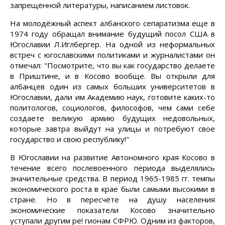
запрещённой литературы, написанием листовок.
На молодёжный аспект албанского сепаратизма еще в
1974 году обращал внимание будущий посол США в
Югославии Л.Иглбергер. На одной из неформальных
встреч с югославскими политиками и журналистами он
отмечал: "Посмотрите, что вы как государство делаете
в Приштине, и в Косово вообще. Вы открыли для
албанцев один из самых больших университетов в
Югославии, дали им Академию наук, готовите каких-то
политологов, социологов, философов, чем сами себе
создаете великую армию будущих недовольных,
которые завтра выйдут на улицы и потребуют свое
государство и свою республику!"
В Югославии на развитие Автономного края Косово в
течение всего послевоенного периода выделялись
значительные средства. В период 1965-1985 гг. темпы
экономического роста в крае были самыми высокими в
стране. Но в пересчёте на душу населения
экономические показатели Косово значительно
уступали другим ре! гионам СФРЮ. Одним из факторов,