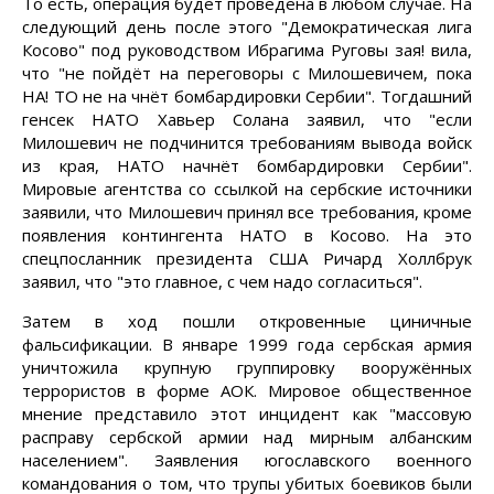
То есть, операция будет проведена в любом случае. На
следующий день после этого "Демократическая лига
Косово" под руководством Ибрагима Руговы зая! вила,
что "не пойдёт на переговоры с Милошевичем, пока
НА! ТО не на чнёт бомбардировки Сербии". Тогдашний
генсек НАТО Хавьер Солана заявил, что "если
Милошевич не подчинится требованиям вывода войск
из края, НАТО начнёт бомбардировки Сербии".
Мировые агентства со ссылкой на сербские источники
заявили, что Милошевич принял все требования, кроме
появления контингента НАТО в Косово. На это
спецпосланник президента США Ричард Холлбрук
заявил, что "это главное, с чем надо согласиться".
Затем в ход пошли откровенные циничные
фальсификации. В январе 1999 года сербская армия
уничтожила крупную группировку вооружённых
террористов в форме АОК. Мировое общественное
мнение представило этот инцидент как "массовую
расправу сербской армии над мирным албанским
населением". Заявления югославского военного
командования о том, что трупы убитых боевиков были