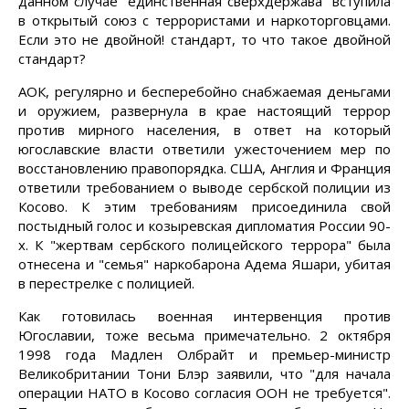
данном случае "единственная сверхдержава" вступила
в открытый союз с террористами и наркоторговцами.
Если это не двойной! стандарт, то что такое двойной
стандарт?
АОК, регулярно и бесперебойно снабжаемая деньгами
и оружием, развернула в крае настоящий террор
против мирного населения, в ответ на который
югославские власти ответили ужесточением мер по
восстановлению правопорядка. США, Англия и Франция
ответили требованием о выводе сербской полиции из
Косово. К этим требованиям присоединила свой
постыдный голос и козыревская дипломатия России 90-
х. К "жертвам сербского полицейского террора" была
отнесена и "семья" наркобарона Адема Яшари, убитая
в перестрелке с полицией.
Как готовилась военная интервенция против
Югославии, тоже весьма примечательно. 2 октября
1998 года Мадлен Олбрайт и премьер-министр
Великобритании Тони Блэр заявили, что "для начала
операции НАТО в Косово согласия ООН не требуется".