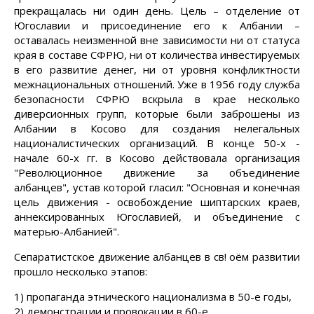
прекращалась ни один день. Цель – отделение от
Югославии и присоединение его к Албании –
оставалась неизменной вне зависимости ни от статуса
края в составе СФРЮ, ни от количества инвестируемых
в его развитие денег, ни от уровня конфликтности
межнациональных отношений. Уже в 1956 году служба
безопасности СФРЮ вскрыла в крае несколько
диверсионных групп, которые были заброшены из
Албании в Косово для создания нелегальных
националистических организаций. В конце 50-х -
начале 60-х гг. в Косово действовала организация
"Революционное движение за объединение
албанцев", устав которой гласил: "Основная и конечная
цель движения - освобождение шиптарских краев,
аннексированных Югославией, и объединение с
матерью-Албанией".
Сепаратистское движение албанцев в св! оём развитии
прошло несколько этапов:
1) пропаганда этнического национализма в 50-е годы,
2) демонстрации и провокации в 60-е,