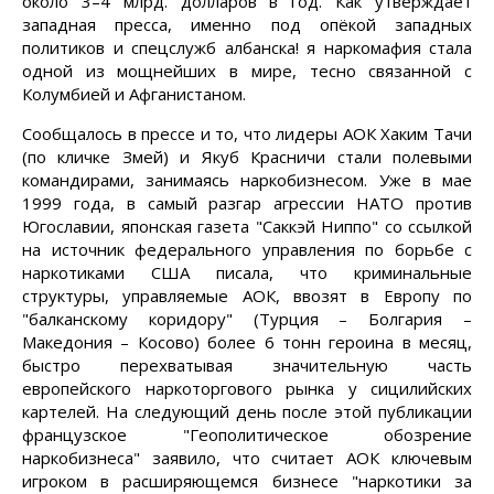
около 3–4 млрд. долларов в год. Как утверждает
западная пресса, именно под опёкой западных
политиков и спецслужб албанска! я наркомафия стала
одной из мощнейших в мире, тесно связанной с
Колумбией и Афганистаном.
Сообщалось в прессе и то, что лидеры АОК Хаким Тачи
(по кличке Змей) и Якуб Красничи стали полевыми
командирами, занимаясь наркобизнесом. Уже в мае
1999 года, в самый разгар агрессии НАТО против
Югославии, японская газета "Саккэй Ниппо" со ссылкой
на источник федерального управления по борьбе с
наркотиками США писала, что криминальные
структуры, управляемые АОК, ввозят в Европу по
"балканскому коридору" (Турция – Болгария –
Македония – Косово) более 6 тонн героина в месяц,
быстро перехватывая значительную часть
европейского наркоторгового рынка у сицилийских
картелей. На следующий день после этой публикации
французское "Геополитическое обозрение
наркобизнеса" заявило, что считает АОК ключевым
игроком в расширяющемся бизнесе "наркотики за