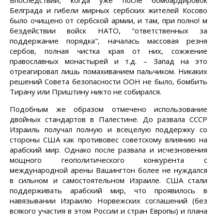
Впоследствии, когда уже после бомбардировок
Белграда и гибели мирных сербских жителей Косово
было очищено от сербской армии, и там, при полно! м
бездействии войск НАТО, "ответственных за
поддержание порядка", началась массовая резня
сербов, полная чистка края от них, сожжение
православных монастырей и т.д. – Запад на это
отреагировал лишь помахиванием пальчиком. Никаких
решений Совета безопасности ООН не было, бомбить
Тирану или Приштину никто не собирался.
Подобным же образом отмечено использование
двойных стандартов в Палестине. До развала СССР
Израиль получал полную и всецелую поддержку со
стороны США как противовес советскому влиянию на
арабский мир. Однако после развала и исчезновения
мощного геополитического конкурента с
международной арены Вашингтон более не нуждался
в сильном и самостоятельном Израиле. США стали
поддерживать арабский мир, что проявилось в
навязывании Израилю Норвежских соглашений (без
всякого участия в этом России и стран Европы) и плана