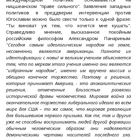
ницшеанском "праве сильного". Заявления западных
политиков в преддверии интервенции против
Югославии можно было свести только к одной фразе:
"Ты виноват уж тем, что хочется мне кушать".
Справедливо мнение, высказанное покойным
российским философом Александром Панариным:
"Сегодня самым идеологическим народом на земле,
несомненно, являются американцы. Полнота их
идентификации с новы! м великим учением объясняется
тем, что по меркам этого учения именно они являются
"избранным народом", именно им вручена миссия и
обещано конечное торжество. Поэтому и решения,
которые принимает Америка, - это апокалиптические
решения, отмеченные близостью развязки
исторической драмы человечества. Мировая война за
окончательное торжество либерального идеала во всём
мире для США – то же самое, что мировая революция
для большевиков первого призыва. Как те, так и другие
уже не способны воспринимать людей другой формации
обычным человеческим образом: они наделяются
демоническими чертами носителей последнего зла.