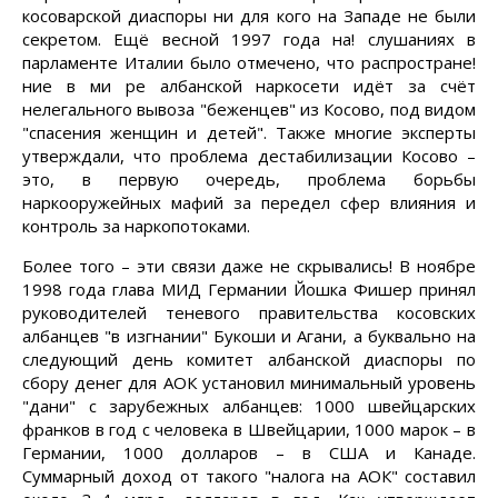
косоварской диаспоры ни для кого на Западе не были
секретом. Ещё весной 1997 года на! слушаниях в
парламенте Италии было отмечено, что распростране!
ние в ми ре албанской наркосети идёт за счёт
нелегального вывоза "беженцев" из Косово, под видом
"спасения женщин и детей". Также многие эксперты
утверждали, что проблема дестабилизации Косово –
это, в первую очередь, проблема борьбы
наркооружейных мафий за передел сфер влияния и
контроль за наркопотоками.
Более того – эти связи даже не скрывались! В ноябре
1998 года глава МИД Германии Йошка Фишер принял
руководителей теневого правительства косовских
албанцев "в изгнании" Букоши и Агани, а буквально на
следующий день комитет албанской диаспоры по
сбору денег для АОК установил минимальный уровень
"дани" с зарубежных албанцев: 1000 швейцарских
франков в год с человека в Швейцарии, 1000 марок – в
Германии, 1000 долларов – в США и Канаде.
Суммарный доход от такого "налога на АОК" составил