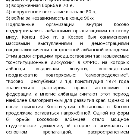
3) вооружённая борьба в 70-е,
4) вооруженное восстание в начале 80-х,
5) война за независимость в конце 90-х.
Подпольные организации внутри Косово
поддерживались албанскими организациями по всему
миру. Конец 60-х гг. в Косово был ознаменован
массовыми выступлениями и демонстрациями
националистически настроенной албанской молодежи.
Этим демонстрациям предшествовали так называемые
"конституционные дискуссии" в СФРЮ, на которых
албанцы выдвигали лозунги, впоследствии
неоднократно повторяемые: "самоопределение",
"Косово – республика" и т.д. Конституция 1974 года
значительно расширила права автономии в
федерации, а многие албанцы считают этот период
наиболее благоприятным для развития края. Однако и
после принятия Конституции обстановка в Косово
продолжала оставаться напряжённой. Одной из форм
б! орьбы косовских албанцев стало мощное
студенческое движение, к! оторое з анималось в
основном пропагандой, распространением