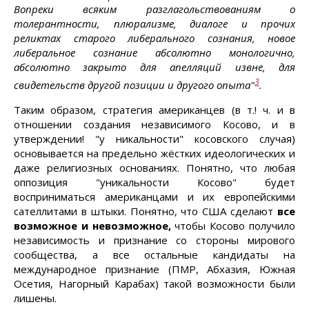
Вопреки всяким разглагольствованиям о
толерантности, плюрализме, диалоге и прочих
реликтах старого либерального сознания, новое
либеральное сознание абсолютно монологично,
абсолютно закрыто для апелляций извне, для
3
свидетельств другой позиции и другого опыта"
.
Таким образом, стратегия американцев (в т.! ч. и в
отношении создания независимого Косово, и в
утверждении! "у никальности" косовского случая)
основывается на предельно жёстких идеологических и
даже религиозных основаниях. Понятно, что любая
оппозиция "уникальности Косово" будет
восприниматься американцами и их европейскими
сателлитами в штыки. Понятно, что США сделают
все
возможное и невозможное,
чтобы Косово получило
независимость и признание со стороны мирового
сообщества, а все остальные кандидаты на
международное признание (ПМР, Абхазия, Южная
Осетия, Нагорный Карабах) такой возможности были
лишены.