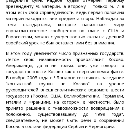
разделить сукно надвое, судья отмеряет первому
претенденту ¾ материи, а второму – только ¼. И в
этом есть своя справедливость: ведь первая половина
материи находится вне предмета спора. Наблюдая за
теми стандартами, которые навязывает миру
евроатлантическое сообщество во главе с США и
Евросоюзом, можно с уверенностью сказать: древний
еврейский урок не был оставлен ими без внимания.
В этом году увеличится число признанных государств.
Летом свою независимость провозгласит Косово.
Американцы, да и не только они, уже говорят о
государственности Косово как о свершившемся факте.
В ноябре 2005 года в ! Лондоне состоялось заседание
"контактной группы по Косово" на уровне
руководителей внешнеполитических ведомств шести
государств (России, США, Великобритании, Германии,
Италии и Франции), на котором, в частности, было
принято решение о "невозможности возвращения к
положению, существовавшему до 1999 года",
следовательно, не может быть речи о сохранении
Косово в составе федерации Сербии и Черногории.