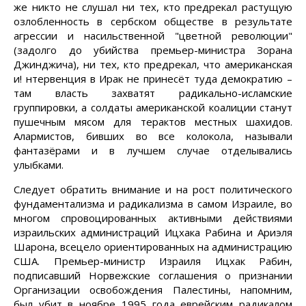
же никто не слушал ни тех, кто предрекал растущую
озлобленность в сербском обществе в результате
агрессии и насильственной "цветной революции"
(задолго до убийства премьер-министра Зорана
Джинджича), ни тех, кто предрекал, что американская
и! нтервенция в Ирак не принесёт туда демократию –
там власть захватят радикально-исламские
группировки, а солдаты американской коалиции станут
пушечным мясом для терактов местных шахидов.
Алармистов, бивших во все колокола, называли
фантазёрами и в лучшем случае отделывались
улыбками.
Следует обратить внимание и на рост политического
фундаментализма и радикализма в самом Израиле, во
многом спровоцированных активными действиями
израильских администраций Ицхака Рабина и Ариэля
Шарона, всецело ориентированных на администрацию
США. Премьер-министр Израиля Ицхак Рабин,
подписавший Норвежские соглашения о признании
Организации освобождения Палестины, напомним,
был убит в ноябре 1995 года еврейским радикалом