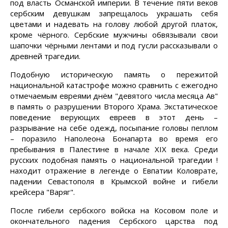
под власть Османской империи. В течение пяти веков
сербским девушкам запрещалось украшать себя
цветами и надевать на голову любой другой платок,
кроме чёрного. Сербские мужчины обвязывали свои
шапочки чёрными лентами и под гусли рассказывали о
древней трагедии.
Подобную историческую память о пережитой
национальной катастрофе можно сравнить с ежегодно
отмечаемым евреями днём "девятого числа месяца Ав"
в память о разрушении Второго Храма. Экстатическое
поведение верующих евреев в этот день –
разрывание на себе одежд, посыпание головы пеплом
– поразило Наполеона Бонапарта во время его
пребывания в Палестине в начале XIX века. Среди
русских подобная память о национальной трагедии !
находит отражение в легенде о Евпатии Коловрате,
падении Севастополя в Крымской войне и гибели
крейсера "Варяг".
После гибели сербского войска на Косовом поле и
окончательного падения Сербского царства под