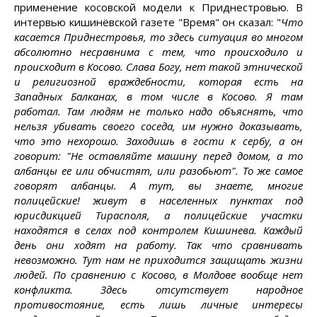
применение косовской модели к Приднестровью. В
интервью кишинёвской газете "Время" он сказал: "
Что
касается Приднестровья, то здесь ситуация во многом
абсолютно несравнима с тем, что происходило и
происходит в Косово. Слава Богу, нет такой этнической
и религиозной враждебности, которая есть на
Западных Балканах, в том числе в Косово. Я там
работал. Там людям не только надо объяснять, что
нельзя убивать своего соседа, им нужно доказывать,
что это нехорошо. Заходишь в гости к сербу, а он
говорит: "Не оставляйте машину перед домом, а то
албанцы ее или обчистят, или разобьют". То же самое
говорят албанцы. А тут, вы знаете, многие
полицейские! живут в населенных пунктах под
юрисдикцией Тирасполя, а полицейские участки
находятся в селах под контролем Кишинева. Каждый
день они ходят на работу. Так что сравнивать
невозможно. Тут нам не приходится защищать жизни
людей. По сравнению с Косово, в Молдове вообще нет
конфликта. Здесь отсутствует народное
противостояние, есть лишь личные интересы