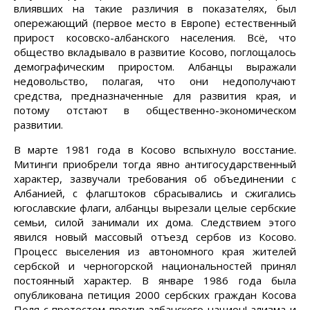
влиявших на такие различия в показателях, был
опережающий (первое место в Европе) естественный
прирост косовско-албанского населения. Всё, что
общество вкладывало в развитие Косово, поглощалось
демографическим приростом. Албанцы выражали
недовольство, полагая, что они недополучают
средства, предназначенные для развития края, и
потому отстают в общественно-экономическом
развитии.
В марте 1981 года в Косово вспыхнуло восстание.
Митинги приобрели тогда явно антигосударственный
характер, зазвучали требования об объединении с
Албанией, с флагштоков сбрасывались и сжигались
югославские флаги, албанцы вырезали целые сербские
семьи, силой занимали их дома. Следствием этого
явился новый массовый отъезд сербов из Косово.
Процесс выселения из автономного края жителей
сербской и черногорской национальностей принял
постоянный характер. В январе 1986 года была
опубликована петиция 2000 сербских граждан Косова
Поля с протестом против албанского национ! ализма и