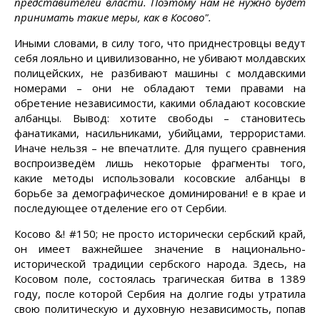
представителей власти. Поэтому нам не нужно будет
принимать такие меры, как в Косово".
Иными словами, в силу того, что приднестровцы ведут
себя лояльно и цивилизованно, не убивают молдавских
полицейских, не разбивают машины с молдавскими
номерами – они не обладают теми правами на
обретение независимости, какими обладают косовские
албанцы. Вывод: хотите свободы – становитесь
фанатиками, насильниками, убийцами, террористами.
Иначе нельзя – не впечатлите. Для пущего сравнения
воспроизведём лишь некоторые фрагменты того,
какие методы использовали косовские албанцы в
борьбе за демографическое доминировани! е в крае и
последующее отделение его от Сербии.
Косово &! #150; не просто исторически сербский край,
он имеет важнейшее значение в национально-
исторической традиции сербского народа. Здесь, на
Косовом поле, состоялась трагическая битва в 1389
году, после которой Сербия на долгие годы утратила
свою политическую и духовную независимость, попав