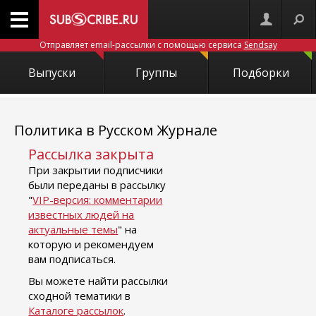
Отправляет email-рассылки с помощью сервиса
Sendsay
Выпуски
Группы
Подборки
Политика в Русском Журнале
Рассылка закрыта
При закрытии подписчики
были переданы в рассылку
"
VIP-версия: комментарии
известных людей на
актуальные темы
" на
которую и рекомендуем
вам подписаться.
Вы можете найти рассылки
сходной тематики в
Каталоге рассылок
.