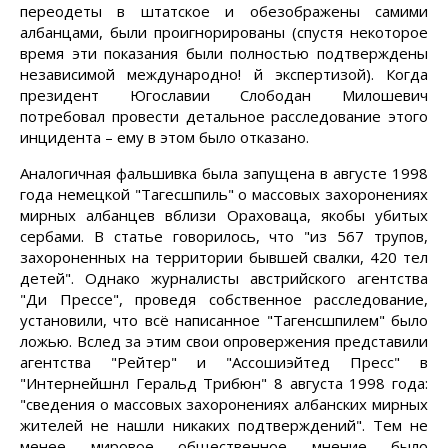
переодеты в штатское и обезображены самими
албанцами, были проигнорированы (спустя некоторое
время эти показания были полностью подтверждены
независимой международно! й экспертизой). Когда
президент Югославии Слободан Милошевич
потребовал провести детальное расследование этого
инцидента – ему в этом было отказано.
Аналогичная фальшивка была запущена в августе 1998
года немецкой "Тагесшпиль" о массовых захоронениях
мирных албанцев вблизи Ораховаца, якобы убитых
сербами. В статье говорилось, что "из 567 трупов,
захороненных на территории бывшей свалки, 420 тел
детей". Однако журналисты австрийского агентства
"Ди Прессе", проведя собственное расследование,
установили, что всё написанное "Тагенсшпилем" было
ложью. Вслед за этим свои опровержения представили
агентства "Рейтер" и "Ассошиэйтед Пресс" в
"Интернейшнл Геральд Трибюн" 8 августа 1998 года:
"сведения о массовых захоронениях албанских мирных
жителей не нашли никаких подтверждений". Тем не
менее мировое общественное мнение было