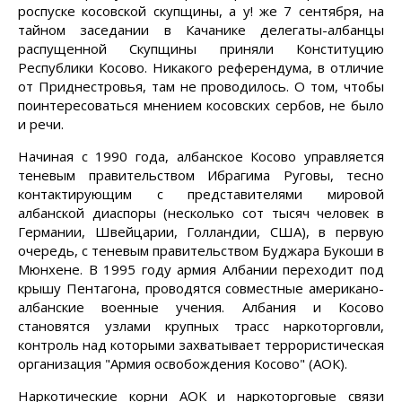
роспуске косовской скупщины, а у! же 7 сентября, на
тайном заседании в Качанике делегаты-албанцы
распущенной Скупщины приняли Конституцию
Республики Косово. Никакого референдума, в отличие
от Приднестровья, там не проводилось. О том, чтобы
поинтересоваться мнением косовских сербов, не было
и речи.
Начиная с 1990 года, албанское Косово управляется
теневым правительством Ибрагима Руговы, тесно
контактирующим с представителями мировой
албанской диаспоры (несколько сот тысяч человек в
Германии, Швейцарии, Голландии, США), в первую
очередь, с теневым правительством Буджара Букоши в
Мюнхене. В 1995 году армия Албании переходит под
крышу Пентагона, проводятся совместные американо-
албанские военные учения. Албания и Косово
становятся узлами крупных трасс наркоторговли,
контроль над которыми захватывает террористическая
организация "Армия освобождения Косово" (АОК).
Наркотические корни АОК и наркоторговые связи