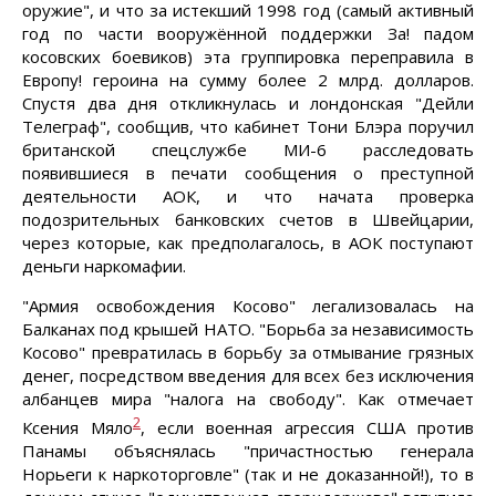
оружие", и что за истекший 1998 год (самый активный
год по части вооружённой поддержки За! падом
косовских боевиков) эта группировка переправила в
Европу! героина на сумму более 2 млрд. долларов.
Спустя два дня откликнулась и лондонская "Дейли
Телеграф", сообщив, что кабинет Тони Блэра поручил
британской спецслужбе МИ-6 расследовать
появившиеся в печати сообщения о преступной
деятельности АОК, и что начата проверка
подозрительных банковских счетов в Швейцарии,
через которые, как предполагалось, в АОК поступают
деньги наркомафии.
"Армия освобождения Косово" легализовалась на
Балканах под крышей НАТО. "Борьба за независимость
Косово" превратилась в борьбу за отмывание грязных
денег, посредством введения для всех без исключения
албанцев мира "налога на свободу". Как отмечает
2
Ксения Мяло
, если военная агрессия США против
Панамы объяснялась "причастностью генерала
Норьеги к наркоторговле" (так и не доказанной!), то в