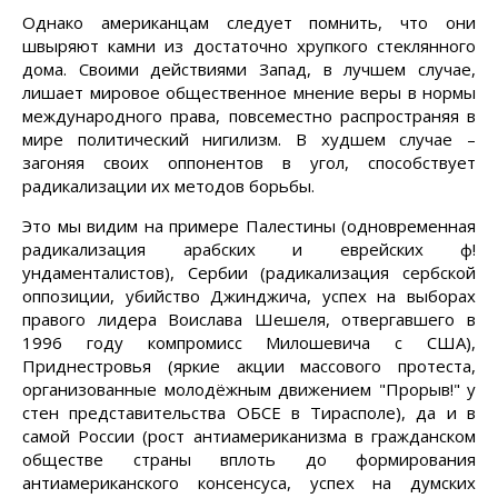
Однако американцам следует помнить, что они
швыряют камни из достаточно хрупкого стеклянного
дома. Своими действиями Запад, в лучшем случае,
лишает мировое общественное мнение веры в нормы
международного права, повсеместно распространяя в
мире политический нигилизм. В худшем случае –
загоняя своих оппонентов в угол, способствует
радикализации их методов борьбы.
Это мы видим на примере Палестины (одновременная
радикализация арабских и еврейских ф!
ундаменталистов), Сербии (радикализация сербской
оппозиции, убийство Джинджича, успех на выборах
правого лидера Воислава Шешеля, отвергавшего в
1996 году компромисс Милошевича с США),
Приднестровья (яркие акции массового протеста,
организованные молодёжным движением "Прорыв!" у
стен представительства ОБСЕ в Тирасполе), да и в
самой России (рост антиамериканизма в гражданском
обществе страны вплоть до формирования
антиамериканского консенсуса, успех на думских