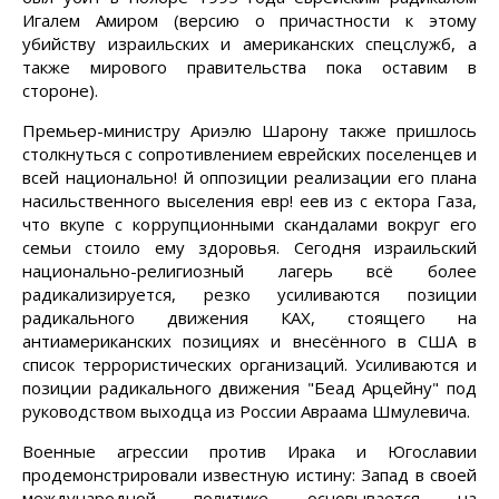
Игалем Амиром (версию о причастности к этому
убийству израильских и американских спецслужб, а
также мирового правительства пока оставим в
стороне).
Премьер-министру Ариэлю Шарону также пришлось
столкнуться с сопротивлением еврейских поселенцев и
всей национально! й оппозиции реализации его плана
насильственного выселения евр! еев из с ектора Газа,
что вкупе с коррупционными скандалами вокруг его
семьи стоило ему здоровья. Сегодня израильский
национально-религиозный лагерь всё более
радикализируется, резко усиливаются позиции
радикального движения КАХ, стоящего на
антиамериканских позициях и внесённого в США в
список террористических организаций. Усиливаются и
позиции радикального движения "Беад Арцейну" под
руководством выходца из России Авраама Шмулевича.
Военные агрессии против Ирака и Югославии
продемонстрировали известную истину: Запад в своей
международной политике основывается на