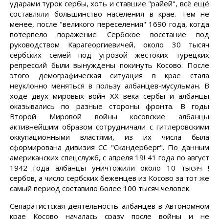
ударами турок сербы, хоть и ставшие "райей", всё ещё
составляли большинство населения в крае. Тем не
менее, после "великого переселения" 1690 года, когда
потерпело поражение Сербское восстание под
руководством Карагеоргиевичей, около 30 тысяч
сербских семей под угрозой жестоких турецких
репрессий были вынуждены покинуть Косово. После
этого демографическая ситуация в крае стала
неуклонно меняться в пользу албанцев-мусульман. В
ходе двух мировых войн XX века сербы и албанцы
оказывались по разные стороны фронта. В годы
Второй Мировой войны косовские албанцы
активнейшим образом сотрудничали с гитлеровскими
оккупационными властями, из их числа была
сформирована дивизия СС "Скандерберг". По данным
американских спецслужб, с апреля 19! 41 года по август
1942 года албанцы уничтожили около 10 тысяч !
сербов, а число сербских беженцев из Косово за тот же
самый период составило более 100 тысяч человек.
Сепаратистская деятельность албанцев в Автономном
крае Косово началась сразу после войны и не