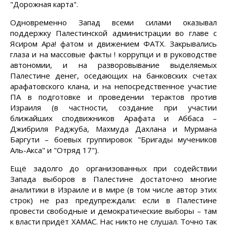
"Дорожная карта".
Одновременно Запад всеми силами оказывал
поддержку Палестинской администрации во главе с
Ясиром Ара! фатом и движением ФАТХ. Закрывались
глаза и на массовые факты ! коррупци и в руководстве
автономии, и на разворовывание выделяемых
Палестине денег, оседающих на банковских счетах
арафатовского клана, и на непосредственное участие
ПА в подготовке и проведении терактов против
Израиля (в частности, создание при участии
ближайших сподвижников Арафата и Аббаса –
Джибриля Раджуба, Махмуда Дахлана и Мурмана
Баргути – боевых группировок "Бригады мучеников
Аль-Акса" и "Отряд 17").
Ещё задолго до организованных при содействии
Запада выборов в Палестине достаточно многие
аналитики в Израиле и в мире (в том числе автор этих
строк) не раз предупреждали: если в Палестине
провести свободные и демократические выборы – там
к власти придёт ХАМАС. Нас никто не слушал. Точно так