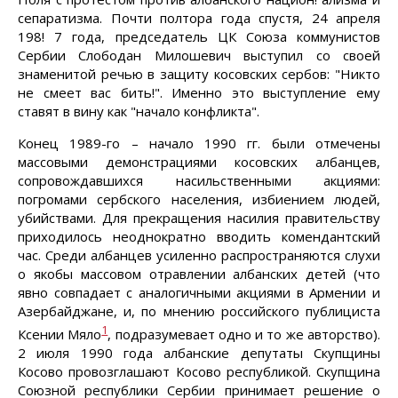
сепаратизма. Почти полтора года спустя, 24 апреля
198! 7 года, председатель ЦК Союза коммунистов
Сербии Слободан Милошевич выступил со своей
знаменитой речью в защиту косовских сербов: "Никто
не смеет вас бить!". Именно это выступление ему
ставят в вину как "начало конфликта".
Конец 1989-го – начало 1990 гг. были отмечены
массовыми демонстрациями косовских албанцев,
сопровождавшихся насильственными акциями:
погромами сербского населения, избиением людей,
убийствами. Для прекращения насилия правительству
приходилось неоднократно вводить комендантский
час. Среди албанцев усиленно распространяются слухи
о якобы массовом отравлении албанских детей (что
явно совпадает с аналогичными акциями в Армении и
Азербайджане, и, по мнению российского публициста
1
Ксении Мяло
, подразумевает одно и то же авторство).
2 июля 1990 года албанские депутаты Скупщины
Косово провозглашают Косово республикой. Скупщина
Союзной республики Сербии принимает решение о