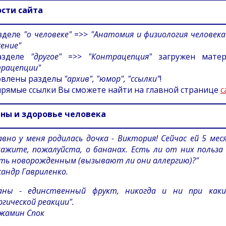
сти сайта
зделе
"о человеке"
=>>
"Анатомия и физиология человека
ение"
азделе
"другое"
=>>
"Контрацепция"
загружен мате
рацепции"
влены разделы
"архив", "юмор", "ссылки"
!
прямые ссылки Вы сможете найти на главной странице
с
ны и здоровье человека
авно у меня родилась дочка - Виктория! Сейчас ей 5 мес
кажите, пожалуйста, о бананах. Есть ли от них польза
ть новорожденным (вызывают ли они аллергию)?"
сандр Гавриленко.
аны - единственный фрукт, никогда и ни при как
ргической реакции".
жамин Спок