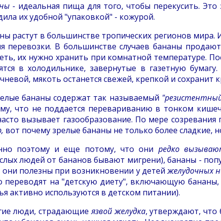
ны
- идеальная пища для того, чтобы перекусить. Это
дила их удобной "упаковкой" - кожурой.
ны растут в большинстве тропических регионов мира. 
я перевозки. В большинстве случаев бананы продают
еть, их нужно хранить при комнатной температуре. По
ятся в холодильнике, завернутые в газетную бумагу
чневой, мякоть останется свежей, крепкой и сохранит 
елые бананы содержат так называемый
"резистентный
му, что не поддается перевариванию в тонком кишеч
часто вызывает газообразование. По мере созревания
,
вот почему зрелые бананы не только более сладкие, н
нно поэтому и еще потому, что они
редко вызываю
слых людей от бананов бывают мигрени), бананы - по
, они полезны при возникновении у детей
желудочных н
о переводят на "детскую диету", включающую бананы, 
ья активно используются в детском питании).
ие люди, страдающие
язвой желудка
, утверждают, что 