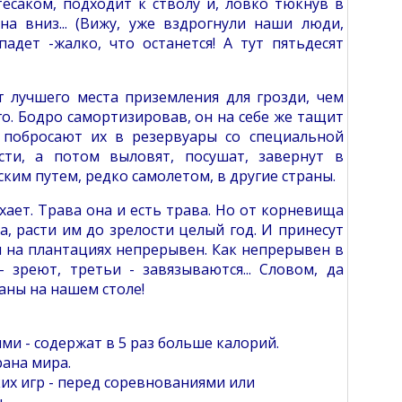
саком, подходит к стволу и, ловко тюкнув в
а вниз... (Вижу, уже вздрогнули наши люди,
дет -жалко, что останется! А тут пятьдесят
т лучшего места приземления для грозди, чем
о. Бодро самортизировав, он на себе же тащит
, побросают их в резервуары со специальной
ти, а потом выловят, посушат, завернут в
ким путем, редко самолетом, в другие страны.
ыхает. Трава она и есть трава. Но от корневища
а, расти им до зрелости целый год. И принесут
я на плантациях непрерывен. Как непрерывен в
 зреют, третьи - завязываются... Словом, да
аны на нашем столе!
ми - содержат в 5 раз больше калорий.
рана мира.
х игр - перед соревнованиями или