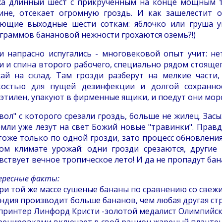
а длинный шест с прикрученным на конце мощным те
не, отсекает огромную гроздь. И как зашелестит он
ющие выходные шести соткам: яблочко или груша упа
граммов банановой нежности грохаются оземь?!)
и напрасно испугались - многовековой опыт учит: не
и и спина второго рабочего, специально рядом стоящег
ай на склад. Там грозди разберут на мелкие части
остью для пущей дезинфекции и долгой сохраннос
этилен, упакуют в фирменные ящики, и поедут они морс
твол" с которого срезали гроздь, больше не жилец. Зас
емли уже лезут на свет Божий новые "травинки". Правд
тоже только по одной грозди, зато процесс обновлени
ом климате урожай: одни грозди срезаются, другие -
вствует вечное тропическое лето! И да не пропадут бан
ресные факты:
ри той же массе сушеные бананы по сравнению со свежи
ндия производит больше бананов, чем любая другая ст
принтер Линфорд Кристи -золотой медалист Олимпийски