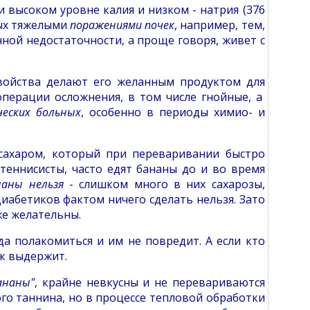
 высоком уровне калия и низком - натрия (376
ных тяжелыми
поражениями почек
, например, тем,
ной недостаточности, а проще говоря, живет с
свойства делают его желанным продуктом для
операции осложнения, в том числе гнойные, а
ческих больных
, особенно в периоды химио- и
сахаром, который при переваривании быстро
теннисисты, часто едят бананы до и во время
аны нельзя
- слишком много в них сахарозы,
иабетиков фактом ничего сделать нельзя. Зато
же желательны.
да полакомиться и им не повредит. А если кто
ек выдержит.
ананы"
, крайне невкусны и не перевариваются
го таннина, но в процессе тепловой обработки