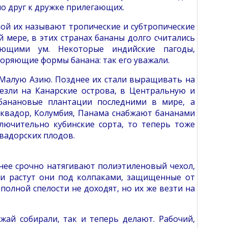
но друг к дружке прилегающих.
ной их называют тропические и субтропические
 мере, в этих странах бананы долго считались
ющими ум. Некоторые индийские пагоды,
торяющие формы банана: так его уважали.
 Малую Азию. Позднее их стали выращивать на
езли на Канарские острова, в Центральную и
банановые плантации последними в мире, а
Эквадор, Колумбия, Панама снабжают бананами
ключительно кубинские сорта, то теперь тоже
вадорских плодов.
 нее срочно натягивают полиэтиленовый чехол,
 и растут они под колпаками, защищенные от
олной спелости не доходят, но их же везти на
жай собирали, так и теперь делают. Рабочий,