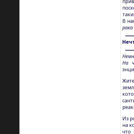
прив
поск
таки
В на
рака
Нечт
Немн
На 
энци
Жите
земл
кото
сант
реак
Из р
на к
что 