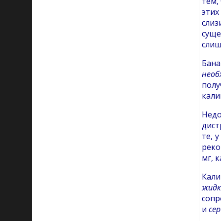
тем,
этих
слиз
суще
слиш
Бана
необ
полу
кали
Недо
дист
те, 
реко
мг, к
Кали
жидк
соп
и
се