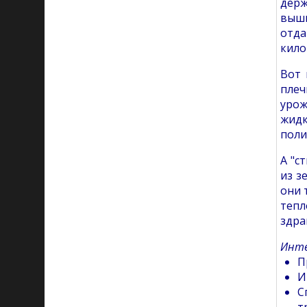
держ
выши
отда
кило
Вот 
плеч
урож
жидк
поли
А "с
из з
они 
тепл
здра
Инте
П
И
С