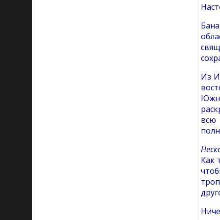
Наст
Бана
обла
свя
сохр
Из И
вост
Южну
раск
всю 
полн
Неск
Как 
чтоб
троп
друг
Ниче