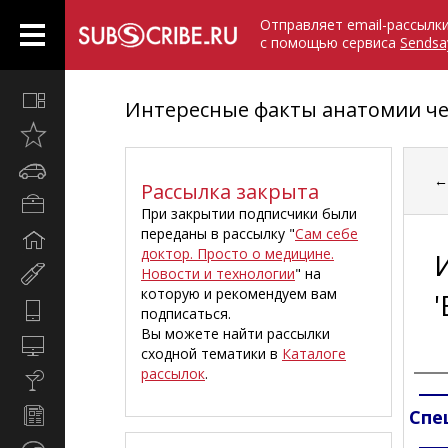
Отправляет email-рассылк
с помощью сервиса
Sendsa
Все
Интересные факты анатомии че
вместе
Открыто
недавно
Автомобили
Рассылка закрыта
Бизнес
При закрытии подписчики были
и
переданы в рассылку "
Сам себе
Дом
карьера
доктор. Просто о медицине.
и
Новости и технологии
" на
Мир
семья
которую и рекомендуем вам
женщины
Hi-
подписаться.
Tech
Вы можете найти рассылки
Компьютеры
сходной тематики в
Каталоге
и
рассылок
.
Культура,
интернет
стиль
Новости
Спе
жизни
и