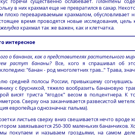
кус горечи существенно ослабевает.
Плантены
соде
ольку в них крахмал еще не превратился в сахар. Некот
м плохо перевариваемым крахмалом, обусловливает н
стоящее время проводятся новые исследования, цель 
 желудка
крахмал так же важен, как и клетчатка.
о интересное
ого о бананах, как о представителях растительного мир
чем растут бананы?
Все, кого я спрашивал об эт
клопедию: "банан - род многолетних трав..." Трава, знач
лю средней полосы России, привыкшему согнувшись 
янику с брусникой, тяжело вообразить банановую тра
рой висят триста "ягодок" весом в полцентнера. К 
иметров. Сверху она заканчивается развесистой метел
ция европейца однозначна: пальма).
озетки листьев сверху вниз свешивается нечто вроде х
отором завязываются 250-300 маленьких бананчиков. Хо
мы покупаем и называем гроздьями, на самом деле 