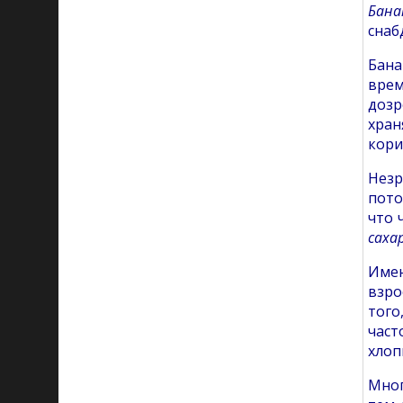
Бана
снаб
Бана
врем
дозр
хран
кори
Незр
пото
что 
сахар
Име
взро
того
част
хлоп
Мног