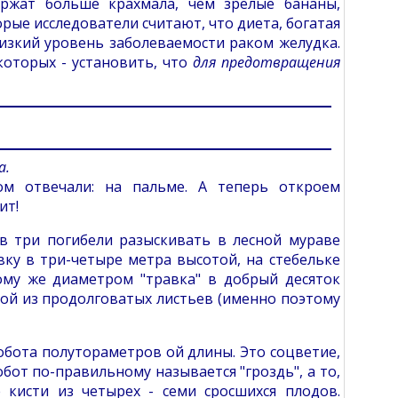
ржат больше крахмала, чем зрелые бананы,
орые исследователи считают, что диета, богатая
изкий уровень заболеваемости раком желудка.
которых - установить, что
для предотвращения
а.
ом отвечали: на пальме. А теперь откроем
ит!
в три погибели разыскивать в лесной мураве
вку в три-четыре метра высотой, на стебельке
тому же диаметром "травка" в добрый десяток
кой из продолговатых листьев (именно поэтому
обота полутораметров ой длины. Это соцветие,
бот по-правильному называется "гроздь", а то,
кисти из четырех - семи сросшихся плодов.