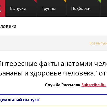
и
Выпуски
Группы
Подборки
y
ловека
←
Все выпус
Интересные факты анатомии чело
'Бананы и здоровье человека.' от
Служба Рассылок
Subscribe.Ru
циальный выпуск