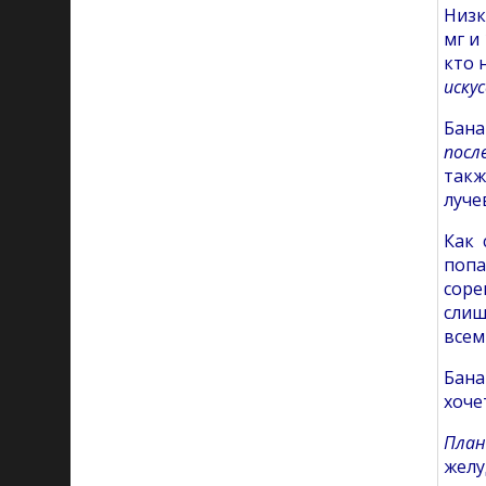
Низк
мг и
кто 
иску
Бана
посл
так
луче
Как 
попа
соре
слиш
всем
Бана
хоче
Пла
желу