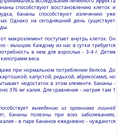
едпринимались исследования лечебного эффекта
бананы способствуют восстановлению клеток и
лудка, бананы способствуют излечению уже
ых. Однако на сегодняшний день существует
ды.
от макроэлемент поступает внутрь клеток. Он
сего - мышцам
. Каждому из нас в сутки требуется
отребность в нем для взрослых - 3-4 г. Детям
 килограмм веса.
даже при нормальном потреблении белков. До
картошкой, капустой, редькой, абрикосами), но
тывает недостаток в этом элементе. Бананы -
о 376 мг калия. Для сравнения - натрия там 1
особствует
выведению из организма лишней
т, бананы полезны при всех заболеваниях,
калия - в паре бананов ежедневно - нуждаются