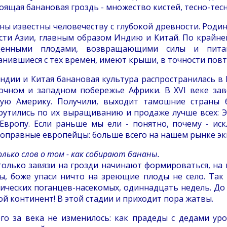
оящая банановая гроздь - множество кистей, тесно-тес
ны известны человечеству с глубокой древности. Роди
сти Азии, главным образом Индию и Китай. По крайней
щенными плодами, возвращающими силы и пита
анившиеся с тех времен, имеют крыши, в точности пов
ндии и Китая банановая культура распространилась в
очном и западном побережье Африки. В XVI веке зав
ю Америку. Получили, выходит тамошние страны 
рутились по их выращиванию и продаже лучше всех: 
Европу. Если раньше мы ели - понятно, почему - ис
оправные европейцы: больше всего на нашем рынке эк
олько слов о том - как собирают бананы.
только завязи на грозди начинают формироваться, на
ы, боже упаси ничто на зреющие плоды не село. Так
ических поганцев-насекомых, одиннадцать недель. До п
ой континент! В этой стадии и приходит пора жатвы.
го за века не изменилось: как прадеды с дедами уро