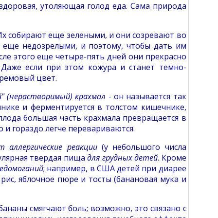
 здоровая, утоляющая голод еда. Сама природа
Их собирают еще зелеными, и они созревают во
 еще недозрелыми, и поэтому, чтобы дать им
сле этого еще четыре-пять дней они прекрасно
. Даже если при этом кожура и станет темно-
кремовый цвет.
" (нерастворимый) крахмал
- он называется так
нике и ферментируется в толстом кишечнике,
 плода большая часть крахмала превращается в
о и гораздо легче перевариваются.
т аллергические реакции
(у небольшого числа
пулярная твердая пища
для грудных детей
. Кроме
едомоганий
; например, в США детей при диарее
рис, яблочное пюре и тосты (банановая мука и
бананы смягчают боль; возможно, это связано с