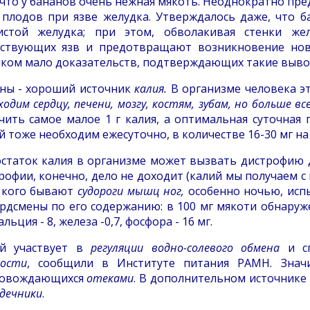
 что у бананов очень нежная мякоть. Неоднократно пр
 плодов при язве желудка. Утверждалось даже, что 
истой желудка; при этом, обволакивая стенки же
ствующих язв и предотвращают возникновение нов
ком мало доказательств, подтверждающих такие выво
ны - хороший источник
калия.
В организме человека эт
ходим сердцу, печени, мозгу, костям, зубам, но больше в
чить самое малое 1 г калия, а оптимальная суточная п
й тоже необходим ежесуточно, в количестве 16-30 мг на
статок калия в организме может вызвать дистрофию 
рофии, конечно, дело не доходит (калий мы получаем с 
у кого бывают
судороги мышц ног,
особенно ночью, испы
рдсмены по его содержанию: в 100 мг мякоти обнаружен
альция - 8, железа -0,7, фосфора - 16 мг.
й участвует в
регуляции водно-солевого обмена
и сп
ости
, сообщили в Институте питания РАМН. Значи
ровождающихся
отеками
. В дополнительном источнике 
рдечники
.