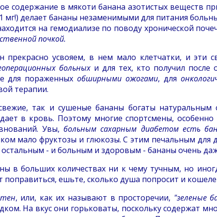
ое содержание в мякоти банана азотистых веществ при
 1 мг!) делает бананы незаменимыми для питания боль
находится на гемодиализе по поводу хронической почеч
сственной почкой.
н прекрасно усвояем, в нем мало клетчатки, и эти 
еоперационных больных
и для тех, кто получил после 
же для пораженных
обширными ожогами
, для
онкологи
вой терапии.
свежие, так и сушеные бананы богаты натуральным 
дает в кровь. Поэтому многие спортсмены, особенно 
внований. Увы,
больным сахарным диабетом есть бан
ком мало фруктозы и глюкозы. С этим печальным для д
 остальным - и больным и здоровым - бананы очень да
ны в больших количествах ни к чему тучным, но иног
т поправиться, ешьте, сколько душа попросит и кошел
нтен
, или, как их называют в просторечии,
"зеленые б
дком. На вкус они горьковаты, поскольку содержат мно