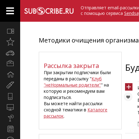
Отправляет email-рассылк
с помощью сервиса
Sendsa
Все
вместе
Методики очищения организма
Открыто
недавно
Автомобили
Бизнес
Рассылка закрыта
Бу
и
При закрытии подписчики были
Дом
карьера
переданы в рассылку "
Клуб
и
"неНормальные родители"
" на
Мир
семья
которую и рекомендуем вам
женщины
Hi-
подписаться.
Tech
Вы можете найти рассылки
Компьютеры
сходной тематики в
Каталоге
и
рассылок
.
Культура,
интернет
стиль
Новости
жизни
и