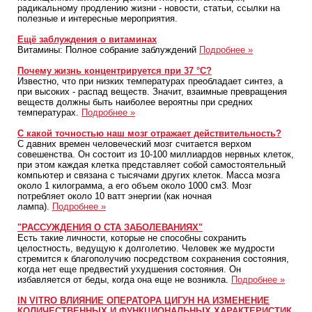
радикальному продлению жизни - новости, статьи, ссылки на
полезные и интересные мероприятия.
Ещё заблуждения о витаминах
Витамины: Полное собрание заблуждений
Подробнее »
Почему жизнь концентрируется при 37 °С?
Известно, что при низких температурах преобладает синтез, а
при высоких - распад веществ. Значит, взаимные превращения
веществ должны быть наиболее вероятны при средних
температурах.
Подробнее »
С какой точностью наш мозг отражает действительность?
С давних времен человеческий мозг считается верхом
совешенства. Он состоит из 10-100 миллиардов нервных клеток,
при этом каждая клетка представляет собой самостоятельный
компьютер и связана с тысячами других клеток. Масса мозга
около 1 килограмма, а его объем около 1000 см3. Мозг
потребляет около 10 ватт энергии (как ночная
лампа).
Подробнее »
"РАССУЖДЕНИЯ О СТА ЗАБОЛЕВАНИЯХ"
Есть такие личности, которые не способны сохранить
целостность, ведущую к долголетию. Человек же мудрости
стремится к благополучию посредством сохранения состояния,
когда нет еще предвестий ухудшения состояния. Он
избавляется от беды, когда она еще не возникла.
Подробнее »
IN VITRO ВЛИЯНИЕ ОПЕРАТОРА ЦИГУН НА ИЗМЕНЕНИЕ
КОЛИЧЕСТВЕННЫХ И ФУНКЦИОНАЛЬНЫХ ХАРАКТЕРИСТИК