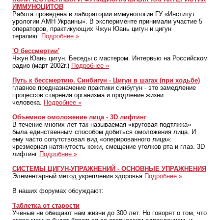
ИММУНОЦИТОВ
Работа проведена в лаборатории иммунологии ГУ «Институт
урологии АМН Украины». В эксперименте принимали участие 5
операторов, практикующих Чжун Юань цигун и цигун
терапию.
Подробнее »
'О бессмертии'
Чжун Юань цигун. Беседы с мастером. Интервью на Российском
радио (март 2002г.)
Подробнее »
Путь к бессмертию. Cинбигун - Цигун в шагах (при ходьбе)
главное предназначение практики синбугун - это замедление
процессов старения организма и продление жизни
человека.
Подробнее »
Объемное омоложение лица - 3D лифтинг
В течение многих лет так называемая «круговая подтяжка»
была единственным способом добиться омоложения лица. И
ему часто сопутствовал вид «оперированного лица»:
чрезмерная натянутость кожи, смещение уголков рта и глаз. 3D
лифтинг
Подробнее »
СИСТЕМЫ ЦИГУН-УПРАЖНЕНИЙ - ОСНОВНЫЕ УПРАЖНЕНИЯ
Элементарный метод укрепления здоровья
Подробнее »
В наших форумах обсуждают:
Таблетка от старости
Ученые не обещают нам жизни до 300 лет. Но говорят о том, что