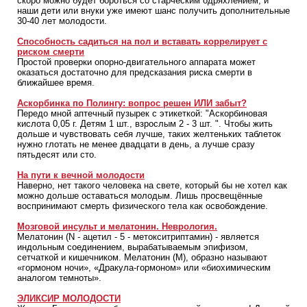
скоро можно будет бороться со старческим одряхлением, и
наши дети или внуки уже имеют шанс получить дополнительные
30-40 лет молодости.
Способность садиться на пол и вставать коррелирует с
риском смерти
Простой проверки опорно-двигательного аппарата может
оказаться достаточно для предсказания риска смерти в
ближайшее время.
Аскорбинка по Полингу: вопрос решен ИЛИ забыт?
Передо мной аптечный пузырек с этикеткой: "Аскорбиновая
кислота 0,05 г. Детям 1 шт., взрослым 2 - 3 шт. ". Чтобы жить
дольше и чувствовать себя лучше, таких желтеньких таблеток
нужно глотать не менее двадцати в день, а лучше сразу
пятьдесят или сто.
На пути к вечной молодости
Наверно, нет такого человека на свете, который бы не хотел как
можно дольше оставаться молодым. Лишь просвещённые
воспринимают смерть физического тела как освобождение.
Мозговой инсульт и мелатонин. Неврология.
Мелатонин (N - ацетил - 5 - метокситриптамин) - является
индольным соединением, вырабатываемым эпифизом,
сетчаткой и кишечником. Мелатонин (М), образно называют
«гормоном ночи», «Дракула-гормоном» или «биохимическим
аналогом темноты».
ЭЛИКСИР МОЛОДОСТИ