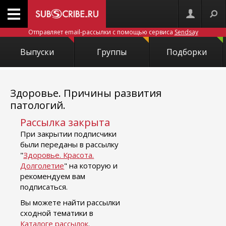
Отправляет email-рассылки с помощью сервиса
Sendsay
Выпуски
Группы
Подборки
Здоровье. Причины развития
патологий.
Рассылка закрыта
При закрытии подписчики
были переданы в рассылку
"
Здоровье. Красота.
Долголетие
" на которую и
рекомендуем вам
подписаться.
Вы можете найти рассылки
сходной тематики в
Каталоге рассылок
.