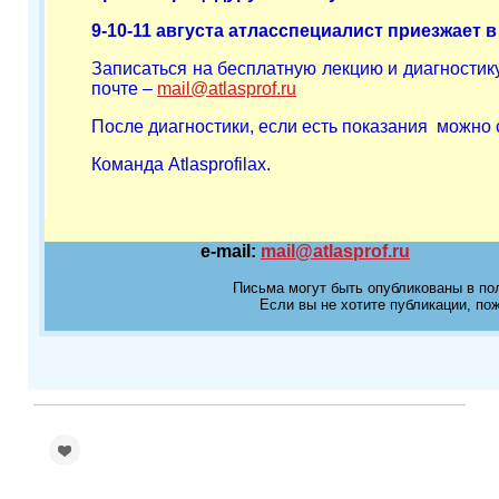
9-10-11 августа атласспециалист приезжает 
Записаться на бесплатную лекцию и диагностик
почте –
mail
@
atlasprof
.
ru
После диагностики, если есть показания можно 
Команда
Atlasprofilax
.
e-mail:
mail@atlasprof.ru
Письма могут быть опубликованы в по
Если вы не хотите публикации, пож