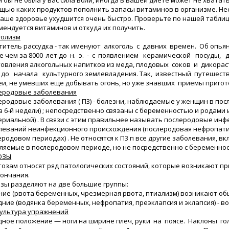
 бы не была у вас сила воли, иногда в вашей диете может не хватать
щью каких продуктов пополнить запасы витаминов в организме. Несм
ваше здоровье ухудшится очень быстро. Проверьте по нашей таблице
мендуется витаминов и откуда их получить.
голизм
титель рассудка - так именуют алкоголь с давних времен. Об опья
е чем за 8000 лет до н. э. - с появлением керамической посуды
товления алкогольных напитков из меда, плодовых соков и дикора
до начала культурного землевладения. Так, известный путешест
еи, не умевших еще добывать огонь, но уже знавших приемы приго
еродовые заболевания
еродовые заболевания ( П3) - болезни, наблюдаемые у женщин в по
а 6-й недели) ; непосредственно связаны с беременностью и родам
ериальной) . В связи с этим правильнее называть послеродовые ин
леваний неинфекционного происхождения (послеродовая нефропатия
еродовом периодах) . Не относятся к П3 п все другие заболевания, в
ляемые в послеродовом периоде, но не посредственно с беременнос
ОЗЫ
стозам относят ряд патологических состояний, которые возникают п
кончания.
озы разделяют на две большие группы:
нние (рвота беременных, чрезмерная рвота, птиализм) возникают обы
здние (водянка беременных, нефропатия, преэклапсия и эклапсия) - в
ультура упражнений
дное положение — ноги на ширине плеч, руки на поясе. Наклоны го