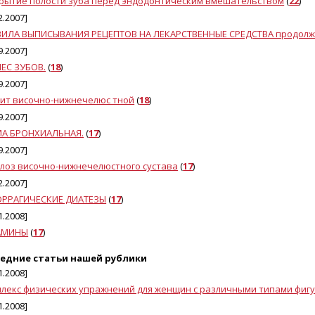
рытие полости зуба перед эндодонтическим вмешательством
(
22
)
2.2007]
ИЛА ВЫПИСЫВАНИЯ РЕЦЕПТОВ НА ЛЕКАРСТВЕННЫЕ СРЕДСТВА продолж
9.2007]
ЕС ЗУБОВ.
(
18
)
9.2007]
ит височно-нижнечелюс тной
(
18
)
9.2007]
МА БРОНХИАЛЬНАЯ.
(
17
)
9.2007]
лоз височно-нижнечелюстного сустава
(
17
)
2.2007]
ОРРАГИЧЕСКИЕ ДИАТЕЗЫ
(
17
)
1.2008]
АМИНЫ
(
17
)
едние статьи нашей рублики
1.2008]
лекс физических упражнений для женщин с различными типами фигу
1.2008]