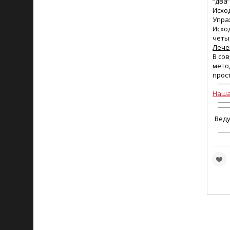
“два
Исхо
Упра
Исхо
четы
Лече
В со
мето
прос
Наша
Вед