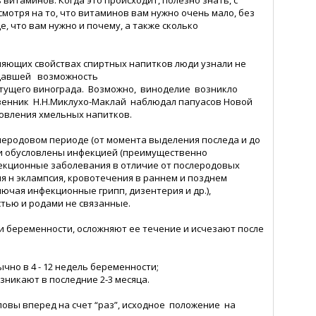
 витаминов. Когда это происходит, полезно знать, с
отря на то, что витаминов вам нужно очень мало, без
, что вам нужно и почему, а также сколько
няющих свойствах спиртных напитков люди узнали не
, давшей возможность
стущего винограда. Возможно, виноделие возникло
венник Н.Н.Миклухо-Маклай наблюдал папуасов Новой
товления хмельных напитков.
слеродовом периоде (от момента выделения последа и до
и и обусловлены инфекцией (преимущественно
фекционные заболевания в отличие от послеродовых
 н эклампсия, кровотечения в раннем и позднем
ключая инфекционные грипп, дизентерия и др.),
тью и родами не связанные.
ри беременности, осложняют ее течение и исчезают после
чно в 4 - 12 недель беременности;
озникают в последние 2-3 месяца.
ловы вперед на счет “раз”, исходное положение на