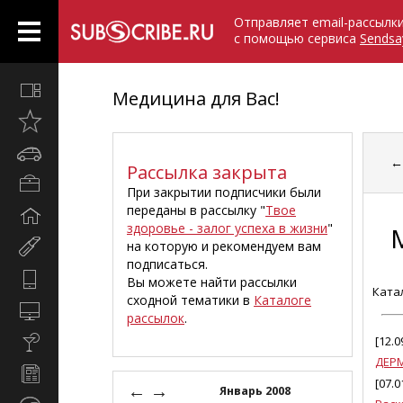
Отправляет email-рассылк
с помощью сервиса
Sendsa
Все
Медицина для Вас!
вместе
Открыто
недавно
Автомобили
Рассылка закрыта
Бизнес
При закрытии подписчики были
и
переданы в рассылку "
Твое
Дом
карьера
здоровье - залог успеха в жизни
"
и
на которую и рекомендуем вам
Мир
семья
подписаться.
женщины
Hi-
Вы можете найти рассылки
Ката
Tech
сходной тематики в
Каталоге
Компьютеры
рассылок
.
и
Культура,
[12.0
интернет
стиль
ДЕР
Новости
жизни
[07.0
←
→
и
Январь 2008