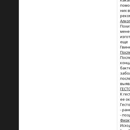
Какая
помо
них 
реко
Алко
Похи
мене
изго
еще 
Гвин
Посл
Посл
конц
бакт
забо
посл
выяв
ГЕСТ
К ге
ее о
Гест
- ра
- по
Физк
Исхо