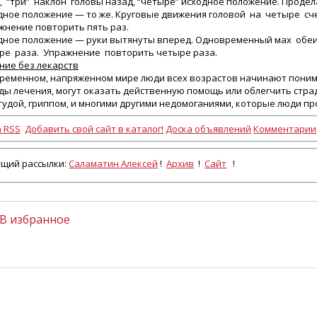
”, “три” наклон головы назад, “четыре” исходное положение. Продел
дное положение — то же. Круговые движения головой на четыре сче
жнение повторить пять раз.
дное положение — руки вытянуты вперед. Одновременный мах обе
ре раза. Упражнение повторить четыре раза.
ние без лекарств
временном, напряженном мире люди всех возрастов начинают поним
ды лечения, могут оказать действенную помощь или облегчить страд
тудой, гриппом, и многими другими недомоганиями, которые люди пр
 RSS
Добавить свой сайт в каталог!
Доска объявлений
Комментарии
ущий рассылки:
Саламатин Алексей
!
Архив
!
Сайт
!
В избранное