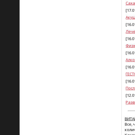
Саха
[17.0
Акуш
[16.0
Лече
[16.0
Физк
[16.0
Алко
[16.0
ГЕС
[16.0
Посл
[12.0
Разв
ВИТ
Все,
коли