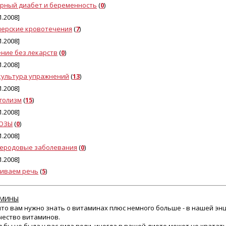
рный диабет и беременность
(
0
)
1.2008]
ерские кровотечения
(
7
)
1.2008]
ние без лекарств
(
0
)
1.2008]
ультура упражнений
(
13
)
1.2008]
голизм
(
15
)
1.2008]
ТОЗЫ
(
0
)
1.2008]
еродовые заболевания
(
0
)
1.2008]
иваем речь
(
5
)
АМИНЫ
 что вам нужно знать о витаминах плюс немного больше - в нашей эн
чество витаминов.