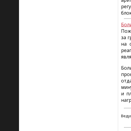
ари
рег
бло
Бол
Пож
за 
на 
реа
явл
Бол
про
отд
мин
и п
нагр
Веду