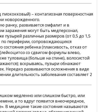
 пиококковый) – контагиозная поверхностная
ни новорожденного.
ю ранку, развивается омфалит и в
ом заражения могут быть медперсонал,
е пузырей различных размеров (от 0,5 до 1,5
м по периферии, сопровождающихся
состояния ребенка (плаксивость, отказ от
 (лейкоцитоз со сдвигом формулы влево,
оже туловища (больше на спине), волосистой
ражаются); вскрываясь, пузыри обнажают
к. Нередко развиваются осложнения в виде
чении длительность заболевания составляет 2
лишком медленно или слишком быстро, или
емени, а то вдруг появится внеочередное,
е». В медицине такие состояния называются