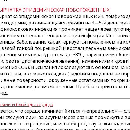
ЫРЧАТКА ЭПИДЕМИЧЕСКАЯ НОВОРОЖДЕННЫХ
ырчатка эпидемическая новорожденных (син. пемфигоид
филодермия, развивающаяся обычно на 3—5-й день жиз
филококковая инфекция проникает чаще через пупочну
ьнейшем наступает генерализация инфекции. Источник
еницы. Заболевание характеризуется появлением на кож
 с вялой тонкой покрышкой и воспалительным венчико
ышением температуры тела до 38°С, нарушением общего 
и, рвота, диспепсические явления), изменениями крови
личение СОЭ). Высыпания локализуются в основном на к
ти головы, в кожных складках (ладони и подошвы не по
зивные поверхности, окруженные остатками их покрыше
та, пневмонии, возможен сепсис. При благоприятном те
нед.
тмии и блокады сердца
чается, что сердце начинает биться «неправильно» — с
ры следуют один за другим через разные промежутки вр
шнее» его сокращение, или, наоборот, пауза, «выпадени