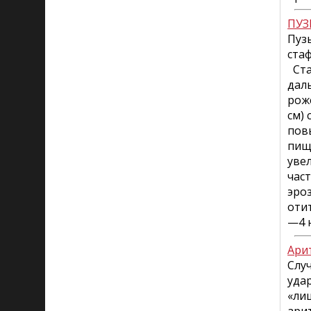
ПУЗ
Пуз
ста
Ста
дал
рож
см)
пов
пищ
уве
час
эро
оти
—4 
Ари
Слу
уда
«ли