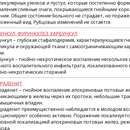
ликулярных узелков и пустул, которые постепенно фор
паления сливные очаги, покрывающиеся гнойными корк
ение. Общее состояние больного не страдает, но пораж
хоженный вид. Рубцовых изменений не остается.
УНКУЛ, ФУРУНКУЛЕЗ. КАРБУНКУЛ
ункул – глубокая стафилодермия, характеризующаяся г
ликула и окружающей ткани с самоограничивающим хар
и.
бункул – гнойно-некротическое воспаление нескольких
вного воспалительного инфильтрата, локализованного 
йно-некротических стержней
РАДЕНИТ
раденит – гнойное воспаление апокриновых потовых ж
никающими в железы через их протоки, небольшие тр
мышечных впадин.
раденит преимущественно наблюдается в молодом воз
кционируют особенно активно. Поражение локализуетс
сновной локализацией апокриновых потовых желез, реже
хода.