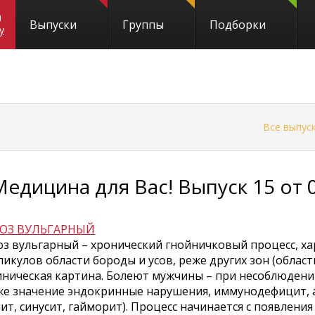
и
Выпуски
Группы
Подборки
y
←
Все выпус
Медицина для Вас! Выпуск 15 от 
ОЗ ВУЛЬГАРНЫЙ
оз вульгарный – хронический гнойничковый процесс, 
икулов области бороды и усов, реже других зон (область 
ническая картина. Болеют мужчины – при несоблюдени
же значение эндокринные нарушения, иммунодефицит, 
ит, синусит, гайморит). Процесс начинается с появлени