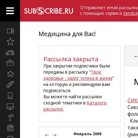
Отправляет email-рассылк
с помощью сервиса
Sendsa
Все
Медицина для Вас!
вместе
Открыто
недавно
Автомобили
Рассылка закрыта
Бизнес
При закрытии подписчики были
и
переданы в рассылку "
Твое
Дом
карьера
здоровье - залог успеха в жизни
"
и
на которую и рекомендуем вам
Мир
семья
подписаться.
женщины
Hi-
Вы можете найти рассылки
СИК
Tech
сходной тематики в
Каталоге
Компьютеры
Сик
рассылок
.
и
фолл
Культура,
интернет
Кли
стиль
так
Новости
жизни
←
→
и
(рин
Февраль 2008