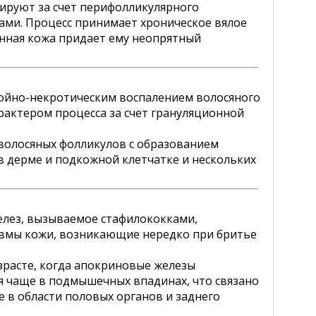
мируют за счет перифолликулярного
ами. Процесс принимает хроническое вялое
енная кожа придает ему неопрятный
нойно-некротическим воспалением волосяного
актером процесса за счет грануляционной
 волосяных фолликулов с образованием
в дерме и подкожной клетчатке и нескольких
елез, вызываемое стафилококками,
авмы кожи, возникающие нередко при бритье
расте, когда апокриновые железы
я чаще в подмышечных впадинах, что связано
 в области половых органов и заднего