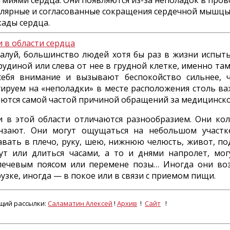
тмиями сердца. Они появляются из-за неполадок в про
улярные и согласованные сокращения сердечной мышцы.
кады сердца.
и в области сердца
алуй, большинство людей хотя бы раз в жизни испыт
грудиной или слева от нее в грудной клетке, именно та
себя внимание и вызывают беспокойство сильнее,
гируем на «неполадки» в месте расположения столь ва
яются самой частой причиной обращений за медицинс
и в этой области отличаются разнообразием. Они колят
нзают. Они могут ощущаться на небольшом участке
авать в плечо, руку, шею, нижнюю челюсть, живот, под
ут или длиться часами, а то и днями напролет, мо
лечевым поясом или перемене позы… Иногда они во
узке, иногда — в покое или в связи с приемом пищи.
щий рассылки:
Саламатин Алексей
!
Архив
!
Сайт
!