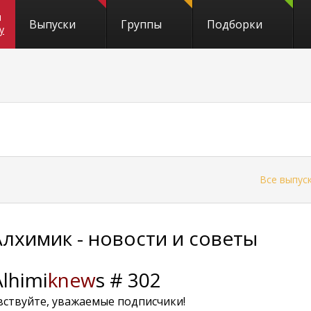
и
Выпуски
Группы
Подборки
y
←
Все выпус
Алхимик - новости и советы
Alhimi
knew
s # 302
вствуйте, уважаемые подписчики!