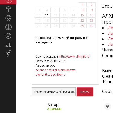
Общество
СМИ
1
2
Это 
Прогноз
3
4
5
6
7
8
9
погоды
АЛХ
10
11
12
13
14
15
16
Спорт
17
18
19
20
21
22
23
пре
24
25
26
27
28
29
30
Страны
Ле
и
Ле
Туризм
регионы
За последние 60 дней
ни разу не
Ле
выходила
Ле
Экономика
и
Читай
Email-
финансы
Свод
Сайт рассылки:
http://www.alhimik.ru
маркетинг
Открыта: 25-01-2001
Адрес автора:
science.natural.alhimiknews-
Вмест
owner@subscribe.ru
С на
10 ап
Смот
Автор
Алхимик