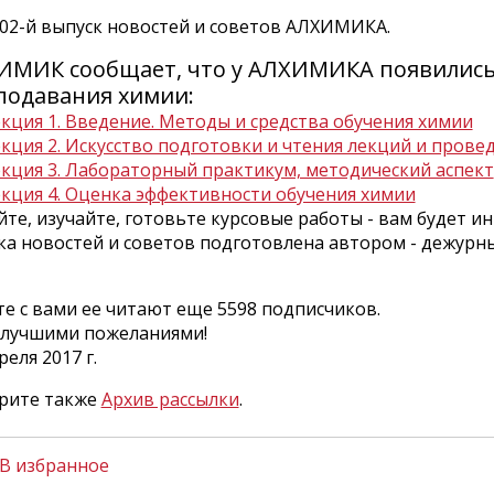
302-й выпуск новостей и советов АЛХИМИКА.
ИМИК сообщает, что у АЛХИМИКА появились 
подавания химии:
кция 1. Введение. Методы и средства обучения химии
кция 2. Искусство подготовки и чтения лекций и прове
кция 3. Лабораторный практикум, методический аспект
кция 4. Оценка эффективности обучения химии
те, изучайте, готовьте курсовые работы - вам будет ин
ка новостей и советов подготовлена автором - дежу
е с вами ее читают еще 5598 подписчиков.
илучшими пожеланиями!
реля 2017 г.
рите также
Архив рассылки
.
В избранное