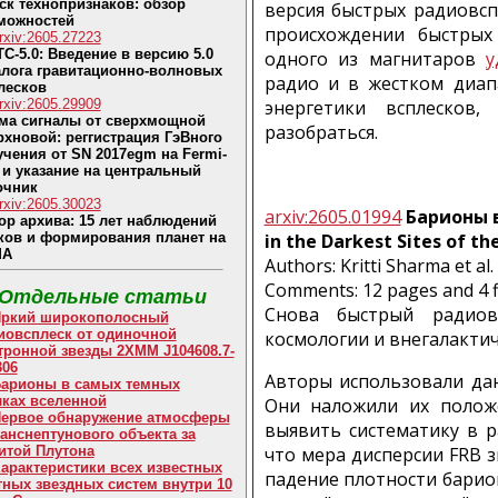
ск технопризнаков: обзор
версия быстрых радиовсп
можностей
происхождении быстрых
rxiv:2605.27223
C-5.0: Введение в версию 5.0
одного из магнитаров
у
алога гравитационно-волновых
радио и в жестком диап
лесков
rxiv:2605.29909
энергетики всплесков
ма сигналы от сверхмощной
разобраться.
рхновой: реггистрация ГэВного
учения от SN 2017egm на Fermi-
 и указание на центральный
очник
rxiv:2605.30023
arxiv:2605.01994
Барионы в
ор архива: 15 лет наблюдений
ков и формирования планет на
in the Darkest Sites of th
MA
Authors: Kritti Sharma et al.
Comments: 12 pages and 4 f
Отдельные статьи
Снова быстрый радиов
ркий широкополосный
иовсплеск от одиночной
космологии и внегалакти
тронной звезды 2XMM J104608.7-
306
Авторы использовали да
арионы в самых темных
лках вселенной
Они наложили их положе
ервое обнаружение атмосферы
выявить систематику в р
ранснептунового объекта за
итой Плутона
что мера дисперсии FRB з
арактеристики всех известных
падение плотности барион
тных звездных систем внутри 10