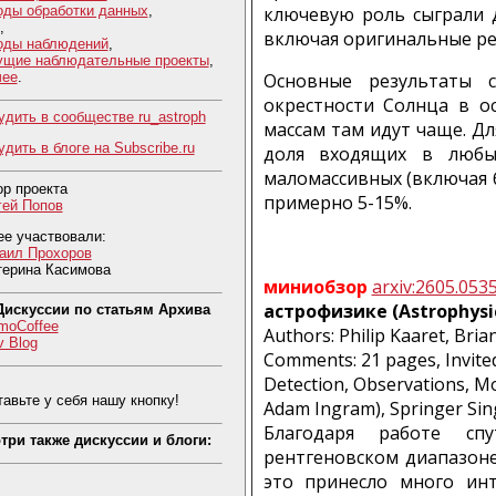
оды обработки данных
,
ключевую роль сыграли д
,
включая оригинальные ре
оды наблюдений
,
ущие наблюдательные проекты
,
чее
.
Основные результаты с
окрестности Солнца в о
удить в сообществе ru_astroph
массам там идут чаще. Для
дить в блоге на Subscribe.ru
доля входящих в любы
маломассивных (включая бу
ор проекта
примерно 5-15%.
гей Попов
ее участвовали:
аил Прохоров
терина Касимова
миниобзор
arxiv:2605.053
астрофизике (Astrophysic
Дискуссии по статьям Архива
moCoffee
Authors: Philip Kaaret, Bri
v Blog
Comments: 21 pages, Invited
Detection, Observations, Mo
авьте у себя нашу кнопку!
Adam Ingram), Springer Sin
Благодаря работе сп
три также дискуссии и блоги:
рентгеновском диапазоне
это принесло много инт