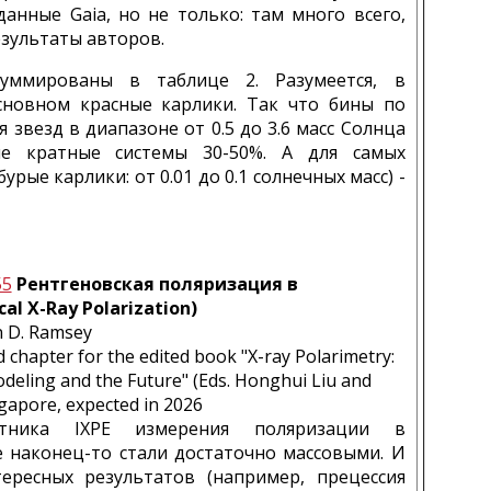
анные Gaia, но не только: там много всего,
зультаты авторов.
уммированы в таблице 2. Разумеется, в
сновном красные карлики. Так что бины по
 звезд в диапазоне от 0.5 до 3.6 масс Солнца
е кратные системы 30-50%. А для самых
рые карлики: от 0.01 до 0.1 солнечных масс) -
55
Рентгеновская поляризация в
al X-Ray Polarization)
an D. Ramsey
 chapter for the edited book "X-ray Polarimetry:
deling and the Future" (Eds. Honghui Liu and
gapore, expected in 2026
утника IXPE измерения поляризации в
 наконец-то стали достаточно массовыми. И
ересных результатов (например, прецессия