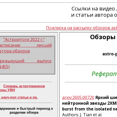
Ссылки на видео
и статьи автора 
Подписка на рассылку обзоров ast
Обзоры 
"Астроитоги 2022 г."
асписание лекций
втора обзоров
astro-
редыдущий выпуск
N455)
Рефера
Словарь астротерминов
оры УФН
arxiv:2605.00720
Яркий ши
 науч-поп статьи и пр.
нейтронной звезды 2XMM 
burst from the isolated n
держание и быстрый переход к
разделам обзора
Authors: J. Tian et al.