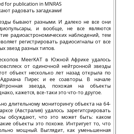
d for publication in MNRAS
ают радовать загадками!
зды бывают разными. И далеко не все они
диопульсары, и вообще, не все являются
итие радиоастрономических наблюдений, тем
зволяет регистрировать радиосигналы от все
х звезд разных типов.
лескопов MeerKAT в Южной Африке удалось
овсплеск от одиночной нейтронной звезды
Этот объект несколько лет назад открыла по
Адриана Пирес и ее соавторы. В начале
ейтронная звезда, похожая на объекты
днако, кажется, все-таки это что-то другое.
ьно длительному мониторингу объекта на 64-
рксе (Австралия) удалось зарегитсрировать
ры обсуждают, что это может быть: каком
какие объекты это похоже. Интригует то, что
ольно мощный. Выглядит, как уменьшенная