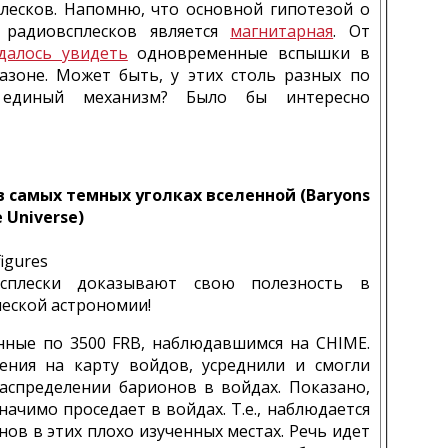
лесков. Напомню, что основной гипотезой о
 радиовсплесков является
магнитарная
. От
далось увидеть
одновременные вспышки в
азоне. Может быть, у этих столь разных по
, единый механизм? Было бы интересно
 самых темных уголках вселенной (Baryons
e Universe)
igures
сплески доказывают свою полезность в
ческой астрономии!
нные по 3500 FRB, наблюдавшимся на CHIME.
ния на карту войдов, усреднили и смогли
аспределении барионов в войдах. Показано,
начимо проседает в войдах. Т.е., наблюдается
ов в этих плохо изученных местах. Речь идет