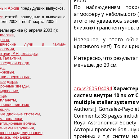
Pluto"
По наблюдениям покр
ный Архив
предыдущих выпусков.
атмосферу у небольшого (
ив
статей, вошедших в выпуски с
этого не удавалось зафи
юля 2002 г. по 31 марта 2003 г.
близких) транснептунов, 
елы архива (с апреля 2003 г.):
мология
,
Наверное, у этого объе
трино
,
смические лучи и гамма-
красивого нет!). То ли кр
рономия
,
ктики, АЯГ, квазары
,
Интересно, что результат
а Галактика
,
звездная среда
,
меньше, до 20 см.
зды
,
рхновые
,
атки сверхновых
,
ные дыры
,
тронные звезды
,
arxiv:2605.04094
Характер
зирование
,
систем внутри 10 пк от С
нце
,
опланеты
,
multiple stellar systems w
нечная система
,
Authors: J. Gonzalez-Payo et 
реция
,
ные двойные системы
,
Comments: 33 pages includi
ма-всплески
,
Royal Astronomical Society
витационные волны
,
анизмы излучения
,
Авторы провели большую 
ленное моделирование
,
тройных и т.д. систем на
амика, механика