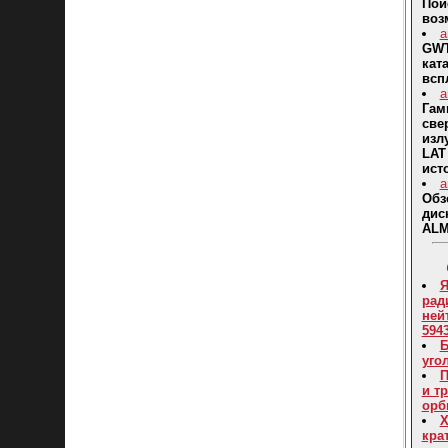
Пои
воз
a
GWT
кат
всп
a
Гам
све
изл
LAT
ист
a
Обз
дис
AL
Я
рад
ней
594
Б
уго
П
и т
орб
Х
кра