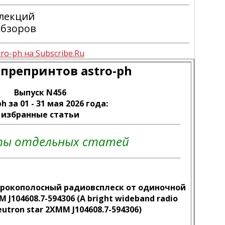
 лекций
обзоров
ro-ph на Subscribe.Ru
препринтов astro-ph
Выпуск N456
ph за
01 - 31 мая 2026
года:
избранные статьи
ты отдельных статей
рокополосный радиовсплеск от одиночной
J104608.7-594306 (A bright wideband radio
eutron star 2XMM J104608.7-594306)