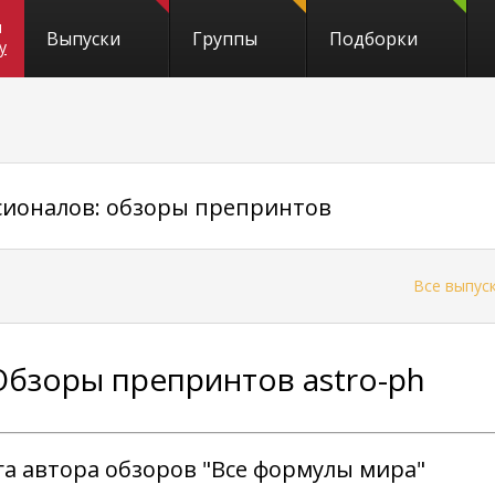
и
Выпуски
Группы
Подборки
y
сионалов: обзоры препринтов
←
Все выпус
Обзоры препринтов astro-ph
га автора обзоров
"Все формулы мира"