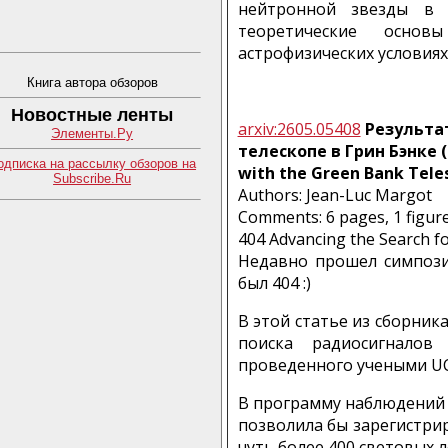
нейтронной звезды в 
теоретические осно
астрофизических условиях
Книга автора обзоров
Новостные ленты
arxiv:2605.05408
Результат
Элементы.Ру
телескопе в Грин Бэнке (R
одписка на рассылку обзоров на
with the Green Bank Tele
Subscribe.Ru
Authors: Jean-Luc Margot
Comments: 6 pages, 1 figur
404 Advancing the Search f
Недавно прошел симпози
был 404 :)
В этой статье из сборник
поиска радиосигнало
проведенного учеными UC
В программу наблюдений 
позволила бы зарегистрир
чуть более 400 световых л