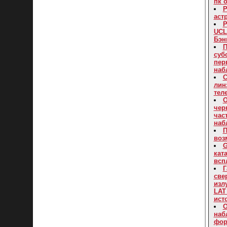
пк 
Р
аст
Р
UCL
Бэн
П
суб
пер
наб
С
лин
тел
О
чер
час
наб
П
воз
G
кат
всп
Г
све
изл
LAT
ист
О
наб
фор