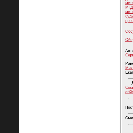
мет
МГД
мет
буд
про
Обс
Обсу
Авт
Сер
Ран
Мих
Ека
Cos
arXi
Пост
Смо