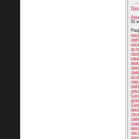
Пол
Арх
01 и
Разд
кос
ней
ко
аст
гала
наш
меж
зве
све
ост
чер
ней
лин
Сол
экз
Сол
акк
тес
гам
гра
мех
чис
дин