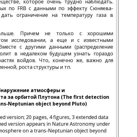
веществе, которое очень трудно наблюдать.
ых по FRB с данными по эффекту Сюняева-
 дать ограничение на температуру газа в
ольше. Причем не только с хорошими
том исследовании, а еще и с известными
Вместе с другими данными (распределение
зволит в недалеком будущем узнать гораздо
астях войдов. Что, конечно же, важно для
нной, роста структуры и тп.
бнаружение атмосферы и
а за орбитой Плутона (The first detection
ans-Neptunian object beyond Pluto)
d version; 20 pages, 4 figures, 3 extended data
ished version appears in Nature Astronomy under
atmosphere on a trans-Neptunian object beyond