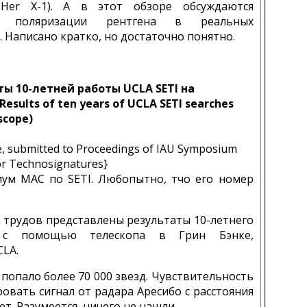
Her X-1). А в этот обзоре обсуждаются
вы поляризации рентгена в реальных
. Написано кратко, но достаточно понятно.
ы 10-летней работы UCLA SETI на
esults of ten years of UCLA SETI searches
scope)
e, submitted to Proceedings of IAU Symposium
or Technosignatures}
ум МАС по SETI. Любопытно, тчо его номер
а трудов представлены результаты 10-летнего
в с помощью телескопа в Грин Бэнке,
LA.
попало более 70 000 звезд. Чувствительность
овать сигнал от радара Аресибо с расстояния
ет. Разумеется, ничего не нашли.