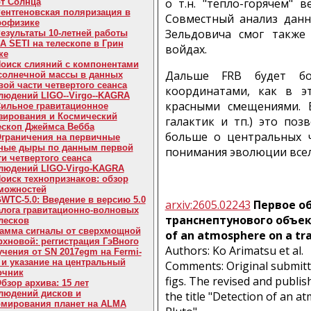
о т.н. "тепло-горячем" 
от Солнца
ентгеновская поляризация в
Совместный анализ данн
рофизике
Зельдовича смог также
езультаты 10-летней работы
A SETI на телескопе в Грин
войдах.
ке
оиск слияний с компонентами
Дальше FRB будет б
солнечной массы в данных
вой части четвертого сеанса
координатами, как в э
людений LIGO--Virgo--KAGRA
красными смещениями. 
ильное гравитационное
зирования и Космический
галактик и тп.) это по
ескоп Джеймса Вебба
больше о центральных ч
граничения на первичные
ные дыры по данным первой
понимания эволюции вселе
ти четвертого сеанса
людений LIGO-Virgo-KAGRA
оиск технопризнаков: обзор
можностей
WTC-5.0: Введение в версию 5.0
arxiv:2605.02243
Первое о
алога гравитационно-волновых
транснептунового объект
лесков
амма сигналы от сверхмощной
of an atmosphere on a tr
рхновой: реггистрация ГэВного
Authors: Ko Arimatsu et al.
учения от SN 2017egm на Fermi-
 и указание на центральный
Comments: Original submitte
очник
figs. The revised and publ
бзор архива: 15 лет
людений дисков и
the title "Detection of an 
мирования планет на ALMA