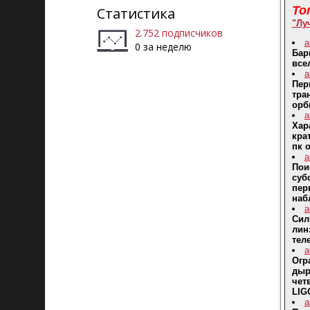
То
Статистика
"Лу
2.752 подписчиков
a
0 за неделю
Бар
все
a
Пер
тра
орб
a
Хар
кра
пк 
a
Пои
суб
пер
наб
a
Сил
лин
тел
a
Огр
дыр
чет
LIG
a