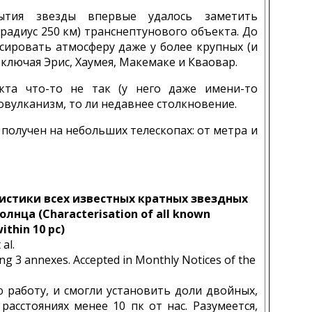
ытия звезды впервые удалось заметить
радиус 250 км) транснептунового объекта. До
ксировать атмосферу даже у более крупных (и
включая Эрис, Хаумея, Макемаке и Кваовар.
кта что-то не так (у него даже имени-то
иовулканизм, то ли недавнее столкновение.
 получен на небольших телескопах: от метра и
истики всех известных кратных звездных
олнца (Characterisation of all known
ithin 10 pc)
al.
ng 3 annexes. Accepted in Monthly Notices of the
работу, и смогли установить доли двойных,
 расстояниях менее 10 пк от нас. Разумеется,