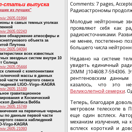
Comments: 7 pages, Accepte
п-статьи выпуска
Радиоастрономы продолж
чшие из лучших"
rxiv:2605.01994
Молодые нейтронные зве
ионы в самых темных уголках
ленной
проявляют себя как ра
rxiv:2605.02243
радиоисточниками. Разв
вое обнаружение атмосферы и
не менее, постепенно по
нснептунового объекта за
итой Плутона
большего числа нейтронны
rxiv:2605.04094
актеристики всех известных
Недавно на системе те
тных звездных систем внутри 10
от Солнца
увидеть единичный ради
rxiv:2605.05444
2XMM J104608.7-594306. 
ск слияний с компонентами
солнечной массы в данных
рентгеновским данным 
вой части четвертого сеанса
казалось, что это н
людений LIGO--Virgo--KAGRA
rxiv:2605.15189
Великолепной семерки
. О
ьное гравитационное
зирования и Космический
Теперь, благодаря довол
ескоп Джеймса Вебба
rxiv:2605.15749
метровом телескопе в Па
аничения на первичные черные
еще один всплеск. Авто
ы по данным первой части
вертого сеанса наблюдений
механизм излучения, на 
O-Virgo-KAGRA
всплеск короткий и дов
rxiv:2605.21093