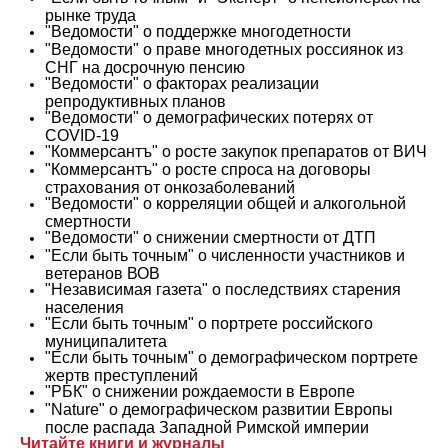
рынке труда
"Ведомости" о поддержке многодетности
"Ведомости" о праве многодетных россиянок из
СНГ на досрочную пенсию
"Ведомости" о факторах реализации
репродуктивных планов
"Ведомости" о демографических потерях от
COVID-19
"Коммерсантъ" о росте закупок препаратов от ВИЧ
"Коммерсантъ" о росте спроса на договоры
страхования от онкозаболеваний
"Ведомости" о корреляции общей и алкогольной
смертности
"Ведомости" о снижении смертности от ДТП
"Если быть точным" о численности участников и
ветеранов ВОВ
"Независимая газета" о последствиях старения
населения
"Если быть точным" о портрете российского
муниципалитета
"Если быть точным" о демографическом портрете
жертв преступлений
"РБК" о снижении рождаемости в Европе
"Nature" о демографическом развитии Европы
после распада Западной Римской империи
Читайте
книги
и
журналы