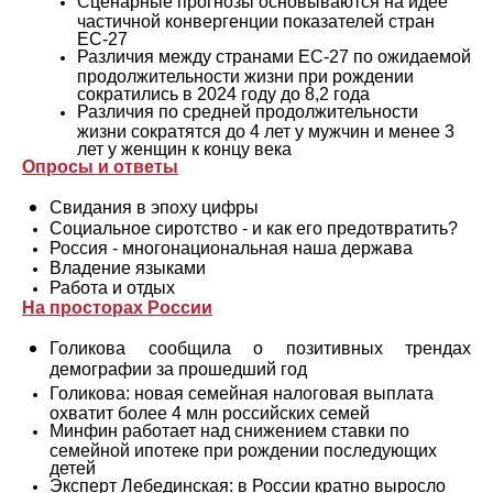
Сценарные прогнозы основываются на идее
частичной конвергенции показателей стран
ЕС-27
Различия между странами ЕС-27 по ожидаемой
продолжительности жизни при рождении
сократились в 2024 году до 8,2 года
Различия по средней продолжительности
жизни сократятся до 4 лет у мужчин и менее 3
лет у женщин к концу века
Опросы и ответы
Свидания в эпоху цифры
Социальное сиротство - и как его предотвратить?
Россия - многонациональная наша держава
Владение языками
Работа и отдых
На просторах России
Голикова сообщила о позитивных трендах
демографии за прошедший год
Голикова: новая семейная налоговая выплата
охватит более 4 млн российских семей
Минфин работает над снижением ставки по
семейной ипотеке при рождении последующих
детей
Эксперт Лебединская: в России кратно выросло