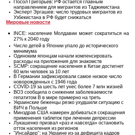
Посол Григорьев: РФ остается главным
направлением для мигрантов из Таджикистана
Эксперт Эргашев: число трудовых мигрантов из
Узбекистана в РФ будет снижаться
Мировые новости
INCE: население Молдавии может сократиться на
27% к 2040 году
Число детей в Японии упало до исторического
минимума
Одиноким японцам начали компенсировать
расходы на приложения для знакомств
SCMP: сокращение населения в Китае достигнет
60 млн человек за 10 лет
В Германии зафиксировали самое низкое число
новорожденных с 1946 года
COVID-19 за шесть лет унес более 7 млн жизней
ВОЗ сообщила о снижении заболеваемости
гепатитом B в мире примерно на треть
Украинские беженцы резко ухудшили ситуацию с
ВИЧ в Польше
Минздрав США намерен добиваться сокращения
применения таблеток при лечении депрессии
Лукашенко призвал «раз и навсегда» остановить
отток населения из регионов
"Инсайдер": на Украине из-за дефицита кадров