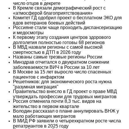
число отцов в декрете
В Кремле связали демографический рост с
«атмосферой благоприятствования»
Комитет ГД одобрил проект о бесплатном ЭКО для
вдов ветеранов боевых действий
Россияне стали чаще проходить диспансеризацию
и медосмотры
К первому этапу создания центров здорового
долголетия полностью готовы 68 регионов
В МВД назвали регионы с самой высокой
смертностью в ДТП в 2026 году
Названы самые трезвые регионы России
Минздрав отчитался о двукратном снижении
заболеваемости ВИЧ в России за 10 лет
В Москве за 15 лет выросло число спасенных
пациентов с инфарктом
Решетников: для экономического роста нужна
"разумная миграция"
Правительство внесло в ГД проект о праве МВД
утверждать профессии для трудовых мигрантов
Россия отменила почти 8,3 тыс. видов на
жительство в первом квартале
Володин рассказал о плане аннулировать ВНЖ у
мало работающих мигрантов
В МИД РФ заявили о четырехкратном росте числа
репатриантов в 2025 году