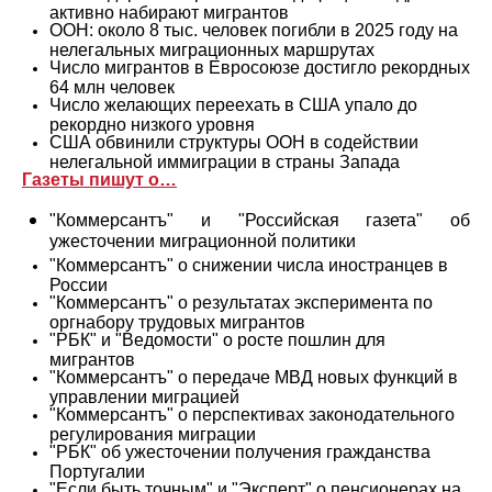
активно набирают мигрантов
ООН: около 8 тыс. человек погибли в 2025 году на
нелегальных миграционных маршрутах
Число мигрантов в Евросоюзе достигло рекордных
64 млн человек
Число желающих переехать в США упало до
рекордно низкого уровня
США обвинили структуры ООН в содействии
нелегальной иммиграции в страны Запада
Газеты пишут о…
"Коммерсантъ" и "Российская газета" об
ужесточении миграционной политики
"Коммерсантъ" о снижении числа иностранцев в
России
"Коммерсантъ" о результатах эксперимента по
оргнабору трудовых мигрантов
"РБК" и "Ведомости" о росте пошлин для
мигрантов
"Коммерсантъ" о передаче МВД новых функций в
управлении миграцией
"Коммерсантъ" о перспективах законодательного
регулирования миграции
"РБК" об ужесточении получения гражданства
Португалии
"Если быть точным" и "Эксперт" о пенсионерах на