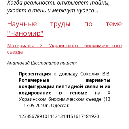
Когда реальность открывает тайны,
уходят в тень и меркнут чудеса ...
Научные труды по теме
"Наномир"
Материалы X Украинского биохимического
съезда.
Анатолий Шестопалов пишет:
Презентация
к докладу Соколик В.В.
Ротамерные варианты
конфигурации пептидной связи и их
кодирование в геноме
на X
Украинском биохимическом съезде (13
—17.09.2010г., Одесса):
1
2
3
4
5
6
7
8
9
10
11
12
13
14
15
16
17
18
19
20